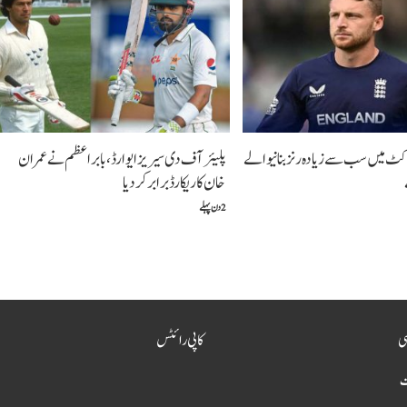
 کرکٹ میں سب سے زیادہ رنز بنانیوالے
پلیئرآف دی سیریز ایوارڈ،بابراعظم نے عمران
خان کا ریکارڈ برابر کردیا
2 دن پہلے
سی
کاپی رائٹس
ت