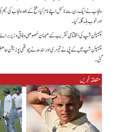
پنجاب نے ایک رن سے ٹائٹل اپنے نام کیا، فتح کے بعد پنجاب کی ٹیم
اور خوب ہلہ گلہ کیا۔
چیمپئن شپ کی اختتامی تقریب کے مہمان خصوصی وفاقی وزیر برائے بحری
چیمپئن شپ میں کے پی نے تیسری اور سندھ نے چوتھی پوزیشن حاصل کی جب
گئی۔
متعلقہ خبریں