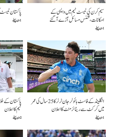
سیم کرن کی ٹیسٹ ٹیم میں واپسی کے
پاکستان ٹیسٹ ک
امکانات،فٹنس مسائل آڑے آگئے
1 دن پہلے
1 دن پہلے
انگلینڈ کے فاسٹ بائولر جان ٹرنر کا 25 سال کی عمر
میں کرکٹ سے ریٹائرمنٹ کا اعلان
ٹیم کا اعلان
1 دن پہلے
2 دن پہلے