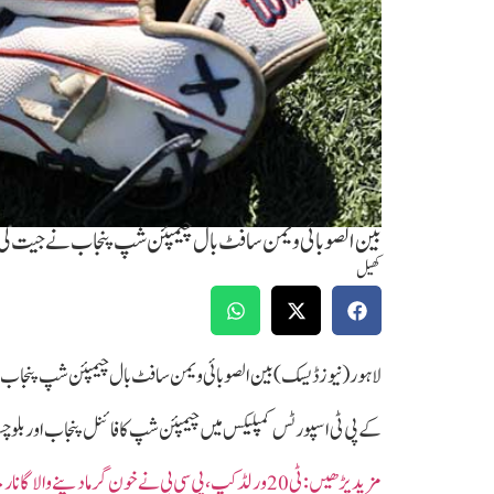
بین الصوبائی ویمن سافٹ بال چیمپئن شپ پنجاب نے جیت لی
کھیل
لاہور(نیوزڈیسک)بین الصوبائی ویمن سافٹ بال چیمپئن شپ پنجاب نے 
کے پی ٹی اسپورٹس کمپلیکس میں چیمپئن شپ کا فائنل پنجاب اور بلوچستان
مزیدپڑھیں:ٹی 20 ورلڈ کپ،پی سی بی نے خون گرما دینے والا گانا ریلیز کردیا