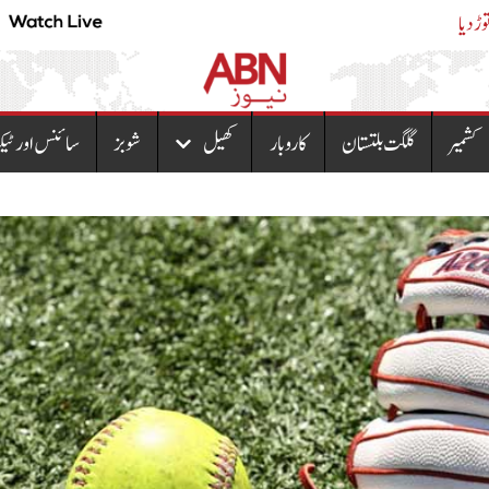
وڑ دیا
پیٹرول پمپ اونرز نے
کشمیر
گلگت بلتستان
کاروبار
کھیل
شوبز
سائنس اور ٹیک