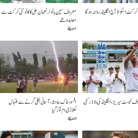
رکٹ اسکواڈ آج انگلینڈ روانہ ہوگا
معروف سپن بائولر نعمان علی کا کائونٹی کرکٹ سے
معاہدہ طے
1 دن پہلے
پاکستان کے خلاف ٹیسٹ سیریز، انگلینڈ کی 16 رکنی
افسوسناک حادثہ، آسمانی بجلی گرنے سے فٹبال
کھلاڑی دم توڑ گیا
2 دن پہلے