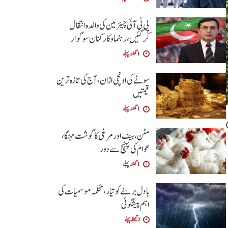
پی ٹی آئی چیئرمین کی والدہ انتقال
کرگئیں، رہنما و کارکنان سوگوار
1 گھنٹہ پہلے
سونے کی اونچی اڑان، آج کی تازہ ترین
قیمتیں
1 گھنٹہ پہلے
مٹن، بیف اور مرغی کا گوشت مہنگا،
عوام کی پہنچ سے دور
1 گھنٹہ پہلے
بادل برسنے کو تیار، محکمہ موسمیات کی
اہم پیشگوئی
2 گھنٹے پہلے