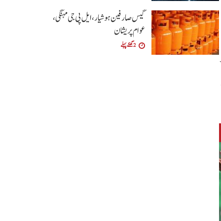
گیس صارفین ہوشیار، ایل پی جی مہنگی،
عوام پریشان
2 گھنٹے پہلے