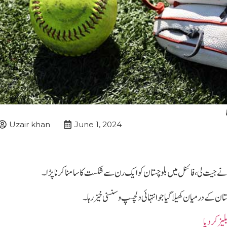
Uzair khan
June 1, 2024
جیت لی، فائنل میں بلوچستان کو ایک رن سے شکست کا سامنا کرنا پڑا۔
 کے درمیان کھیلا گیا جو انتہائی دلچسپ و سنسنی خیز رہا۔