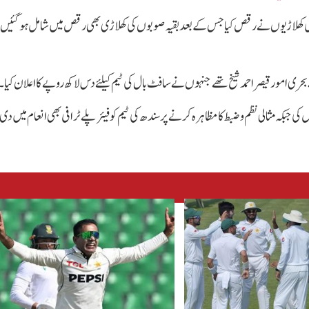
 کی کھلاڑیوں نے رقص کیا جس کے بعد بقیہ صوبوں کی کھلاڑی بھی رقص میں شامل ہوگئیں
 امور قیصر احمد شیخ تھے جنہوں نے سافٹ بال کی ٹیم کیلئے دس لاکھ روپے کا اعلان کیا۔
کہ مثالی نظم و ضبط کا مظاہرہ کرنے پر سندھ کی ٹیم کو فیئر پلے ٹرافی بھی انعام میں دی