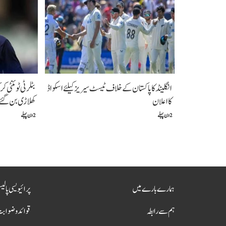
انگلینڈ کا پاکستان کے خلاف ٹیسٹ سیریز کیلئے اسکواڈ
بٹلر ٹی ٹوئنٹی
کا اعلان
کھلاڑی بن گئے
2 دن پہلے
2 دن پہلے
ہمارے بارے میں
پرائیویسی پالی
ہم سے رابطہ
قوائد و ضواب