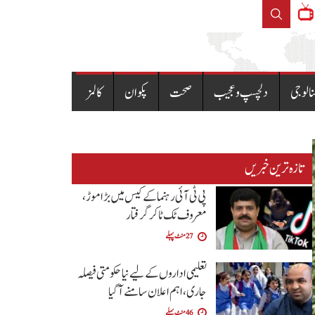
 گڈز ٹرانسپورٹرز کی ہڑتال کی حمایت کردی
نالوجی
دلچسپ و عجیب
صحت
پکوان
کالمز
تازہ ترین خبریں
پی ٹی آئی رہنما کے کیس میں بڑا موڑ،
معروف ٹک ٹاکر گرفتار
27 منٹ پہلے
تعلیمی اداروں کے لیے نیا حکومتی فیصلہ
جاری، اہم اعلان سامنے آگیا
46 منٹ پہلے