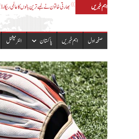
اہم خبریں
بھارتی خاتون نے لمبے ترین بالوں کا عالمی ریکارڈ ت
صفحہ اول
اہم خبریں
پاکستان
انٹرنیشنل