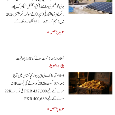
بڑی خوشخبری سامنے آگئی، نیشنل الیکٹرک پاور
ریگولیٹری اتھارٹی (نیپرا) نے سولر ریگولیشنز 2026
میں ترمیم کرتے ہوئے 25 کلوواٹ تک کے
مزید پڑھیں »
آج بروز جمعہ 7 اگست سونے کی تازہ ترین قیمت
16 گھنٹے پہلے
اسلام آباد(اے بی این نیوز)پاکستان میں آج
جمعہ، 07 اگست 2026 کو سونے کی قیمت 24K
سونے کے لیے PKR 437,000 فی تولہ اور 22K
سونے کے لیے PKR 400,689
مزید پڑھیں »