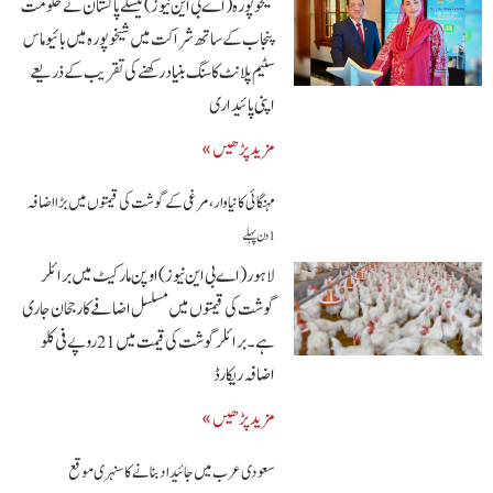
شیخوپورہ( اے بی این نیوز)‌ نیسلے پاکستان نے حکومت
پنجاب کے ساتھ شراکت میں شیخوپورہ میں بائیو ماس
سٹیم پلانٹ کا سنگ بنیاد رکھنے کی تقریب کے ذریعے
اپنی پائیداری
مزید پڑھیں »
مہنگائی کا نیا وار، مرغی کے گوشت کی قیمتوں میں بڑا اضافہ
1 دن پہلے
لاہور (اے بی این نیوز) اوپن مارکیٹ میں برائلر
گوشت کی قیمتوں میں مسلسل اضافے کا رجحان جاری
ہے۔ برائلر گوشت کی قیمت میں 21 روپے فی کلو
اضافہ ریکارڈ
مزید پڑھیں »
سعودی عرب میں جائیداد بنانے کا سنہری موقع