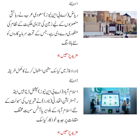
1 دن پہلے
ریاض (اے بی این نیوز)سعودی عرب نے رہائشی
منصوبوں کے لیے زمین کی جزوی ملکیت کے نظام کی
منظوری دے دی ہے، جس کے تحت سرمایہ کاروں کو
نئے ہاؤسنگ
مزید پڑھیں »
نادرا دفاتر میں کیاسک مشین استعمال کرنے کا مکمل طریقہ
2 دن پہلے
اسلام آباد(اے بی این نیوز)نیشنل ڈیٹا بیس اینڈ
رجسٹریشن اتھارٹی (نادرا) نے شہریوں کی سہولت کے
لئے اسلام آباد کے بلو ایریا آفس سمیت مختلف
مقامات پر جدید خودکار کیاسک
مزید پڑھیں »