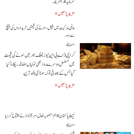
سرمایہ کار امریکہ
مزید پڑھیں »
عالمی مارکیٹ میں ہلچل، سونے کی قیمتیں خریداروں کی پہنچ
سے دور
1 دن پہلے
کراچی (اے بی این نیوز) ملک بھر میں سونے کی قیمت
میں مسلسل دوسرے روز بھی نمایاں اضافہ ریکارڈ کیا
گیا جس کے بعد فی تولہ سونا نئی بلند ترین
مزید پڑھیں »
نیسلے پاکستان کا اہم منصوبہ فعال، مریم نواز نے افتتاح کر دیا
1 دن پہلے