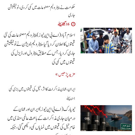
حکومت نے پیٹرولیم مصنوعات میں کمی کردی،نوٹیفکیشن
جاری
16 گھنٹے پہلے
اسلام آباد(اے بی این نیوز)پیٹرولیم مصنوعات کی نئی
قیمتوں کا اعلان کردیا گیا، پیٹرولیم ڈویژن نے نوٹیفکیشن
جاری کردیا، جس کے مطابق پیٹرول اور ڈیزل کی
قیمتوں میں کمی کی
مزید پڑھیں »
ایران، عمان مذاکرات کا اثر، تیل کی قیمتوں میں بڑی کمی
1 دن پہلے
نیویارک (اے بی این نیوز) ایران اور عمان کے
درمیان جاری مذاکرات کے باعث عالمی منڈی میں
خام تیل کی قیمتوں میں نمایاں کمی دیکھی گئی، جبکہ