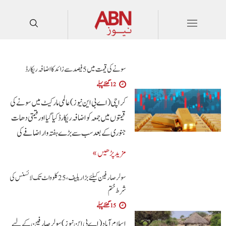
سونے کی قیمت میں 5 فیصد سے زائد کا اضافہ ریکارڈ
12 گھنٹے پہلے
کراچی (اے بی این نیوز)عالمی مارکیٹ میں سونے کی
قیمتوں میں جمعہ کو اضافہ ریکارڈ کیا گیا اور قیمتی دھات
جنوری کے بعد سب سے بڑے ہفتہ وار اضافے کی
مزید پڑھیں »
سولر صارفین کیلئے بڑا ریلیف، 25 کلوواٹ تک لائسنس کی
شرط ختم
15 گھنٹے پہلے
اسلام آباد(اے بی این نیوز)سولر صارفین کے لیے