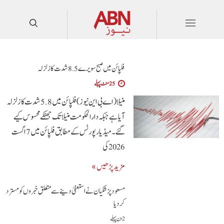
فلپائن میں صبح سویرے 5 .8 شدت کا زلزلہ
25 منٹ پہلے
منیلا (اے بی این نیوز)فلپائن میں 5.8 شدت کا زلزلہ
آیا ہے جبکہ دارالحکومت منیلا تک جھٹکے محسوس کیے
گئے۔ میڈیا رپورٹس کے مطابق فلپائن میں 7 اگست
2026 کی
مزید پڑھیں »
مسعود پزشکیان نے استعفیٰ دینے سے متعلق خبروں کو مسترد
کردیا
2 دن پہلے