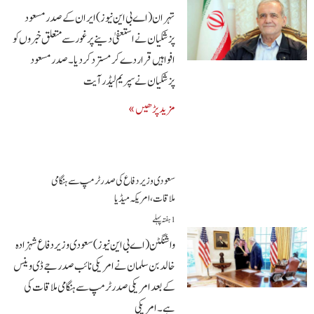
تہران(اے بی این نیوز)ایران کے صدر مسعود
پزشکیان نے استعفیٰ دینے پر غور سے متعلق خبروں کو
افواہیں قرار دے کر مسترد کردیا۔ صدر مسعود
پزشکیان نے سپریم لیڈر آیت
مزید پڑھیں »
سعودی وزیر دفاع کی صدر ٹرمپ سے ہنگامی
ملاقات،امریکہ میڈیا
1 ہفتہ پہلے
واشنگٹن (اے بی این نیوز) سعودی وزیر دفاع شہزادہ
خالد بن سلمان نے امریکی نائب صدر جے ڈی وینس
کے بعد امریکی صدر ٹرمپ سے ہنگامی ملاقات کی
ہے۔ امریکی