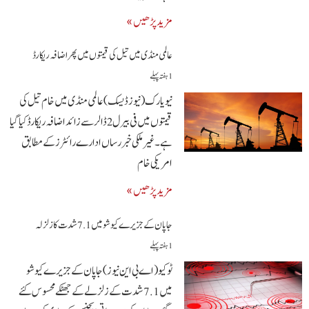
مزید پڑھیں »
عالمی منڈی میں تیل کی قیمتوں میں پھر اضافہ ریکارڈ
1 ہفتہ پہلے
نیویارک(نیوز ڈیسک)عالمی منڈی میں خام تیل کی
قیمتوں میں فی بیرل 2 ڈالر سے زائد اضافہ ریکارڈ کیا گیا
ہے۔ غیر ملکی خبر رساں ادارے رائٹرز کے مطابق
امریکی خام
مزید پڑھیں »
جاپان کے جزیرے کیوشو میں 7.1 شدت کا زلزلہ
1 ہفتہ پہلے
ٹوکیو(اے بی این نیوز)جاپان کے جزیرے کیوشو
میں 7.1 شدت کے زلزلے کے جھٹکے محسوس کئے