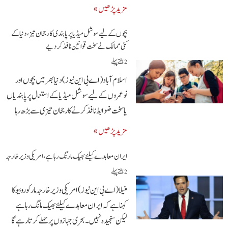
مزید پڑھیں »
بچوں کے لیے سوشل میڈیا پر پابندی کا رجحان تیز، دنیا کے
کئی ممالک نے سخت قوانین نافذ کر دیے
2 ہفتے پہلے
اسلام آباد(اے بی این نیوز) دنیا بھر میں بچوں اور
نوعمروں کے لیے سوشل میڈیا کے استعمال پر پابندیاں
یا سخت ضوابط نافذ کرنے کا رجحان تیزی سے بڑھ رہا
مزید پڑھیں »
ایران معاہدے کیلئے بھیک مارنگ رہا ہے،امریکی وزیرخارجہ
2 ہفتے پہلے
منیلا (اے بی این نیوز)امریکی وزیر خارجہ مارکو روبیو کا
کہنا ہے کہ ایران معاہدے کیلئے بھیک مانگ رہا ہے
لیکن سنجیدہ نہیں۔ بحری جہازوں پر حملے کرتار ہے گا