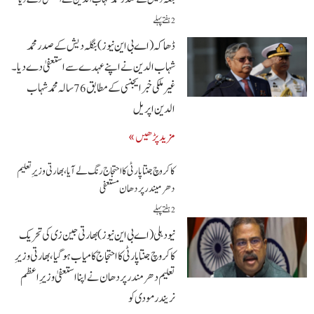
2 ہفتے پہلے
ڈھاکہ (اے بی این نیوز)بنگلہ دیش کے صدر محمد
شہاب الدین نے اپنے عہدے سے استعفیٰ دے دیا۔
غیر ملکی خبر ایجنسی کے مطابق 76 سالہ محمد شہاب
الدین اپریل
مزید پڑھیں »
کاکروچ جنتا پارٹی کا احتجاج رنگ لے آیا، بھارتی وزیرِ تعلیم
دھرمیندر پردھان مستعفی
2 ہفتے پہلے
نیو دہلی(اے بی این نیوز)بھارتی جین زی کی تحریک
کاکروچ جنتا پارٹی کا احتجاج کامیاب ہو گیا، بھارتی وزیرِ
تعلیم دھرمندر پردھان نے اپنا استعفیٰ وزیرِ اعظم
نریندر مودی کو