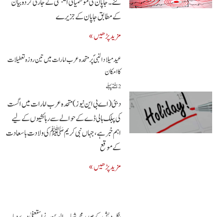
گئے۔ جاپان کی موسمیاتی ایجنسی کے جاری کردہ بیان
کے مطابق جاپان کے جزیرے
مزید پڑھیں »
عید میلاد النبیؐ پر متحدہ عرب امارات میں تین روزہ تعطیلات
کا امکان
2 ہفتے پہلے
دبئی (اے بی این نیوز)متحدہ عرب امارات میں اگست
کی پبلک ہالی ڈے کے حوالے سے رہائشیوں کے لیے
اہم خبر ہے،جہاں نبی کریم ﷺ کی ولادت باسعادت
کے موقع
مزید پڑھیں »
بنگلہ دیش کے صدر محمد شہاب الدین نے استعفیٰ دے دیا