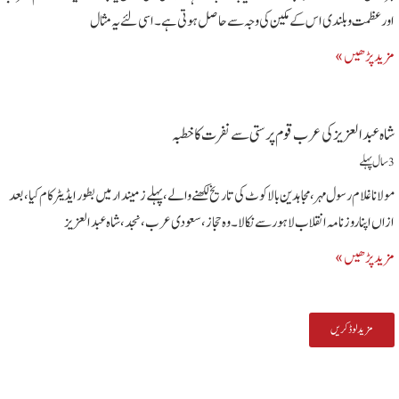
اورعظمت وبلندی اس کے مکین کی وجہ سے حاصل ہوتی ہے۔اسی لئے یہ مثال
مزید پڑھیں »
شاہ عبد العزیز کی عرب قوم پرستی سے نفرت کاخطبہ
3 سال پہلے
مولانا غلام رسول مہر،مجاہدین بالاکوٹ کی تاریخ لکھنے والے، پہلے زمیندار میں بطور ایڈیٹر کام کیا، بعد
ازاں اپنا روزنامہ انقلاب لاہورسےنکالا۔ وہ حجاز، سعودی عرب، نجد، شاہ عبد العزیز
مزید پڑھیں »
مزید لوڈ کریں