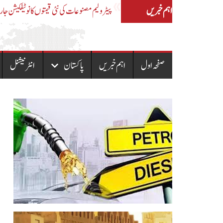
اہم خبریں
اے ایس آئی کی لڑکی سے مبینہ زیادتی،ایس ایچ او
صفحہ اول
اہم خبریں
پاکستان
انٹرنیشنل