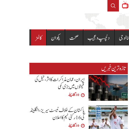
قیمتوں کا نوٹیفکیشن جاری
نالوجی
دلچسپ و عجیب
صحت
پکوان
کالمز
تازہ ترین خبریں
ایران، عمان مذاکرات کا اثر، تیل کی
قیمتوں میں بڑی کمی
10 گھنٹے پہلے
پاکستان کے خلاف ٹیسٹ سیریز، انگلینڈ
کی 16 رکنی ٹیم کا اعلان
10 گھنٹے پہلے