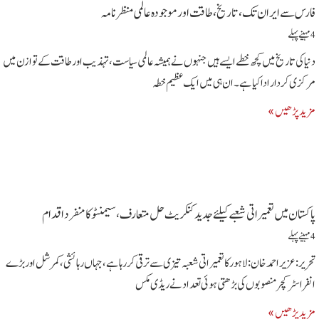
فارس سے ایران تک ،تاریخ، طاقت اور موجودہ عالمی منظرنامہ
4 مہینے پہلے
دنیا کی تاریخ میں کچھ خطے ایسے ہیں جنہوں نے ہمیشہ عالمی سیاست، تہذیب اور طاقت کے توازن میں
مرکزی کردار ادا کیا ہے۔ ان ہی میں ایک عظیم خطہ
مزید پڑھیں »
پاکستان میں تعمیراتی شعبے کیلئے جدید کنکریٹ حل متعارف، سیمنٹو کا منفرد اقدام
4 مہینے پہلے
تحریر : عزیر احمد خان : لاہور کا تعمیراتی شعبہ تیزی سے ترقی کر رہا ہے، جہاں رہائشی، کمرشل اور بڑے
انفراسٹرکچر منصوبوں کی بڑھتی ہوئی تعداد نے ریڈی مکس
مزید پڑھیں »