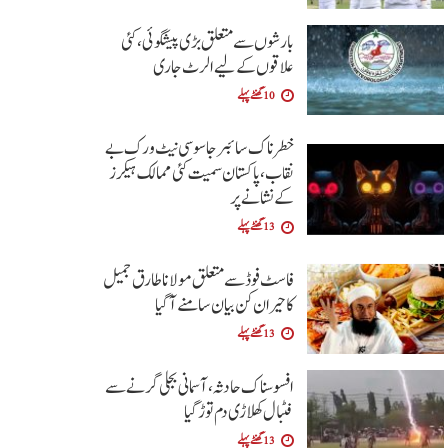
بارشوں سے متعلق بڑی پیشگوئی، کئی
علاقوں کے لیے الرٹ جاری
10 گھنٹے پہلے
خطرناک سائبر جاسوسی نیٹ ورک بے
نقاب، پاکستان سمیت کئی ممالک ہیکرز
کے نشانے پر
13 گھنٹے پہلے
فاسٹ فوڈ سے متعلق مولانا طارق جمیل
کا حیران کن بیان سامنے آگیا
13 گھنٹے پہلے
افسوسناک حادثہ، آسمانی بجلی گرنے سے
فٹبال کھلاڑی دم توڑ گیا
13 گھنٹے پہلے