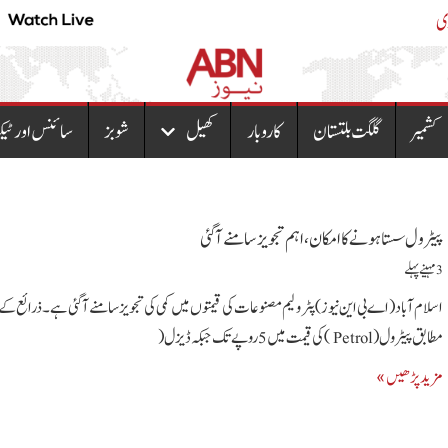
 سمیت تھانے کا پورا عملہ معطل
پیٹرولیم مصنوعات کی نئی 
کشمیر
گلگت بلتستان
کاروبار
کھیل
شوبز
سائنس اور ٹیک
پیٹرول سستا ہونے کا امکان،اہم تجویز سامنے آگئی
3 مہینے پہلے
اسلام آباد (اے بی این نیوز) پٹرولیم مصنوعات کی قیمتوں میں کمی کی تجویز سامنے آگئی ہے۔ ذرائع کے
مطابق پیٹرول( Petrol )کی قیمت میں 5 روپے تک جبکہ ڈیزل(
مزید پڑھیں »