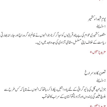
یومِ شہداء کشمیر
1 سال پہلے
مقصد: کشمیری عوام کی بے پناہ قربانیوں کو اجاگر کرنا، جو انہوں نے ظالم ڈوگرہ راج اور جابرانہ بھارتی
ریاست کے خلاف اپنی مسلسل، مقامی آزادی کی جدوجہد میں دیں۔
مزید پڑھیں »
تصویر کا دوسرا رخ
2 سال پہلے
جنرل حمید گل کی بائیو گرافی کے لئے یادداشتیں ریکارڈ کر رہا تھا کہ انہوں نے بتایا کہ کس طرح سے
بلوچ علیحدگی پسندوں اورآزاد پشتونستان کے سراب کا تعاقب
مزید پڑھیں »