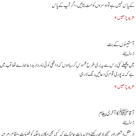
کے پاس نہیں ہے تو دوسروں کو مت بتائیں، اگر آپ کے پاس
مزید پڑھیں »
آستینوں کے بت
2 سال پہلے
میں پچھلے کئی برس سے یہ بری طرح محسوس کررہا ہوں کہ و اقعی کوئی زورداربد دعاہما رے تعاقب میں
ہے کہ نہ پو ری قوم کی دعائیں رنگ لارہی
مزید پڑھیں »
آقاﷺکاآخری پیغام
2 سال پہلے
ہرعقل وشعوراورسمجھ بوجھ رکھنے والایہ بات جانتاہے کہ کسی بھی مکان یاجگہ کو فضیلت، مقام، مرتبہ