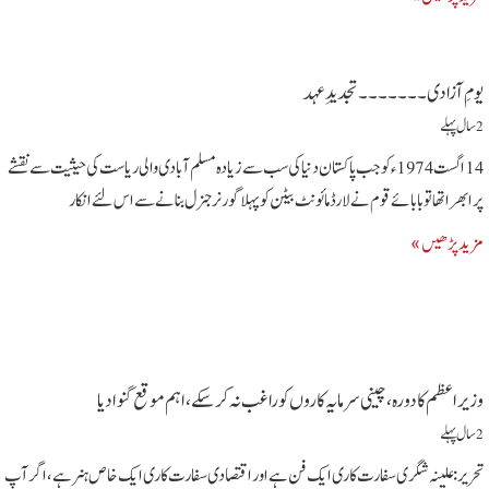
یومِ آزادی۔۔۔۔۔۔۔تجدیدِعہد
2 سال پہلے
14اگست1974ء کوجب پا کستان دنیاکی سب سے زیا دہ مسلم آبادی والی ریاست کی حیثیت سے نقشے
پرابھراتھاتوبابائے قوم نے لارڈمائونٹ بیٹن کو پہلا گورنرجنرل بنانے سے اس لئے انکار
مزید پڑھیں »
وزیراعظم کا دورہ،چینی سرمایہ کاروں کوراغب نہ کرسکے،اہم موقع گنوادیا
2 سال پہلے
تحریر:علینہ شگری سفارت کاری ایک فن ہے اور اقتصادی سفارت کاری ایک خاص ہنر ہے، اگر آپ