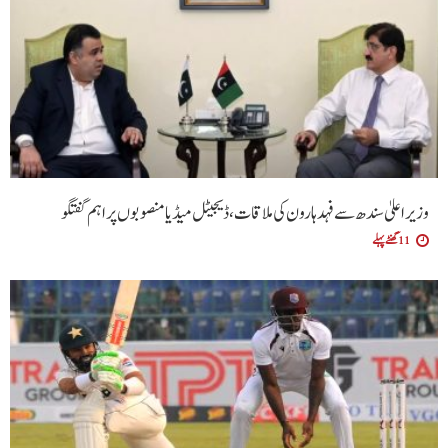
وزیراعلیٰ سندھ سے فہد ہارون کی ملاقات، ڈیجیٹل میڈیا منصوبوں پر اہم گفتگو
11 گھنٹے پہلے