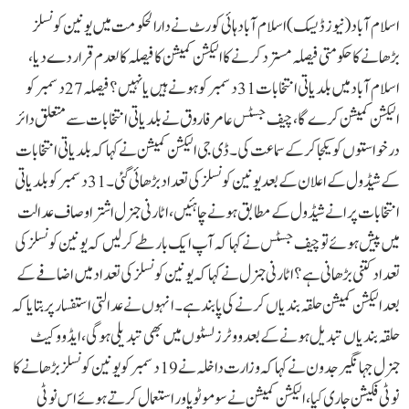
اسلام آباد(نیوز ڈیسک) اسلام آباد ہائی کورٹ نے دارالحکومت میں یونین کونسلز
بڑھانے کا حکومتی فیصلہ مسترد کرنے کا الیکشن کمیشن کا فیصلہ کالعدم قرار دے دیا،
اسلام آباد میں بلدیاتی انتخابات 31 دسمبر کو ہونے ہیں یا نہیں؟ فیصلہ 27 دسمبر کو
الیکشن کمیشن کرے گا، چیف جسٹس عامر فاروق نے بلدیاتی انتخابات سے متعلق دائر
درخواستوں کو یکجا کر کے سماعت کی۔ ڈی جی الیکشن کمیشن نے کہا کہ بلدیاتی انتخابات
کے شیڈول کے اعلان کے بعد یونین کونسلز کی تعداد بڑھائی گئی۔ 31 دسمبر کو بلدیاتی
انتخابات پرانے شیڈول کے مطابق ہونے چاہئیں،اٹارنی جنرل اشتر اوصاف عدالت
میں پیش ہوئے تو چیف جسٹس نے کہا کہ آپ ایک بار طے کرلیں کہ یونین کونسلز کی
تعداد کتنی بڑھانی ہے؟ اٹارنی جنرل نے کہا کہ یونین کونسلز کی تعداد میں اضافے کے
بعد الیکشن کمیشن حلقہ بندیاں کرنے کی پابند ہے۔ انہوں نے عدالتی استفسار پر بتایا کہ
حلقہ بندیاں تبدیل ہونے کے بعد ووٹرز لسٹوں میں بھی تبدیلی ہوگی،ایڈووکیٹ
جنرل جہانگیر جدون نے کہا کہ وزارت داخلہ نے 19 دسمبر کو یونین کونسلز بڑھانے کا
نوٹی فکیشن جاری کیا، الیکشن کمیشن نے سوموٹو پاور استعمال کرتے ہوئے اس نوٹی