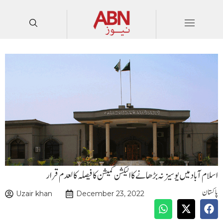
اسلام آباد میں یو سیزنہ بڑھانے کا الیکشن کمیشن کا فیصلہ کالعدم قرار
پاکستان
Uzair khan
December 23, 2022