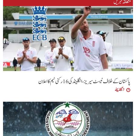
متعلقہ خبریں
پاکستان کے خلاف ٹیسٹ سیریز، انگلینڈ کی 16 رکنی ٹیم کا اعلان
7 گھنٹے پہلے