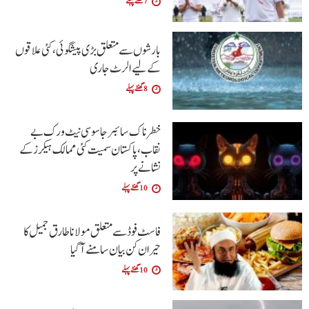
7 گھنٹے پہلے
بارشوں سے متعلق بڑی پیشگوئی، کئی علاقوں
کے لیے الرٹ جاری
8 گھنٹے پہلے
خطرناک سائبر جاسوسی نیٹ ورک بے
نقاب، پاکستان سمیت کئی ممالک ہیکرز کے
نشانے پر
10 گھنٹے پہلے
فاسٹ فوڈ سے متعلق مولانا طارق جمیل کا
حیران کن بیان سامنے آگیا
10 گھنٹے پہلے