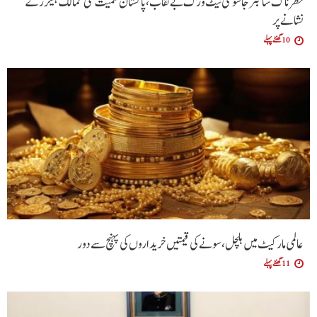
خطرناک سائبر جاسوسی نیٹ ورک بے نقاب، پاکستان سمیت کئی ممالک ہیکرز کے
نشانے پر
10 گھنٹے پہلے
عالمی مارکیٹ میں ہلچل، سونے کی قیمتیں خریداروں کی پہنچ سے دور
11 گھنٹے پہلے