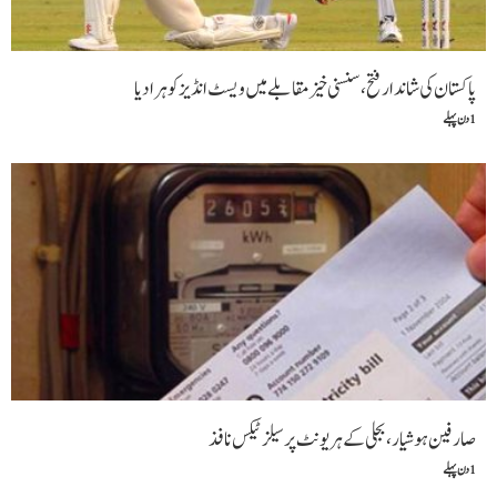
پاکستان کی شاندار فتح،سنسنی خیز مقابلے میں ویسٹ انڈیز کو ہرا دیا
1 دن پہلے
صارفین ہوشیار، بجلی کے ہر یونٹ پر سیلز ٹیکس نافذ
1 دن پہلے