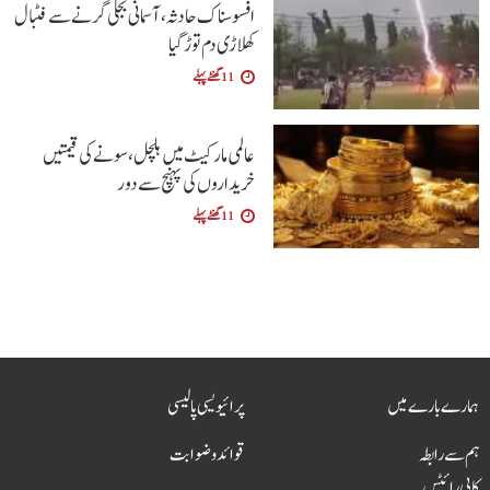
افسوسناک حادثہ، آسمانی بجلی گرنے سے فٹبال
کھلاڑی دم توڑ گیا
11 گھنٹے پہلے
عالمی مارکیٹ میں ہلچل، سونے کی قیمتیں
خریداروں کی پہنچ سے دور
11 گھنٹے پہلے
ہمارے بارے میں
پرائیویسی پالیسی
ہم سے رابطہ
قوائد و ضوابت
کاپی رائٹس