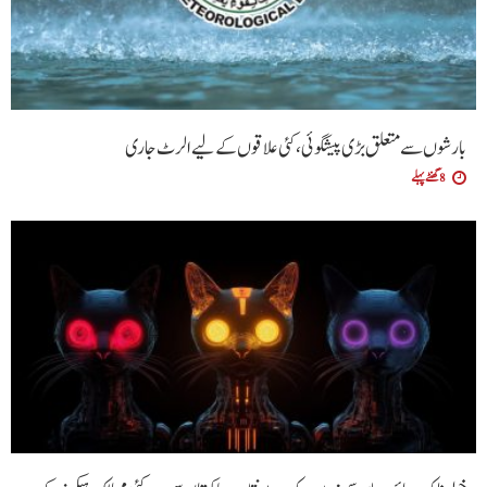
بارشوں سے متعلق بڑی پیشگوئی، کئی علاقوں کے لیے الرٹ جاری
8 گھنٹے پہلے