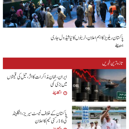
پاکستان ریلویز کا اہم اعلان، ٹرینوں کا نیا شیڈول جاری
1 دن پہلے
تازہ ترین خبریں
ایران، عمان مذاکرات کا اثر، تیل کی قیمتوں
میں بڑی کمی
7 گھنٹے پہلے
پاکستان کے خلاف ٹیسٹ سیریز، انگلینڈ
کی 16 رکنی ٹیم کا اعلان