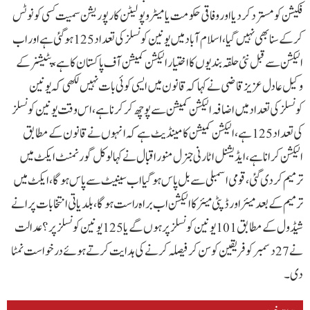
فکیشن کو مسترد کر دیا اور وفاقی حکومت یا میٹروپولیٹن کارپوریشن سمیت کسی کو نوٹس
کر کے سنا بھی نہیں گیا، اسلام آباد میں یونین کونسلز کی تعداد 125 ہو گئی ہے اور اب
الیکشن سے قبل نئی حلقہ بندیوں کا اختیار الیکشن کمیشن آف پاکستان کا ہے،پٹیشنر کے
وکیل عادل عزیز قاضی نے کہا کہ قانون میں ایسی کوئی بات نہیں لکھی کہ یونین
کونسلز کی تعداد میں اضافہ الیکشن کمیشن سے پوچھ کر کرنا ہے، اس وقت یونین کونسلز
کی تعداد 125 ہے، الیکشن کمیشن کا مینڈیٹ ہے کہ انہوں نے قانون کے مطابق
الیکشن کرانا ہے،ایڈیشنل اٹارنی جنرل منور اقبال نے کہا لوکل گورنمنٹ ایکٹ میں
ترمیم کر دی گئی، قومی اسمبلی سے بل پاس ہوگیا اب سینیٹ سے پاس ہوگا، ایکٹ میں
ترمیم کے بعد میئر اور ڈپٹی میئر کا الیکشن اب براہ راست ہوگا،بلدیاتی انتخابات پرانے
شیڈول کے مطابق 101 یونین کونسلز پر ہوں گے یا 125 یونین کونسلز پر؟ عدالت
نے 27 دسمبر کو فریقین کو سن کر فیصلہ کرنے کی ہدایت کرتے ہوئے درخواست نمٹا
دی۔