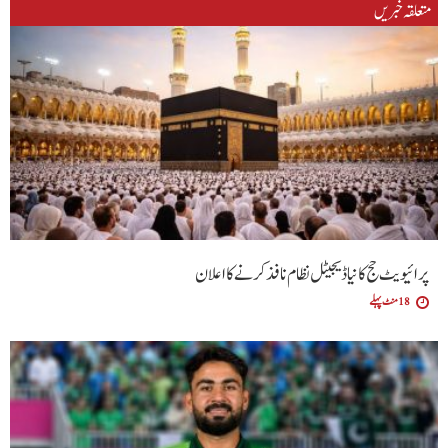
متعلقہ خبریں
پرائیویٹ حج کا نیا ڈیجیٹل نظام نافذ کرنے کا اعلان
18 منٹ پہلے