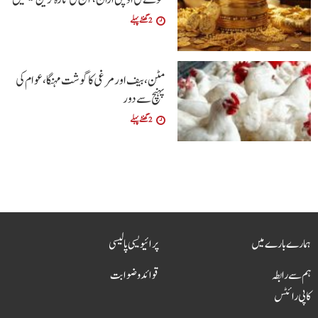
2 گھنٹے پہلے
مٹن، بیف اور مرغی کا گوشت مہنگا، عوام کی
پہنچ سے دور
2 گھنٹے پہلے
ہمارے بارے میں
پرائیویسی پالیسی
ہم سے رابطہ
قوائد و ضوابت
کاپی رائٹس