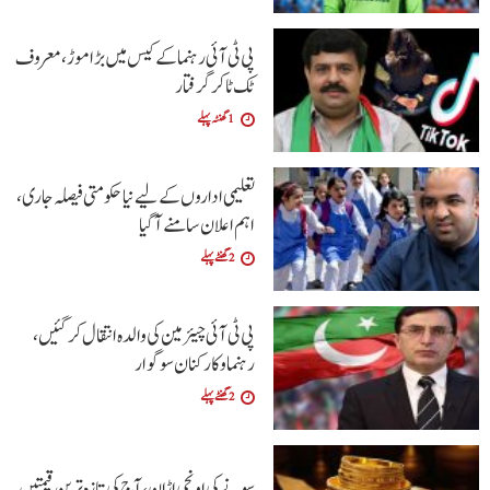
پی ٹی آئی رہنما کے کیس میں بڑا موڑ، معروف
ٹک ٹاکر گرفتار
1 گھنٹہ پہلے
تعلیمی اداروں کے لیے نیا حکومتی فیصلہ جاری،
اہم اعلان سامنے آگیا
2 گھنٹے پہلے
پی ٹی آئی چیئرمین کی والدہ انتقال کرگئیں،
رہنما و کارکنان سوگوار
2 گھنٹے پہلے
سونے کی اونچی اڑان، آج کی تازہ ترین قیمتیں