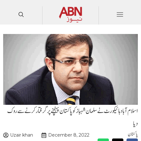
اسلام آباد ہائیکورٹ نے سلمان شہباز کو پاکستان پہنچنے پر گرفتار کرنے سے روک
دیا
پاکستان
Uzair khan
December 8, 2022