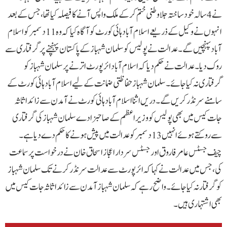
نے 4 سالہ خود ساختہ جلاوطنی ختم کرکے ملک واپس آنے کا فیصلہ کیا تھا، جس کے بعد
انہوں نے وکیل کے ذریعے اسلام آباد ہائی کورٹ کو آگاہ کیا کہ وہ 11 دسمبر کو اسلام
آباد پہنچیں گے۔ عدالت نے پولیس کو سلمان شہباز کے پاکستان پہنچنے پر گرفتاری سے
روک دیا۔عدالت نے حکم دیا کہ اسلام آباد ائرپورٹ اترنے پر سلمان شہباز کو
گرفتاری نہ کیا جائے۔سلمان شہباز حفاظتی ضمانت کے لیے اسلام آباد ہائی کورٹ کے
سامنے سرنڈر کریں گے۔دریں اثنا اسلام آباد ہائی کورٹ نے آمدن سے زائد اثاثہ
جات کیس میں بھی پولیس کو وزیراعظم کے صاحبزادے سلمان شہباز کی گرفتاری
سے روکتے ہوئے انہیں 13 دسمبر کو عدالت میں پیش ہونے کا حکم دے دیا ہے۔
چیف جسٹس عامر فاروق اور جسٹس سردار اعجاز اسحاق خان نے درخواست پر سماعت
کی، جس میں عدالت نے کہا کہ ائرپورٹ سے عدالت سرنڈر کرنے تک سلمان شہباز
کو گرفتار نہ کیا جائے۔ واضح رہے کہ سلمان شہباز آمدن سے زائد اثاثہ جات کیس میں
بھی اشتہاری ہیں۔