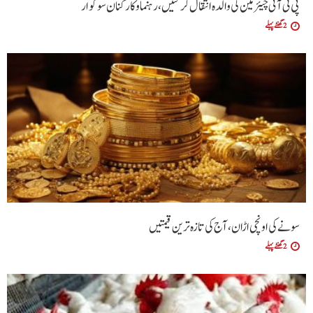
پی ٹی آئی چیئرمین کی والدہ انتقال کرگئیں، رہنما و کارکنان سوگوار
2 گھنٹے پہلے
سونے کی اونچی اڑان، آج کی تازہ ترین قیمتیں
2 گھنٹے پہلے