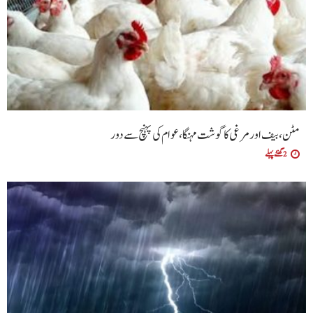
مٹن، بیف اور مرغی کا گوشت مہنگا، عوام کی پہنچ سے دور
2 گھنٹے پہلے