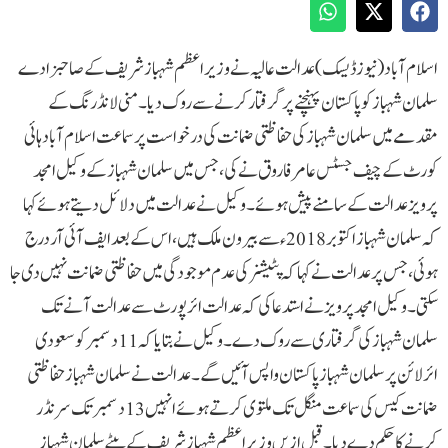
اسلام آباد(نیوزڈیسک) عدالت عالیہ نے وزیراعظم شہباز شریف کے صاحبزادے
سلمان شہباز کو پاکستان پہنچنے پر گرفتار کرنے سے روک دیا۔منی لانڈرنگ کے
مقدمے میں سلمان شہباز کی حفاظتی ضمانت کی درخواست پر سماعت اسلام آباد ہائی
کورٹ کے چیف جسٹس عامر فاروق نے کی، جس میں سلمان شہباز کے وکیل امجد
پرویز عدالت کے سامنے پیش ہوئے۔وکیل نے عدالت میں دلائل دیتے ہوئے کہا
کہ سلمان شہباز اکتوبر 2018ء سے بیرون ملک ہیں، اس کے بعد ایف آئی آر درج
ہوئی، جس پر عدالت نے کہا کہ پٹیشنر کی عدم موجودگی میں حفاظتی ضمانت نہیں دی جا
سکتی۔ وکیل امجد پرویز نے استدعا کی کہ عدالت ائرپورٹ سے عدالت آنے تک
سلمان شہباز کی گرفتاری سے روک دے۔وکیل نے بتایا کہ 11 دسمبر کو سعودی
ائرلائن پر سلمان شہباز پاکستان واپس آئیں گے ۔ عدالت نے سلمان شہباز حفاظتی
ضمانت کیس کی سماعت منگل تک ملتوی کرتے ہوئے انہیں 13 دسمبر تک سرنڈر
کرنے کا حکم دے دیا۔قبل ازیں وزیراعظم شہباز شریف کے بیٹے سلمان شہباز