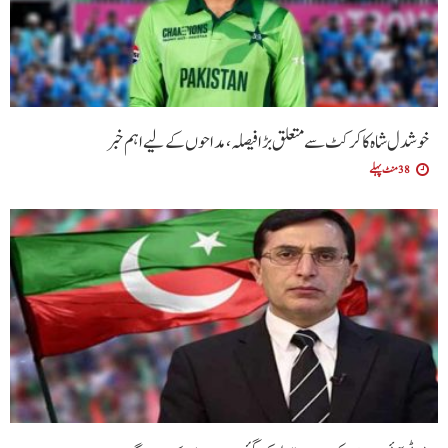
خوشدل شاہ کا کرکٹ سے متعلق بڑا فیصلہ، مداحوں کے لیے اہم خبر
38 منٹ پہلے