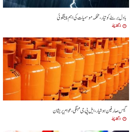
بادل برسنے کو تیار، محکمہ موسمیات کی اہم پیشگوئی
2 گھنٹے پہلے
گیس صارفین ہوشیار، ایل پی جی مہنگی، عوام پریشان
3 گھنٹے پہلے