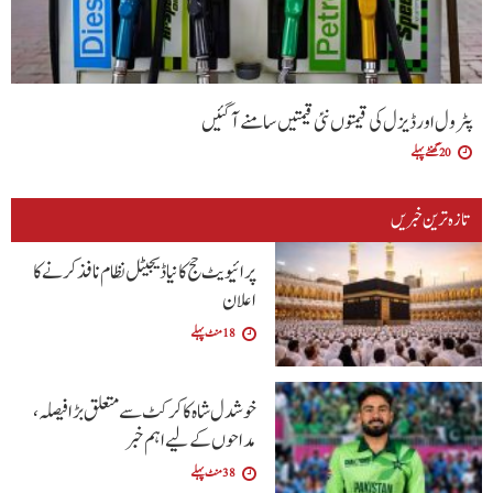
پٹرول اور ڈیزل کی قیمتوں نئی قیمتیں سامنے آگئیں
20 گھنٹے پہلے
تازہ ترین خبریں
پرائیویٹ حج کا نیا ڈیجیٹل نظام نافذ کرنے کا
اعلان
18 منٹ پہلے
خوشدل شاہ کا کرکٹ سے متعلق بڑا فیصلہ،
مداحوں کے لیے اہم خبر
38 منٹ پہلے