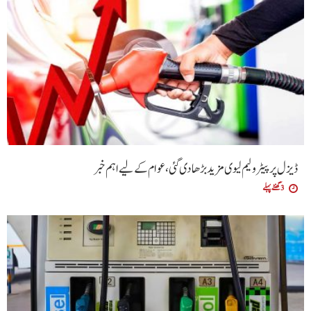
ڈیزل پر پیٹرولیم لیوی مزید بڑھا دی گئی،عوام کے لیے اہم خبر
3 گھنٹے پہلے