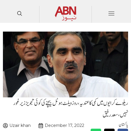
ریلوے کرایوں میں کمی کا عندیہ، روز ویلٹ ہو ٹل بیچنے کی کوئی تجویز زیر غور
نہیں،سعد رفیق
پاکستان
Uzair khan
December 17, 2022