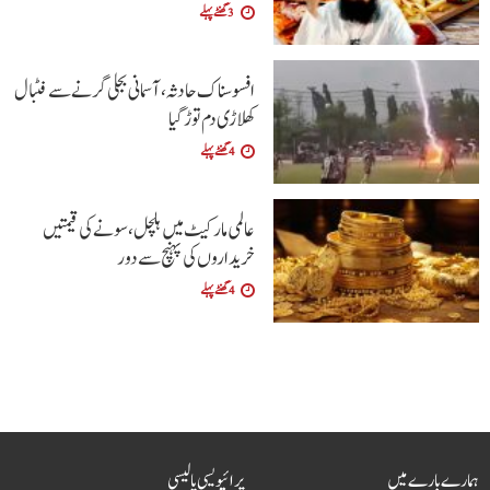
3 گھنٹے پہلے
افسوسناک حادثہ، آسمانی بجلی گرنے سے فٹبال
کھلاڑی دم توڑ گیا
4 گھنٹے پہلے
عالمی مارکیٹ میں ہلچل، سونے کی قیمتیں
خریداروں کی پہنچ سے دور
4 گھنٹے پہلے
ہمارے بارے میں
پرائیویسی پالیسی