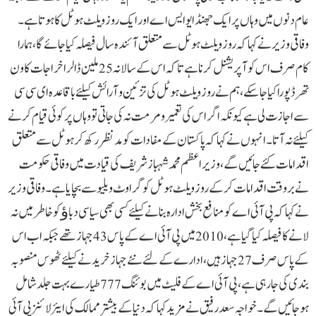
عام دنوں میں وہاں پر ایک جھنڈا یو ایس اے اور ایک روز ویلٹ ہوٹل کا ہو تا ہے۔
وفاقی وزیر نے کہا کہ روز ویلٹ ہوٹل سے متعلق آ ئندہ سال فیصلہ کیا جا ئے گا،ہمارا
کام صرف اس کو آ پریشنل کرنا ہے تاکہ اس کے سالانہ25 ملین ڈالر اخراجات کا ون
تھرڈ پورا کیا جا سکے، ہم نے روز ویلٹ ہوٹل کی تزئین و آ رائش کیلئے باقاعدہ ای سی سی
سے اجازت لی ہے کیونکہ اگر اس کی تعمیرو مرمت نہ کی جاتی تو وہاں پر کوئی قیام کرنے
کیلئے نہ آ تا۔انہوں نے کہا کہ پاکستان کے مفادات کو مد نظر رکھ کر ہوٹل سے متعلق
اقدامات کئے جائیں گے،وزیر اعظم محمد شہباز شریف کی قیادت میں وفاقی حکومت
نے بر وقت اقدامات کرکے روز ویلٹ ہوٹل کو گراوٹ ویلیو سے بچایا ہے۔ وفاقی وزیر
نے کہا کہ پی آ ئی اے کومنافع بخش ادارہ بنانے کیلئے کسی بھی سیاسی دباﺅ کو خاطر میں نہ
لانے کا فیصلہ کیا گیا ہے،2010 میں پی آ ئی اے کے پاس43 جہاز تھے جبکہ اب اس
کے پاس صرف 27 جہاز ہیں ،ادارے کے لئے نئے جہاز خریدنے کیلئے ٹھوس منصوبہ
بندی کی جا رہی ہے،پی آ ئی اے کے فلیٹ میں بوئنگ 777 طیارے بہت جلد شامل
ہو جائیں گے۔ خواجہ سعد رفیق نے مزید کہا کہ دنیا کے بیشتر ممالک کی ایئر لائنز پی آ ئی