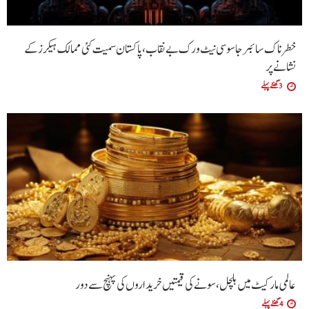
خطرناک سائبر جاسوسی نیٹ ورک بے نقاب، پاکستان سمیت کئی ممالک ہیکرز کے
نشانے پر
3 گھنٹے پہلے
عالمی مارکیٹ میں ہلچل، سونے کی قیمتیں خریداروں کی پہنچ سے دور
4 گھنٹے پہلے