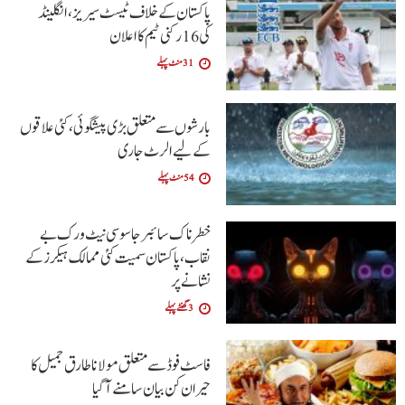
پاکستان کے خلاف ٹیسٹ سیریز، انگلینڈ
کی 16 رکنی ٹیم کا اعلان
31 منٹ پہلے
بارشوں سے متعلق بڑی پیشگوئی، کئی علاقوں
کے لیے الرٹ جاری
54 منٹ پہلے
خطرناک سائبر جاسوسی نیٹ ورک بے
نقاب، پاکستان سمیت کئی ممالک ہیکرز کے
نشانے پر
3 گھنٹے پہلے
فاسٹ فوڈ سے متعلق مولانا طارق جمیل کا
حیران کن بیان سامنے آگیا