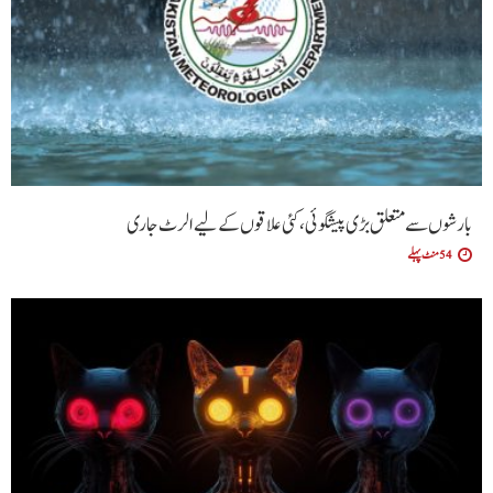
بارشوں سے متعلق بڑی پیشگوئی، کئی علاقوں کے لیے الرٹ جاری
54 منٹ پہلے