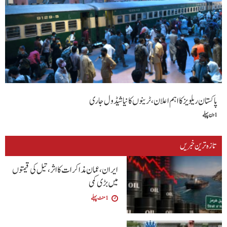
پاکستان ریلویز کا اہم اعلان، ٹرینوں کا نیا شیڈول جاری
1 دن پہلے
تازہ ترین خبریں
ایران، عمان مذاکرات کا اثر، تیل کی قیمتوں
میں بڑی کمی
1 منٹ پہلے