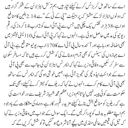
اے کے ساتھ مل کر بزنس کر نے کیلئے تیار ہیں، ہم ترکش ایئرلائن کے شکر گزار ہیں
کہ دونوں ایئر لائز کے مشترکہ پراجیکٹ ”پی کے ٹی کے” سے 2.14 بلین کا منافع
ہوا ہے ، 38 ہزار ٹکٹس بک چکی ہیں جس سے پی آ ئی اے کو2 ارب 14 کروڑ کی رقم
ریونیو کی مد میں حاصل ہو ئی ہے۔انہوں نے کہا کہ پی آئی اے کی 10 ڈیسٹی نیشنز میں
بھی اضافہ ہو رہا ہے اور آئندہ سال پی آ ئی اے کا 170 ارب ریو نیو متوقع ہے، پی آ ئی
اے جہازوں کی سیٹس کو بھی آرام دہ بنانے کی کو شش کر رہے ہیں تاکہ مسافر سکون
سے سفر کر سکیں۔وفاقی وزیر نے کہا کہ ایمرٹس ایئر لائن کی جانب سے بھی پی آ ئی
اے کے جوائنٹ ایڈونچر کی تجویز آ ئی ہے ، ہمیں خوشی ہو گی کہ ایمرٹس کے ساتھ
بھی پی آ ئی اے کام کرے۔ انہوں نے کہا کہ ریلوے کو بہتر کرنے کیلئے ابھی تک
حکومت سے کوئی پیسہ نہیں لیا تاہم وزیر اعظم محمد شہباز شریف سے درخواست کی
ہے کہ ریلویز کو منافع بخش بنانے کیلئے مزید رقم درکار ہے، دو ماہ کی مشکلات کے باوجود
ہم اپنے مطلوبہ ہدف کو پورا کرلیں گے۔ایک سوال کے جواب میں وفاقی وزیر نے کہا
کہ تیل کی قیمتیں عالمی منڈی میں نیچے آ نا شروع ہو گئیں تو کوشش کریں گے کہ