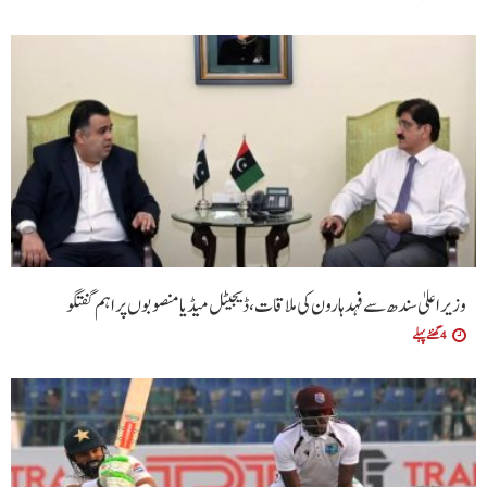
وزیراعلیٰ سندھ سے فہد ہارون کی ملاقات، ڈیجیٹل میڈیا منصوبوں پر اہم گفتگو
4 گھنٹے پہلے