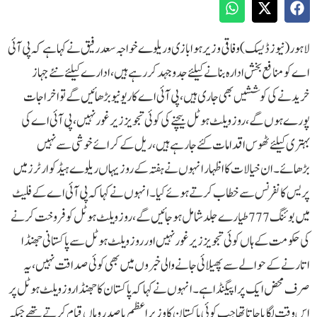
لاہور (نیوز ڈیسک)وفاقی وزیر ہوابازی وریلوے خواجہ سعد رفیق نے کہا ہے کہ پی آ ئی
اے کو منافع بخش ادارہ بنانے کیلئے جدو جہد کر رہے ہیں،ادارے کیلئے نئے جہاز
خریدنے کی کو ششیں بھی جاری ہیں،پی آ ئی اے کا ریونیو بڑ ھائیں گے تو اخراجات
پورے ہو ں گے،روز ویلٹ ہو ٹل بیچنے کی کوئی تجویز زیر غور نہیں،پی آ ئی اے کی
بہتری کیلئے ٹھوس اقدامات کئے جارہے ہیں، ریل کے کرائے خوشی سے نہیں
بڑھائے۔ ان خیالات کا اظہار انہوں نے ہفتہ کے روز یہاں ریلوے ہیڈکوارٹرز میں
پریس کانفرنس سے خطاب کرتے ہو ئے کیا۔انہوں نے کہا کہ پی آ ئی اے کے فلیٹ
میں بوئنگ777 طیارے جلد شامل ہو جائیں گے، روز ویلٹ ہو ٹل کو فروخت کرنے
کی حکومت کے ہاں کو ئی تجویز زیر غور نہیں اور روز ویلٹ ہو ٹل سے پاکستانی جھنڈا
اتارنے کے حوالے سے پھیلائی جانے والی خبروں میں بھی کوئی صداقت نہیں ،یہ
صرف محض ایک پراپیگنڈا ہے۔انہوں نے کہا کہ پاکستان کا جھنڈا روز ویلٹ ہوٹل پر
اس وقت لگایا جاتا تھا جب کوئی پاکستان کا وزیر اعظم یا صدر وہاں قیا م کر تے تھے جبکہ