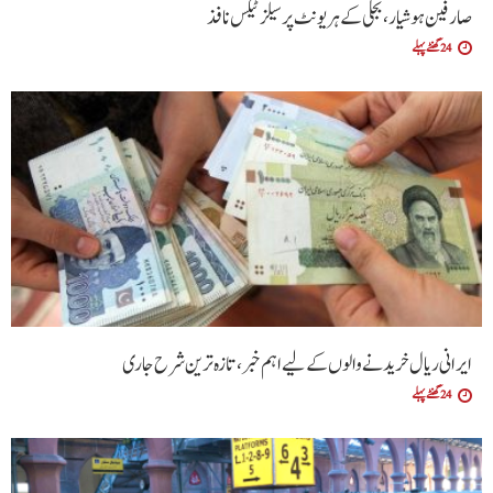
صارفین ہوشیار، بجلی کے ہر یونٹ پر سیلز ٹیکس نافذ
24 گھنٹے پہلے
ایرانی ریال خریدنے والوں کے لیے اہم خبر، تازہ ترین شرح جاری
24 گھنٹے پہلے