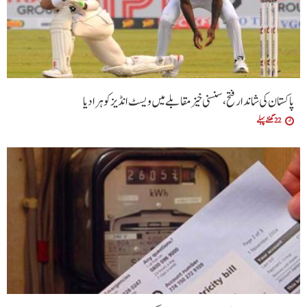
پاکستان کی شاندار فتح،سنسنی خیز مقابلے میں ویسٹ انڈیز کو ہرا دیا
22 گھنٹے پہلے