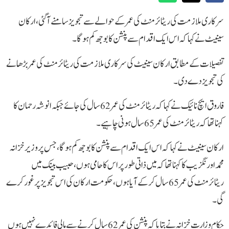
سرکاری ملازمت کی ریٹائرمنٹ کی عمر کے حوالے سے تجویز سامنے آگئی، ارکان
سینیٹ نے کہا کہ اس ایک اقدام سے پنشن کا بوجھ کم ہوگا۔
تفصیلات کے مطابق ارکان سینیٹ کی سرکاری ملازمت کی ریٹائرمنٹ کی عمر بڑھانے
کی تجویز دے دی۔
فاروق ایچ نائیک نے کہا کہ ریٹائرمنٹ کی عمر 62سال کی جائے جبکہ انوشہ رحمان کا
کہنا تھا کہ ریٹائرمنٹ کی عمر 65 سال ہونی چاہیے۔
ارکان سینیٹ نے کہا کہ اس ایک اقدام سے پنشن کا بوجھ کم ہوگا، جس پر وزیر خزانہ
محمد اورنگزیب کا کہنا تھا کہ میں ذاتی طور پر اس کا حامی ہوں، حبیب بینک میں
ریٹائرمنٹ کی عمر 65 سال کرکے آیا ہوں، حکومت ارکان کی اس تجویز پر غور کرے
گی۔
حکام وزارت خزانہ نے بتایا کہ پنشن کی عمر 62 سال کرنے سے مالی فائدے نہیں ہوں