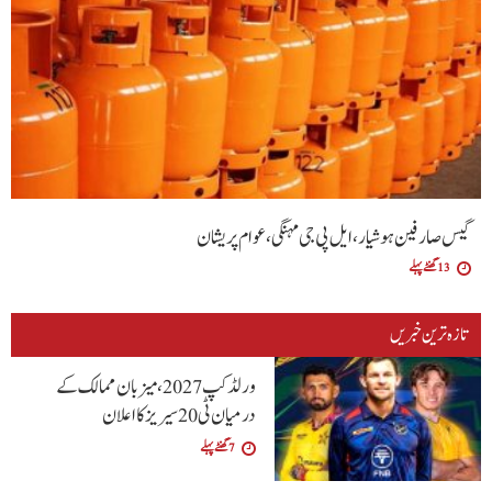
گیس صارفین ہوشیار، ایل پی جی مہنگی، عوام پریشان
13 گھنٹے پہلے
تازہ ترین خبریں
ورلڈ کپ 2027، میزبان ممالک کے
درمیان ٹی20 سیریز کا اعلان
7 گھنٹے پہلے