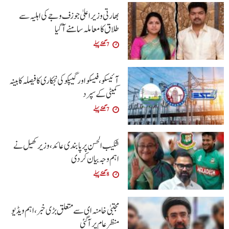
بھارتی وزیراعلیٰ جوزف وجے کی اہلیہ سے
طلاق کا معاملہ سامنے آگیا
7 گھنٹے پہلے
آئیسکو، فیسکو اور گیپکو کی نجکاری کا فیصلہ کابینہ
کمیٹی کے سپرد
7 گھنٹے پہلے
شکیب الحسن پر پابندی عائد، وزیر کھیل نے
اہم وجہ بیان کر دی
8 گھنٹے پہلے
مجتبیٰ خامنہ ای سے متعلق بڑی خبر، اہم ویڈیو
منظرعام پر آگئی