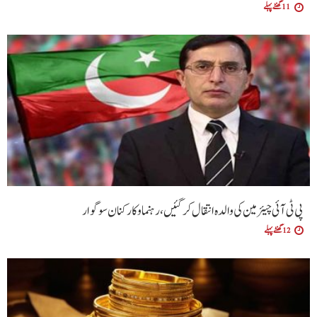
11 گھنٹے پہلے
پی ٹی آئی چیئرمین کی والدہ انتقال کرگئیں، رہنما و کارکنان سوگوار
12 گھنٹے پہلے