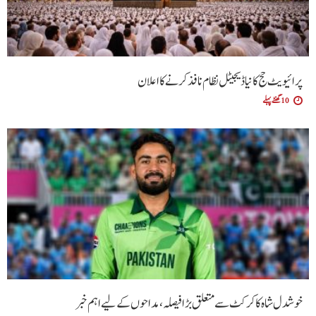
پرائیویٹ حج کا نیا ڈیجیٹل نظام نافذ کرنے کا اعلان
10 گھنٹے پہلے
خوشدل شاہ کا کرکٹ سے متعلق بڑا فیصلہ، مداحوں کے لیے اہم خبر