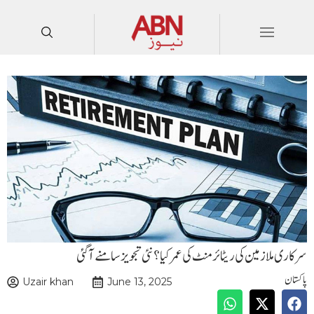
سرکاری ملازمین کی ریٹائرمنٹ کی عمر کیا ؟ نئی تجویز سامنے آگئی
پاکستان
Uzair khan
June 13, 2025