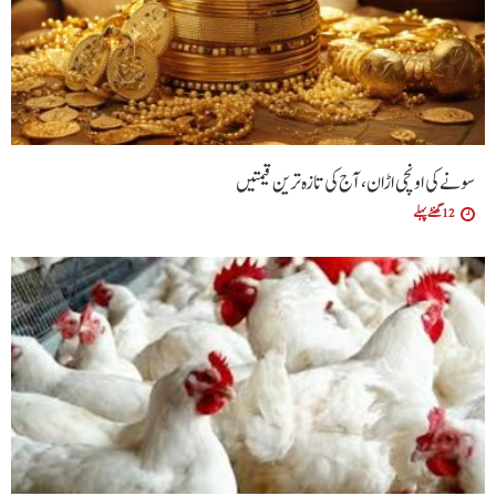
سونے کی اونچی اڑان، آج کی تازہ ترین قیمتیں
12 گھنٹے پہلے