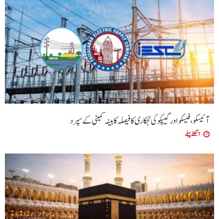
آئیسکو، فیسکو اور گیپکو کی نجکاری کا فیصلہ کابینہ کمیٹی کے سپرد
7 گھنٹے پہلے