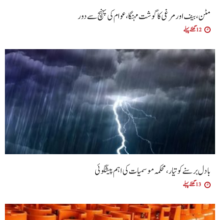
مٹن، بیف اور مرغی کا گوشت مہنگا، عوام کی پہنچ سے دور
12 گھنٹے پہلے
بادل برسنے کو تیار، محکمہ موسمیات کی اہم پیشگوئی
13 گھنٹے پہلے