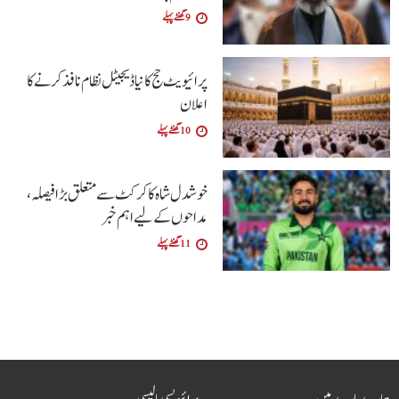
9 گھنٹے پہلے
پرائیویٹ حج کا نیا ڈیجیٹل نظام نافذ کرنے کا
اعلان
10 گھنٹے پہلے
خوشدل شاہ کا کرکٹ سے متعلق بڑا فیصلہ،
مداحوں کے لیے اہم خبر
11 گھنٹے پہلے