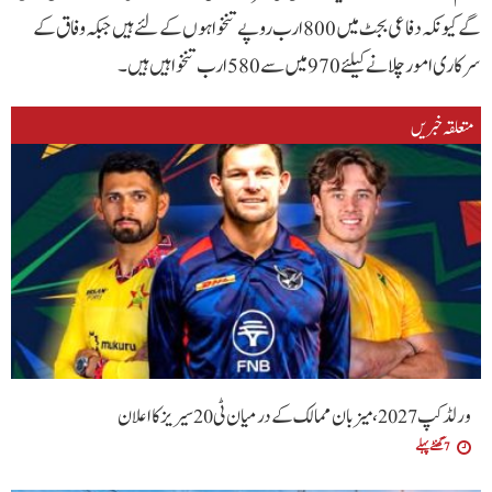
گے کیونکہ دفاعی بجٹ میں 800 ارب روپے تنخواہوں کےلئے ہیں جبکہ وفاق کے
سرکاری امور چلانے کیلئے 970 میں سے 580ارب تنخواہیں ہیں۔
متعلقہ خبریں
ورلڈ کپ 2027، میزبان ممالک کے درمیان ٹی20 سیریز کا اعلان
7 گھنٹے پہلے