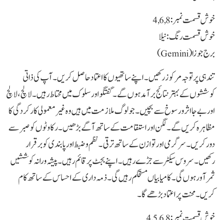
خوش قسمت نمبر: 4,6,8
خوش قسمت رنگ: نیلا
برج جوزا (Gemini)
تندہی پر توجہ مرکوز رکھیں۔ اپنے ساتھیوں کا اعتماد حاصل کریں۔ آپ کی ذاتی
کوششوں کے بہتر نتائج برآمد ہوں گے۔ گفتگو اور سلوک میں محتاط رہیں۔ لالچ، لالچ
اور بے جا اثر و رسوخ سے بچیں۔ جو لوگ ملازمت میں ہیں وہ غیر معمولی کارکردگی کا
مظاہرہ کریں گے۔ لگن اور استقامت کے ساتھ آگے بڑھیں۔ رکاوٹوں کو صبر سے
دور کریں۔ سرگرمی اور توازن کے ساتھ ترقی۔ نظم و ضبط اور پابندی کو برقرار
رکھیں۔ سروس سیکٹر سے جڑے رہیں۔ اپنے بجٹ پر قائم رہیں۔ پیشہ ورانہ کوششیں
ثمر آور ہوں گی۔ کامیابیاں مستحکم رہیں گی۔ ذمہ داری کے احساس کے ساتھ کام
کریں۔ محنت پر اعتماد بڑھے گا۔
خوش قسمت نمبر: 4,5,6,8