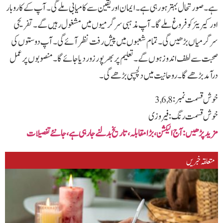
ہے۔ صورتحال بہتر ہو رہی ہے۔ ایمان اور یقین سے کامیابی ملے گی۔ آپ کے کاروبار
اور کیریئر کو فروغ ملے گا۔ آپ مذہبی سرگرمیوں میں مشغول رہیں گے۔ تفریحی
سرگرمیاں بڑھیں گی۔ تمام شعبوں میں پیش رفت نظر آئے گی۔ آپ دوستوں کی
صحبت سے لطف اندوز ہوں گے۔ تعلیم پر بھرپور زور دیا جائے گا۔ منصوبوں پر عمل
درآمد بڑھے گا۔ روحانیت میں دلچسپی بڑھے گی۔
خوش قسمت نمبر: 3,6,8
خوش قسمت رنگ: فیروزی
مزید پڑھیں: آج الیکشن،بڑا مقابلہ، تاریخ بدلنے جا رہی ہے،جا نئے تفصیلات
متعلقہ خبریں