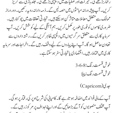
رفتار بڑھے گی۔ خیرات اور عطیات میں دلچسپی بڑھے گی۔ جلد بازی سے گریز
کریں۔ آپ پیشہ ورانہ مباحثوں میں حصہ لیں گے۔ ذمہ دارانہ رویہ رکھیں۔ دور دراز
ممالک سے متعلق معاملات متاثر کن ہوسکتے ہیں۔ تجارتی تعلقات میں چوکنا رہیں۔
ضروری کاموں کو فوری طور پر مکمل کریں۔ ہم آہنگی کے لیے کوشش کریں۔ آپ
سرمایہ کاری سے متعلق سرگرمیوں میں دلچسپی ظاہر کریں گے۔ رشتہ داروں سے
تعاون حاصل ہوگا۔ آپ اپنے پیاروں کے لیے وقف رہیں گے۔ اخراجات اور سرمایہ
کاری میں محتاط رہیں۔ اقتصادی یا تجارتی سفر ہو سکتا ہے۔
خوش قسمت رنگ: 3،6،8
خوش قسمت رنگ: پیلا
جدی(Capricorn)
آپ کے مالی فوائد میں اضافہ ہوتا رہے گا۔ کامیابی کی شرح اوپر کی رفتار پر ہوگی۔
آپ مختلف منصوبوں کو آگے بڑھائیں گے اور اپنے اہداف پر مرکوز رہیں گے۔