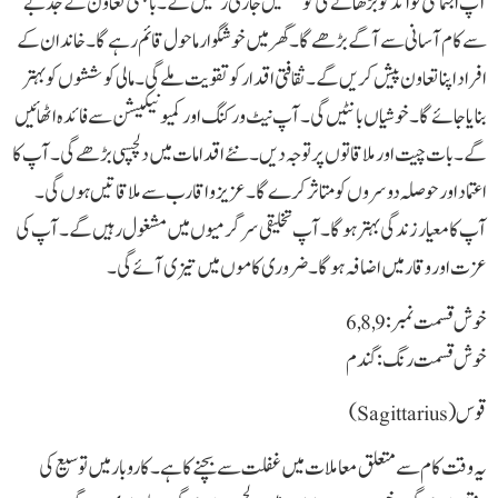
آپ اجتماعی فوائد کو بڑھانے کی کوششیں جاری رکھیں گے۔ باہمی تعاون کے جذبے
سے کام آسانی سے آگے بڑھے گا۔ گھر میں خوشگوار ماحول قائم رہے گا۔ خاندان کے
افراد اپنا تعاون پیش کریں گے۔ ثقافتی اقدار کو تقویت ملے گی۔ مالی کوششوں کو بہتر
بنایا جائے گا۔ خوشیاں بانٹیں گی۔ آپ نیٹ ورکنگ اور کمیونیکیشن سے فائدہ اٹھائیں
گے۔ بات چیت اور ملاقاتوں پر توجہ دیں۔ نئے اقدامات میں دلچسپی بڑھے گی۔ آپ کا
اعتماد اور حوصلہ دوسروں کو متاثر کرے گا۔ عزیز و اقارب سے ملاقاتیں ہوں گی۔
آپ کا معیار زندگی بہتر ہوگا۔ آپ تخلیقی سرگرمیوں میں مشغول رہیں گے۔ آپ کی
عزت اور وقار میں اضافہ ہوگا۔ ضروری کاموں میں تیزی آئے گی۔
خوش قسمت نمبر: 6,8,9
خوش قسمت رنگ: گندم
قوس(Sagittarius)
یہ وقت کام سے متعلق معاملات میں غفلت سے بچنے کا ہے۔ کاروبار میں توسیع کی