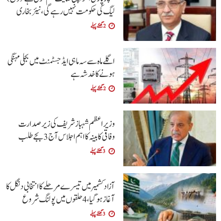
لیگ کی حکومت نہیں رہے گی، نیئربخاری
2 گھنٹے پہلے
اگلےماہ سے سہ ماہی ایڈجسٹمنٹ میں بجلی مہنگی
ہونےکا خدشہ ہے
2 گھنٹے پہلے
وزیراعظم شہباز شریف کی زیر صدارت
وفاقی کابینہ کا اہم اجلاس آج 3 بجے طلب
3 گھنٹے پہلے
آزاد کشمیر میں تیسرے مرحلے کا انتخابی دنگل کا
آغاز ہو گیا، 4 حلقوں میں پولنگ شروع
3 گھنٹے پہلے