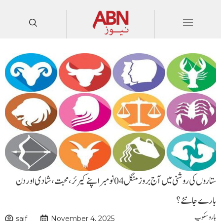
ستاروں کی روشنی میں آج بروزمنگل04نومبر اپنے کیرئر،محبت،شادی اور دن
بارے جانئے ؟
ہاروسکوپ
saif
November 4, 2025