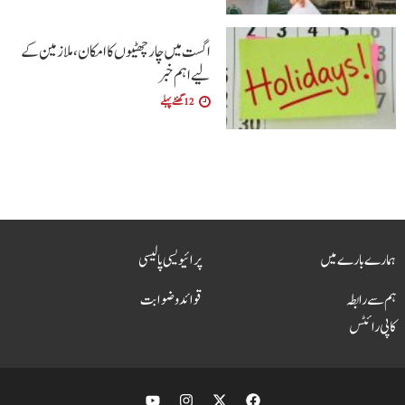
اگست میں چار چھٹیوں کا امکان، ملازمین کے
لیے اہم خبر
12 گھنٹے پہلے
ہمارے بارے میں
پرائیویسی پالیسی
ہم سے رابطہ
قوائد و ضوابت
کاپی رائٹس