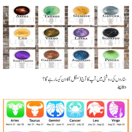
ستاروں کی روشنی میں آپ کا آج (منگل) کا دن کیسا رہے گا ؟
3 ہفتے پہلے