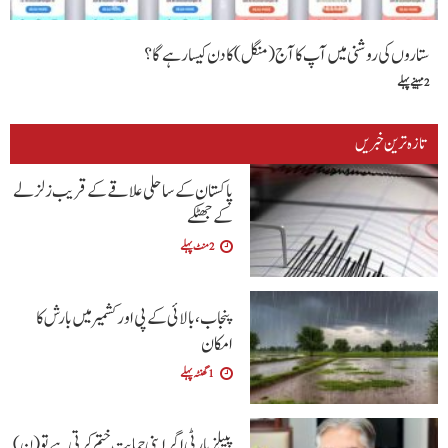
ستاروں کی روشنی میں آپ کا آج (منگل) کا دن کیسا رہے گا ؟
2 مہینے پہلے
تازہ ترین خبریں
پاکستان کے ساحلی علاقے کے قریب زلزلے
کے جھٹکے
2 منٹ پہلے
پنجاب، بالائی کے پی اور کشمیر میں بارش کا
امکان
1 گھنٹہ پہلے
پیپلزپارٹی اگر اپنی حمایت ختم کرتی ہے تو (ن)