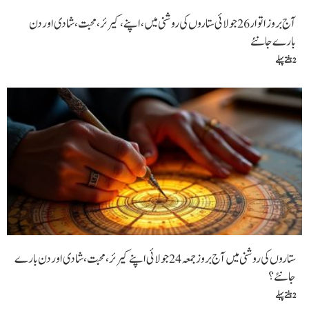
آج بروز اتوار26 جولائی ستاروں کی روشنی میں ،اپنے،کیرئر،محبت ،شادی اور دن
بارے جانئے
2 ہفتے پہلے
ستاروں کی روشنی میں آج بروزجمعہ 24 جولائی اپنے کیرئر،محبت،شادی اور دن بارے
جانئے ؟
2 ہفتے پہلے