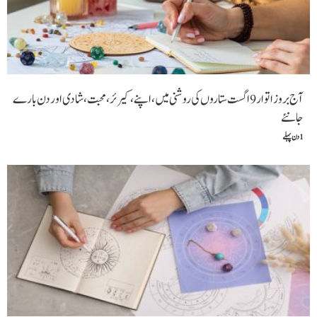
آج بروز اتوار9 اگست ستاروں کی روشنی میں ،اپنے،کیرئر،محبت ،شادی اور دن بارے
جانئے
1 دن پہلے