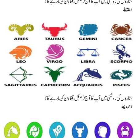
ستاروں کی روشنی میں آپ کا آج (منگل) کا دن کیسا رہے گا؟
4 ہفتے پہلے
ستاروں کی روشنی میں آپ کا آج (منگل) کا دن کیسا رہے گا؟
1 مہینہ پہلے