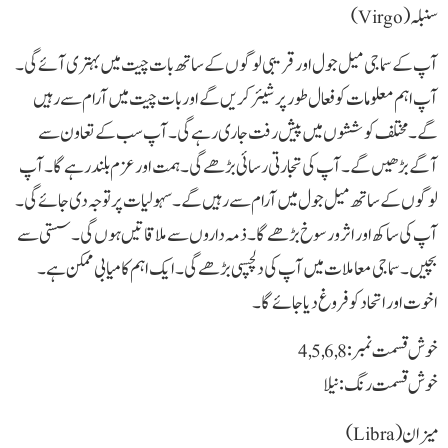
سنبلہ(Virgo)
آپ کے سماجی میل جول اور قریبی لوگوں کے ساتھ بات چیت میں بہتری آئے گی۔
آپ اہم معلومات کو فعال طور پر شیئر کریں گے اور بات چیت میں آرام سے رہیں
گے۔ مختلف کوششوں میں پیش رفت جاری رہے گی۔ آپ سب کے تعاون سے
آگے بڑھیں گے۔ آپ کی تجارتی رسائی بڑھے گی۔ ہمت اور عزم بلند رہے گا۔ آپ
لوگوں کے ساتھ میل جول میں آرام سے رہیں گے۔ سہولیات پر توجہ دی جائے گی۔
آپ کی ساکھ اور اثر و رسوخ بڑھے گا۔ ذمہ داروں سے ملاقاتیں ہوں گی۔ سستی سے
بچیں۔ سماجی معاملات میں آپ کی دلچسپی بڑھے گی۔ ایک اہم کامیابی ممکن ہے۔
اخوت اور اتحاد کو فروغ دیا جائے گا۔
خوش قسمت نمبر: 4,5,6,8
خوش قسمت رنگ: نیلا
میزان( Libra)