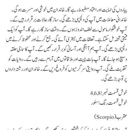
پیاروں کی حمایت اور اعتماد مضبوط رہے گا۔ خاندان میں خوشی اور مسرت ہوگی۔
خاندانی معاملات میں آپ کی دلچسپی بڑھے گی۔ سازگار حالات برقرار رہیں گے۔
آپ خوشگوار ماحول سے لطف اندوز ہوں گے۔ وقت سازگار رہے گا۔ آپ کو ایک
قیمتی تحفہ مل سکتا ہے۔ تعلقات میں بہتری آئے گی۔ جمع کرنے اور محفوظ کرنے میں
دلچسپی بڑھے گی۔ آپ ہم آہنگی اور آسانی کو برقرار رکھیں گے۔ آپ کا سماجی حلقہ
وسیع ہو جائے گا۔ آپ بات چیت اور ملاقاتوں میں آرام سے رہیں گے۔ روایات کو
تقویت ملے گی۔ آپ روایتی سرگرمیوں کو فروغ دیں گے۔ خاندان اور رشتہ داروں
پر توجہ بڑھے گی۔
خوش قسمت نمبر: 4,6,8
خوش قسمت رنگ: سلور
عقرب(Scorpio)