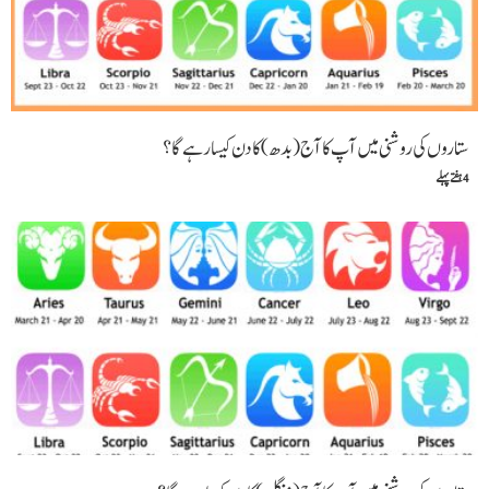
ستاروں کی روشنی میں آپ کا آج (بدھ) کا دن کیسا رہے گا؟
4 ہفتے پہلے