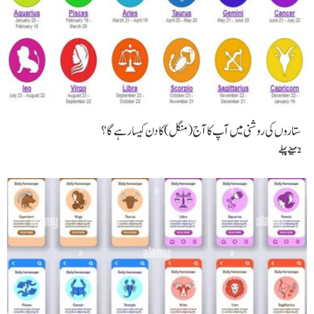
ستاروں کی روشنی میں آپ کا آج (منگل) کا دن کیسا رہے گا ؟
2 مہینے پہلے