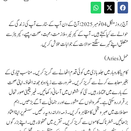
آج بروزمنگل04نومبر 2025:آج کے دن آپ کے ستارے آپ کی زندگی کے
حوالے سے کیا کہتے ہیں ۔ آپ کے کیرئیر ، ملازمت، محبت، صحت، پیسے، کیریئر سے
متعلق اپنے گہرے سلگتے سوالات کے جوابات تلاش کریں.
حمل(Aries)
کام یا کاروبار میں جلد بازی میں کوئی قدم اٹھانے سے گریز کریں۔ مناسب تیاری کے
بغیر معاہدے کرنے سے گریز کریں۔ ضرورت سے زیادہ بوجھ نہ اٹھاؤ۔ اپنی صحت
کے بارے میں محتاط رہیں۔ نئی کوششوں میں آسانی دکھائیں۔ غیر یقینی صورتحال
برقرار رہ سکتی ہے۔ گھر والوں کے مشورے اور رہنمائی سے آگے بڑھیں۔ اہم
معاملات میں صبر و تحمل کا مظاہرہ کریں۔ ذمہ دارانہ رویہ رکھیں۔ سسٹم پر اپنا اعتماد
بڑھائیں۔ خطرناک کاموں سے گریز کریں۔ تقریر میں محفوظ رہیں۔ اپنے بزرگوں