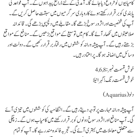
کامیابیوں کو فروغ دیا جائے گا۔ آمدنی کے نئے ذرائع پیدا ہوں گے۔ آپ قواعد کی
پابندی کو برقرار رکھتے ہوئے کاروباری سرگرمیوں میں سبقت حاصل کریں گے۔
آپ کی شخصیت اور اثر و رسوخ بڑھے گا۔ مقابلے میں دلچسپی بڑھے گی۔ قائدانہ
صلاحیتوں میں نکھار آئے گا۔ کام میں توسیع کے مواقع بڑھیں گے۔ منافع کے مواقع
بڑھتے رہیں گے۔ آپ پیشہ ورانہ کوششوں میں رفتار برقرار رکھیں گے۔ دولت اور
وسائل میں اضافہ ہوگا۔ پراعتماد رہیں۔
خوش قسمت نمبر: 4,6,8
خوش قسمت رنگ: گہرا نیلا
دلو(Aquarius)
آپ پیشہ ورانہ مہارت پر توجہ دیتے رہیں گے۔ انتظامیہ کی کوششوں میں تیزی آئے
گی۔ آپ منافع اور اثر و رسوخ دونوں کو برقرار رکھنے میں کامیاب ہوں گے۔ زچگی
سے متعلق معاملات میں بہتری آئے گی۔ تجربہ فائدہ مند رہے گا۔ آپ کو تمام