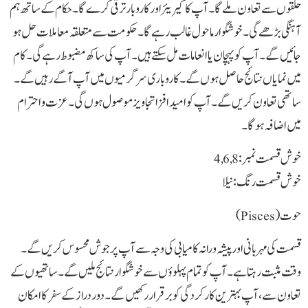
حلقوں سے تعاون ملے گا۔ آپ کا کیریئر اور کاروبار ترقی کرے گا۔ حکام کے ساتھ ہم
آہنگی بڑھے گی۔ خوشگوار ماحول غالب رہے گا۔ حکومت سے متعلقہ معاملات حل ہو
جائیں گے۔ آپ کو پہچان یا انعامات مل سکتے ہیں۔ آپ کی ساکھ مضبوط رہے گی۔ کام
میں نمایاں نتائج حاصل ہوں گے۔ کاروباری سرگرمیوں میں آپ آگے رہیں گے۔
ساتھی تعاون کریں گے۔ آپ کو امید افزا تجاویز موصول ہوں گی۔ عزت و احترام
میں اضافہ ہوگا۔
خوش قسمت نمبر: 4,6,8
خوش قسمت رنگ: نیلا
حوت(Pisces)
قسمت کی مہربانی اور پیشہ ورانہ کامیابی کی وجہ سے آپ پرجوش محسوس کریں گے۔
وقت مثبت رہتا ہے۔ آپ کو تمام پہلوؤں سے خوشگوار نتائج ملیں گے۔ ساتھیوں کے
تعاون سے، آپ بہترین کارکردگی کو برقرار رکھیں گے۔ دور دراز کے سفر کا امکان