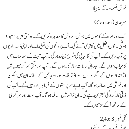
خوش قسمت رنگ: پیلا
سرطان (Cancer)
آپ روزمرہ کے کاموں میں جوش و خروش کا مظاہرہ کریں گے۔ دوستی مزید مضبوط
ہوگی۔ قول و فعل میں بہتری آئے گی۔ آپ بزرگوں کی تعلیمات اور اپنی ذمہ داریوں
پر توجہ دیں گے۔ آپ کی کامیابی کی شرح زیادہ ہوگی۔ آپ محبت کے معاملات میں
کامیاب ہوں گے۔ جذباتی حالات سازگار ہوں گے۔ آپ مسابقتی سرگرمیوں میں
اثر انداز ہوں گے۔ گھر والوں سے اختلافات دور ہو جائیں گے۔ خاندان میں سکون
اور خوشی میں اضافہ ہوگا۔ آپ اپنے سرپرستوں کے فرمانبردار رہیں گے۔ آپ کی
ذاتی کارکردگی بہترین رہے گی۔ مالی فوائد میں اضافہ ہوگا۔ آپ ہمت اور سرگرمی
کے ساتھ آگے بڑھیں گے۔
لکی نمبر: 2,4,6,8
خوش قسمت رنگ: ایکوا