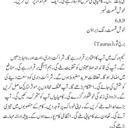
کی بات سنیں۔ کامیابی کی شرح اوسط رہے گی۔ ایک منظم انداز پر عمل کریں۔
خوش قسمت نمبر
6,8,9
خوش قسمت رنگ: براؤن
برج ثور(Taurus)
ٹیم ورک میں آپ کا اعتماد برقرار رہے گا۔ شراکت داری، ہمت اور روابط بڑھیں
گے۔ آپ کی قائدانہ صلاحیتوں کو تقویت ملے گی۔ ہم آہنگی برقرار رہے گی۔ منافع
میں اضافہ ہوگا۔ تعلقات مزید مضبوط ہوں گے۔ شراکت داری کو وسعت دینے کی
کوشش کی جائے گی۔ استحکام بڑھے گا۔ آپ مختلف محاذوں پر موثر نتائج حاصل کریں
گے۔ ازدواجی زندگی خوشگوار گزرے گی۔ کامیابیاں آپ کو متحرک رکھیں گی۔ آپ
بڑے اہداف طے کریں گے۔ اپنی خوراک پر توجہ دیں۔ کام کے منصوبوں میں تیزی
آئے گی۔ تعاون سے کامیابی ملے گی۔ انتظامی کام پورے ہوں گے۔ پیشہ ورانہ مہارت
بڑھے گی۔