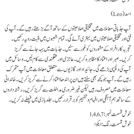
اسد(Leo)
آپ جذباتی معاملات میں تخلیقی صلاحیتوں کے ساتھ آگے بڑھتے رہیں گے۔ آپ کی
فنی اور تخلیقی صلاحیتوں میں بہتری آئے گی۔ تمام شعبوں میں مثبت رویہ رکھیں۔
تجربہ کار افراد کے مشوروں کو غور سے سنیں۔ جذبات میں بہہ جانے سے گریز
کریں۔ صبر اور اعتماد کا مظاہرہ کریں۔ عاجزی اور عقلمندی سے کام لیں۔ وسائل میں
آپ کی دلچسپی بڑھے گی۔ جائیداد اور گاڑیوں سے متعلق معاملات میں آپ متحرک
رہیں گے۔ آپ جو کچھ بھی سنتے ہیں ان پر اندھا اعتماد کرنے سے گریز کریں۔ خاندانی
معاملات میں مصروف رہیں لیکن غیر ضروری مداخلت سے گریز کریں۔ رشتہ داروں
کے ساتھ ہم آہنگی اور افہام و تفہیم کو برقرار رکھیں۔ جلد بازی میں فیصلے نہ کریں۔
خوش قسمت نمبر: 1,4,6,7
خوش قسمت رنگ: ایکوا