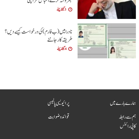
بھروسہ کرے ،عباس عراقچی
3 گھنٹے پہلے
نادرا میں (ب فارم ) کی درخواست کیسے دیں ؟
طریقہ کار جانئے
4 گھنٹے پہلے
ہمارے بارے میں
پرائیویسی پالیسی
ہم سے رابطہ
قوائد و ضوابت
کاپی رائٹس