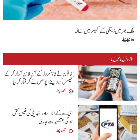
ملک بھر میں ڈینگی کے کیسز میں اضافہ
10 مہینے پہلے
تازہ ترین خبریں
خاتون نے 75 کروڑ کے آن لائن آرڈر کرکے
کینسل کردیئے،پولیس نے گرفتار کرلیا
1 گھنٹہ پہلے
ای سے کے اجراءاور تبدیلی کی فیس کتنی
ہوگی؟تفصیلات جاری
1 گھنٹہ پہلے