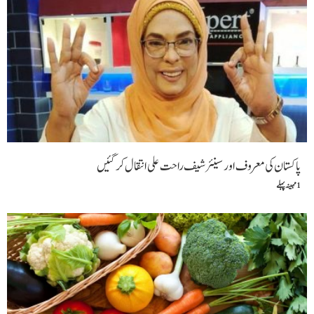
پاکستان کی معروف اور سینئر شیف راحت علی انتقال کر گئیں
1 مہینہ پہلے