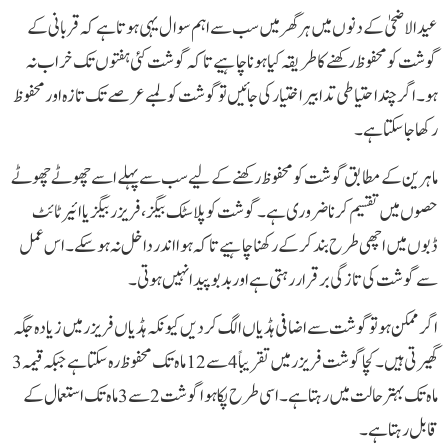
عیدالاضحیٰ کے دنوں میں ہر گھر میں سب سے اہم سوال یہی ہوتا ہے کہ قربانی کے
گوشت کو محفوظ رکھنے کا طریقہ کیا ہونا چاہیے تاکہ گوشت کئی ہفتوں تک خراب نہ
ہو۔ اگر چند احتیاطی تدابیر اختیار کی جائیں تو گوشت کو لمبے عرصے تک تازہ اور محفوظ
رکھا جا سکتا ہے۔
ماہرین کے مطابق گوشت کو محفوظ رکھنے کے لیے سب سے پہلے اسے چھوٹے چھوٹے
حصوں میں تقسیم کرنا ضروری ہے۔ گوشت کو پلاسٹک بیگز، فریزر بیگز یا ائیر ٹائٹ
ڈبوں میں اچھی طرح بند کرکے رکھنا چاہیے تاکہ ہوا اندر داخل نہ ہو سکے۔ اس عمل
سے گوشت کی تازگی برقرار رہتی ہے اور بدبو پیدا نہیں ہوتی۔
اگر ممکن ہو تو گوشت سے اضافی ہڈیاں الگ کر دیں کیونکہ ہڈیاں فریزر میں زیادہ جگہ
گھیرتی ہیں۔ کچا گوشت فریزر میں تقریباً 4 سے 12 ماہ تک محفوظ رہ سکتا ہے جبکہ قیمہ 3
ماہ تک بہتر حالت میں رہتا ہے۔ اسی طرح پکا ہوا گوشت 2 سے 3 ماہ تک استعمال کے
قابل رہتا ہے۔