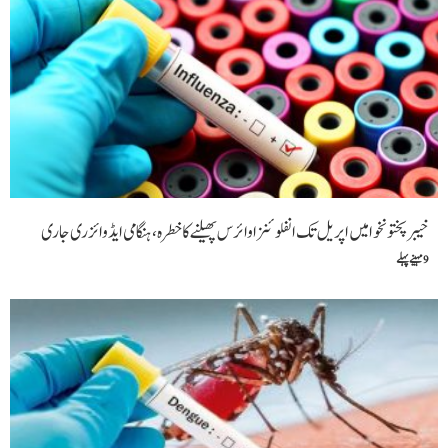
خیبرپختونخوا میں اپریل تک انفلوئنزا وائرس پھیلنےکا خطرہ، ہنگامی ایڈوائزری جاری
9 مہینے پہلے