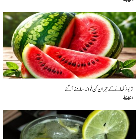
تربوز کھانے کے حیران کن فوائد سامنے آگئے
3 مہینے پہلے