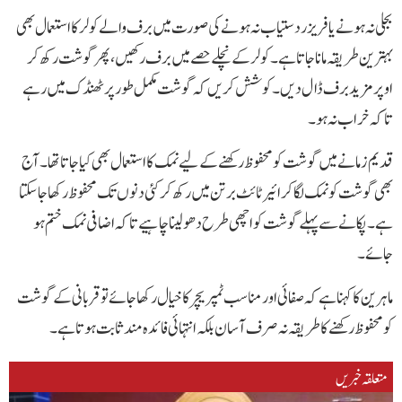
بجلی نہ ہونے یا فریزر دستیاب نہ ہونے کی صورت میں برف والے کولر کا استعمال بھی
بہترین طریقہ مانا جاتا ہے۔ کولر کے نچلے حصے میں برف رکھیں، پھر گوشت رکھ کر
اوپر مزید برف ڈال دیں۔ کوشش کریں کہ گوشت مکمل طور پر ٹھنڈک میں رہے
تاکہ خراب نہ ہو۔
قدیم زمانے میں گوشت کو محفوظ رکھنے کے لیے نمک کا استعمال بھی کیا جاتا تھا۔ آج
بھی گوشت کو نمک لگا کر ائیر ٹائٹ برتن میں رکھ کر کئی دنوں تک محفوظ رکھا جا سکتا
ہے۔ پکانے سے پہلے گوشت کو اچھی طرح دھو لینا چاہیے تاکہ اضافی نمک ختم ہو
جائے۔
ماہرین کا کہنا ہے کہ صفائی اور مناسب ٹمپریچر کا خیال رکھا جائے تو قربانی کے گوشت
کو محفوظ رکھنے کا طریقہ نہ صرف آسان بلکہ انتہائی فائدہ مند ثابت ہوتا ہے۔
متعلقہ خبریں