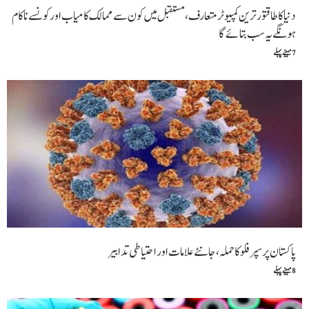
دنیا کا طاقتور ترین کمپیوٹر متعارف،مستقبل میں کون سے ممالک کامیاب اور کونسے ناکام
ہو نگے یہ سب بتا ئے گا
7 مہینے پہلے
پاکستان پر سپر فلو کا حملہ،جا نئے علامات اور احتیاطی تدابیر
8 مہینے پہلے