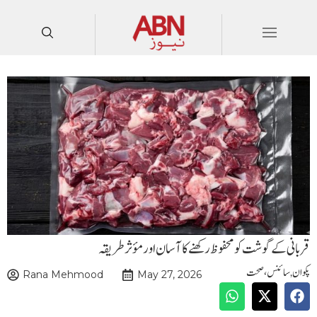
قربانی کے گوشت کو محفوظ رکھنے کا آسان اور مؤثر طریقہ
پکوان
,
سائنس ،صحت
Rana Mehmood
May 27, 2026