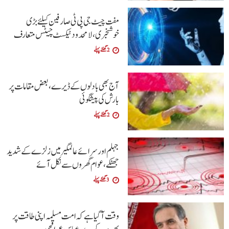
مفت چیٹ جی پی ٹی صارفین کیلئے بڑی
خوشخبری، لامحدود ٹیکسٹ چیٹس متعارف
2 گھنٹے پہلے
آج بھی بادلوں کے ڈیرے ، بعض مقامات پر
بارش کی پیشگوئی
2 گھنٹے پہلے
جہلم اور سرائے عالمگیر میں زلزے کے شدید
جھٹکے ،عوام گھروں سے نکل آئے
3 گھنٹے پہلے
وقت آگیا ہے کہ امت مسلمہ اپنی طاقت پر