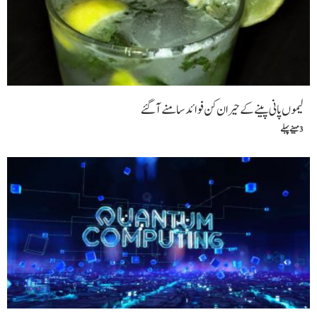
لیموں پانی پینے کے حیران کن فوائد سامنے آگئے
3 مہینے پہلے