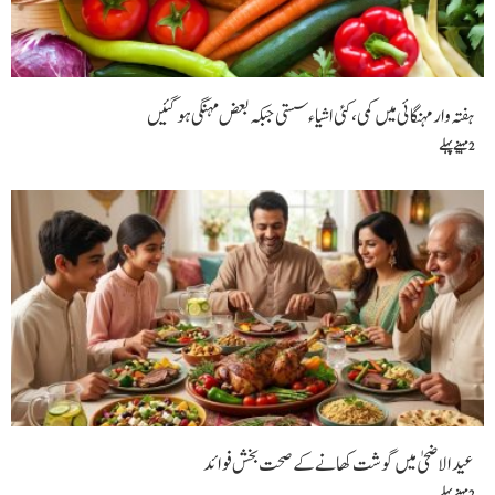
ہفتہ وار مہنگائی میں کمی، کئی اشیاء سستی جبکہ بعض مہنگی ہوگئیں
2 مہینے پہلے
عیدالاضحیٰ میں گوشت کھانے کے صحت بخش فوائد
2 مہینے پہلے