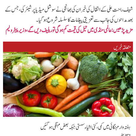
شیف راحت علی کے انتقال کی خبر ان کی بھانجی نے سوشل میڈیا پر شیئر کی، جس کے
بعد مداحوں کی جانب سے تعزیتی پیغامات کا سلسلہ شروع ہو گیا۔
مزید پڑھیں: عالمی منڈی میں تیل کی قیمت کم ہوگی تو ریلیف دیں گے،وزیر پیٹرولیم
متعلقہ خبریں
ہفتہ وار مہنگائی میں کمی، کئی اشیاء سستی جبکہ بعض مہنگی ہوگئیں
2 مہینے پہلے