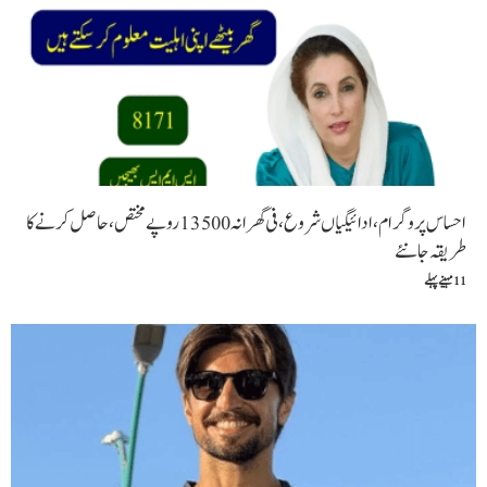
احساس پروگرام، ادائیگیاں شروع،فی گھرانہ 13500روپےمختص،حاصل کرنے کا
طریقہ جا نئے
11 مہینے پہلے