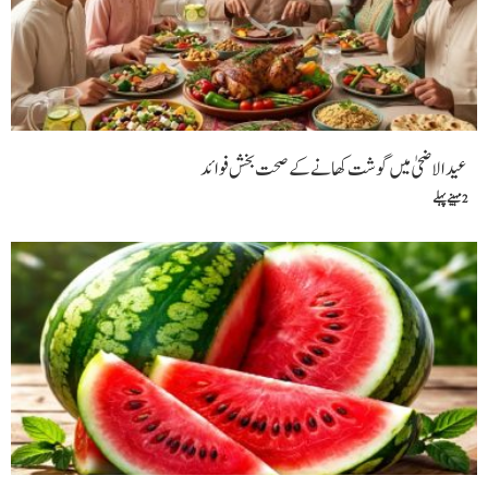
عیدالاضحیٰ میں گوشت کھانے کے صحت بخش فوائد
2 مہینے پہلے