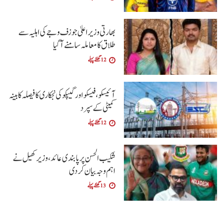
بھارتی وزیراعلیٰ جوزف وجے کی اہلیہ سے
طلاق کا معاملہ سامنے آگیا
12 گھنٹے پہلے
آئیسکو، فیسکو اور گیپکو کی نجکاری کا فیصلہ کابینہ
کمیٹی کے سپرد
12 گھنٹے پہلے
شکیب الحسن پر پابندی عائد، وزیر کھیل نے
اہم وجہ بیان کر دی
13 گھنٹے پہلے