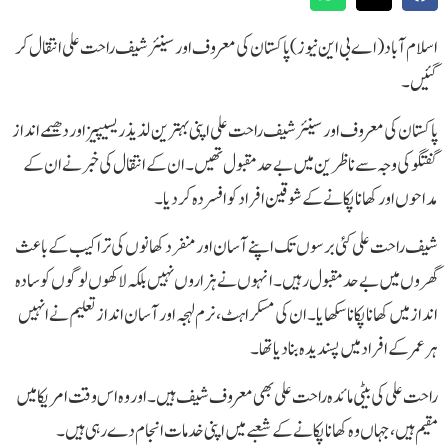
اسلام آباد(اے بی این نیوز) پاکستان کی معروف اور سینئر شیف راحت علی انتقال کر
گئیں۔
پاکستان کی معروف اور سینئر شیف راحت علی اپنی بہترین لذیذ ریسیپیز اور دھیمے انداز
گفتگو کی وجہ سے ناظرین میں بےحد مقبول تھیں۔ ان کے انتقال کی خبر نے ان کے
مداحوں اور کھانا پکانے کے شوقین افراد کو افسردہ کر دیا۔
شیف راحت علی کئی برسوں تک اپنے آسان اور منفرد کھانوں کی تراکیب کے باعث
گھروں میں بے حد مقبول رہیں۔ انہوں نے ہزاروں نہیں بلکہ لاکھوں لوگوں کو سادہ
انداز میں کھانا پکانا سکھایا۔ ان کی مسکراہٹ، نرم لہجہ اور آسان انداز تعلیم نے انہیں
ہر عمر کے افراد میں پسندیدہ بنا دیا تھا۔
راحت علی کی بیٹی مائدہ راحت علی بھی معروف شیف ہیں۔ اور وہ اس وقت امریکا میں
مقیم ہیں، جہاں وہ کھانا پکانے کے شعبے میں اپنی خدمات انجام دے رہی ہیں۔