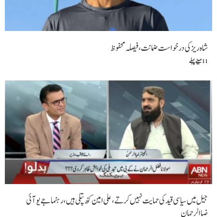
شاہ ریز کی درخواست ضمانت ، فیصلہ محفوظ
11 مہینے پہلے
جیل میں سیاسی قید کی حمایت نہیں کرتے،علی امین کٹھ پتلی ہیں،رہنما جے یوآئی
ضیاالرحمان