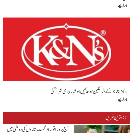
1 سال پہلے
K&N’s کے شائقین ہو جائیں ہو شیار،بری خبر آگئی
1 سال پہلے
تازہ ترین خبریں
آج بروز اتوار9 اگست ستاروں کی روشنی میں