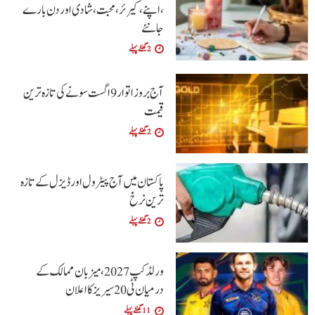
،اپنے،کیرئر،محبت ،شادی اور دن بارے
جانئے
2 گھنٹے پہلے
آج بروز اتوار 9 اگست سونے کی تازہ ترین
قیمت
2 گھنٹے پہلے
پاکستان میں آج پیٹرول اور ڈیزل کے تازہ
ترین نرخ
2 گھنٹے پہلے
ورلڈ کپ 2027، میزبان ممالک کے
درمیان ٹی20 سیریز کا اعلان
11 گھنٹے پہلے