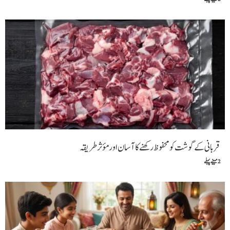
قربانی کے گوشت کو محفوظ رکھنے کا آسان اور مؤثر طریقہ
2 مہینے پہلے