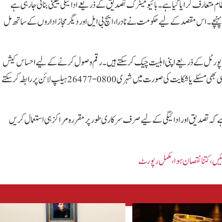
متعارف کرایا گیا ہے۔ بائیو میٹرک تصدیق کے ذریعے ادائیگی یقینی بنائی جا رہی ہے
ہنچے۔ اس مقصد کے لیے حکومت نے نادرا، ایچ بی ایل اور دیگر مجاز اداروں کے ساتھ مل
ایم ایس بھیج کر یا آفیشل پورٹل کے ذریعے اپنی اہلیت چیک کر سکتے ہیں۔ رقم وصول کرنے کے لیے احساس کیش
سینٹرز، ایچ بی ایل اے ٹی ایمز اور مجاز کیش شاپس قائم کی گئی ہیں۔ کسی بھی مسئلے یا شکایت کی صورت میں شہری 0800-26477 ہیلپ لائن پر رابطہ کر سکتے
 گئی ہے کہ تصدیق اور ادائیگی کے لیے صرف سرکاری طور پر مقررہ مراکز ہی استعمال کریں
گئیں،کتنا نقصان ہوا،مکمل رپورٹ