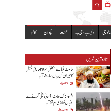
ملک بھرمیں چہلم امام حسینؓ وشہداء کربلا عقیدت واحترم سے من
نالوجی
دلچسپ و عجیب
صحت
پکوان
کالمز
تازہ ترین خبریں
فاسٹ فوڈ سے متعلق مولانا طارق جمیل
کا حیران کن بیان سامنے آگیا
2 منٹ پہلے
افسوسناک حادثہ، آسمانی بجلی گرنے سے
فٹبال کھلاڑی دم توڑ گیا
20 منٹ پہلے