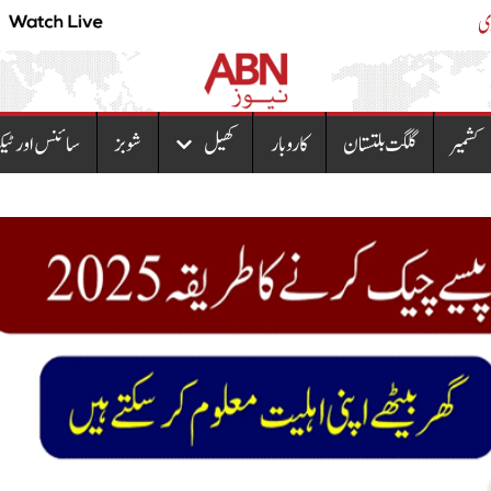
پیٹرولیم مصنوعات کی نئی قیمتوں کا نوٹیفکیشن جاری
کشمیر
گلگت بلتستان
کاروبار
کھیل
شوبز
سائنس اور ٹیک