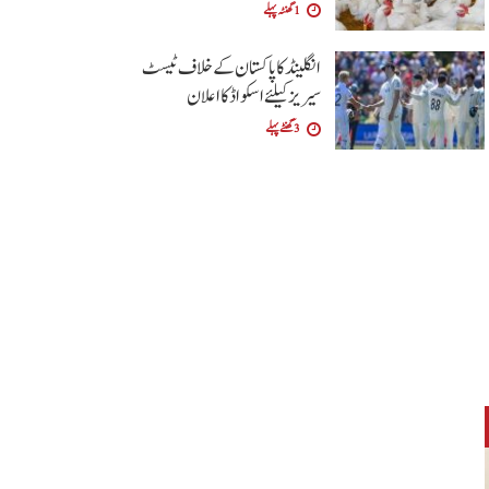
1 گھنٹہ پہلے
انگلینڈ کا پاکستان کے خلاف ٹیسٹ
سیریز کیلئے اسکواڈ کا اعلان
3 گھنٹے پہلے