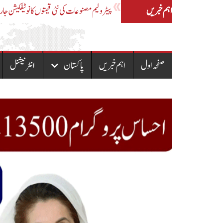
اہم خبریں
 سے مبینہ زیادتی،ایس ایچ او سمیت تھانے کا پورا عملہ معطل
صفحہ اول
اہم خبریں
پاکستان
انٹرنیشنل