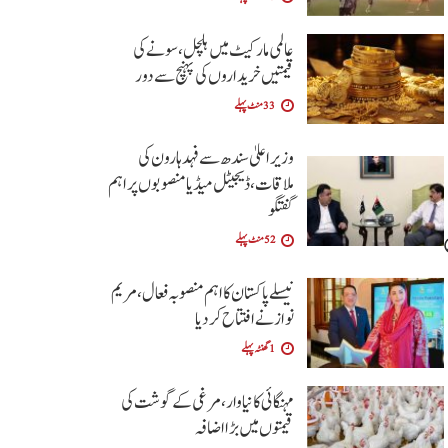
عالمی مارکیٹ میں ہلچل، سونے کی
قیمتیں خریداروں کی پہنچ سے دور
33 منٹ پہلے
وزیراعلیٰ سندھ سے فہد ہارون کی
ملاقات، ڈیجیٹل میڈیا منصوبوں پر اہم
گفتگو
52 منٹ پہلے
نیسلے پاکستان کا اہم منصوبہ فعال، مریم
نواز نے افتتاح کر دیا
1 گھنٹہ پہلے
مہنگائی کا نیا وار، مرغی کے گوشت کی
قیمتوں میں بڑا اضافہ