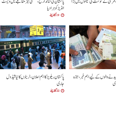
وار، مرغی کے گوشت کی قیمتوں میں بڑا
پاکستان کی شاندار فتح،سنسنی خیز مقابلے میں ویسٹ
انڈیز کو ہرا دیا
19 گھنٹے پہلے
یدنے والوں کے لیے اہم خبر، تازہ
پاکستان ریلویز کا اہم اعلان، ٹرینوں کا نیا شیڈول
ری
جاری
22 گھنٹے پہلے