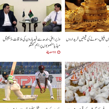
یں ہلچل، سونے کی قیمتیں خریداروں
وزیراعلیٰ سندھ سے فہد ہارون کی ملاقات، ڈیجیٹل
میڈیا منصوبوں پر اہم گفتگو
52 منٹ پہلے