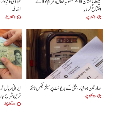
نیسلے پاکستان کا اہم منصوبہ فعال، مریم نواز نے
مہنگائی کا نیا 
افتتاح کر دیا
اضافہ
1 گھنٹہ پہلے
1 گھنٹہ پہلے
صارفین ہوشیار، بجلی کے ہر یونٹ پر سیلز ٹیکس نافذ
ایرانی ریال خر
ترین شرح جا
20 گھنٹے پہلے
20 گھنٹے پہلے