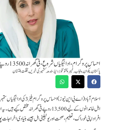
احساس پروگرام، ادائیگیاں شروع،فی گھرانہ 13500روپےمختص،حاصل کرنے کا طریقہ جا نئے
پاکستان
,
پکوان
,
پنجاب
,
خیبرپختونخوا
,
دنیا
,
سندھ
,
کشمیر کی خبریں
,
گلگت بلتستان
اہل خاندانوں کے لیے 13,500 روپے فی گھرانہ
افراد اپنی خوراک، تعلیم، صحت اور یوٹیلیٹی بل جیسے بنیادی اخراجا