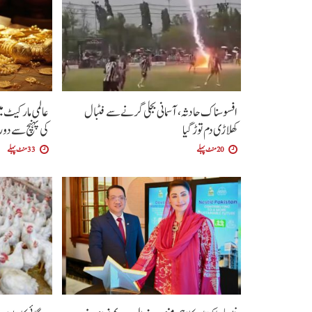
افسوسناک حادثہ، آسمانی بجلی گرنے سے فٹبال
عالمی مارکیٹ م
کھلاڑی دم توڑ گیا
کی پہنچ سے دور
20 منٹ پہلے
33 منٹ پہلے