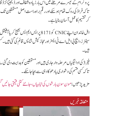
پروگرام کے تیسرے مرحلے میں اس بار زیادہ شفاف اور ڈیجیٹائزڈ نظام 
تاکہ فراڈ کی روک تھام ہو سکے اور رقم براہ راست اصل مستحقین تک پ
کر تقسیم کا عمل آسان بنایا ہے۔
اہل خاندان اپنے CNIC کو 8171 پر ایس 
ہیں۔
فیز 3 کی ادائیگیاں مرحلہ وار جاری ہیں اور مستحقین کو ہدایت دی
تاکہ کسی قسم کی دشواری یا دھوکا دہی سے بچا جا سکے۔
مزید پڑھیں :
مون سون بارشوں کی تباہیاں،جا نئے کتنی قیمتی جا نیں 
متعلقہ خبریں