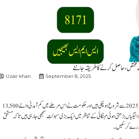
Uzair khan
September 8, 2025
اسلام آباد (اے بی این نیوز) احساس پروگرام فیز 3 کی ادائیگیاں ستمبر 2025 سے شروع ہو چکی ہیں اور حکومت نے اس مرحلے میں کم آمدنی والے 13,500
 مختص کیے ہیں۔ یہ ادائیگیاں بڑھتی ہوئی مہنگائی کے تناظر میں ایک بڑی سہولت سمجھی جا رہی ہیں تاکہ مستحق
ت پورے کر سکیں۔