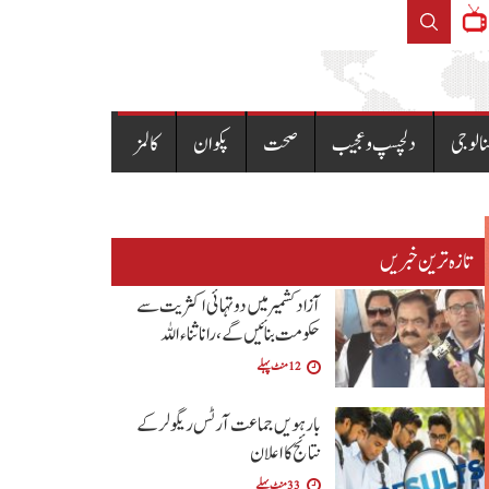
خاتون نے 75 کروڑ کے آن لائن آرڈر کرکے کینسل کردیئے،پولیس نے گرفتار کرلیا
نالوجی
دلچسپ و عجیب
صحت
پکوان
کالمز
تازہ ترین خبریں
آزاد کشمیر میں دو تہائی اکثریت سے
حکومت بنائیں گے ،رانا ثناء اللہ
12 منٹ پہلے
بارہویں جماعت آرٹس ریگولر کے
نتائج کا اعلان
33 منٹ پہلے