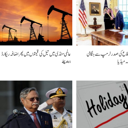
اع کی صدر ٹرمپ سے ہنگامی
عالمی منڈی میں تیل کی قیمتوں میں پھر اضافہ ریکارڈ
 میڈیا
1 ہفتہ پہلے