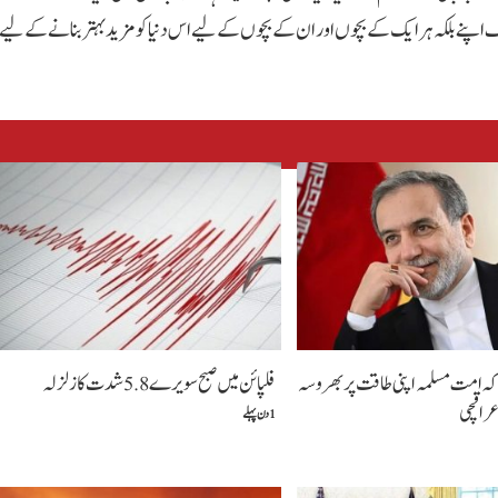
اپنے بلکہ ہر ایک کے بچوں اور ان کے بچوں کے لیے اس دنیا کو مزید بہتر بنانے کے لیے
کہ امت مسلمہ اپنی طاقت پر بھروسہ
فلپائن میں صبح سویرے 5.8شدت کا زلزلہ
راقچی
1 دن پہلے