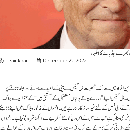
وں بھرے جذبات کا اظہار
Uzair khan
December 22, 2022
ن افراد میں سے ایک شخصیت بل گیٹس نے بیٹی کے امید سے ہونے اور جلد نانا بننے پر
ے ہیں۔بل گیٹس اپنے ’’ہمارے پوتے پوتیاں مستقبل کے مستحق ہیں‘‘کے عنوان سے بلاگ
نے والی نسل کے لئے غیر سازگار بنا رہے ہیں۔انہوں نے مذکورہ بلاگ میں اپنے نانا بننے
خبری سنائی ہے تب سے میں نے اس دنیا کو نئے نظریے سے دیکھنا شروع کیا ہے۔انہوں
گا، مجھے جذباتی کرکے کام کے لیے ایک نئی جہت دیتا ہے اور جب میں اس دنیا کے حوالے سے