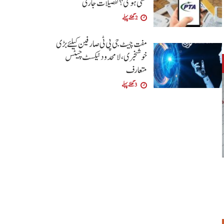
کتنی ہوگی؟تفصیلات جاری
2 گھنٹے پہلے
مفت چیٹ جی پی ٹی صارفین کیلئے بڑی
خوشخبری، لامحدود ٹیکسٹ چیٹس
متعارف
3 گھنٹے پہلے