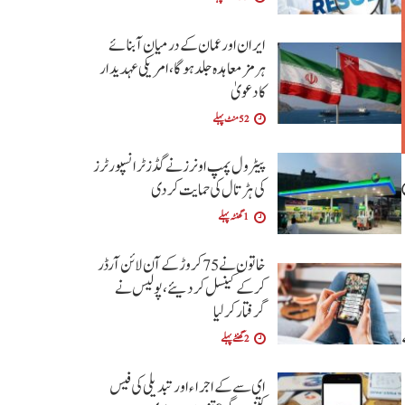
ایران اور عمان کے درمیان آبنائے
ہرمز معاہدہ جلد ہوگا،امریکی عہدیدار
کا دعویٰ
52 منٹ پہلے
پیٹرول پمپ اونرز نے گڈز ٹرانسپورٹرز
کی ہڑتال کی حمایت کردی
1 گھنٹہ پہلے
خاتون نے 75 کروڑ کے آن لائن آرڈر
کرکے کینسل کردیئے،پولیس نے
گرفتار کرلیا
2 گھنٹے پہلے
ای سے کے اجراءاور تبدیلی کی فیس