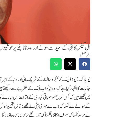
بل گیٹس کا بیٹی کے امید سے ہونے اور جلد نانا بننے پر خوشی
انٹرنیشنل
نیویارک(نیوزڈیسک)مائیکرو سافٹ کے شریک بانی اور دنیا کے امیر تری
جذبات کا اظہار کیا ہے کہ وہ دنیا کو اب ایک نئے نظریے سے دیکھت
میں لکھتے ہیں کہ کس طرح موسمیاتی تبدیلی کے اثرات اس سیارے کو آ
کے حوالے سے لکھا کہ جب سے میری بیٹی نے مجھے ناقابل یقین خوش 
نے مزید لکھا کہ صرف اتنا ہی لکھنا کہ میں اگلے برس نانا بن جاؤں 