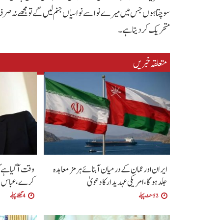
سوچتا ہوں جس میں میرے نواسے نواسیاں جنم لیں گے تو مجھے نہ صرف 
متحریک کردیتا ہے۔
متعلقہ خبریں
ایران اور عمان کے درمیان آبنائے ہرمز معاہدہ
وقت آگیا ہے 
جلد ہوگا،امریکی عہدیدار کا دعویٰ
کرے ،عباس ع
52 منٹ پہلے
4 گھنٹے پہلے