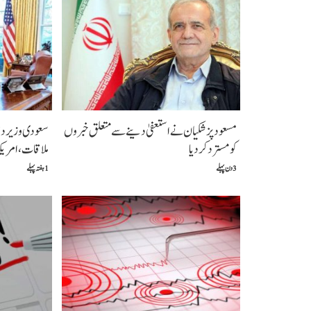
مسعود پزشکیان نے استعفیٰ دینے سے متعلق خبروں
سعودی وزیر دف
کو مسترد کردیا
ملاقات،امریکہ
3 دن پہلے
1 ہفتہ پہلے