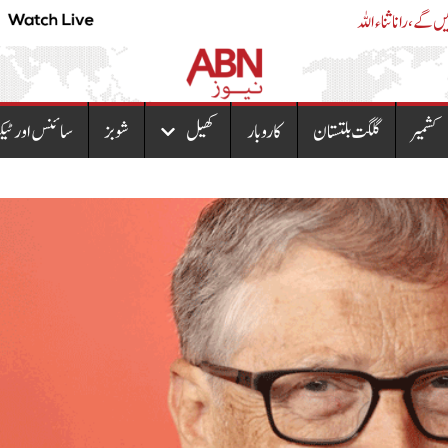
آزاد کشمیر میں دو تہائی اکثریت سے حکومت بنائیں گے ،رانا ثناء اللہ
کشمیر
گلگت بلتستان
کاروبار
کھیل
شوبز
سائنس اور ٹیک