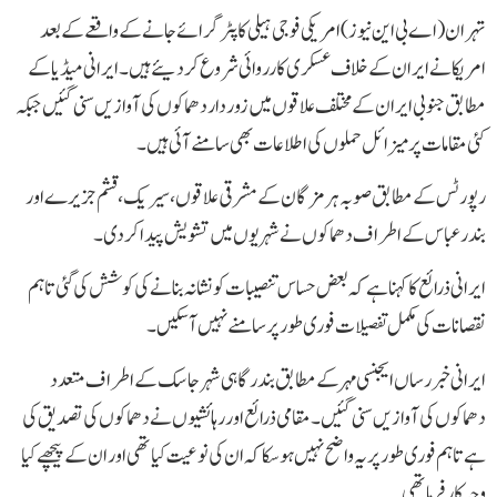
تہران (اے بی این نیوز)امریکی فوجی ہیلی کاپٹر گرائے جانے کے واقعے کے بعد
امریکا نے ایران کے خلاف عسکری کارروائی شروع کر دیئے ہیں۔ ایرانی میڈیا کے
مطابق جنوبی ایران کے مختلف علاقوں میں زور دار دھماکوں کی آوازیں سنی گئیں جبکہ
کئی مقامات پر میزائل حملوں کی اطلاعات بھی سامنے آئی ہیں۔
رپورٹس کے مطابق صوبہ ہرمزگان کے مشرقی علاقوں، سیریک، قشم جزیرے اور
بندرعباس کے اطراف دھماکوں نے شہریوں میں تشویش پیدا کر دی۔
ایرانی ذرائع کا کہنا ہے کہ بعض حساس تنصیبات کو نشانہ بنانے کی کوشش کی گئی تاہم
نقصانات کی مکمل تفصیلات فوری طور پر سامنے نہیں آ سکیں۔
ایرانی خبر رساں ایجنسی مہر کے مطابق بندرگاہی شہر جاسک کے اطراف متعدد
دھماکوں کی آوازیں سنی گئیں۔ مقامی ذرائع اور رہائشیوں نے دھماکوں کی تصدیق کی
ہے تاہم فوری طور پر یہ واضح نہیں ہو سکا کہ ان کی نوعیت کیا تھی اور ان کے پیچھے کیا
وجہ کارفرما تھی۔