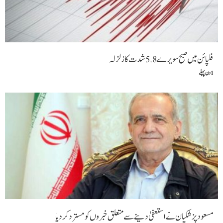
فلپائن میں صبح سویرے 5.8شدت کا زلزلہ
1 دن پہلے
مسعود پزشکیان نے استعفیٰ دینے سے متعلق خبروں کو مسترد کردیا