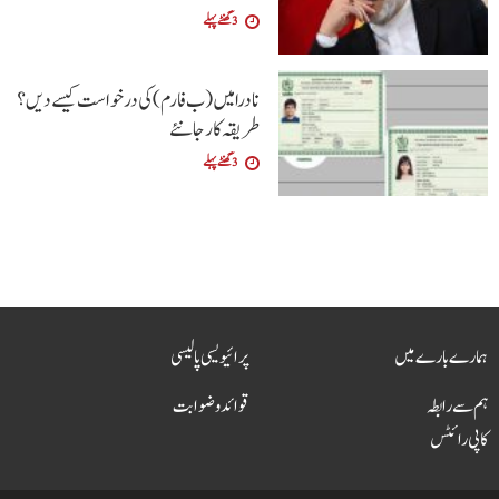
3 گھنٹے پہلے
نادرا میں (ب فارم ) کی درخواست کیسے دیں ؟
طریقہ کار جانئے
3 گھنٹے پہلے
ہمارے بارے میں
پرائیویسی پالیسی
ہم سے رابطہ
قوائد و ضوابت
کاپی رائٹس