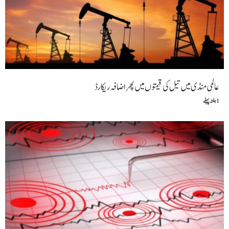
عالمی منڈی میں تیل کی قیمتوں میں پھر اضافہ ریکارڈ
1 ہفتہ پہلے