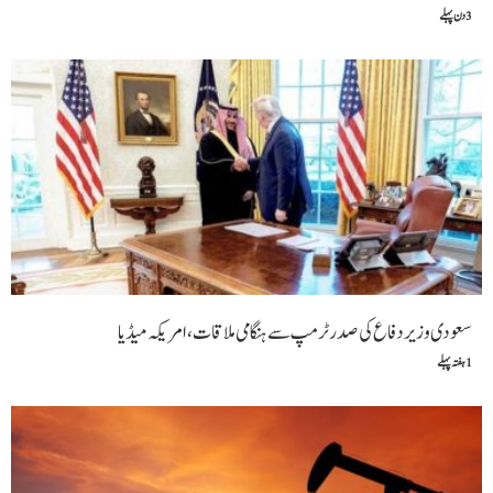
3 دن پہلے
سعودی وزیر دفاع کی صدر ٹرمپ سے ہنگامی ملاقات،امریکہ میڈیا
1 ہفتہ پہلے