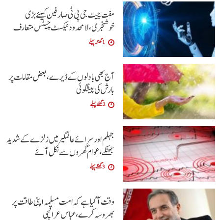
مفت چیٹ جی پی ٹی صارفین کیلئے بڑی
خوشخبری، لامحدود ٹیکسٹ چیٹس متعارف
1 گھنٹہ پہلے
آج بھی بادلوں کے ڈیرے ، بعض مقامات پر
بارش کی پیشگوئی
2 گھنٹے پہلے
جہلم اور سرائے عالمگیر میں زلزے کے شدید
جھٹکے ،عوام گھروں سے نکل آئے
3 گھنٹے پہلے
وقت آگیا ہے کہ امت مسلمہ اپنی طاقت پر
بھروسہ کرے ،عباس عراقچی