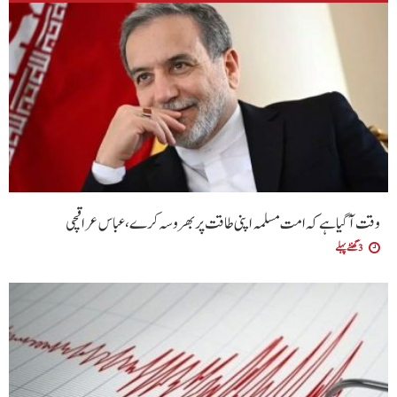
وقت آگیا ہے کہ امت مسلمہ اپنی طاقت پر بھروسہ کرے ،عباس عراقچی
3 گھنٹے پہلے