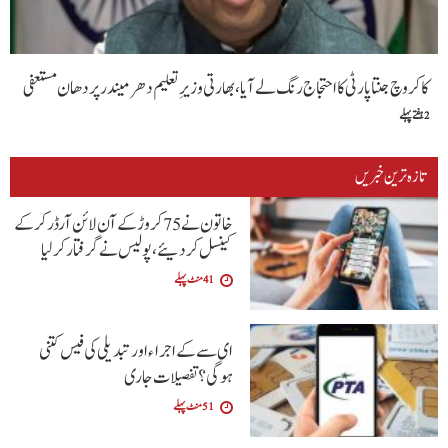
کاکروچ جنتا پارٹی کا احتجاج رنگ لے آیا، بھارتی وزیرِ تعلیم دھرمیندر پردھان مستعفی
2 ہفتے پہلے
تازہ ترین خبریں
خاتون نے 75 کروڑ کے آن لائن آرڈر کرکے
کینسل کردیئے،پولیس نے گرفتار کرلیا
41 منٹ پہلے
ای سے کے اجراءاور تبدیلی کی فیس کتنی
ہوگی؟تفصیلات جاری
51 منٹ پہلے