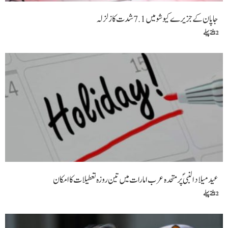
جاپان کے جزیرے کیوشو میں 7.1 شدت کا زلزلہ
2 ہفتے پہلے
عید میلاد النبیؐ پر متحدہ عرب امارات میں تین روزہ تعطیلات کا امکان
2 ہفتے پہلے