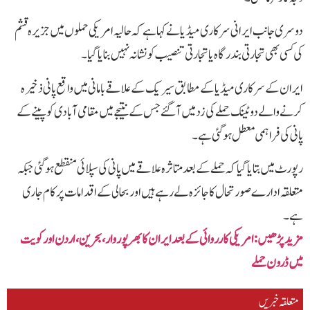
دوسری جانب ایرانی سرکاری میڈیا نے کہا ہے کہ حالیہ امریکی حملوں میں جزیرہ قشم
کی کسی بھی تجارتی بندرگاہ یا تجارتی تنصیب کو نشانہ نہیں بنایا گیا۔
ایران کے سرکاری میڈیا کے مطابق سیریک کے علاقے بامانی میں واقع پانی ذخیرہ
کرنے والے دو ٹینک حملے کی زد میں آ گئے جس کے نتیجے میں مقامی آبادی کو پینے کے
پانی کی فراہمی معطل ہو گئی ہے۔
رپورٹ میں بتایا گیا کہ حملے کے بعد متاثرہ علاقے میں پانی کی سپلائی منقطع ہو گئی جبکہ
متعلقہ ادارے صورتحال کا جائزہ لے رہے ہیں اور بحالی کے اقدامات پر کام جاری
ہے۔
مزید پڑھیں: امریکی کارروائی کے بعد ایران کا بھرپور وار،بحرین ،اردن اور کویت
میں ڈرون حملے
متعلقہ خبریں