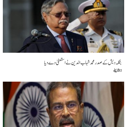
بنگلہ دیش کے صدر محمد شہاب الدین نے استعفیٰ دے دیا
2 ہفتے پہلے