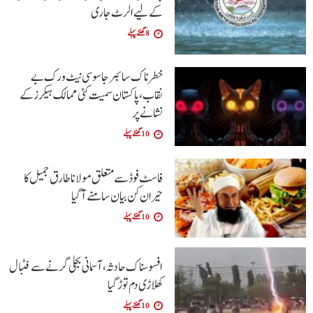
کے لیے الرٹ جاری
8 گھنٹے پہلے
خطرناک سائبر جاسوسی نیٹ ورک بے
نقاب، پاکستان سمیت کئی ممالک ہیکرز کے
نشانے پر
10 گھنٹے پہلے
فاسٹ فوڈ سے متعلق مولانا طارق جمیل کا
حیران کن بیان سامنے آگیا
10 گھنٹے پہلے
افسوسناک حادثہ، آسمانی بجلی گرنے سے فٹبال
کھلاڑی دم توڑ گیا
10 گھنٹے پہلے