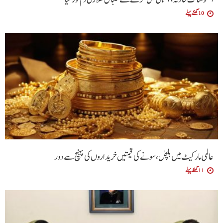
10 گھنٹے پہلے
عالمی مارکیٹ میں ہلچل، سونے کی قیمتیں خریداروں کی پہنچ سے دور
11 گھنٹے پہلے