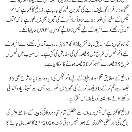
تنخواہ دار افراد کو ریلیف دینے کی تجویز پر غور کیا جا رہا ہے۔ذرائع کا کہنا ہے کہ انکم
ٹیکس کے سلیبز کی تعداد 6 سے بڑھا کر 8 کرنے کی تجویز بھی زیر غور ہے تاکہ مختلف
آمدنی رکھنے والے افراد کے لیے ٹیکس ڈھانچے کو مزید متوازن بنایا جا سکے۔
مجوزہ تجاویز کے مطابق ماہانہ تقریباً 2 لاکھ 67 ہزار روپے آمدنی رکھنے والے افراد کے
لیے انکم ٹیکس کی شرح میں 5 فیصد کمی کی سفارش کی گئی ہے۔ اس سلیب میں ٹیکس کی
شرح 25 فیصد سے کم ہو کر 20 فیصد ہونے کا امکان ہے۔
ذرائع کے مطابق تنخواہ دار طبقے کے لیے انکم ٹیکس کی زیادہ سے زیادہ شرح بھی 35
فیصد سے کم کر کے 30 فیصد کرنے کی تجویز زیر غور ہے، جس سے نسبتاً زیادہ آمدنی
رکھنے والے ملازمین کو ریلیف مل سکتا ہے۔
ذرائع کا کہنا ہے کہ ٹیکس ریلیف سے متعلق تمام تجاویز وفاقی کابینہ کے سامنے پیش کی
جائیں گی اور حتمی منظوری کے بعد انہیں وفاقی بجٹ 2026-27 کا حصہ بنایا جائے گا ۔