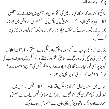
پر غور کیا جائے گا۔
ذرائع کا کہنا ہے کہ سرکاری ملازمین کی تنخواہوں اور پنشن میں اضافے سے متعلق
مختلف تجاویز بھی کابینہ کے سامنے پیش کی جائیں گی۔ تنخواہوں اور پنشن میں 5، 7،
10 اور 15 فیصد اضافے کی مختلف تجاویز زیر غور ہیں، جبکہ حتمی فیصلہ وفاقی کابینہ
کرے گی۔
وزارت خزانہ کی جانب سے تنخواہوں، پنشن اور ٹیکس سے متعلق سفارشات اجلاس
میں پیش کی جائیں گی۔ ذرائع کے مطابق تنخواہ دار طبقے کو انکم ٹیکس میں ریلیف دینے کی
تجویز پر بھی غور کیا جائے گا، جبکہ زیادہ سے زیادہ انکم ٹیکس کی شرح 35 فیصد سے کم
کرکے 30 فیصد کرنے کی تجویز بھی زیر غور ہے۔
اجلاس میں نئے مالی سال کے مجوزہ ٹیکس اقدامات اور مختلف ٹیکس شرحوں میں
تبدیلیوں کی منظوری بھی متوقع ہے۔ ذرائع کے مطابق ٹیکس ریلیف سے متعلق
اقدامات اور دیگر مالی تجاویز کی وفاقی کابینہ سے منظوری لی جائے گی۔