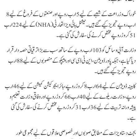
خوراک و زراعت کے شعبے کے لیے 5 ارب روپے اور صنعتوں کے فروغ کے لیے 8
ارب روپے تجویز کیے گئے ہیں۔ نیشنل ہائی ویز اتھارٹی (NHA) کے لیے 224 ارب
51 کروڑ روپے مختص کرنے کی سفارش کی گئی ہے۔
وزارت آبی وسائل کو 103 ارب روپے کے ساتھ سب سے بڑا ترقیاتی حصہ دار قرار
دیا گیا ہے، جبکہ پاور ڈویژن، این ٹی ڈی سی اور پیپکو کے منصوبوں کے لیے 88 ارب
روپے تجویز کیے گئے ہیں۔
کابینہ ڈویژن کے لیے 64 ارب 8 کروڑ روپے، ہائر ایجوکیشن کمیشن کے لیے 46 ارب
روپے، وزارت ریلوے کے لیے 40 ارب 66 کروڑ روپے اور وفاقی وزارت تعلیم و
پیشہ ورانہ تربیت کے لیے 36 ارب 31 کروڑ روپے مختص کرنے کی سفارش کی گئی
ہے۔
بجٹ دستاویزات کے مطابق صوبوں اور خصوصی علاقوں کے لیے مجموعی طور