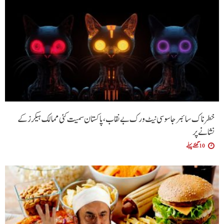
خطرناک سائبر جاسوسی نیٹ ورک بے نقاب، پاکستان سمیت کئی ممالک ہیکرز کے
نشانے پر
10 گھنٹے پہلے