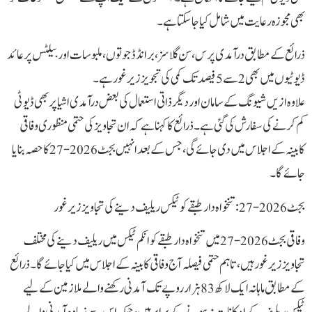
بھی مجوزہ رعایت میں شامل کیا جا سکتا ہے۔
ذرائع کے مطابق درآمدی پرس، سن گلاسز، برانڈڈ جوتوں، ملبوسات اور بیلٹس پر عائد
ڈیوٹیوں میں بھی 2 سے 5 فیصد تک کمی کی تجویز زیر غور ہے۔
علاوہ ازیں شیونگ کے سامان اور دیگر ذاتی استعمال کی بعض درآمدی اشیا پر بھی ڈیوٹی
کم کرنے کی سفارش کی گئی ہے۔ ذرائع کا کہنا ہے کہ ان تجاویز کی حتمی منظوری وفاقی
کابینہ کے اجلاس میں دی جائے گی، جس کے بعد انہیں بجٹ 2026-27 کا حصہ بنایا
جائے گا۔
بجٹ 2026-27: تنخواہ دار طبقے کو ٹیکس ریلیف دینے کی تجاویز زیر غور
وفاقی بجٹ 2026-27 میں تنخواہ دار طبقے کو انکم ٹیکس میں ریلیف دینے کی مختلف
تجاویز زیر غور ہیں، تاہم حتمی فیصلہ آج وفاقی کابینہ کے اجلاس میں کیا جائے گا۔ذرائع
کے مطابق ماہانہ ایک لاکھ 83 ہزار روپے تک آمدنی رکھنے والے ملازمین کے لیے
ٹیکس ریلیف کے امکانات نہ ہونے کے برابر ہیں، جبکہ اس سے زیادہ آمدنی والے