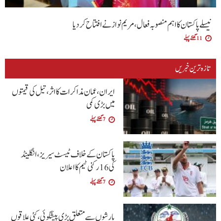
نیسلے پاکستان کا اہم منصوبہ فعال، مریم نواز نے افتتاح کر دیا
11 گھنٹے پہلے
تازہ ترین خبریں
ایران، عمان مذاکرات کا اثر، تیل کی قیمتوں
میں بڑی کمی
7 گھنٹے پہلے
پاکستان کے خلاف ٹیسٹ سیریز، انگلینڈ
کی 16 رکنی ٹیم کا اعلان
7 گھنٹے پہلے
بارشوں سے متعلق بڑی پیشگوئی، کئی علاقوں