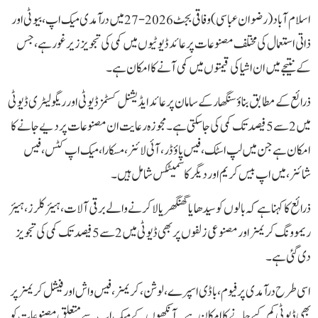
اسلام آباد(رضوان عباسی )وفاقی بجٹ 2026-27 میں درآمدی میک اپ، بیوٹی اور
ذاتی استعمال کی مختلف مصنوعات پر عائد ڈیوٹیوں میں کمی کی تجویز زیر غور ہے، جس
کے نتیجے میں ان اشیا کی قیمتوں میں کمی آنے کا امکان ہے۔
ذرائع کے مطابق بناؤ سنگھار کے سامان پر عائد ایڈیشنل کسٹمز ڈیوٹی اور ریگولیٹری ڈیوٹی
میں 2 سے 5 فیصد تک کمی کی جا سکتی ہے۔ مجوزہ رعایت ان مصنوعات پر دیے جانے کا
امکان ہے جن میں لپ اسٹک، فیس پاؤڈر، آئی لائنر، مسکارا، میک اپ کٹس، فیس
شائنر، میں اپ بیس کریم اور دیگر کاسمیٹکس شامل ہیں۔
ذرائع کا کہنا ہے کہ بالوں کو سیدھا یا گھنگھریالا کرنے والے برقی آلات، ہیئر کلرز، ہیئر
ریموونگ کریمز اور مصنوعی زلفوں پر بھی ڈیوٹی میں 2 سے 5 فیصد تک کمی کی تجویز
دی گئی ہے۔
اسی طرح درآمدی پرفیوم، باڈی اسپرے، لوشن، کریمز، فیس واش اور فیشل کریمز پر
بھی ڈیوٹی کم کیے جانے کا امکان ہے۔ آنکھوں کے میک اپ سے متعلق مصنوعات کو