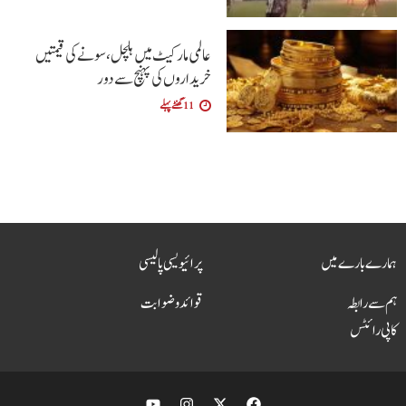
عالمی مارکیٹ میں ہلچل، سونے کی قیمتیں
خریداروں کی پہنچ سے دور
11 گھنٹے پہلے
ہمارے بارے میں
پرائیویسی پالیسی
ہم سے رابطہ
قوائد و ضوابت
کاپی رائٹس