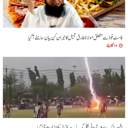
فاسٹ فوڈ سے متعلق مولانا طارق جمیل کا حیران کن بیان سامنے آگیا
10 گھنٹے پہلے
افسوسناک حادثہ، آسمانی بجلی گرنے سے فٹبال کھلاڑی دم توڑ گیا