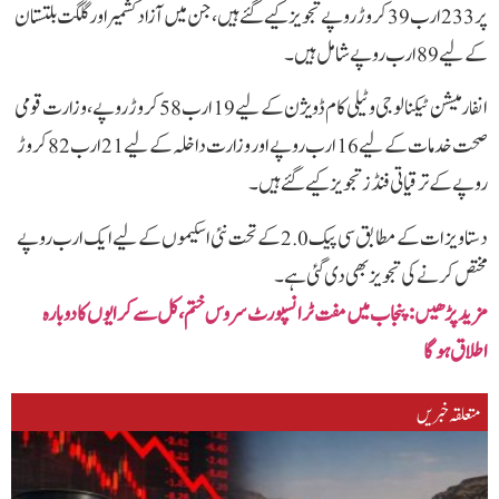
پر 233 ارب 39 کروڑ روپے تجویز کیے گئے ہیں، جن میں آزاد کشمیر اور گلگت بلتستان
کے لیے 89 ارب روپے شامل ہیں۔
انفارمیشن ٹیکنالوجی و ٹیلی کام ڈویژن کے لیے 19 ارب 58 کروڑ روپے، وزارت قومی
صحت خدمات کے لیے 16 ارب روپے اور وزارت داخلہ کے لیے 21 ارب 82 کروڑ
روپے کے ترقیاتی فنڈز تجویز کیے گئے ہیں۔
دستاویزات کے مطابق سی پیک 2.0 کے تحت نئی اسکیموں کے لیے ایک ارب روپے
مختص کرنے کی تجویز بھی دی گئی ہے۔
مزید پڑھیں :پنجاب میں مفت ٹرانسپورٹ سروس ختم ،کل سے کرایوں کا دوبارہ
اطلاق ہوگا
متعلقہ خبریں