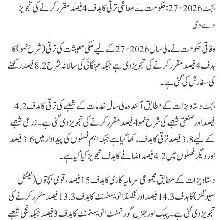
بجٹ 2026-27: حکومت نے معاشی ترقی کا ہدف 4 فیصد مقرر کرنے کی تجویز
دے دی
وفاقی حکومت نے مالی سال 2026-27 کے لیے ملکی معیشت کی ترقی (شرح نمو) کا
ہدف 4 فیصد مقرر کرنے کی تجویز دی ہے جبکہ مہنگائی کی سالانہ شرح 8.2 فیصد رکھنے
کی سفارش کی گئی ہے۔
بجٹ دستاویزات کے مطابق آئندہ مالی سال خدمات کے شعبے کی ترقی کا ہدف 4.2
فیصد اور صنعتی شعبے کی شرح نمو 4 فیصد مقرر کرنے کی تجویز دی گئی ہے۔ زرعی شعبے
کے لیے 3.8 فیصد ترقی کا ہدف رکھا گیا ہے جبکہ اہم فصلوں کی پیداوار میں 3.6 فیصد
اور دیگر فصلوں میں 4.2 فیصد اضافے کا ہدف تجویز کیا گیا ہے۔
دستاویزات کے مطابق مجموعی سرمایہ کاری کا ہدف 15 فیصد، قومی بچتوں (نیشنل
سیونگز) کا ہدف 14.3 فیصد اور فکسڈ انویسٹمنٹ کا ہدف 13.3 فیصد مقرر کرنے کی
تجویز دی گئی ہے۔ پبلک اور جنرل گورنمنٹ انویسٹمنٹ کا ہدف 3 فیصد جبکہ نجی شعبے