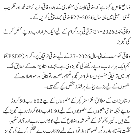
ذرائع کا مزید کہنا ہے کہ وفاقی کابینہ کی منظوری کے بعد وفاقی وزیر خزانہ محمد اورنگزیب
قومی اسمبلی میں مالی سال 2026-27 کا وفاقی بجٹ پیش کریں گے۔
وفاقی بجٹ 2026-27: ترقیاتی پروگرام کے لیے ایک ہزار ارب روپے مختص کرنے
کی تجویز
وفاقی حکومت نے مالی سال 2026-27 کے لیے وفاقی ترقیاتی پروگرام (PSDP) کا
حجم ایک ہزار ارب روپے رکھنے کی تجویز دی ہے۔ بجٹ دستاویزات کے مطابق ملک
بھر میں ترقیاتی منصوبوں، انفراسٹرکچر، تعلیم، صحت، توانائی اور مواصلات کے
شعبوں کے لیے بڑے پیمانے پر فنڈز مختص کیے گئے ہیں۔
دستاویزات کے مطابق انفراسٹرکچر کے منصوبوں کے لیے 602 ارب 50 کروڑ
روپے جبکہ سماجی شعبوں کے منصوبوں کے لیے 180 ارب 60 کروڑ روپے تجویز کیے
گئے ہیں۔ خیبرپختونخوا کے ضم شدہ اضلاع کے لیے 56 ارب روپے اور آزاد کشمیر،
گلگت بلتستان اور دیگر خصوصی علاقوں کے لیے 89 ارب روپے مختص کرنے کی تجویز