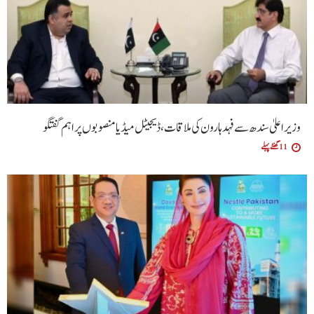
وزیراعلیٰ سندھ سے فہد ہارون کی ملاقات، ڈیجیٹل میڈیا منصوبوں پر اہم گفتگو
11 گھنٹے پہلے