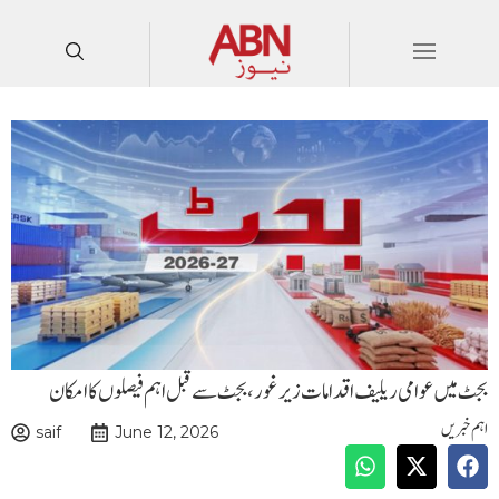
بجٹ میں عوامی ریلیف اقدامات زیر غور،بجٹ سے قبل اہم فیصلوں کا امکان
اہم خبریں
saif
June 12, 2026