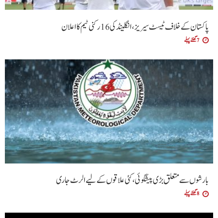
پاکستان کے خلاف ٹیسٹ سیریز، انگلینڈ کی 16 رکنی ٹیم کا اعلان
7 گھنٹے پہلے
بارشوں سے متعلق بڑی پیشگوئی، کئی علاقوں کے لیے الرٹ جاری
8 گھنٹے پہلے