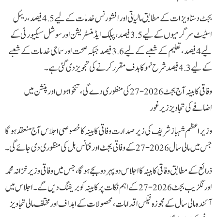
بجٹ دستاویزات کے مطابق مالیاتی اور انشورنس خدمات کے لیے 4.5 فیصد، ریئل
اسٹیٹ سرگرمیوں کے لیے 3.5 فیصد، پبلک ایڈمنسٹریشن اور سوشل سیکیورٹی کے
لیے 4 فیصد، تعلیم کے شعبے کے لیے 3.6 فیصد جبکہ صحت اور سماجی خدمات کے شعبے
کے لیے 4.3 فیصد شرح نمو کا ہدف مقرر کرنے کی تجویز دی گئی ہے۔
وفاقی کابینہ آج بجٹ 2026-27 کی منظوری دے گی، تنخواہوں اور پنشن میں
اضافے کی تجاویز زیر غور
وزیراعظم شہباز شریف کی زیر صدارت وفاقی کابینہ کا خصوصی اجلاس آج منعقد ہوگا
جس میں مالی سال 2026-27 کے وفاقی بجٹ اور فنانس بل کی منظوری دی جائے گی۔
ذرائع کے مطابق وفاقی کابینہ کا اجلاس دوپہر دو بجے ہوگا، جس میں وفاقی وزیر خزانہ محمد
اورنگزیب بجٹ 2026-27 کے اہم نکات پر کابینہ کو بریفنگ دیں گے۔ اجلاس میں
آئندہ مالی سال کے مجوزہ ٹیکس اقدامات، محصولات کے اہداف اور مختلف مالی تجاویز