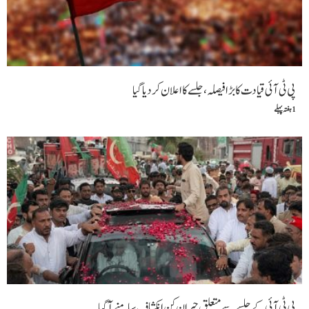
پی ٹی آئی قیادت کا بڑا فیصلہ،جلسے کا اعلان کر دیا گیا
1 ہفتہ پہلے
پی ٹی آئی کے جلسے سےمتعلق حیران کن انکشاف سامنے آگیا