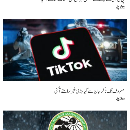
2 ہفتے پہلے
معروف ٹک ٹاکر جان سے گیا،بڑی خبر سامنے آگئی
2 ہفتے پہلے