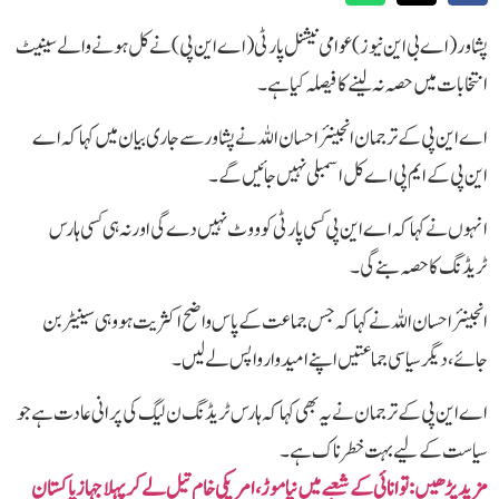
پشاور(اے بی این نیوز) عوامی نیشنل پارٹی (اے این پی) نے کل ہونے والے سینیٹ
انتخابات میں حصہ نہ لینے کا فیصلہ کیا ہے۔
اے این پی کے ترجمان انجینئر احسان اللہ نے پشاور سے جاری بیان میں کہا کہ اے
این پی کے ایم پی اے کل اسمبلی نہیں جائیں گے۔
انہوں نے کہا کہ اے این پی کسی پارٹی کو ووٹ نہیں دے گی اور نہ ہی کسی ہارس
ٹریڈنگ کا حصہ بنے گی۔
انجینئر احسان اللہ نے کہا کہ جس جماعت کے پاس واضح اکثریت ہو وہی سینیٹر بن
جائے، دیگر سیاسی جماعتیں اپنے امیدوار واپس لے لیں۔
اے این پی کے ترجمان نے یہ بھی کہا کہ ہارس ٹریڈنگ ن لیگ کی پرانی عادت ہے جو
سیاست کے لیے بہت خطرناک ہے۔
مزید پڑھیں‌:توانائی کے شعبے میں نیا موڑ، امریکی خام تیل لے کر پہلا جہاز پاکستان