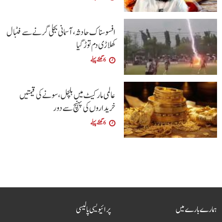
افسوسناک حادثہ، آسمانی بجلی گرنے سے فٹبال
کھلاڑی دم توڑ گیا
6 گھنٹے پہلے
عالمی مارکیٹ میں ہلچل، سونے کی قیمتیں
خریداروں کی پہنچ سے دور
6 گھنٹے پہلے
ہمارے بارے میں
پرائیویسی پالیسی