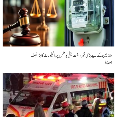
ملازمین کے لیے بڑی خبر،مفت بجلی یونٹس پر ہائیکورٹ کا بڑا فیصلہ
2 دن پہلے