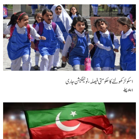
اسکولز کھولنے کا حکومتی فیصلہ، نوٹیفکیشن جاری
1 ہفتہ پہلے