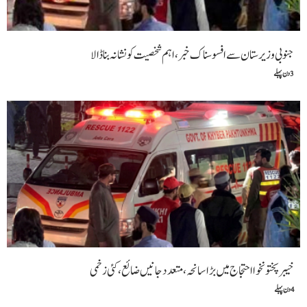
جنوبی وزیرستان سے افسوسناک خبر، اہم شخصیت کو نشانہ بنا ڈالا
3 دن پہلے
خیبرپختونخوا احتجاج میں بڑا سانحہ، متعدد جانیں ضائع، کئی زخمی
4 دن پہلے