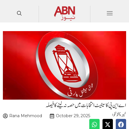
اے این پی کا سینیٹ انتخابات میں حصہ نہ لینے کا فیصلہ
خیبرپختونخوا
Rana Mehmood
October 29, 2025