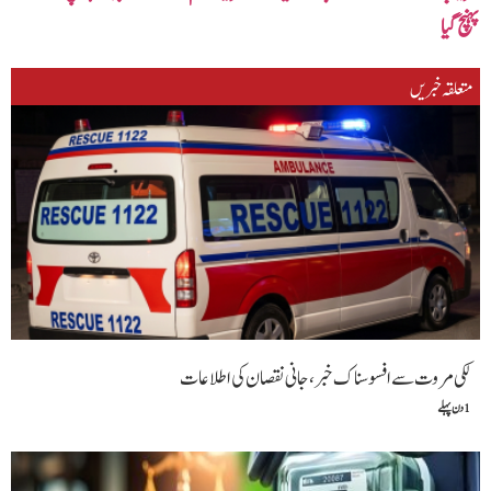
پہنچ گیا
متعلقہ خبریں
لکی مروت سے افسوسناک خبر، جانی نقصان کی اطلاعات
1 دن پہلے