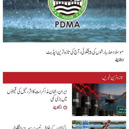
موسلا دھار بارشوں کی پیشگوئی، آج کی تازہ ترین اپڈیٹ
2 ہفتے پہلے
تازہ ترین خبریں
ایران، عمان مذاکرات کا اثر، تیل کی قیمتوں
میں بڑی کمی
2 گھنٹے پہلے
پاکستان کے خلاف ٹیسٹ سیریز، انگلینڈ