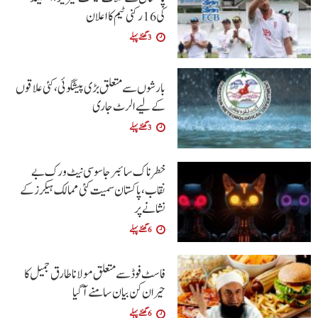
کی 16 رکنی ٹیم کا اعلان
3 گھنٹے پہلے
بارشوں سے متعلق بڑی پیشگوئی، کئی علاقوں
کے لیے الرٹ جاری
3 گھنٹے پہلے
خطرناک سائبر جاسوسی نیٹ ورک بے
نقاب، پاکستان سمیت کئی ممالک ہیکرز کے
نشانے پر
6 گھنٹے پہلے
فاسٹ فوڈ سے متعلق مولانا طارق جمیل کا
حیران کن بیان سامنے آگیا
6 گھنٹے پہلے