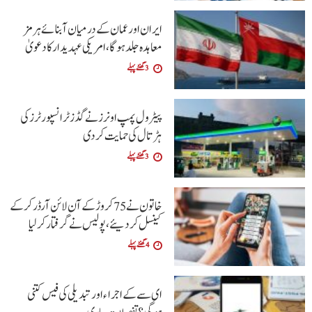
ایران اور عمان کے درمیان آبنائے ہرمز
معاہدہ جلد ہوگا،امریکی عہدیدار کا دعویٰ
3 گھنٹے پہلے
پیٹرول پمپ اونرز نے گڈز ٹرانسپورٹرز کی
ہڑتال کی حمایت کردی
3 گھنٹے پہلے
خاتون نے 75 کروڑ کے آن لائن آرڈر کرکے
کینسل کردیئے،پولیس نے گرفتار کرلیا
4 گھنٹے پہلے
ای سے کے اجراءاور تبدیلی کی فیس کتنی