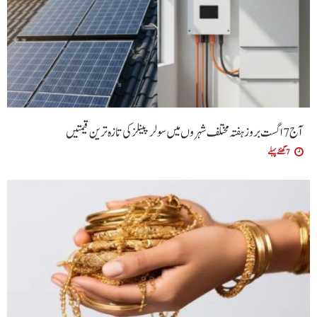
آج 7 اگست بروز ہفتہ مختلف شہروں میں سولر پینلز کی تازہ ترین قیمتیں
7 گھنٹے پہلے