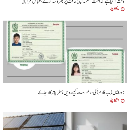
وقت آگیا ہے کہ امت مسلمہ اپنی طاقت پر بھروسہ کرے ،عباس عراقچی
6 گھنٹے پہلے
نادرا میں (ب فارم ) کی درخواست کیسے دیں ؟طریقہ کار جانئے
7 گھنٹے پہلے