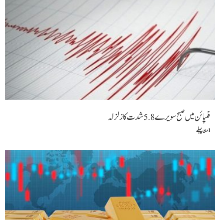
فلپائن میں صبح سویرے 5.8شدت کا زلزلہ
1 دن پہلے