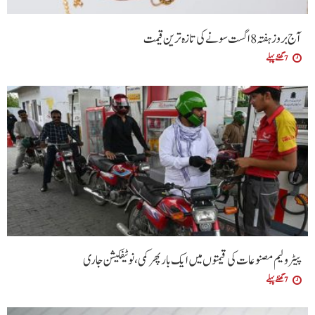
آج بروز ہفتہ 8 اگست سونے کی تازہ ترین قیمت
7 گھنٹے پہلے
پیٹرولیم مصنوعات کی قیمتوں میں ایک بار پھر کمی،نوٹیفکیشن جاری
7 گھنٹے پہلے