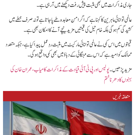
جاری مذاکرات میں بھی مثبت پیش رفت دیکھنے میں آ رہی ہے۔
عالمی توانائی ماہرین کا کہنا ہے کہ اگر امن معاہدہ طے پا جاتا ہے تو نہ صرف خطے میں
کشیدگی کم ہوگی بلکہ خام تیل کی قیمتیں مزید نیچے آنے کا امکان بھی ہے۔
قیمتوں میں اس کمی نے عالمی توانائی مارکیٹ میں مثبت ردِعمل پیدا کیا ہے، جبکہ متعدد
ممالک کو امید ہے کہ اس سے مہنگائی کے دباؤ میں بھی کمی واقع ہوگی۔
مزید پڑھیں۔
پولیس اور پی ٹی آئی قیادت کے مذاکرات کامیاب،عمران خان کی
بہنوں کا دھرناختم
متعلقہ خبریں