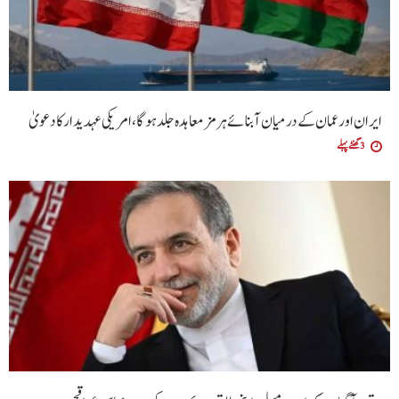
ایران اور عمان کے درمیان آبنائے ہرمز معاہدہ جلد ہوگا،امریکی عہدیدار کا دعویٰ
3 گھنٹے پہلے