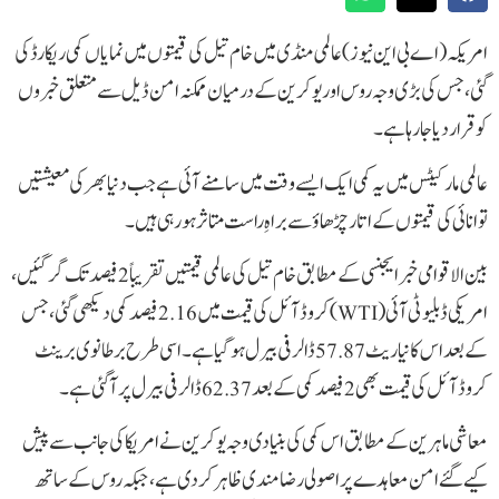
امریکہ(اے بی این نیوز) عالمی منڈی میں خام تیل کی قیمتوں میں نمایاں کمی ریکارڈ کی
گئی ، جس کی بڑی وجہ روس اور یوکرین کے درمیان ممکنہ امن ڈیل سے متعلق خبروں
کو قرار دیا جا رہا ہے۔
عالمی مارکیٹس میں یہ کمی ایک ایسے وقت میں سامنے آئی ہے جب دنیا بھر کی معیشتیں
توانائی کی قیمتوں کے اتار چڑھاؤ سے براہِ راست متاثر ہو رہی ہیں۔
بین الاقوامی خبر ایجنسی کے مطابق خام تیل کی عالمی قیمتیں تقریباً 2 فیصد تک گر گئیں،
امریکی ڈبلیو ٹی آئی (WTI) کروڈ آئل کی قیمت میں 2.16 فیصد کمی دیکھی گئی، جس
کے بعد اس کا نیا ریٹ 57.87 ڈالر فی بیرل ہوگیا ہے۔ اسی طرح برطانوی برینٹ
کروڈ آئل کی قیمت بھی 2 فیصد کمی کے بعد 62.37 ڈالر فی بیرل پر آ گئی ہے۔
معاشی ماہرین کے مطابق اس کمی کی بنیادی وجہ یوکرین نے امریکا کی جانب سے پیش
کیے گئے امن معاہدے پر اصولی رضامندی ظاہر کر دی ہے، جبکہ روس کے ساتھ