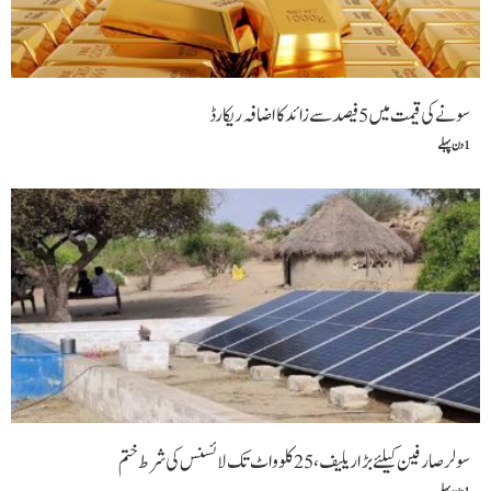
سونے کی قیمت میں 5 فیصد سے زائد کا اضافہ ریکارڈ
1 دن پہلے
سولر صارفین کیلئے بڑا ریلیف، 25 کلوواٹ تک لائسنس کی شرط ختم