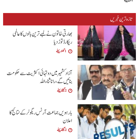
1 دن پہلے
تازہ ترین خبریں
بھارتی خاتون نے لمبے ترین بالوں کا عالمی
ریکارڈ توڑ دیا
1 گھنٹہ پہلے
آزاد کشمیر میں دو تہائی اکثریت سے حکومت
بنائیں گے ،رانا ثناء اللہ
2 گھنٹے پہلے
بارہویں جماعت آرٹس ریگولر کے نتائج کا
اعلان
2 گھنٹے پہلے