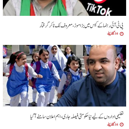
پی ٹی آئی رہنما کے کیس میں بڑا موڑ، معروف ٹک ٹاکر گرفتار
16 گھنٹے پہلے
تعلیمی اداروں کے لیے نیا حکومتی فیصلہ جاری، اہم اعلان سامنے آگیا
16 گھنٹے پہلے