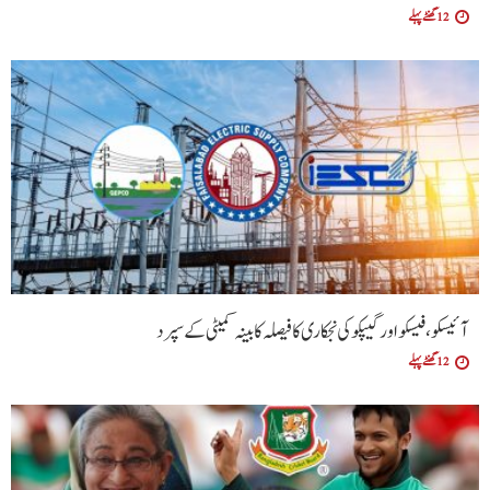
12 گھنٹے پہلے
آئیسکو، فیسکو اور گیپکو کی نجکاری کا فیصلہ کابینہ کمیٹی کے سپرد
12 گھنٹے پہلے