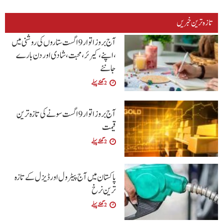
تازہ ترین خبریں
آج بروز اتوار9 اگست ستاروں کی روشنی میں
،اپنے،کیرئر،محبت ،شادی اور دن بارے
جانئے
2 گھنٹے پہلے
آج بروز اتوار 9 اگست سونے کی تازہ ترین
قیمت
2 گھنٹے پہلے
پاکستان میں آج پیٹرول اور ڈیزل کے تازہ
ترین نرخ
2 گھنٹے پہلے