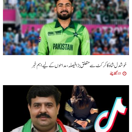
خوشدل شاہ کا کرکٹ سے متعلق بڑا فیصلہ، مداحوں کے لیے اہم خبر
15 گھنٹے پہلے