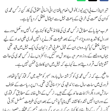
تہران (اے بی این نیوز) نوبل انعام یافتہ ایرانی انسانی حقوق کی کارکن نرگس محمدی
کو ان کی صحت کی خرابی کے باعث جیل سے ہسپتال منتقل کر دیا گیا ہے۔
عرب میڈیا کے مطابق نرگس محمدی کی فاؤنڈیشن کا کہنا ہے کہ انہیں دو مکمل دورے
اور دل کا شدید دورہ پڑا، جس کے بعد طبیعت بگڑنے پر انہیں فوری طبی امداد کے لیے
اسپتال منتقل کیا گیا۔وہ ایران کے شمال مغربی شہر زنجان کی ایک جیل میں قید تھی
جہاں وہ جمعے کے روز دو مرتبہ بے ہوش ہوگئیں۔ڈاکٹروں نے نرگس محمدی کی حالت
تشویشناک قرار دیتے ہوئے کہا ہے کہ جیل میں ان کا علاج ممکن نہیں ہے۔
واضح رہے کہ نرگس محمدی کو گزشتہ سال بارہ دسمبر کو مشہد میں گرفتار کیا گیا تھا اور
فروری میں سات سال سے زائد قید کی سزا سنائی گئی تھی۔ اس پر ریاست کے خلاف
سازش اور دیگر الزامات عائد کیے گئے ہیں۔نرگس کے اہل خانہ کے مطابق گرفتاری
کے دوران انہیں تشدد کا نشانہ بھی بنایا گیا جس کے بعد ان کی طبیعت مسلسل بگڑتی
گئی۔نرگس کے اہل خانہ کا کہنا ہے کہ اسے سر، گردن اور جسم کے مختلف حصوں پر مارا