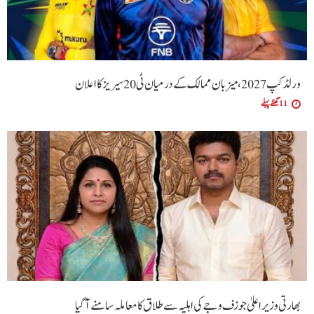
ورلڈ کپ 2027، میزبان ممالک کے درمیان ٹی20 سیریز کا اعلان
11 گھنٹے پہلے
بھارتی وزیراعلیٰ جوزف وجے کی اہلیہ سے طلاق کا معاملہ سامنے آگیا