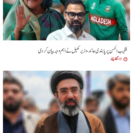
شکیب الحسن پر پابندی عائد، وزیر کھیل نے اہم وجہ بیان کر دی
13 گھنٹے پہلے