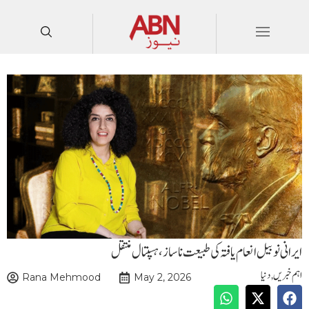
ایرانی نوبیل انعام یافتہ کی طبیعت ناساز ،ہسپتال منتقل
اہم خبریں
,
دنیا
Rana Mehmood
May 2, 2026