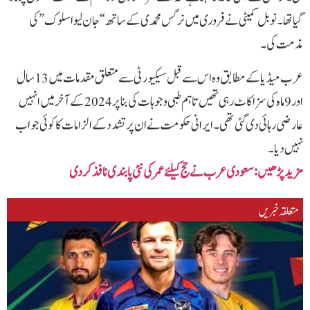
گیا تھا۔نوبل کمیٹی نے فروری میں نرگس محمدی کے ساتھ “جان لیوا سلوک” کی
مذمت کی۔
عرب میڈیا کے مطابق وہ اس سے قبل سیکیورٹی سے متعلق مقدمات میں 13 سال
اور 9 ماہ کی سزا کاٹ رہی تھیں تاہم طبی وجوہات کی بنا پر 2024 کے آخر میں انہیں
عارضی رہائی دی گئی تھی۔ایرانی حکومت نے ان پر تشدد کے الزامات کا کوئی جواب
نہیں دیا۔
مزید پڑھیں‌:سعودی عرب نے حج کیلئے عمر کی نئی پابندی نافذ کردی
متعلقہ خبریں