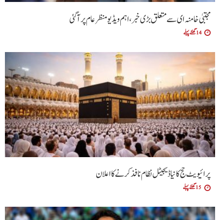
مجتبیٰ خامنہ ای سے متعلق بڑی خبر، اہم ویڈیو منظرعام پر آگئی
14 گھنٹے پہلے
پرائیویٹ حج کا نیا ڈیجیٹل نظام نافذ کرنے کا اعلان
15 گھنٹے پہلے