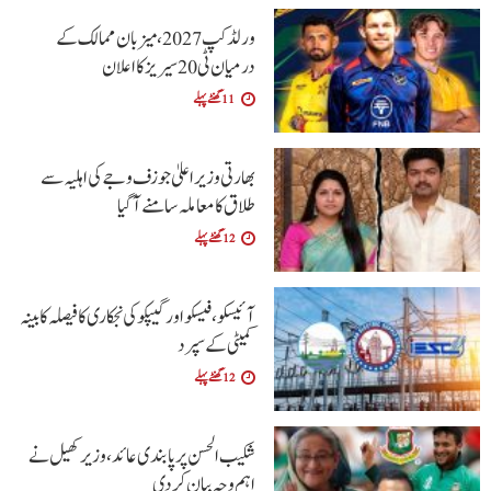
ورلڈ کپ 2027، میزبان ممالک کے
درمیان ٹی20 سیریز کا اعلان
11 گھنٹے پہلے
بھارتی وزیراعلیٰ جوزف وجے کی اہلیہ سے
طلاق کا معاملہ سامنے آگیا
12 گھنٹے پہلے
آئیسکو، فیسکو اور گیپکو کی نجکاری کا فیصلہ کابینہ
کمیٹی کے سپرد
12 گھنٹے پہلے
شکیب الحسن پر پابندی عائد، وزیر کھیل نے
اہم وجہ بیان کر دی