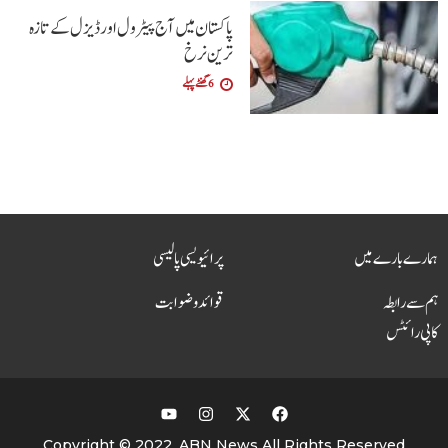
پاکستان میں آج پیٹرول اور ڈیزل کے تازہ
ترین نرخ
6 گھنٹے پہلے
ہمارے بارے میں
پرائیویسی پالیسی
ہم سے رابطہ
قوائد و ضوابت
کاپی رائٹس
Copyright © 2022, ABN News All Rights Reserved