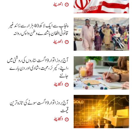
1 گھنٹہ پہلے
پنجاب سے ایک لاکھ 40 ہزار سے زائد غیر
قانونی افغان باشندے وطن واپس روانہ
1 گھنٹہ پہلے
آج بروز اتوار9 اگست ستاروں کی روشنی میں
،اپنے،کیرئر،محبت ،شادی اور دن بارے
جانئے
5 گھنٹے پہلے
آج بروز اتوار 9 اگست سونے کی تازہ ترین
قیمت
5 گھنٹے پہلے