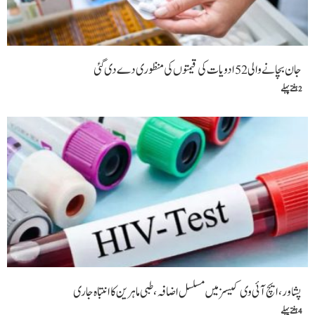
جان بچانے والی 52 ادویات کی قیمتوں کی منظوری دے دی گئی
2 ہفتے پہلے
پشاور،ایچ آئی وی کیسز میں مسلسل اضافہ ،طبی ماہرین کا انتباہ جاری
4 ہفتے پہلے