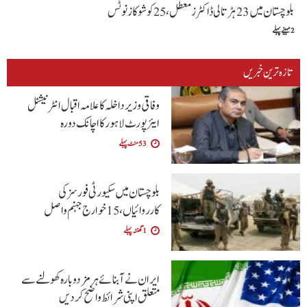
بلوچستان میں 23 ہڑتالی ڈاکٹرز معطل،25 کو شوکاز نوٹس
2 مہینے پہلے
تازہ ترین خبریں
وفاقی وزیر داخلہ کا علامہ اقبال انٹرنیشنل
ایئرپورٹ لاہور کا اچانک دورہ
53 منٹ پہلے
بلوچستان میں سکیورٹی فورسز کی
کارروائیاں، 15 خوارج جہنم واصل
1 گھنٹہ پہلے
ایران نے آبنائے ہرمز دوبارہ کھولنے سے
متعلق اپنی شرائط واضح کردیں