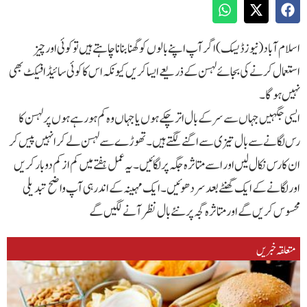
اسلام آباد(نیوزڈیسک)اگر آپ اپنے بالوں کو گھنا بنانا چاہتے ہیں تو کوئی اور چیز
استعمال کرنے کی بجائے لہسن کے ذریعے ایسا کریں کیونکہ اس کا کوئی سائیڈ افیکٹ بھی
نہیں ہوگا۔
ایسی جگہیں جہاں سے سر کے بال اتر چکے ہوں یا جہاں وہ کم ہورہے ہوں پر لہسن کا
رس لگانے سے بال تیزی سے اگنے لگتے ہیں۔تھوڑے سے لہسن لے کر انہیں پیس کر
ان کا رس نکال لیں اور اسے متاثرہ جگہ پرلگائیں۔یہ عمل ہفتے میں کم از کم دو بار کریں
اور لگانے کے ایک گھنٹے بعد سر دھوئیں۔ایک مہینہ کے اندر ہی آپ واضح تبدیلی
محسوس کریں گے اور متاثرہ گجہ پر نئے بال نظر آنے لگیں گے
متعلقہ خبریں