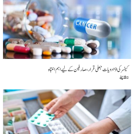
کینسر کی 9 ادویات جعلی قرار، صارفین کے لیے اہم انتباہ
2 ہفتے پہلے