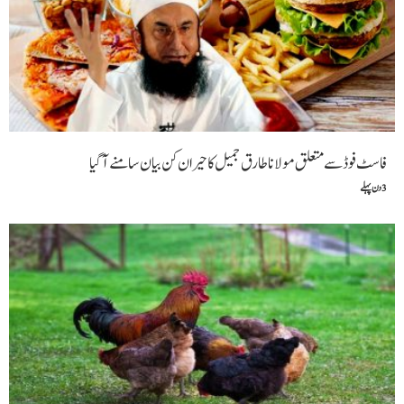
فاسٹ فوڈ سے متعلق مولانا طارق جمیل کا حیران کن بیان سامنے آگیا
3 دن پہلے