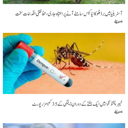
آسٹریلیا میں برڈ فلو کا نیا کیس سامنے آنے پر انتباہ جاری،حفاظتی اقدامات سخت
6 دن پہلے
خیبرپختونخوا میں ایک ہفتے کے دوران ڈینگی کے 35 کیسز رپورٹ
6 دن پہلے