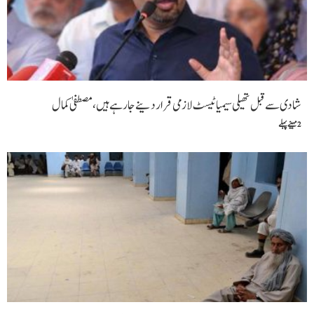
شادی سے قبل تھیلی سیمیا ٹیسٹ لازمی قرار دینے جارہے ہیں،مصطفیٰ کمال
2 مہینے پہلے