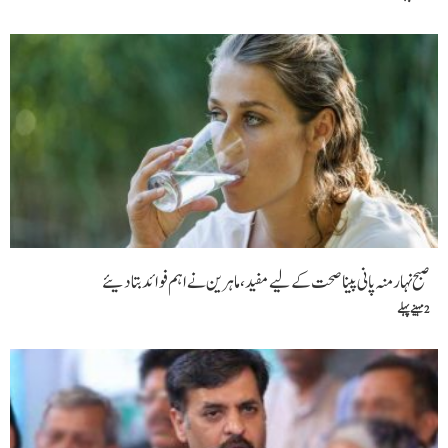
صبح نہار منہ پانی پینا صحت کے لیے مفید، ماہرین نے اہم فوائد بتا دیئے
2 مہینے پہلے