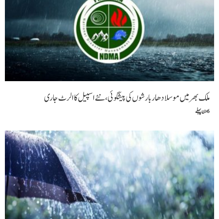
ملک بھر میں موسلادھار بارشوں کی پیشگوئی، نئے اسپیل کا الرٹ جاری
6 دن پہلے