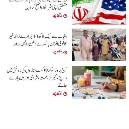
متعلق اپنی شرائط واضح کردیں
2 گھنٹے پہلے
پنجاب سے ایک لاکھ 40 ہزار سے زائد غیر
قانونی افغان باشندے وطن واپس روانہ
2 گھنٹے پہلے
آج بروز اتوار9 اگست ستاروں کی روشنی میں
،اپنے،کیرئر،محبت ،شادی اور دن بارے
جانئے
6 گھنٹے پہلے