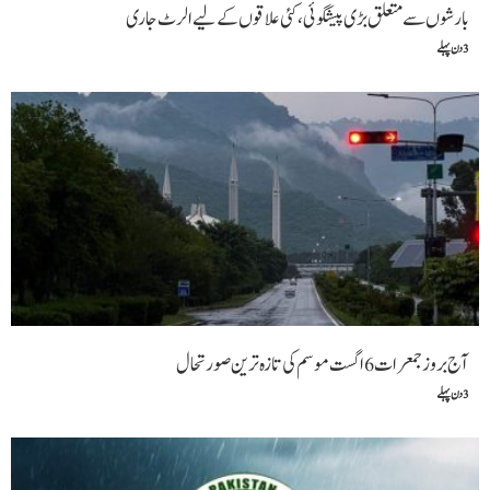
بارشوں سے متعلق بڑی پیشگوئی، کئی علاقوں کے لیے الرٹ جاری
3 دن پہلے
آج بروز جمعرات 6 اگست موسم کی تازہ ترین صورتحال
3 دن پہلے