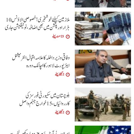
ملازمین کیلئے خوشخبری !خصوصی الاؤنس 10
ہزار اور پنشن میں بھی اضافہ،نوٹیفکیشن جاری
23 منٹ پہلے
وفاقی وزیر داخلہ کا علامہ اقبال انٹرنیشنل
ایئرپورٹ لاہور کا اچانک دورہ
2 گھنٹے پہلے
بلوچستان میں سکیورٹی فورسز کی
کارروائیاں، 15 خوارج جہنم واصل
2 گھنٹے پہلے
ایران نے آبنائے ہرمز دوبارہ کھولنے سے