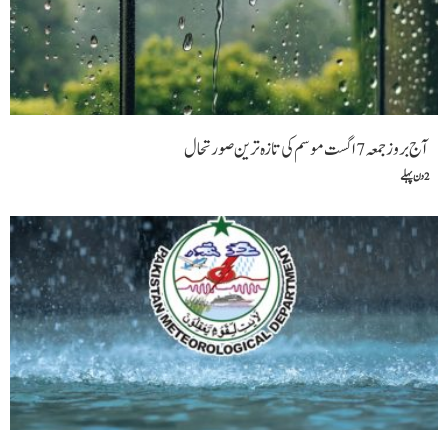
آج بروز جمعہ 7 اگست موسم کی تازہ ترین صورتحال
2 دن پہلے