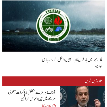
ملک بھر میں بارشوں کا نیا اسپیل داخل، الرٹ جاری
1 ہفتہ پہلے
تازہ ترین خبریں
آبنائے ہرمز سے متعلق مذاکرات آخری
مرحلے میں ہیں، عباس عراقچی
20 منٹ پہلے