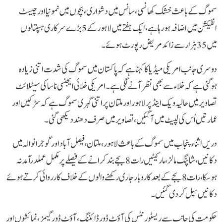
سموگ کے باعث خشک کھانسی، سانس میں دشواری، بچوں میں نمونیا اور چیسٹ
انفیکشن میں اضافہ ہو رہا ہے، ایک ہفتے میں لاہور کے 5 بڑے سرکاری ہسپتالوں
میں 35 ہزار سے زائد مریض رپورٹ ہوئے۔
دوسری جانب امریکی میڈیا کا کہنا ہے کہ پاکستان میں سموگ کی شدت اتنی زیادہ
ہوگئی ہے کہ خلاء سے بھی نظر آنے لگی ہے۔امریکی خلائی ایجنسی ناسا کی سیٹلائٹ
تصاویر میں حالیہ ویک اینڈ پر لاہور اور ملتان پر اتنی گہری سموگ ہے کہ سڑکیں اور
عمارتیں اُس کی لپیٹ میں آگئیں، تصاویر میں صرف دھند دیکھی گئی۔
دریں اثناء پنجاب میں سموگ کے باعث لاہور، ملتان، فیصل آباد اور گوجرانوالہ میں
دکانیں، شاپنگ مالز، مارکیٹیں رات 8 بجے بند کرانے کے فیصلے پر مکمل عملدرآمد نہ
ہوسکا، رات 8 بجے کے بعد کاروبار جاری رکھنے والوں کے خلاف کارروائی کرتے ہوئے
دکانیں سیل کر دی گئیں۔
حکومت کی جانب سے ریسٹورنٹس کی آؤٹ ڈور ڈائننگ، آؤٹ ڈور گیمز، نمائشوں اور