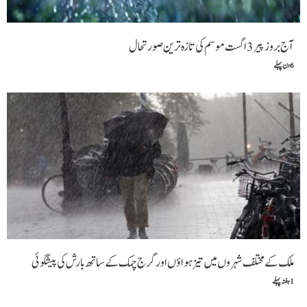
آج بروز پیر 3 اگست موسم کی تازہ ترین صورتحال
6 دن پہلے
ملک کے مختلف شہروں میں تیز ہواؤں اور گرج چمک کے ساتھ بارش کی پیشگوئی
1 ہفتہ پہلے