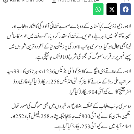
Rana Mehmood
November 12, 2024
لاہور( نیوز ڈیسک) پاکستان کے دو بڑے صوبے فضائی آلودگی کا شکار، پنجاب اور
خیبرپختونخوا میں زہریلے دھویں نے فضا کو مقدر کردیا، آلودہ فضا میں عوام کا سانس
لینا بھی محال ہوگیا . دوسری جانب لاہور کی پوزیشن دنیا کے آلودہ ترین شہروں میں
پہلے نمبر پر برقرار،سموگ کی مجموعی شرح 910 تک جا پہنچی ہے۔
لاہور کے علاقے ڈی ایچ اے کا ایئر کوالٹی انڈیکس 1236، جوہر ٹاؤن کا 991، سید
مراتب علی روڈ کے علاقے کا ایئر کوالٹی انڈیکس 1256 ریکارڈ کیا گیا، غازی روڈ
انٹرچینج کا اے کیو آئی 904 ریکارڈ کیا گیا ۔
دوسری جانب پنجاب کے مختلف اضلاع اور شہروں میں بھی سموگ کی صورتحال
سنگین ، ملتان کا اے کیو آئی 800 تک جا پہنچا جبکہ پشاور 258، فیصل آباد 252 اور
اسلام آباد میں اے کیو آئی 253 ریکارڈ کیا گیا ہے۔