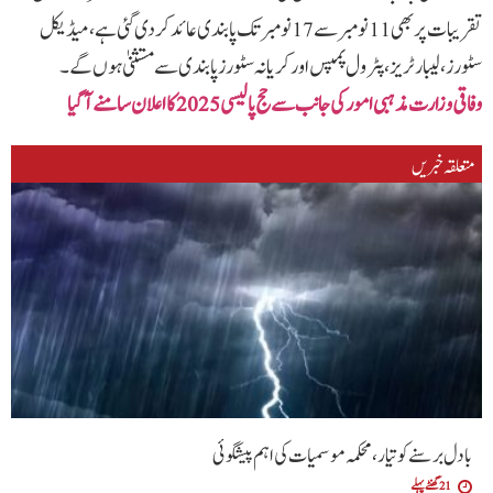
تقریبات پر بھی 11 نومبر سے 17 نومبر تک پابندی عائد کر دی گئی ہے، میڈیکل
سٹورز، لیبارٹریز، پٹرول پمپس اور کریانہ سٹورز پابندی سے مستثنیٰ ہوں گے۔
وفاقی وزارت مذہبی امور کی جانب سے حج پالیسی 2025 کا اعلان سامنے آگیا
متعلقہ خبریں
بادل برسنے کو تیار، محکمہ موسمیات کی اہم پیشگوئی
21 گھنٹے پہلے