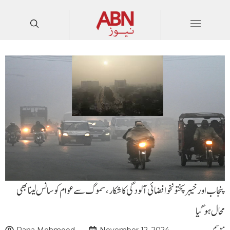
پنجاب اور خیبرپختونخوا فضائی آلودگی کا شکار، سموگ سے عوام کو سانس لینا بھی
محال ہوگیا
موسم