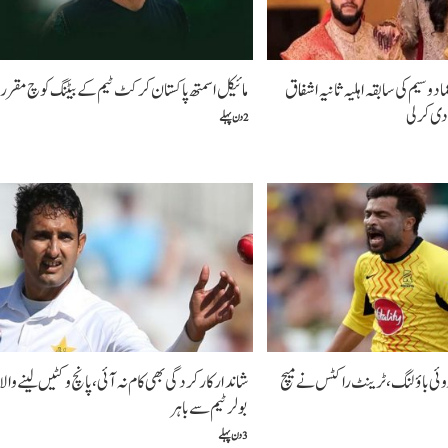
اد وسیم کی سابقہ اہلیہ ثانیہ اشفاق
مائیکل اسمتھ پاکستان کرکٹ ٹیم کے بیٹنگ کوچ مقرر
ی کر لی
2 دن پہلے
ادوئی باؤلنگ، ٹرینٹ راکٹس نے میچ
شاندار کارکردگی بھی کام نہ آئی، پانچ وکٹیں لینے والا
بولر ٹیم سے باہر
3 دن پہلے