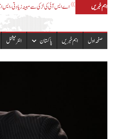
اہم خبریں
آزادکشمیر الیکشن ،ایل اے 27 اور28 کے 54 پولنگ اسٹیشنز پر ووٹنگ کا آغاز
صفحہ اول
اہم خبریں
پاکستان
انٹرنیشنل