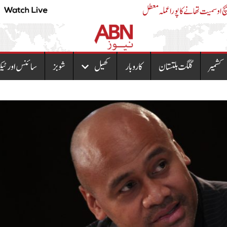
اے ایس آئی کی لڑکی سے مبینہ زیادتی،ایس ایچ ا
کشمیر
گلگت بلتستان
کاروبار
کھیل
شوبز
سائنس اور ٹیک