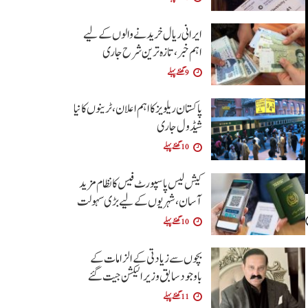
ایرانی ریال خریدنے والوں کے لیے
اہم خبر، تازہ ترین شرح جاری
9 گھنٹے پہلے
پاکستان ریلویز کا اہم اعلان، ٹرینوں کا نیا
شیڈول جاری
10 گھنٹے پہلے
کیش لیس پاسپورٹ فیس کا نظام مزید
آسان،شہریوں کے لیے بڑی سہولت
10 گھنٹے پہلے
بچوں سے زیادتی کے الزامات کے
باوجود سابق وزیر الیکشن جیت گئے
11 گھنٹے پہلے