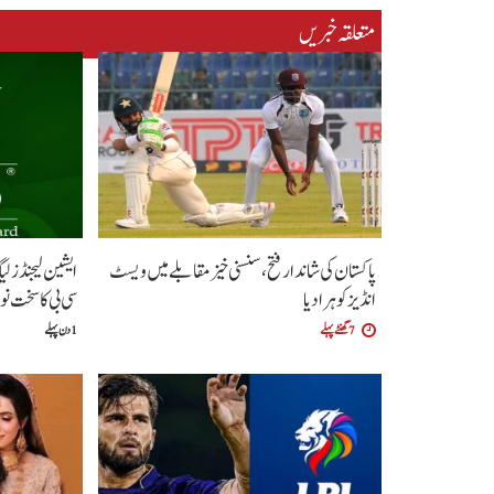
متعلقہ خبریں
پاکستان کی شاندار فتح،سنسنی خیز مقابلے میں ویسٹ
ایشین لیجنڈز 
انڈیز کو ہرا دیا
سی بی کا سخت ن
7 گھنٹے پہلے
1 دن پہلے