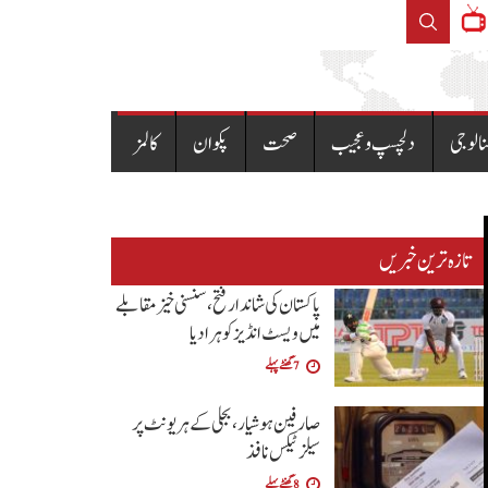
و سمیت تھانے کا پورا عملہ معطل
آج بروز منگل 4 اگست سونے کی تازہ ترین قیمت
نالوجی
دلچسپ و عجیب
صحت
پکوان
کالمز
تازہ ترین خبریں
پاکستان کی شاندار فتح،سنسنی خیز مقابلے
میں ویسٹ انڈیز کو ہرا دیا
7 گھنٹے پہلے
صارفین ہوشیار، بجلی کے ہر یونٹ پر
سیلز ٹیکس نافذ
8 گھنٹے پہلے