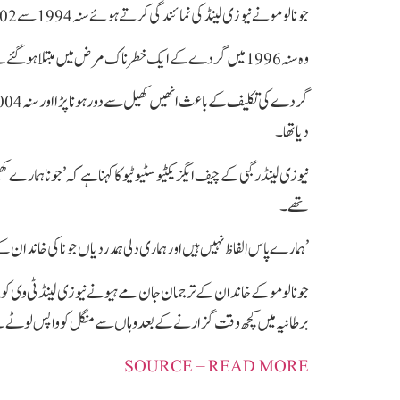
جونا لومو نے نیوزی لینڈ کی نمائندگی کرتے ہوئے سنہ 1994 سے 2002 کے درمیان 63 میچ کھیلے اور 37 بار سکور کیا۔
وہ سنہ 1996 میں گردے کے ایک خطرناک مرض میں مبتلا ہوگئے تھے۔
دیا تھا۔
نیوزی لینڈ رگبی کے چیف ایگزیکٹیو سٹیو ٹیو کا کہنا ہے کہ ’جونا ہمار
تھے۔
’ہمارے پاس الفاظ نہیں ہیں اور ہماری دلی ہمدردیاں جونا کی خاندان 
جونا لومو کے خاندان کے ترجمان جان مے ہیو نے نیوزی لینڈ ٹی وی کو بت
برطانیہ میں کچھ وقت گزارنے کے بعد وہاں سے منگل کو واپس لوٹے 
SOURCE – READ MORE