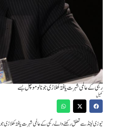
رگبی کے عالمی شہرت یافتہ کھلاڑی جونا لومو چل بسے
کھیل
نیوزی لینڈ سے تعلق رکھنے والے رگبی کے عالمی شہرت یافتہ کھلاڑی جونا لومو 40 برس کی عمر میں وفات پا 