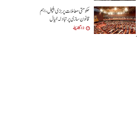
حکومتی معاملات پر بڑی ہلچل ،اہم
قانون سازی پر تبادلہ خیال
12 گھنٹے پہلے
چھوڑ