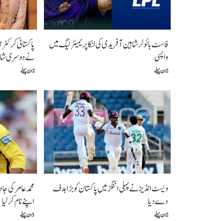
فاسٹ بائولر شاہین آفریدی کی لنکا پریمیئر لیگ میں
پاکستانی کرکٹرعم
واپسی
نے دوسری شاد
2 دن پہلے
2 دن پہلے
ویسٹ انڈیز نے پہلی اننگز میں پاکستان کو بڑا ہدف
محمد عامر کی ج
دے دیا
اپنے نام کرلیا
2 دن پہلے
3 دن پہلے