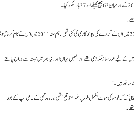
گردے کی تکلیف کے باعث انھیں کھیل سے دور ہونا پڑا اور سنہ 2004 میں ان کے گردے کی پیوندکاری کی گئی تھی تاہم سنہ 2011 میں اس نے کام کرنا 
ے کھیل کے لیے عہد ساز کھلاڑی تھے اور انھیں یہاں اور دنیا بھر میں بہت سے مداح چاہتے
کے ساتھ ہیں۔‘
ایا کہ کہ لومو کی موت ’مکمل طور پر غیر متوقع‘ تھی اور وہ رگبی کے عالمی کپ کے بعد
تھے۔