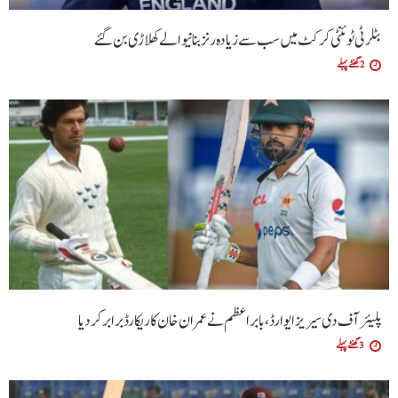
بٹلر ٹی ٹوئنٹی کرکٹ میں سب سے زیادہ رنز بنانیوالے کھلاڑی بن گئے
2 گھنٹے پہلے
پلیئرآف دی سیریز ایوارڈ،بابراعظم نے عمران خان کا ریکارڈ برابر کردیا
3 گھنٹے پہلے