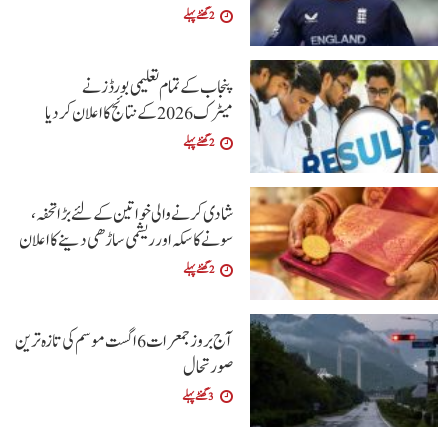
2 گھنٹے پہلے
پنجاب کے تمام تعلیمی بورڈ ز نے
میٹرک 2026 کے نتائج کا اعلان کردیا
2 گھنٹے پہلے
شادی کرنے والی خواتین کےلئے بڑا تحفہ،
سونے کا سکہ اور ریشمی ساڑھی دینے کا اعلان
2 گھنٹے پہلے
آج بروز جمعرات 6 اگست موسم کی تازہ ترین
صورتحال
3 گھنٹے پہلے