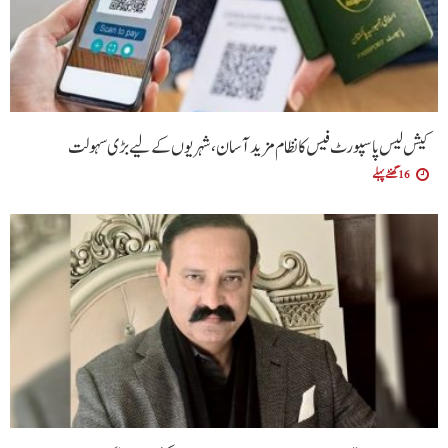
کیش لیس پاسپورٹ فیس کا نظام مزید آسان،شہریوں کے لیے بڑی سہولت
16 گھنٹے پہلے