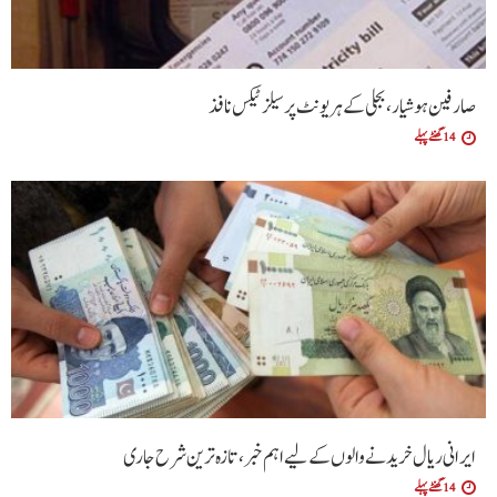
صارفین ہوشیار، بجلی کے ہر یونٹ پر سیلز ٹیکس نافذ
14 گھنٹے پہلے
ایرانی ریال خریدنے والوں کے لیے اہم خبر، تازہ ترین شرح جاری
14 گھنٹے پہلے