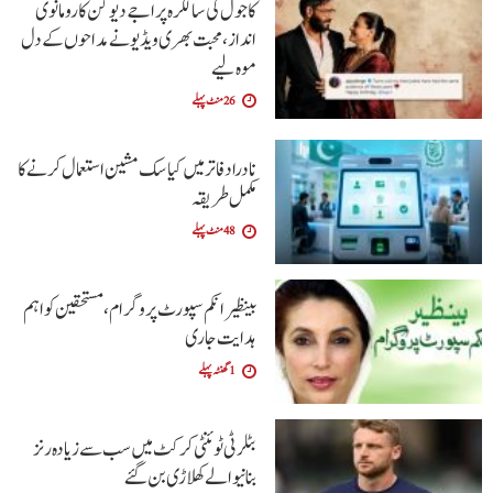
کاجول کی سالگرہ پر اجے دیوگن کا رومانوی
انداز، محبت بھری ویڈیو نے مداحوں کے دل
موہ لیے
26 منٹ پہلے
نادرا دفاتر میں کیاسک مشین استعمال کرنے کا
مکمل طریقہ
48 منٹ پہلے
بینظیر انکم سپورٹ پروگرام،مستحقین کو اہم
ہدایت جاری
1 گھنٹہ پہلے
بٹلر ٹی ٹوئنٹی کرکٹ میں سب سے زیادہ رنز
بنانیوالے کھلاڑی بن گئے