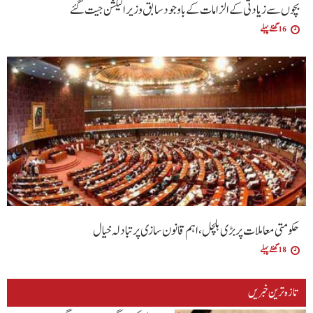
بچوں سے زیادتی کے الزامات کے باوجود سابق وزیر الیکشن جیت گئے
16 گھنٹے پہلے
حکومتی معاملات پر بڑی ہلچل ،اہم قانون سازی پر تبادلہ خیال
18 گھنٹے پہلے
تازہ ترین خبریں