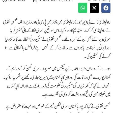
Uzair khan
November 13, 2025
راولپنڈی (اے بی این نیوز )راولپنڈی میں چیئرمین پی سی بی اور وزیر داخلہ محسن نقوی
نے راولپنڈی کرکٹ اسٹیڈیم کا دورہ کیا۔ اس موقع پر سری لنکا کے ہائی کمشنر فریڈ
سری ویراتنے بھی ان کے ہمراہ تھے۔ محسن نقوی نے سیکیورٹی انتظامات کا جائزہ لیا
اور ڈیوٹی پر تعینات اہلکاروں سے ملاقات کر کے انہیں اپنے فرائض جانفشانی سے ادا
کرنے کی تلقین کی۔
دورے کے دوران وزیر داخلہ نے پریکٹس میں مصروف سری لنکن کرکٹ ٹیم کے
کھلاڑیوں سے بھی ملاقات کی اور ان کا پاکستان میں سیریز جاری رکھنے پر شکریہ ادا کیا۔
انہوں نے کہا کہ کھلاڑیوں کی سیکیورٹی حکومت کی ذمہ داری ہے اور ان کا پاکستان
میں کھیلنا امن کی فتح اور دہشت گردی کی شکست ہے۔
محسن نقوی نے کہا کہ پورا پاکستان سری لنکن ٹیم کے خلوص اور محبت کا مقروض ہے