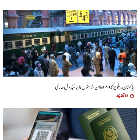
پاکستان ریلویز کا اہم اعلان، ٹرینوں کا نیا شیڈول جاری
16 گھنٹے پہلے