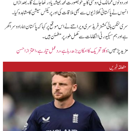
اور دونوں ممالک کی دوستی کا یہ خوبصورت لمحہ ہمیشہ یاد رکھا جائے گا۔ بعد ازاں
انہوں نے پاکستانی کھلاڑیوں سے بھی ملاقات کی اور پریکٹس سیشن کا مشاہدہ کیا۔
سری لنکن ہائی کمشنر فریڈ سری ویراتنے نے اس موقع پر کہا کہ پاکستان ہمارا دوسرا گھر
ہے اور ہم سیکیورٹی انتظامات سے مکمل طور پر مطمئن ہیں۔
مزید پڑھیں :
وکلا تحریک کا امکان بڑھ رہا ہے،ردعمل تیار ہے ،اعتزاز احسن
متعلقہ خبریں