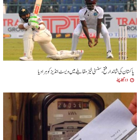
پاکستان کی شاندار فتح،سنسنی خیز مقابلے میں ویسٹ انڈیز کو ہرا دیا
13 گھنٹے پہلے