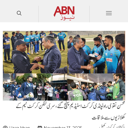
محسن نقوی راولپنڈی کرکٹ اسٹیڈیم پہنچ گئے، سری لنکن کرکٹ ٹیم کے
کھلاڑیوں سے ملاقات
پاکستان
,
کرکٹ
,
کھیل