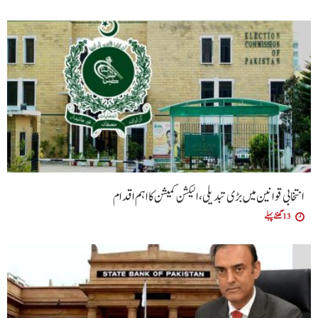
انتخابی قوانین میں بڑی تبدیلی، الیکشن کمیشن کا اہم اقدام
13 گھنٹے پہلے