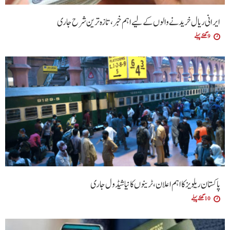
ایرانی ریال خریدنے والوں کے لیے اہم خبر، تازہ ترین شرح جاری
9 گھنٹے پہلے
پاکستان ریلویز کا اہم اعلان، ٹرینوں کا نیا شیڈول جاری
10 گھنٹے پہلے