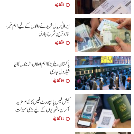
8 گھنٹے پہلے
ایرانی ریال خریدنے والوں کے لیے اہم خبر،
تازہ ترین شرح جاری
9 گھنٹے پہلے
پاکستان ریلویز کا اہم اعلان، ٹرینوں کا نیا
شیڈول جاری
10 گھنٹے پہلے
کیش لیس پاسپورٹ فیس کا نظام مزید
آسان،شہریوں کے لیے بڑی سہولت
11 گھنٹے پہلے