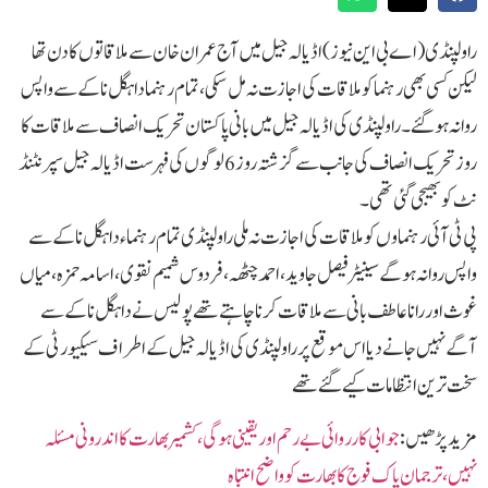
راولپنڈی (اے بی این نیوز) اڈیالہ جیل میں آج عمران خان سے ملاقاتوں کا دن تھا
لیکن کسی بھی رہنما کو ملاقات کی اجازت نہ مل سکی ،تمام رہنما داہگل ناکے سے واپس
روانہ ہوگئے ۔ راولپنڈی کی اڈیالہ جیل میں بانی پاکستان تحریک انصاف سے ملاقات کا
روز تحریک انصاف کی جانب سے گزشتہ روز 6 لوگوں کی فہرست اڈیالہ جیل سپرنٹنڈ
نٹ کو بھیجی گئی تھی۔
پی ٹی آئی رہنماوں کو ملاقات کی اجازت نہ ملی راولپنڈی تمام رہنماء داہگل ناکے سے
واپس روانہ ہوگےسینیٹر فیصل جاوید، احمد چٹھہ، فردوس شمیم نقوی، اسامہ حمزہ، میاں
غوث اور رانا عاطف بانی سے ملاقات کرنا چاہتے تھےپولیس نے داہگل ناکے سے
آگے نہیں جانے دیااس موقع پر راولپنڈی کی اڈیالہ جیل کے اطراف سیکیورٹی کے
سخت ترین انتظامات کیے گئے تھے
مزید پڑھیں :
جوابی کارروائی بے رحم اور یقینی ہو گی،کشمیر بھارت کا اندرونی مسئلہ
نہیں،ترجمان پاک فوج کا بھارت کو واضح انتباہ