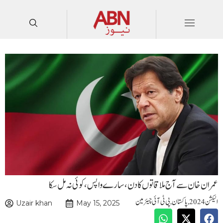
عمران خان سے آج ملاقاتوں کا دن،سارے واپس،کوئی نہ مل سکا
الیکشن 2024
,
پاکستان
,
پی ٹی آئی چیئرمین
Uzair khan
May 15, 2025