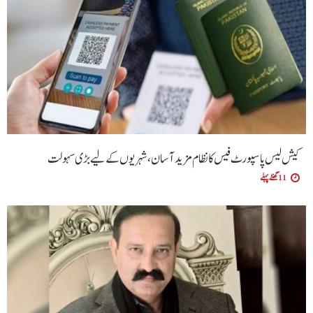
کیش لیس پاسپورٹ فیس کا نظام مزید آسان،شہریوں کے لیے بڑی سہولت
11 گھنٹے پہلے