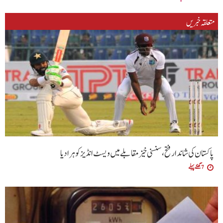
متعلقہ خبریں
پاکستان کی شاندار فتح،سنسنی خیز مقابلے میں ویسٹ انڈیز کو ہرا دیا
7 گھنٹے پہلے