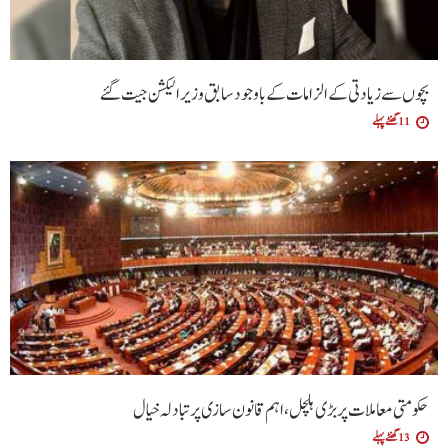
بچوں سے زیادتی کے الزامات کے باوجود سابق وزیر الیکشن جیت گئے
11 گھنٹے پہلے
حکومتی معاملات پر بڑی ہلچل ،اہم قانون سازی پر تبادلہ خیال
13 گھنٹے پہلے