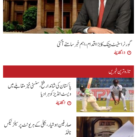
گورنر اسٹیٹ بینک کا بڑا اقدام، اہم خبر سامنے آگئی
13 گھنٹے پہلے
تازہ ترین خبریں
پاکستان کی شاندار فتح،سنسنی خیز مقابلے میں
ویسٹ انڈیز کو ہرا دیا
7 گھنٹے پہلے
صارفین ہوشیار، بجلی کے ہر یونٹ پر سیلز ٹیکس
نافذ