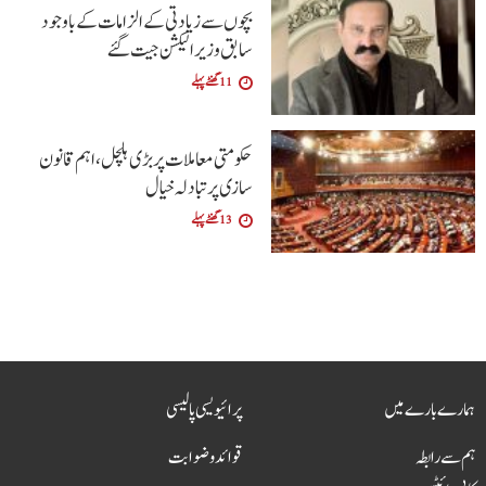
بچوں سے زیادتی کے الزامات کے باوجود
سابق وزیر الیکشن جیت گئے
11 گھنٹے پہلے
حکومتی معاملات پر بڑی ہلچل ،اہم قانون
سازی پر تبادلہ خیال
13 گھنٹے پہلے
ہمارے بارے میں
پرائیویسی پالیسی
ہم سے رابطہ
قوائد و ضوابت