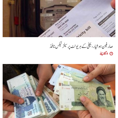
صارفین ہوشیار، بجلی کے ہر یونٹ پر سیلز ٹیکس نافذ
8 گھنٹے پہلے