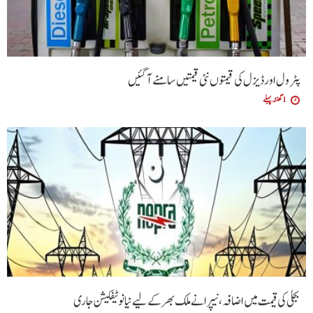
پٹرول اور ڈیزل کی قیمتوں نئی قیمتیں سامنے آگئیں
1 گھنٹہ پہلے
بجلی کی قیمت میں اضافہ، نیپرا نے ملک بھر کے لیے نیا نوٹیفکیشن جاری