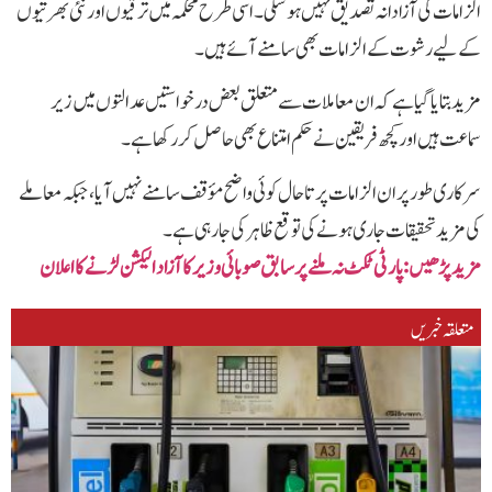
الزامات کی آزادانہ تصدیق نہیں ہو سکی۔ اسی طرح محکمہ میں ترقیوں اور نئی بھرتیوں
کے لیے رشوت کے الزامات بھی سامنے آئے ہیں۔
مزید بتایا گیا ہے کہ ان معاملات سے متعلق بعض درخواستیں عدالتوں میں زیر
سماعت ہیں اور کچھ فریقین نے حکم امتناع بھی حاصل کر رکھا ہے۔
سرکاری طور پر ان الزامات پر تاحال کوئی واضح مؤقف سامنے نہیں آیا، جبکہ معاملے
کی مزید تحقیقات جاری ہونے کی توقع ظاہر کی جا رہی ہے۔
مزید پڑھیں‌:پارٹی ٹکٹ نہ ملنے پر سابق صوبائی وزیر کا آزاد الیکشن لڑنے کا اعلان
متعلقہ خبریں