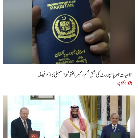
تاحیات بلیو پاسپورٹ کی شق ختم، خیبر پختونخوا اسمبلی کا اہم فیصلہ
6 گھنٹے پہلے