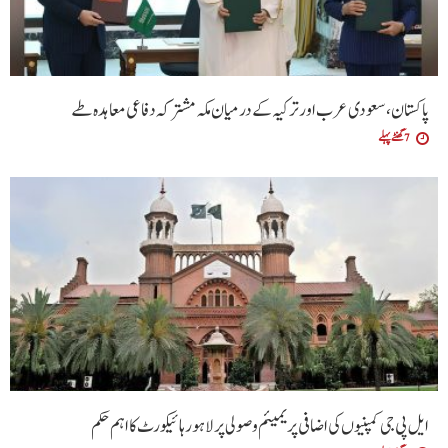
پاکستان، سعودی عرب اور ترکیہ کے درمیان مکہ مشترکہ دفاعی معاہدہ طے
7 گھنٹے پہلے
ایل پی جی کمپنیوں کی اضافی پریمیئم وصولی پر لاہور ہائیکورٹ کا اہم حکم