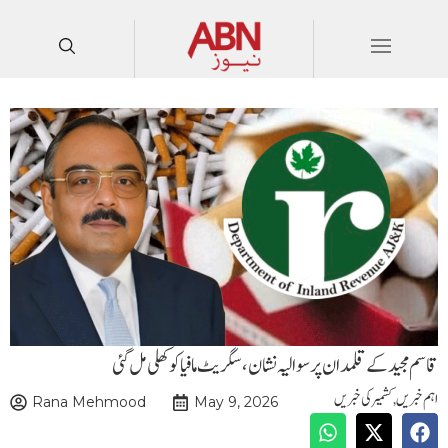
قاسم مجید کے قلمدان پر سوالیہ نشان،سگریٹ مافیا کو کھلی مل گئی
اہم خبریں
,
کشمیر کی خبریں
Rana Mehmood
May 9, 2026