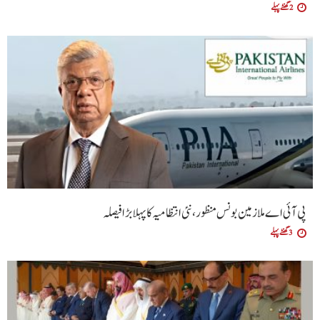
2 گھنٹے پہلے
پی آئی اے ملازمین بونس منظور، نئی انتظامیہ کا پہلا بڑا فیصلہ
3 گھنٹے پہلے