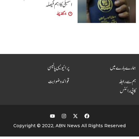
اسمبلی کا اہم فیصلہ
6 گھنٹے پہلے
ہمارے بارے میں
پرائیویسی پالیسی
ہم سے رابطہ
قوائد و ضوابت
کاپی رائٹس
Copyright © 2022, ABN News All Rights Reserved