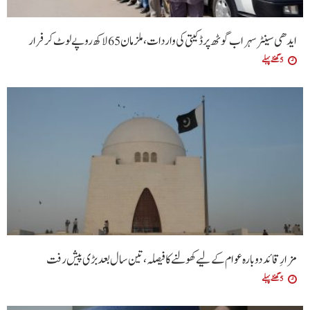
ایدھی سینٹر سہراب گوٹھ پر ڈکیتی کی واردات، ملزمان 65 لاکھ روپے لوٹ کر فرار
5 گھنٹے پہلے
مزارِ قائد دوبارہ عوام کے لیے کھولنے کا فیصلہ، تین سال بعد بڑی پیش رفت
5 گھنٹے پہلے