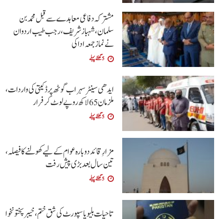
مشترکہ دفاعی معاہدے سے قبل محمد بن
سلمان، شہباز شریف ، رجب طیب اردوان
نے نماز جمعہ ادا کی
5 گھنٹے پہلے
ایدھی سینٹر سہراب گوٹھ پر ڈکیتی کی واردات،
ملزمان 65 لاکھ روپے لوٹ کر فرار
5 گھنٹے پہلے
مزارِ قائد دوبارہ عوام کے لیے کھولنے کا فیصلہ،
تین سال بعد بڑی پیش رفت
5 گھنٹے پہلے
تاحیات بلیو پاسپورٹ کی شق ختم، خیبر پختونخوا