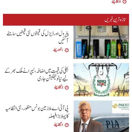
8 گھنٹے پہلے
تازہ ترین خبریں
پٹرول اور ڈیزل کی قیمتوں نئی قیمتیں سامنے
آگئیں
1 گھنٹہ پہلے
بجلی کی قیمت میں اضافہ، نیپرا نے ملک بھر کے
لیے نیا نوٹیفکیشن جاری
2 گھنٹے پہلے
پی آئی اے ملازمین بونس منظور، نئی انتظامیہ
کا پہلا بڑا فیصلہ
3 گھنٹے پہلے