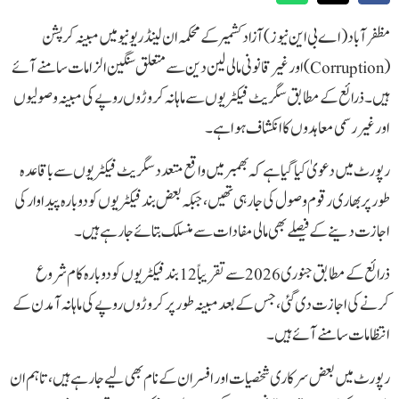
مظفرآباد( اے بی این نیوز) آزاد کشمیر کے محکمہ ان لینڈ ریونیو میں مبینہ کرپشن
(Corruption)اور غیر قانونی مالی لین دین سے متعلق سنگین الزامات سامنے آئے
ہیں۔ ذرائع کے مطابق سگریٹ فیکٹریوں سے ماہانہ کروڑوں روپے کی مبینہ وصولیوں
اور غیر رسمی معاہدوں کا انکشاف ہوا ہے۔
رپورٹ میں دعویٰ کیا گیا ہے کہ بھمبر میں واقع متعدد سگریٹ فیکٹریوں سے باقاعدہ
طور پر بھاری رقوم وصول کی جا رہی تھیں، جبکہ بعض بند فیکٹریوں کو دوبارہ پیداوار کی
اجازت دینے کے فیصلے بھی مالی مفادات سے منسلک بتائے جا رہے ہیں۔
ذرائع کے مطابق جنوری 2026 سے تقریباً 12 بند فیکٹریوں کو دوبارہ کام شروع
کرنے کی اجازت دی گئی، جس کے بعد مبینہ طور پر کروڑوں روپے کی ماہانہ آمدن کے
انتظامات سامنے آئے ہیں۔
رپورٹ میں بعض سرکاری شخصیات اور افسران کے نام بھی لیے جا رہے ہیں، تاہم ان