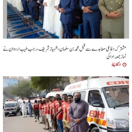
مشترکہ دفاعی معاہدے سے قبل محمد بن سلمان، شہباز شریف ، رجب طیب اردوان نے
نماز جمعہ ادا کی
5 گھنٹے پہلے