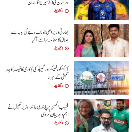
درمیان ٹی20 سیریز کا اعلان
2 گھنٹے پہلے
بھارتی وزیراعلیٰ جوزف وجے کی اہلیہ سے
طلاق کا معاملہ سامنے آگیا
2 گھنٹے پہلے
آئیسکو، فیسکو اور گیپکو کی نجکاری کا فیصلہ کابینہ
کمیٹی کے سپرد
3 گھنٹے پہلے
شکیب الحسن پر پابندی عائد، وزیر کھیل نے
اہم وجہ بیان کر دی
4 گھنٹے پہلے