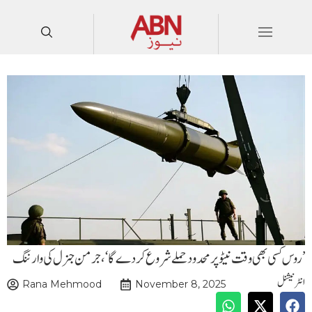
’روس کسی بھی وقت نیٹو پر محدود حملے شروع کردے گا‘، جرمن جنرل کی وارننگ
انٹرنیشنل
Rana Mehmood
November 8, 2025