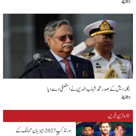
2 ہفتے پہلے
بنگلہ دیش کے صدر محمد شہاب الدین نے استعفیٰ دے دیا
2 ہفتے پہلے
تازہ ترین خبریں
ورلڈ کپ 2027، میزبان ممالک کے