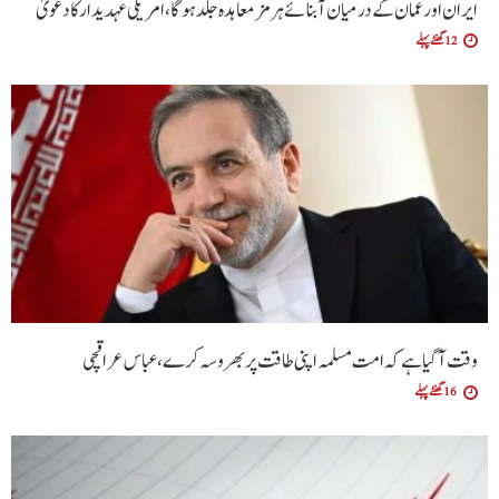
ایران اور عمان کے درمیان آبنائے ہرمز معاہدہ جلد ہوگا،امریکی عہدیدار کا دعویٰ
12 گھنٹے پہلے
وقت آگیا ہے کہ امت مسلمہ اپنی طاقت پر بھروسہ کرے ،عباس عراقچی
16 گھنٹے پہلے