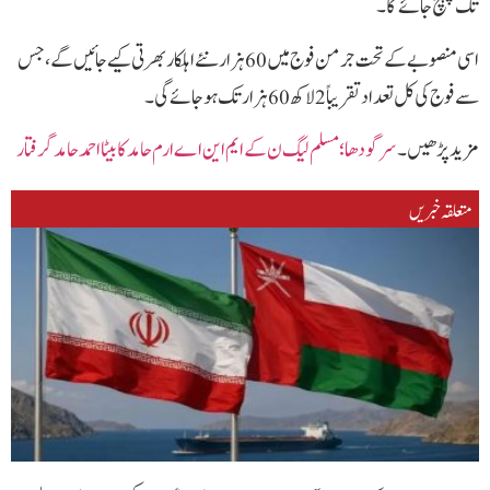
تک پہنچ جائے گا۔
اسی منصوبے کے تحت جرمن فوج میں 60 ہزار نئے اہلکار بھرتی کیے جائیں گے، جس
سے فوج کی کل تعداد تقریباً 2 لاکھ 60 ہزار تک ہو جائے گی۔
مزید پڑھیں۔
سرگودھا؛مسلم لیگ ن کے ایم این اے ارم حامد کا بیٹا احمد حامد گرفتار
متعلقہ خبریں