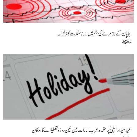
جاپان کے جزیرے کیوشو میں 7.1 شدت کا زلزلہ
2 ہفتے پہلے
عید میلاد النبیؐ پر متحدہ عرب امارات میں تین روزہ تعطیلات کا امکان