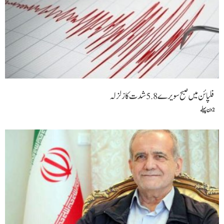
فلپائن میں صبح سویرے 5.8شدت کا زلزلہ
2 دن پہلے