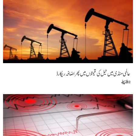
عالمی منڈی میں تیل کی قیمتوں میں پھر اضافہ ریکارڈ
2 ہفتے پہلے