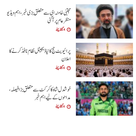
مجتبیٰ خامنہ ای سے متعلق بڑی خبر، اہم ویڈیو
منظرعام پر آگئی
4 گھنٹے پہلے
پرائیویٹ حج کا نیا ڈیجیٹل نظام نافذ کرنے کا
اعلان
6 گھنٹے پہلے
خوشدل شاہ کا کرکٹ سے متعلق بڑا فیصلہ،
مداحوں کے لیے اہم خبر
6 گھنٹے پہلے