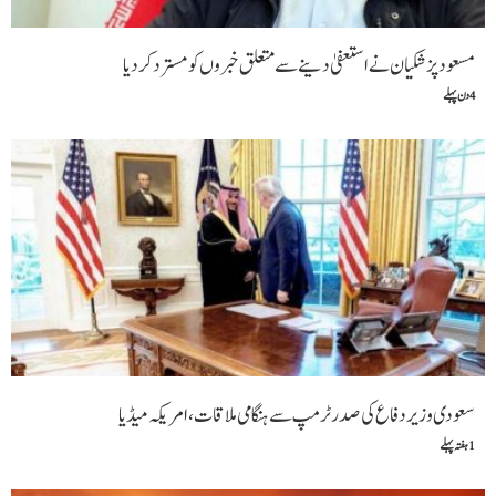
مسعود پزشکیان نے استعفیٰ دینے سے متعلق خبروں کو مسترد کردیا
4 دن پہلے
سعودی وزیر دفاع کی صدر ٹرمپ سے ہنگامی ملاقات،امریکہ میڈیا
1 ہفتہ پہلے