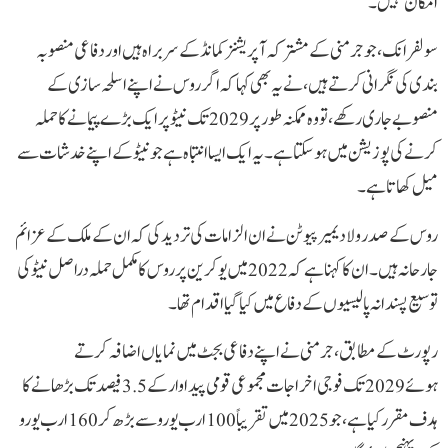
امکان نہیں۔‘‘
سولفرانک، جو جرمنی کے مشترکہ آپریشنز کمانڈ کے سربراہ ہیں اور دفاعی منصوبہ
بندی کی نگرانی کرتے ہیں، نے یہ بھی کہا کہ اگر روس نے اپنے اسلحہ سازی کے
منصوبے جاری رکھے، تو وہ ممکنہ طور پر 2029 تک نیٹو پر ایک بڑے پیمانے کا حملہ
کرنے کی پوزیشن میں ہو سکتا ہے۔ یہ ایک ایسا انتباہ ہے جو نیٹو کے اپنے خدشات سے
میل کھاتا ہے۔
روس کے صدر ولادیمیر پیوٹن نے ان الزامات کی تردید کی کہ ان کے ملک کے عزائم
جارحانہ ہیں۔ ان کا کہنا ہے کہ 2022 میں یوکرین پر روس کا مکمل حملہ دراصل نیٹو کی
توسیع پسندانہ پالیسیوں کے دفاع میں کیا گیا اقدام تھا۔
رپورٹ کے مطابق، جرمنی نے اپنے دفاعی بجٹ میں نمایاں اضافہ کرتے
ہوئے 2029 تک فوجی اخراجات مجموعی قومی پیداوار کے 3.5 فیصد تک بڑھانے کا
ہدف مقرر کیا ہے، جو 2025 میں تقریباً 100 ارب یورو سے بڑھ کر 160 ارب یورو