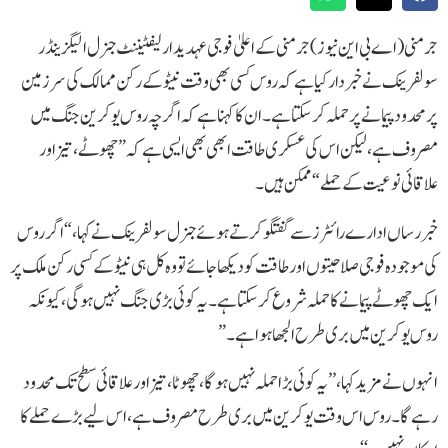
جرمنی(اے بی این نیوز)جرمنی کے اعلیٰ فوجی عہدیدار لیفٹیننٹ جنرل الیگزینڈر
سولفرینک نے خبردار کیا ہے کہ روس کسی بھی وقت نیٹو کے رکن ممالک کی سرزمین
پر محدود پیمانے پر حملہ کر سکتا ہے۔ ان کا کہنا ہے کہ اگرچہ روس یوکرین جنگ میں
مصروف ہے، لیکن اس کی عسکری طاقت ابھی بھی ایسی ہے کہ ”چھوٹے، تیز اور
علاقائی نوعیت کے حملے“ ممکن ہیں۔
خبر رساں ادارے رائٹرز سے گفتگو کرتے ہوئے جنرل سولفرینک نے کہا، “اگر روس
کی موجودہ فوجی صلاحیتوں اور طاقت کو دیکھا جائے تو وہ کل ہی نیٹو کے کسی رکن ملک پر
ایک چھوٹے پیمانے کا حملہ شروع کر سکتا ہے۔ یہ کوئی بڑی جنگ نہیں ہوگی، کیونکہ
روس یوکرین میں بری طرح الجھا ہوا ہے۔”
انہوں نے مزید کہا، ’’یہ کوئی بڑا حملہ نہیں ہو گا، چھوٹا، تیز اور علاقائی سطح تک محدود
رہے گا۔ روس اس وقت یوکرین میں بری طرح مصروف ہے، اس لیے بڑے حملے کا