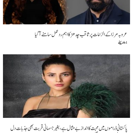
عروبہ مرزا کے الزامات پر ثاقب چدھڑ کا اہم ردعمل سامنے آگیا
1 ہفتہ پہلے
پاکستانی ڈراموں میں محبت کا انداز بے مثال ہے، بغیر جسمانی قربت بھی جذبات دل