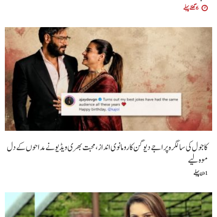
6 گھنٹے پہلے
کاجول کی سالگرہ پر اجے دیوگن کا رومانوی انداز، محبت بھری ویڈیو نے مداحوں کے دل
موہ لیے
1 دن پہلے