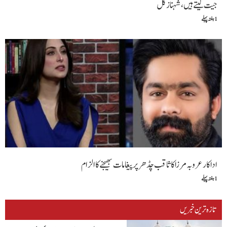
جیت لیتے ہیں،شہناز گل
1 ہفتہ پہلے
اداکار عروبہ مرزا کا ثاقب چڈھر پر پیغامات بھیجنے کا الزام
1 ہفتہ پہلے
تازہ ترین خبریں