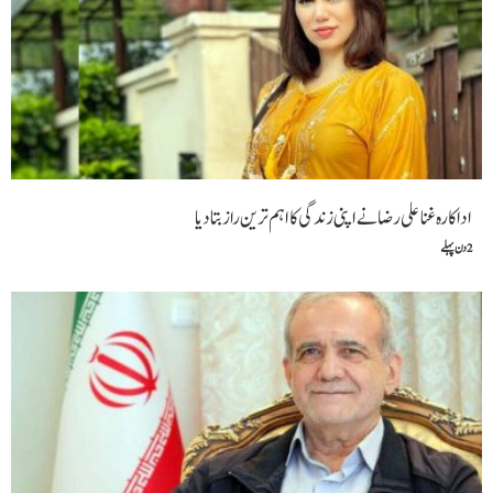
اداکارہ غنا علی رضانےاپنی زندگی کا اہم ترین راز بتا دیا
2 دن پہلے