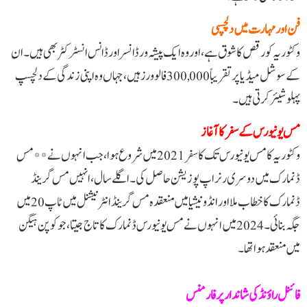
فن اور مہارت میں دلچسپی
وکٹوریہ کو رقص کا شوق ہے، اور وہ ایک پیشہ ور ڈانسر اور ڈانس انسٹرکٹر بھی ہیں۔ ان
کے سوشل میڈیا پر تقریباً 300,000 فالوورز ہیں، جہاں وہ اپنی زندگی کے دلچسپ
پہلو شیئر کرتی ہیں۔
مس یونیورس کے سفر کا آغاز
وکٹوریہ کا مس یونیورس تک کا سفر 2021 میں شروع ہوا، جب انہوں نے **مس
ڈنمارک میں دوسری رنر اپ پوزیشن حاصل کی۔ اگلے سال، انہیں مس گرینڈ
ڈنمارک کا خطاب ملا اور انڈونیشیا میں منعقدہ مس گرینڈ انٹرنیشنل میں ٹاپ 20 میں
جگہ بنائی۔ 2024 میں انہوں نے مس یونیورس ڈنمارک کا تاج جیتا، جو کوپن ہیگن
میں منعقد ہوا تھا۔
فائنل راؤنڈ کی شاندار پرفارمنس