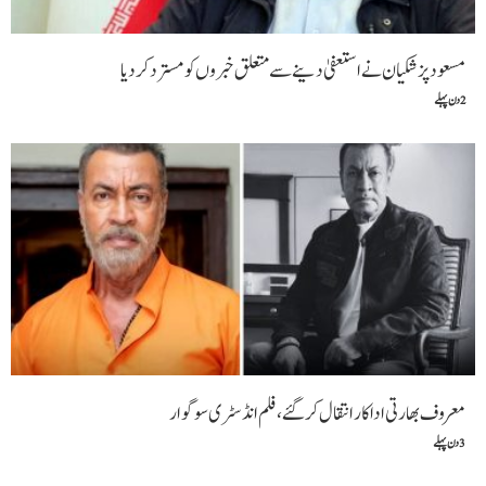
مسعود پزشکیان نے استعفیٰ دینے سے متعلق خبروں کو مسترد کردیا
2 دن پہلے
معروف بھارتی اداکار انتقال کر گئے، فلم انڈسٹری سوگوار
3 دن پہلے