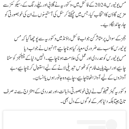
مس یونیورس 2024 کے فائنل میں، وکٹوریہ نے گلابی اور نیلے رنگ کے، سیکوئنز سے
مزین گاؤن کا انتخاب کیا، جس میں چمکتے کرسٹل کی آستینوں نے ان کی خوبصورتی کو
چار چاند لگا دیے۔
ججز کے سوال پر متاثر کن جواب فائنل راؤنڈ میں وکٹوریہ سے پوچھا گیا کہ مس
یونیورس کا سب سے ضروری معیار کیا ہونا چاہیے؟انہوں نے جواب دیا
مس یونیورس کو ہمدردی اور عمل کی علامت ہونا چاہیے۔ انہیں دنیا کے چیلنجز کو سننا
چاہیے اور اپنے پلیٹ فارم کو ٹھوس تبدیلی لانے کے لیے استعمال کرنا چاہیے، بے
آوازوں کے لیے آواز اٹھانا چاہیے، چاہے وہ جانور ہوں یا انسان۔
وکٹوریہ گیئر تھیلوگ نے اپنی خوبصورتی، ذہانت، اور ہمدردی کے امتزاج سے نہ صرف
تاج جیتا بلکہ دنیا بھر کے لوگوں کے دل بھی۔