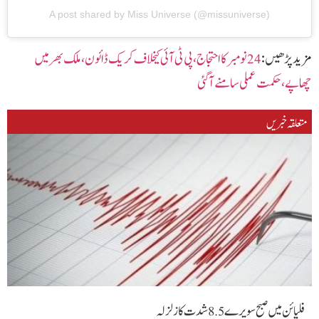
A post shared by Miss Universe (@missuniverse)
مزید پڑھیں :
24 نومبر کا احتجاج،پی ٹی آئی کیخلاف کریک ڈائون،ملک بھر میں
چھاپے،حکمت عملی سامنے آگئی
متعلقہ خبریں
فلپائن میں صبح سویرے 5 .8 شدت کا زلزلہ