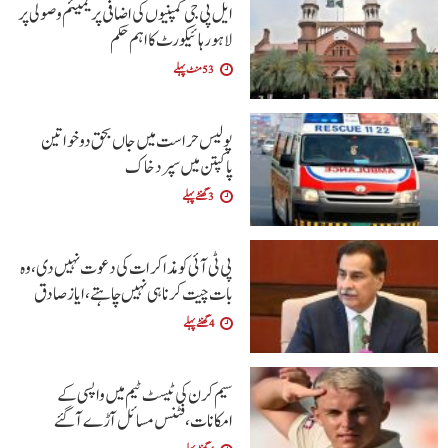
ایل پی جی کمپنیوں کی اضافی پریمیئم وصولی پر
لاہور ہائیکورٹ کا اہم حکم
53 منٹ پہلے
پولیس حراست میں جاں بحق دو خواتین
پاکپتن میں سپرد خاک
3 گھنٹے پہلے
پی ٹی آئی کو مذاکرات کی دعوت نہیں دی،وہ
بات چیت کرنا ہی نہیں چاہتے،ایاز صادق
4 گھنٹے پہلے
سیم کرن کی ٹیسٹ ٹیم میں واپسی کے
امکانات،فٹنس مسائل آڑے آگئے