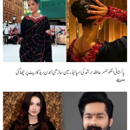
پاکستانی انفلوئنسر عاطفہ ارشد کی اسپائیڈر مین ساڑھی لندن ریڈ کارپٹ پر چھا گئی
4 دن پہلے