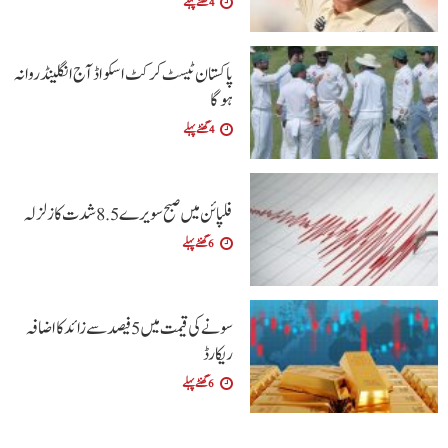
4 گھنٹے پہلے
پاکستان ٹیسٹ کرکٹ اسکواڈ آج انگلینڈ روانہ
ہوگا
4 گھنٹے پہلے
فلپائن میں صبح سویرے 5 .8 شدت کا زلزلہ
6 گھنٹے پہلے
سونے کی قیمت میں 5 فیصد سے زائد کا اضافہ
ریکارڈ
6 گھنٹے پہلے