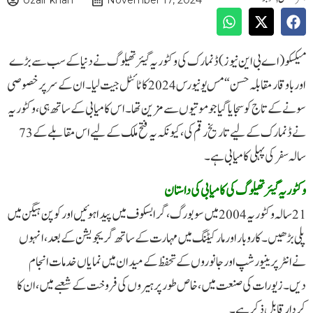
Uzair khan
November 17, 2024
میکسکو ( اے بی این نیوز )ڈنمارک کی وکٹوریہ گیئر تھیلوگ نے دنیا کے سب سے بڑے
اور باوقار مقابلہ حسن “مس یونیورس 2024 کا ٹائٹل جیت لیا۔ ان کے سر پر خصوصی
سونے کے تاج کو سجایا گیا جو موتیوں سے مزین تھا۔ اس کامیابی کے ساتھ ہی، وکٹوریہ
نے ڈنمارک کے لیے تاریخ رقم کی، کیونکہ یہ فتح ملک کے لیے اس مقابلے کے 73
سالہ سفر کی پہلی کامیابی ہے۔
وکٹوریہ گیئر تھیلوگ کی کامیابی کی داستان
21 سالہ وکٹوریہ 2004 میں سوبورگ، گرابسکوف میں پیدا ہوئیں اورکوپن ہیگن میں
پلی بڑھیں۔ کاروبار اور مارکیٹنگ میں مہارت کے ساتھ گریجویشن کے بعد، انہوں
نے انٹرپرینیورشپ اور جانوروں کے تحفظ کے میدان میں نمایاں خدمات انجام
دیں۔ زیورات کی صنعت میں، خاص طور پر ہیروں کی فروخت کے شعبے میں، ان کا
کردار قابل ذکر ہے۔