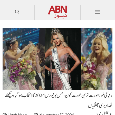
دنیا کی خوبصورت ترین عورت کون ،مس یو نیورس 2024 کا انتخاب ہو گیا،دیکھئے
تصاویری جھلکیاں
انٹرنیشنل
,
شوبز