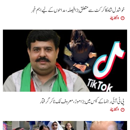
خوشدل شاہ کا کرکٹ سے متعلق بڑا فیصلہ، مداحوں کے لیے اہم خبر
8 گھنٹے پہلے
پی ٹی آئی رہنما کے کیس میں بڑا موڑ، معروف ٹک ٹاکر گرفتار
9 گھنٹے پہلے