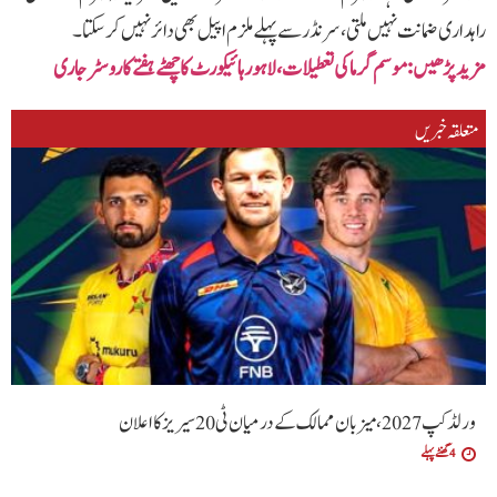
راہداری ضمانت نہیں ملتی، سرنڈر سے پہلے ملزم اپیل بھی دائر نہیں کر سکتا۔
مزید پڑھیں: موسم گرما کی تعطیلات،لاہور ہائیکورٹ کا چھٹے ہفتے کا روسٹر جاری
متعلقہ خبریں
ورلڈ کپ 2027، میزبان ممالک کے درمیان ٹی20 سیریز کا اعلان
4 گھنٹے پہلے