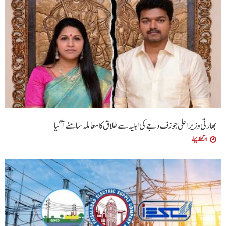
بھارتی وزیراعلیٰ جوزف وجے کی اہلیہ سے طلاق کا معاملہ سامنے آگیا
4 گھنٹے پہلے