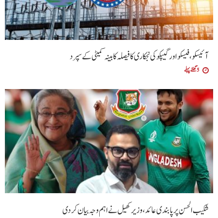
آئیسکو، فیسکو اور گیپکو کی نجکاری کا فیصلہ کابینہ کمیٹی کے سپرد
5 گھنٹے پہلے
شکیب الحسن پر پابندی عائد، وزیر کھیل نے اہم وجہ بیان کر دی