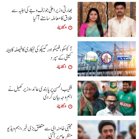
بھارتی وزیراعلیٰ جوزف وجے کی اہلیہ سے
طلاق کا معاملہ سامنے آگیا
4 گھنٹے پہلے
آئیسکو، فیسکو اور گیپکو کی نجکاری کا فیصلہ کابینہ
کمیٹی کے سپرد
5 گھنٹے پہلے
شکیب الحسن پر پابندی عائد، وزیر کھیل نے
اہم وجہ بیان کر دی
6 گھنٹے پہلے
مجتبیٰ خامنہ ای سے متعلق بڑی خبر، اہم ویڈیو
منظرعام پر آگئی