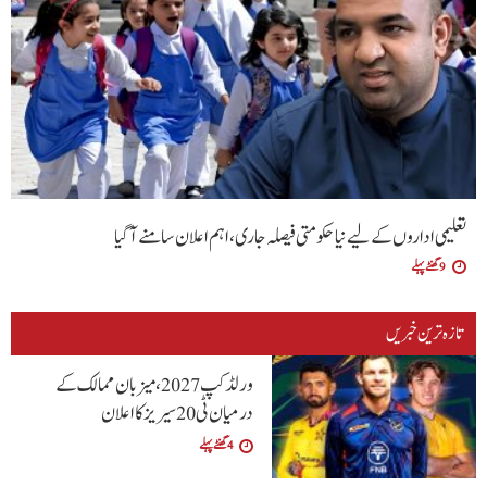
تعلیمی اداروں کے لیے نیا حکومتی فیصلہ جاری، اہم اعلان سامنے آگیا
9 گھنٹے پہلے
تازہ ترین خبریں
ورلڈ کپ 2027، میزبان ممالک کے
درمیان ٹی20 سیریز کا اعلان
4 گھنٹے پہلے