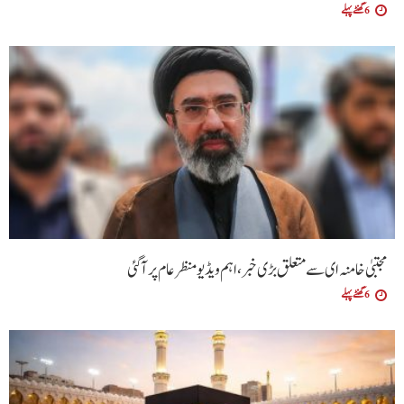
6 گھنٹے پہلے
مجتبیٰ خامنہ ای سے متعلق بڑی خبر، اہم ویڈیو منظرعام پر آگئی
6 گھنٹے پہلے