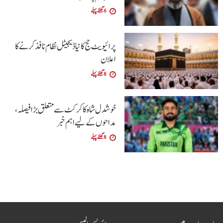
6 گھنٹے پہلے
پرائیویٹ حج کا نیا ڈیجیٹل نظام نافذ کرنے کا
اعلان
8 گھنٹے پہلے
خوشدل شاہ کا کرکٹ سے متعلق بڑا فیصلہ،
مداحوں کے لیے اہم خبر
8 گھنٹے پہلے