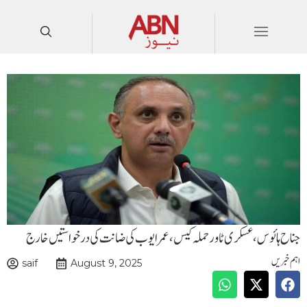
جناح ہائوس ،عسکری ٹاور حملہ کیس،عمرایوب کی ضانت کی درخواستیں خارج
اہم خبریں
saif
August 9, 2025