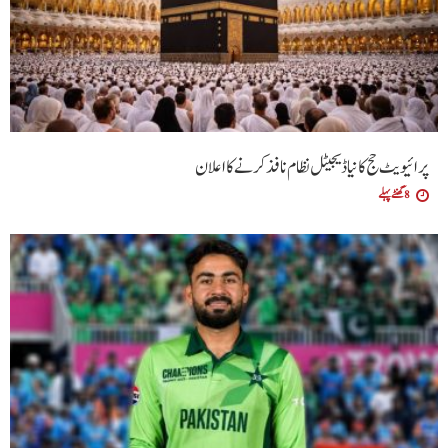
پرائیویٹ حج کا نیا ڈیجیٹل نظام نافذ کرنے کا اعلان
8 گھنٹے پہلے