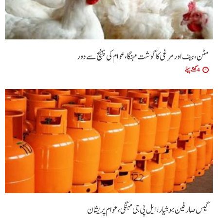
مٹن، بیف اور مرغی کا گوشت مہنگا، عوام کی پہنچ سے دور
4 گھنٹے پہلے
گیس صارفین ہوشیار، ایل پی جی مہنگی، عوام پریشان