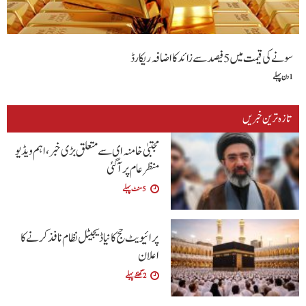
سونے کی قیمت میں 5 فیصد سے زائد کا اضافہ ریکارڈ
1 دن پہلے
تازہ ترین خبریں
مجتبیٰ خامنہ ای سے متعلق بڑی خبر، اہم ویڈیو
منظرعام پر آگئی
5 منٹ پہلے
پرائیویٹ حج کا نیا ڈیجیٹل نظام نافذ کرنے کا
اعلان
2 گھنٹے پہلے