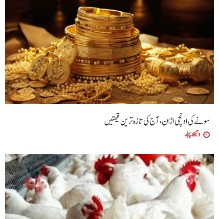
سونے کی اونچی اڑان، آج کی تازہ ترین قیمتیں
3 گھنٹے پہلے