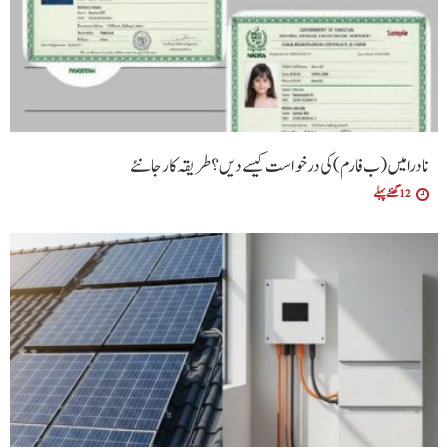
نادرا میں (ب فارم ) کی درخواست کیسے دیں ؟طریقہ کار جانئے
12 گھنٹے پہلے