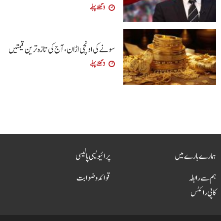
3 گھنٹے پہلے
سونے کی اونچی اڑان، آج کی تازہ ترین قیمتیں
3 گھنٹے پہلے
ہمارے بارے میں
پرائیویسی پالیسی
ہم سے رابطہ
قوائد و ضوابت
کاپی رائٹس