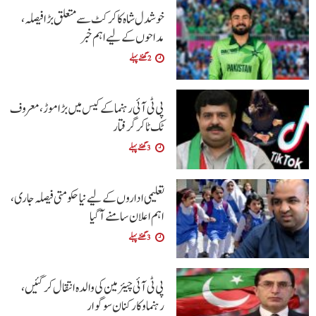
خوشدل شاہ کا کرکٹ سے متعلق بڑا فیصلہ،
مداحوں کے لیے اہم خبر
2 گھنٹے پہلے
پی ٹی آئی رہنما کے کیس میں بڑا موڑ، معروف
ٹک ٹاکر گرفتار
3 گھنٹے پہلے
تعلیمی اداروں کے لیے نیا حکومتی فیصلہ جاری،
اہم اعلان سامنے آگیا
3 گھنٹے پہلے
پی ٹی آئی چیئرمین کی والدہ انتقال کرگئیں،
رہنما و کارکنان سوگوار