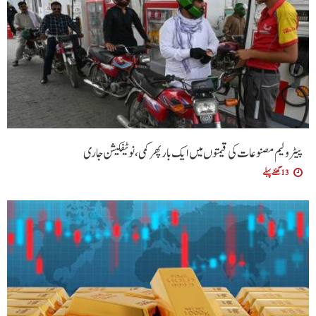
پیٹرولیم مصنوعات کی قیمتوں میں ایک بار پھر کمی،نوٹیفکیشن جاری
13 گھنٹے پہلے