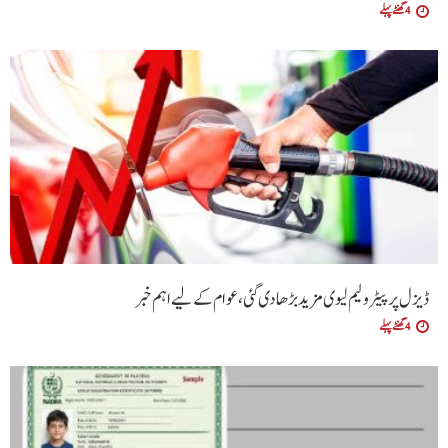
4 گھنٹے پہلے
ڈیزل پر پیٹرولیم لیوی مزید بڑھا دی گئی،عوام کے لیے اہم خبر
4 گھنٹے پہلے