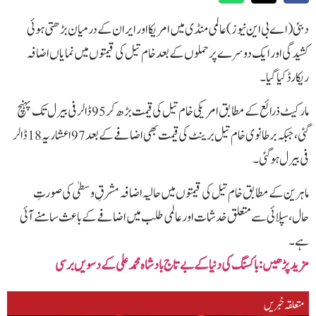
دبئی (اے بی این نیوز)عالمی منڈی میں امریکا اور ایران کے درمیان بڑھتی ہوئی
کشیدگی اور ایک دوسرے پر حملوں کے بعد خام تیل کی قیمتوں میں نمایاں اضافہ
ریکارڈ کیا گیا۔
مارکیٹ ذرائع کےمطابق امریکی خام تیل کی قیمت بڑھ کر 95 ڈالر فی بیرل تک پہنچ
گئی،جبکہ برطانوی خام تیل برینٹ کی قیمت بھی اضافے کے بعد 97 اعشاریہ 18 ڈالر
فی بیرل ہو گئی۔
ماہرین کے مطابق خام تیل کی قیمتوں میں حالیہ اضافہ مشرقِ وسطیٰ کی صورتِ
حال،سپلائی سے متعلق خدشات اور عالمی طلب میں اضافے کے باعث سامنے آئی
ہے۔
مزید پڑھیں: باکسنگ کی دنیا کے بے تاج بادشاہ محمد علی کے دسویں برسی
متعلقہ خبریں