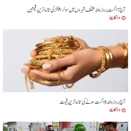
آج 7 اگست بروز ہفتہ مختلف شہروں میں سولر پینلز کی تازہ ترین قیمتیں
12 گھنٹے پہلے
آج بروز ہفتہ 8 اگست سونے کی تازہ ترین قیمت
12 گھنٹے پہلے