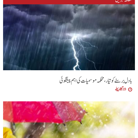
بادل برسنے کو تیار، محکمہ موسمیات کی اہم پیشگوئی
23 گھنٹے پہلے