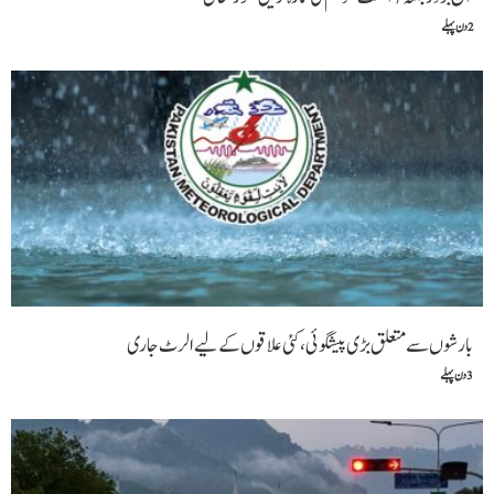
2 دن پہلے
بارشوں سے متعلق بڑی پیشگوئی، کئی علاقوں کے لیے الرٹ جاری
3 دن پہلے