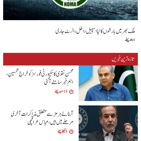
ملک بھر میں بارشوں کا نیا اسپیل داخل، الرٹ جاری
1 ہفتہ پہلے
تازہ ترین خبریں
محسن نقوی کا سکیورٹی فورسز کو خراج تحسین،
اہم خبر سامنے آگئی
13 منٹ پہلے
آبنائے ہرمز سے متعلق مذاکرات آخری
مرحلے میں ہیں، عباس عراقچی
3 گھنٹے پہلے