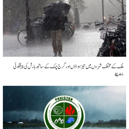
ملک کے مختلف شہروں میں تیز ہواؤں اور گرج چمک کے ساتھ بارش کی پیشگوئی
1 ہفتہ پہلے