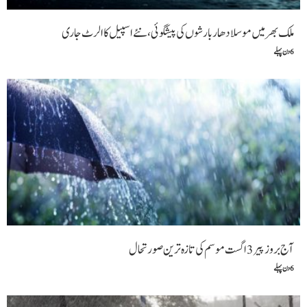
ملک بھر میں موسلادھار بارشوں کی پیشگوئی، نئے اسپیل کا الرٹ جاری
6 دن پہلے
آج بروز پیر 3 اگست موسم کی تازہ ترین صورتحال
6 دن پہلے