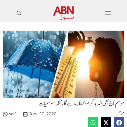
موسم آج بھی شدید گرم وخشک رہے گا،محکمہ موسمیات
موسم
saif
June 10, 2026