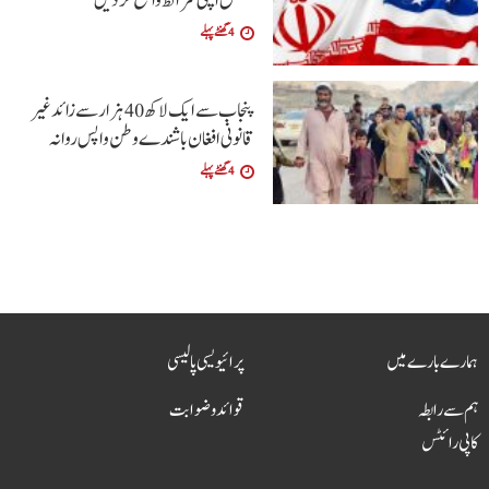
متعلق اپنی شرائط واضح کردیں
4 گھنٹے پہلے
پنجاب سے ایک لاکھ 40 ہزار سے زائد غیر
قانونی افغان باشندے وطن واپس روانہ
4 گھنٹے پہلے
ہمارے بارے میں
پرائیویسی پالیسی
ہم سے رابطہ
قوائد و ضوابت
کاپی رائٹس