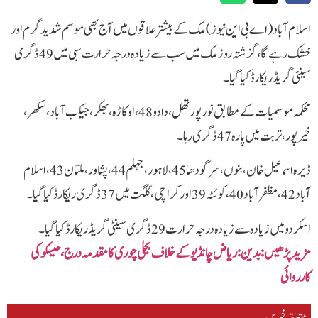
اسلام آباد(اےبی این نیوز)ملک کے بیشتر علاقوں میں آج بھی موسم شدید گرم اور
خشک رہے گا، گزشتہ روز ملک میں سب سے زیادہ درجہ حرارت سبی میں 49 ڈگری
سینٹی گریڈ ریکارڈ کیا گیا۔
محکمہ موسمیات کے مطابق نور پور تھل، دادو 48، اوکاڑہ، بھکر، جیکب آباد، سکھر،
خیرپور، تربت میں پارہ 47 ڈگری رہا۔
ڈیرہ اسماعیل خان، بنوں، سرگودھا 45، لاہور، جہلم44، پشاور، ملتان43، اسلام
آباد 42، مظفر آباد 40، کوئٹہ39 اور کراچی، گلگت میں 37 ڈگری ریکارڈ کیا گیا۔
اسکردو میں زیادہ سے زیادہ درجہ حرارت 29 ڈگری سینٹی گریڈ ریکارڈ کیا گیا۔
مزید پڑھیں: بدین: ریاض چانڈیو کے خلاف بجلی چوری کا مقدمہ درج، حیسکو کی
کارروائی
متعلقہ خبریں