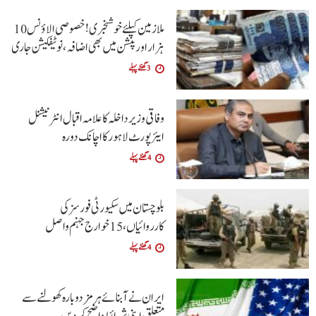
ملازمین کیلئے خوشخبری !خصوصی الاؤنس 10
ہزار اور پنشن میں بھی اضافہ،نوٹیفکیشن جاری
3 گھنٹے پہلے
وفاقی وزیر داخلہ کا علامہ اقبال انٹرنیشنل
ایئرپورٹ لاہور کا اچانک دورہ
4 گھنٹے پہلے
بلوچستان میں سکیورٹی فورسز کی
کارروائیاں، 15 خوارج جہنم واصل
4 گھنٹے پہلے
ایران نے آبنائے ہرمز دوبارہ کھولنے سے