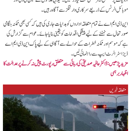
موبائل الرٹس کے ذریعے سرکاری وارننگز سے آگاہ رہیں۔
این ڈی ایم اے نے تمام متعلقہ اداروں کو ہدایات جاری کی ہیں کہ کسی بھی ممکنہ ہنگامی
صورتحال سے نمٹنے کے لیے پیشگی اقدامات کو یقینی بنایا جائے۔ عوام سے گزارش کی
ہے کہ موسم اور ممکنہ خطرات کے حوالے سے آگاہی کے لیے پاک این ڈی ایم اے
ڈیزاسٹر الرٹ ایپ سے راہنمائی لیں۔
مزید پڑھیں: ڈاکٹر عافیہ صدیقی کی رہائی سے متعلق رپورٹ پیش نہ کرنے پر عدالت کا
اظہار برہمی
متعلقہ خبریں