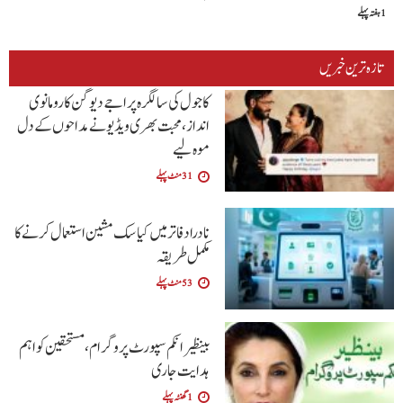
1 ہفتہ پہلے
تازہ ترین خبریں
کاجول کی سالگرہ پر اجے دیوگن کا رومانوی
انداز، محبت بھری ویڈیو نے مداحوں کے دل
موہ لیے
31 منٹ پہلے
نادرا دفاتر میں کیاسک مشین استعمال کرنے کا
مکمل طریقہ
53 منٹ پہلے
بینظیر انکم سپورٹ پروگرام،مستحقین کو اہم
ہدایت جاری
1 گھنٹہ پہلے