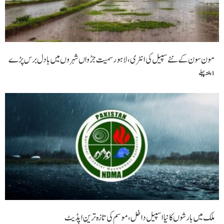
مون سون کے نئے سپیل کی انٹری، لاہور سمیت جڑواں شہروں میں بادل برس پڑے
1 ہفتہ پہلے
ملک میں بارشوں کا نیا اسپیل داخل،موسم کی تازہ ترین اپڈیٹ