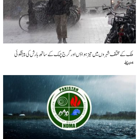
ملک کے مختلف شہروں میں تیز ہواؤں اور گرج چمک کے ساتھ بارش کی پیشگوئی
4 دن پہلے