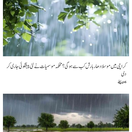
کراچی میں موسلادھار بارش کب سے ہوگی؟ محکمہ موسمیات نے نئی پیشگوئی جاری کر
دی
6 دن پہلے