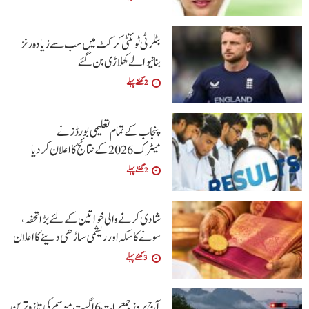
بٹلر ٹی ٹوئنٹی کرکٹ میں سب سے زیادہ رنز
بنانیوالے کھلاڑی بن گئے
2 گھنٹے پہلے
پنجاب کے تمام تعلیمی بورڈ ز نے
میٹرک 2026 کے نتائج کا اعلان کردیا
2 گھنٹے پہلے
شادی کرنے والی خواتین کےلئے بڑا تحفہ،
سونے کا سکہ اور ریشمی ساڑھی دینے کا اعلان
3 گھنٹے پہلے
آج بروز جمعرات 6 اگست موسم کی تازہ ترین