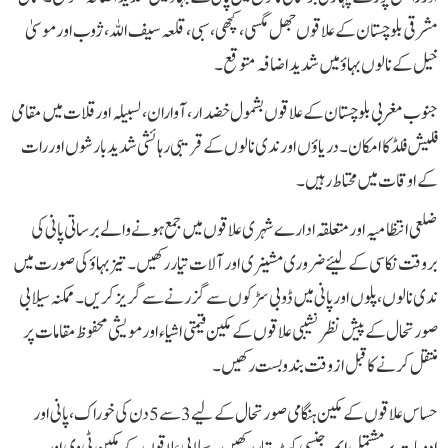
مشرقی بلوچستان کے علاقوں جھل مگسی، کچھی، سبی، قلعہ سیف اللہ، ژوب اور موسیٰ
خیل کے نالوں بہاؤ میں شدید اضافہ متوقع۔
جنوب مغربی بلوچستان کے علاقوں بشمول خضدار، آواران، لسبیلہ اور قلات میں مقامی
فلیش فلڈ کا امکان۔دریا ؤں اور ندی نالوں کے قریبی رہائشی شدید بارشوں اور رات
کے اوقات میں محتاط رہیں۔
ضلعی انتظامیہ اور متعلقہ ادارے شہری علاقوں میں جمع ہونے والے برساتی پانی کی
بروقت نکاسی کے لیئے ضروری مشینری اور آلات تیار رکھیں ۔تیز بہاؤ کی صورت میں
ندی نالوں، پلوں اور پانی میں ڈوبی سڑکوں سے گزرنے سے گریزکریں۔ممکنہ سیلابی
صورتحال کے پیش نظر نشیبی علاقوں کے مکین قیمتی اشیاء اور مویشی محفوظ مقامات پر
منتقل کرنے کا قبل از وقت بندوبست رکھیں۔
حساس علاقوں کے مکین ہنگامی صورتحال کے لیے 3 سے 5 دن کی خوراک، پانی اور
ادویات پر مشتمل ایمرجنسی کٹ تیار رکھیں ۔سیلابی علاقوں کے مکین ٹی وی اور