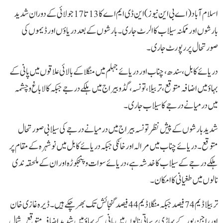
اسلام آباد(اے بی این نیوز)این ڈی ایم اے کا 13 تا 17 جولائی کے دوران شدید
بارشوں اور ممکنہ سیلاب کا الرٹ جاری۔بارشوں کے بعد دریاؤں اور ڈیموں کی
صورتحال پررپورٹ جاری ۔
دریائے کابل، سندھ، چناب اور دریائے جہلم میں منگلا کے بالائی علاقوں میں پانی کے
بہاؤ میں اضافہ متوقع،تربیلا، تونسہ، گڈو بیراج میں ہلکے درجے جبکہ کالا باغ و چشمہ
میں درمیانے درجے کا سیلاب جاری۔
شدید بارشوں کے پیش نظر تونسہ بیراج میں درمیانے درجے کی سیلابی صورتحال
متوقع۔دریائے چناب میں مرالہ اور خانکی جبکہ دریائے کابل میں نوشہرہ کے مقام پر
ہلکے درجے کے سیلاب کا خدشہ ہے،دریائے سوات و پنجکوڑہ اور ان کے ملحقہ ندی
نالوں میں طغیانی کا امکان۔
تربیلا ڈیم 74 فیصد جبکہ منگلا ڈیم 44 فیصد گنجائش تک بھر چکے ہیں۔ڈیرہ غازی خان
اور راجن پور کے پہاڑی برساتی نالوں میں پانی کے بہاؤ میں شدید اضافہ متوقع۔شمال