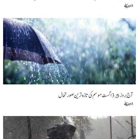
3 دن پہلے
آج بروز پیر 3 اگست موسم کی تازہ ترین صورتحال
3 دن پہلے