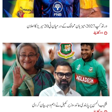
ورلڈ کپ 2027، میزبان ممالک کے درمیان ٹی20 سیریز کا اعلان
14 گھنٹے پہلے
شکیب الحسن پر پابندی عائد، وزیر کھیل نے اہم وجہ بیان کر دی
16 گھنٹے پہلے