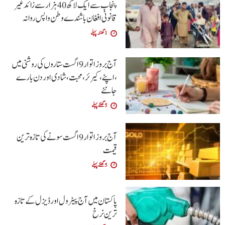
پنجاب سے ایک لاکھ 40 ہزار سے زائد غیر
قانونی افغان باشندے وطن واپس روانہ
1 گھنٹہ پہلے
آج بروز اتوار9 اگست ستاروں کی روشنی میں
،اپنے،کیرئر،محبت ،شادی اور دن بارے
جانئے
5 گھنٹے پہلے
آج بروز اتوار 9 اگست سونے کی تازہ ترین
قیمت
5 گھنٹے پہلے
پاکستان میں آج پیٹرول اور ڈیزل کے تازہ
ترین نرخ