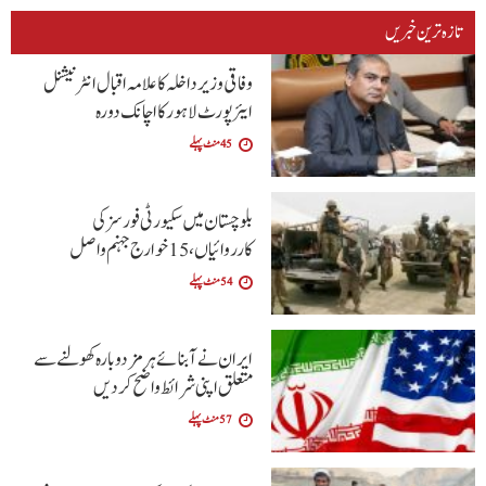
تازہ ترین خبریں
وفاقی وزیر داخلہ کا علامہ اقبال انٹرنیشنل
ایئرپورٹ لاہور کا اچانک دورہ
45 منٹ پہلے
بلوچستان میں سکیورٹی فورسز کی
کارروائیاں، 15 خوارج جہنم واصل
54 منٹ پہلے
ایران نے آبنائے ہرمز دوبارہ کھولنے سے
متعلق اپنی شرائط واضح کردیں
57 منٹ پہلے