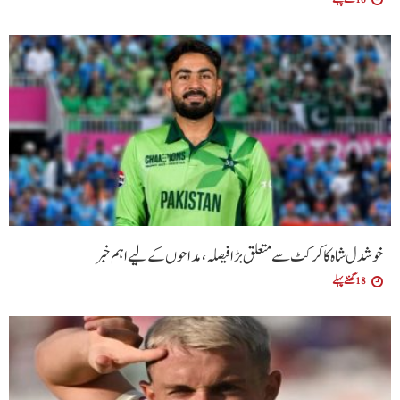
خوشدل شاہ کا کرکٹ سے متعلق بڑا فیصلہ، مداحوں کے لیے اہم خبر
18 گھنٹے پہلے