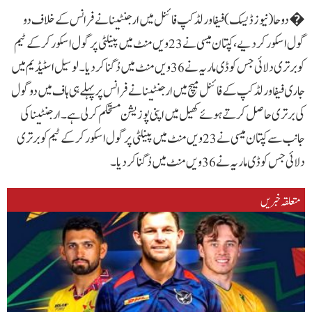
�دوحا (نیوز ڈیسک )فیفا ورلڈ کپ فائنل میں ارجنٹینا نے فرانس کے خلاف دو
گول اسکور کر دیے،کپتان میسی نے 23 ویں منٹ میں پینلٹی پر گول اسکور کر کے ٹیم
کو برتری دلائی جس کو ڈی ماریہ نے 36 ویں منٹ میں دُگنا کر دیا۔لوسیل اسٹیڈیم میں
جاری فیفا ورلڈ کپ کے فائنل میچ میں ارجنٹینا نے فرانس پر پہلے ہی ہاف میں دو گول
کی برتری حاصل کرتے ہوئے کھیل میں اپنی پوزیشن مستحکم کر لی ہے۔ارجنٹینا کی
جانب سے کپتان میسی نے 23 ویں منٹ میں پینلٹی پر گول اسکور کر کے ٹیم کو برتری
دلائی جس کو ڈی ماریہ نے 36 ویں منٹ میں دُگنا کر دیا۔
متعلقہ خبریں