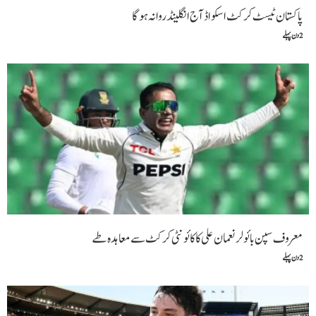
پاکستان ٹیسٹ کرکٹ اسکواڈ آج انگلینڈ روانہ ہوگا
2 دن پہلے
معروف سپن بائولر نعمان علی کا کائونٹی کرکٹ سے معاہدہ طے
2 دن پہلے