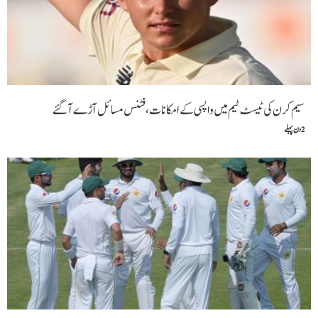
سیم کرن کی ٹیسٹ ٹیم میں واپسی کے امکانات،فٹنس مسائل آڑے آگئے
2 دن پہلے