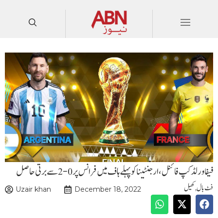
فیفا ورلڈ کپ فائنل، ارجنٹینا کو پہلے ہاف میں فرانس پر 0-2 سے برتی حاصل
فٹ بال
,
کھیل
Uzair khan
December 18, 2022