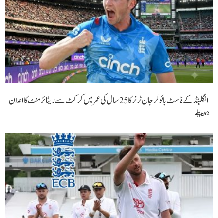
انگلینڈ کے فاسٹ بائولر جان ٹرنر کا 25 سال کی عمر میں کرکٹ سے ریٹائرمنٹ کا اعلان
2 دن پہلے