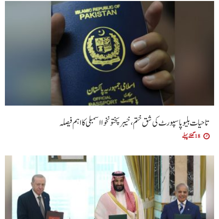
تاحیات بلیو پاسپورٹ کی شق ختم، خیبر پختونخوا اسمبلی کا اہم فیصلہ
18 گھنٹے پہلے