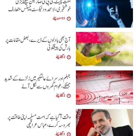
مفت چیٹ جی پی ٹی صارفین کیلئے بڑی
خوشخبری، لامحدود ٹیکسٹ چیٹس متعارف
55 منٹ پہلے
آج بھی بادلوں کے ڈیرے ، بعض مقامات پر
بارش کی پیشگوئی
2 گھنٹے پہلے
جہلم اور سرائے عالمگیر میں زلزے کے شدید
جھٹکے ،عوام گھروں سے نکل آئے
2 گھنٹے پہلے
وقت آگیا ہے کہ امت مسلمہ اپنی طاقت پر
بھروسہ کرے ،عباس عراقچی
3 گھنٹے پہلے