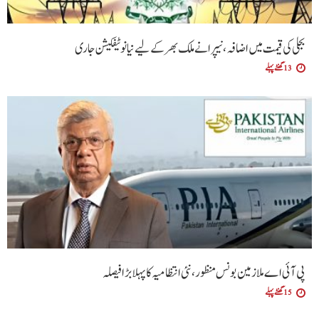
بجلی کی قیمت میں اضافہ، نیپرا نے ملک بھر کے لیے نیا نوٹیفکیشن جاری
13 گھنٹے پہلے
پی آئی اے ملازمین بونس منظور، نئی انتظامیہ کا پہلا بڑا فیصلہ
15 گھنٹے پہلے