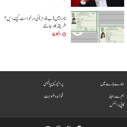
نادرا میں (ب فارم ) کی درخواست کیسے دیں ؟
طریقہ کار جانئے
3 گھنٹے پہلے
ہمارے بارے میں
پرائیویسی پالیسی
ہم سے رابطہ
قوائد و ضوابت
کاپی رائٹس