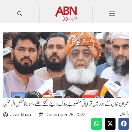
عمران خان کے دور میں ترقیاتی منصوبے روک دئیے گئےتھے،مولانا فضل الرحمٰن
پاکستان
Uzair khan
December 26, 2022