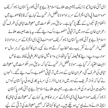
ڈی آئی خان(نیوزڈیسک)جمعیت علمائے اسلام (جے یو آئی) اور پاکستان ڈیموکریٹک
موومنٹ (پی ڈی ایم) کے سربراہ مولانا فضل الرحمٰن نے کہاہے کہ فاٹا کا صوبے میں
انضمام قبائلیوں کے گلے پڑ گیا ہے۔ سابق دورِ حکومت میں معیشت تباہی کی طرف گئی
، عمران خان کے دور میں ترقیاتی منصوبے روک دئیے گئے۔یہ بات جمعیت علمائے
اسلام (جے یو آئی) اور پاکستان ڈیموکریٹک موومنٹ (پی ڈی ایم) کے سربراہ مولانا
فضل الرحمٰن نے تقریب سے خطاب کرتے ہوئے کہی ۔ان کا کہنا ہے کہ ہر سال سو
سو ارب روپے دینے کا فیصلہ کیا گیا تھا، ڈیرہ اسماعیل خان جغرافیائی لحاظ سے خاص
اہمیت اختیار کر گیا ہے۔مولانا فضل الرحمٰن نے کہا کہ سابق دورِ حکومت میں معیشت
تباہی کی طرف گئی ، عمران خان کے دور میں ترقیاتی منصوبے روک دئیے گئے۔انہوں
نے کہا کہ نواز شریف کے دور میں اربوں ڈالرز کی سرمایہ کاری ہوئی، پاکستان کو اس
وقت بیرونی امداد کی ضرورت ہے۔جمعیت علمائے اسلام (جے یو آئی) اور پاکستان
ڈیموکریٹک موومنٹ (پی ڈی ایم) کے سربراہ کا مزید کہنا ہے کہ معیشت کی تباہی کا
ایجنڈا لانے والے مایوس ہو چکے ہیں۔ان کا کہنا تھا کہ ہمیں معیشت کی ترقی کے لیے