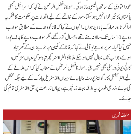
خود اعتمادی کے ساتھ پالیسی بنانا ہو گی۔مولانا فضل الرحمٰن نے کہا کہ اسرائیل کبھی
پاکستان کا خیر خواہ نہیں ہو سکتا، سود کے خاتمے کے لیے اقدامات پر حکومت کا شکریہ
ادا کرتا اور مبارک باد دیتا ہوں۔انہوں نے کہا کہ فاٹا کو وعدے کے مطابق سو ارب
روپے 10 سال تک سالانہ ملنے تھے، 5 سال گزر گئے، مگر سو ارب روپے کا ہدف پورا
نہیں کیا گیا۔سربراہ جے یو آئی نے کہا کہ فاٹا کے مکین مہاجر بنے ان کے گھر تباہ
ہوئے، جو اب تک بحال نہیں ہو سکے، فاٹا کا انفرا اسٹرکچر تباہ ہو گیا، وہاں سڑکیں،
کالج، یونی ورسٹی بھی نہیں بنی۔مولانا فضل الرحمٰن نے مطالبہ کیا کہ اس علاقے کے
لیے انٹرنیشنل کارگو ایئر پورٹ بنایا جائے، یہاں انڈسٹریل پارک کے لیے جگہ مختص
کی جائے، زرعی طور پر یہ علاقہ بہت زرخیز ہے، یہاں زراعت پر مبنی انڈسٹری قائم کی
جائے۔
متعلقہ خبریں