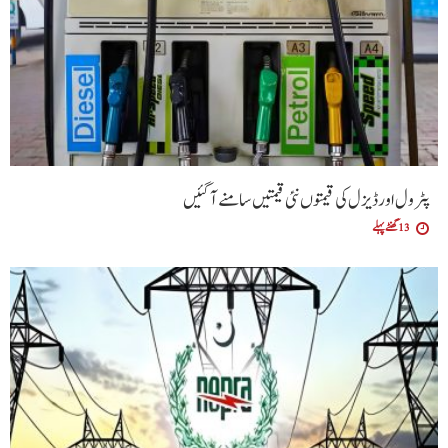
پٹرول اور ڈیزل کی قیمتوں نئی قیمتیں سامنے آگئیں
13 گھنٹے پہلے