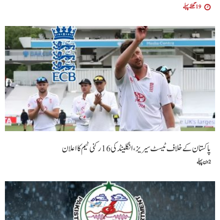
19 گھنٹے پہلے
پاکستان کے خلاف ٹیسٹ سیریز، انگلینڈ کی 16 رکنی ٹیم کا اعلان
2 دن پہلے