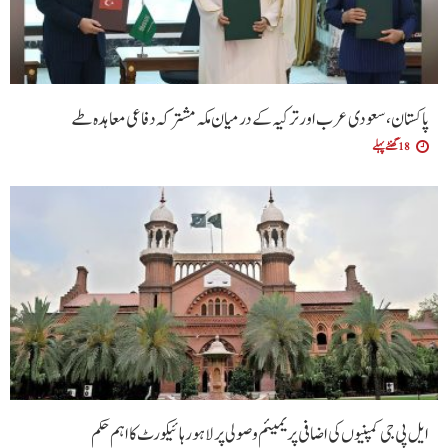
پاکستان، سعودی عرب اور ترکیہ کے درمیان مکہ مشترکہ دفاعی معاہدہ طے
18 گھنٹے پہلے
ایل پی جی کمپنیوں کی اضافی پریمیئم وصولی پر لاہور ہائیکورٹ کا اہم حکم