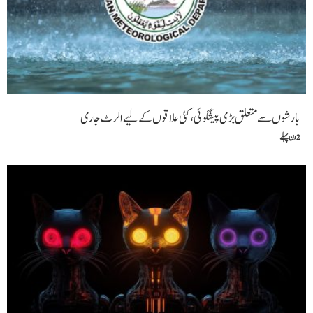
بارشوں سے متعلق بڑی پیشگوئی، کئی علاقوں کے لیے الرٹ جاری
2 دن پہلے