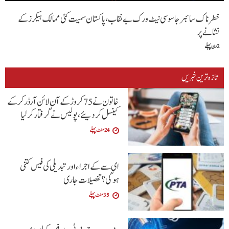
خطرناک سائبر جاسوسی نیٹ ورک بے نقاب، پاکستان سمیت کئی ممالک ہیکرز کے
نشانے پر
2 دن پہلے
تازہ ترین خبریں
خاتون نے 75 کروڑ کے آن لائن آرڈر کرکے
کینسل کردیئے،پولیس نے گرفتار کرلیا
24 منٹ پہلے
ای سے کے اجراءاور تبدیلی کی فیس کتنی
ہوگی؟تفصیلات جاری
35 منٹ پہلے