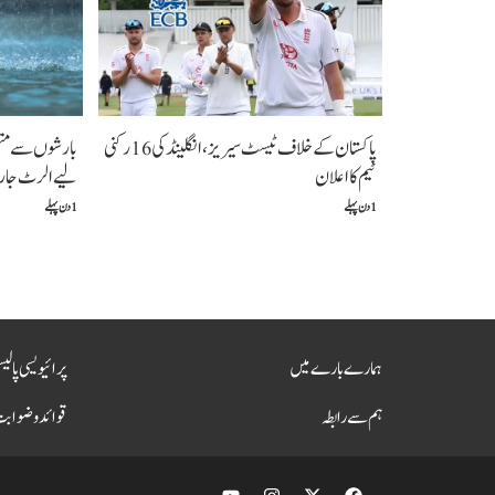
پاکستان کے خلاف ٹیسٹ سیریز، انگلینڈ کی 16 رکنی
بارشوں سے متع
ٹیم کا اعلان
لیے الرٹ جا
1 دن پہلے
1 دن پہلے
ہمارے بارے میں
پرائیویسی پالی
ہم سے رابطہ
قوائد و ضواب