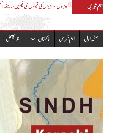
اہم خبریں
کی قیمت میں اضافہ، نیپرا نے ملک بھر کے لیے نیا نوٹیفکیشن جاری
صفحہ اول
اہم خبریں
پاکستان
انٹرنیشنل