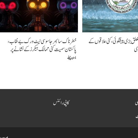
لق بڑی پیشگوئی، کئی علاقوں کے
خطرناک سائبر جاسوسی نیٹ ورک بے نقاب،
ری
پاکستان سمیت کئی ممالک ہیکرز کے نشانے پر
1 دن پہلے
سی
کاپی رائٹس
ت