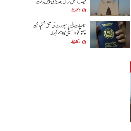
فیصلہ، تین سال بعد بڑی پیش رفت
6 گھنٹے پہلے
تاحیات بلیو پاسپورٹ کی شق ختم، خیبر
پختونخوا اسمبلی کا اہم فیصلہ
7 گھنٹے پہلے