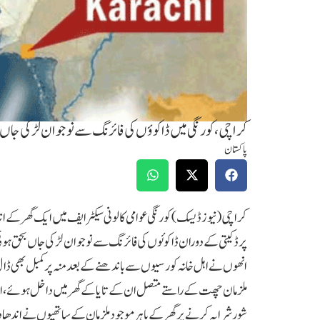
کراچی ،کورنگی میں ڈاکوؤں کی فائرنگ سے نوجوان لڑکی جاں
پاکستان
کراچی (نیوز ڈیسک) کورنگی عوامی کالونی سیکٹر ایف میں ایک گھر کے اند
پر ڈکیتی کےدوران ڈاکوئوں کی فائرنگ سے نوجوان لڑکی جاں بحق ہو ئی،
انھوں نے اہل خانہ کو رسیوں سے باندھنے کے بعد منہ پر کمبل بھی ڈال دیا
ملزمان چھت کے راستے متصل ان کے تایا کے گھر میں داخل ہوئے ، اس
شور شرابہ کرنے پر گھر کے باہر موجود ملزمان کے ساتھیوں نے اندھا دھ