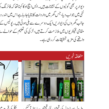
دیوار پر بھی گولیوں کے نشانات ہیں۔ایس ایچ او کا کہنا تھا کہ فائر
نفی میں جواب دیا ، جس گھر میں واردات کا بتایا جارہا ہے اس میں 
جانب گھروں کی دیواریں ایک دوسرے سے ملی ہوئی ہیں۔پولیس کے مطابق
مقامی فیکٹریوں میں ملازمت کرتے ہیں، لڑکی کی تعلیم کے حوالے سے بھ
واقعے کی مزید تحقیقات کررہی ہے۔
متعلقہ خبریں
پٹرول اور ڈیزل کی قیمتوں نئی قیمتیں سامنے آگئیں
بجلی کی قیمت می