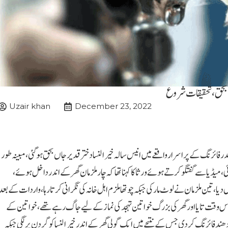
 بحق، تحقیقات شروع
Uzair khan
December 23, 2022
ر فائرنگ کے پراسرار واقعے میں انیس سالہ خیر النسا دختر قدیر جاں بحق ہوگئی، مبینہ طور
میڈیا سے گفتگو کرتے ہوئے ورثا کا کہنا تھا کہ چار ملزمان گھر کے اندر داخل ہوئے،
 ، تین ملزمان نے لوٹ مار کی جبکہ چوتھا ملزم اہل خانہ کی نگرانی کرتا رہا ، واردات کے بعد
 وقت تایا اور گھر کی بزرگ خواتین تہجد کی نماز کے لیے جاگ رہے تھے ، خواتین کے
ند فائرنگ کردی جس کے نتیجے میں ایک گولی گھر کے اندر خیر النسا کو گردن پر لگی جبکہ