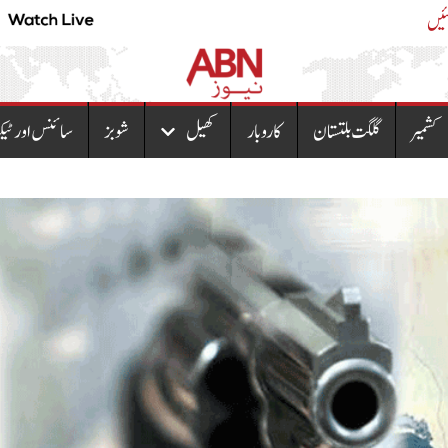
پٹرول اور ڈیزل کی قیمتوں نئی قیمتیں سامنے آگئیں
کشمیر
گلگت بلتستان
کاروبار
کھیل
شوبز
سائنس اور ٹیک