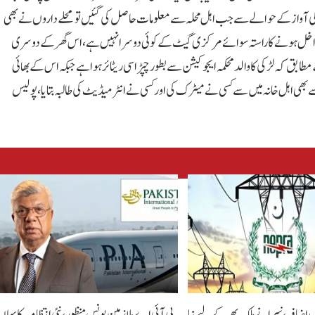
نگ کی آواز کے حوالے سے جب اہل محلہ سے معلومات حاصل کی گئیں تو محلے داروں نے بھی
اندر داخل ہونے کا راستہ سوائے مرکزی گیٹ کے کوئی دوسرا نہیں ہے،اس گھر کے دوسری
 کہ لڑکی کا والد محکمہ ایجوکیشن سے بطور چپڑاسی ریٹائر ہوا ہے جبکہ اس کے بھائی
ی اہل خانہ میں سے کسی نے میٹرک کی اور کسی نے انٹر میڈیٹ کی طالبہ بتایا ، پولیس
ں اضافہ، نیپرا نے ملک بھر کے لیے نیا
پی آئی اے ملازمین بونس منظور، نئی انتظامیہ کا پہلا