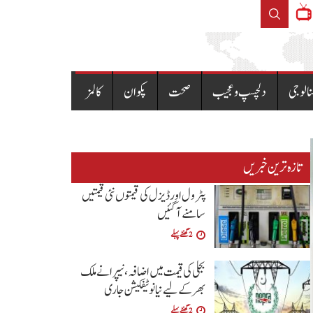
ایدھی سینٹر سہراب گوٹھ پر ڈکیتی کی واردات، ملزمان 65 لاکھ روپے ل
نالوجی
دلچسپ و عجیب
صحت
پکوان
کالمز
تازہ ترین خبریں
پٹرول اور ڈیزل کی قیمتوں نئی قیمتیں
سامنے آگئیں
2 گھنٹے پہلے
بجلی کی قیمت میں اضافہ، نیپرا نے ملک
بھر کے لیے نیا نوٹیفکیشن جاری
2 گھنٹے پہلے