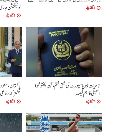
نوٹیفکیشن جاری
2 گھنٹے پہلے
2 گھنٹے پہلے
تاحیات بلیو پاسپورٹ کی شق ختم، خیبر پختونخوا
پاکستان، سعود
اسمبلی کا اہم فیصلہ
مشترکہ دفاعی 
7 گھنٹے پہلے
8 گھنٹے پہلے