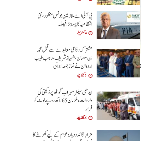
پی آئی اے ملازمین بونس منظور، نئی
انتظامیہ کا پہلا بڑا فیصلہ
4 گھنٹے پہلے
مشترکہ دفاعی معاہدے سے قبل محمد
بن سلمان، شہباز شریف ، رجب طیب
اردوان نے نماز جمعہ ادا کی
5 گھنٹے پہلے
ایدھی سینٹر سہراب گوٹھ پر ڈکیتی کی
واردات، ملزمان 65 لاکھ روپے لوٹ کر
فرار
6 گھنٹے پہلے
مزارِ قائد دوبارہ عوام کے لیے کھولنے کا