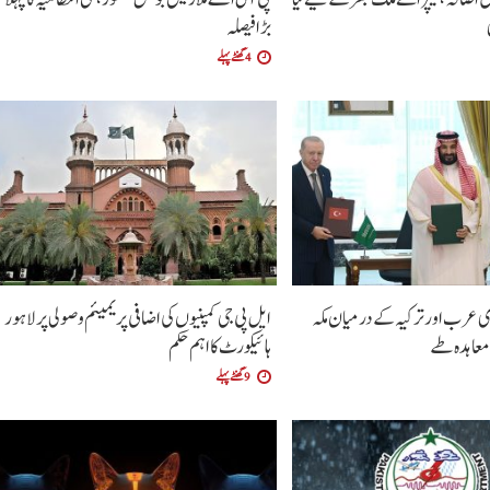
بڑا فیصلہ
4 گھنٹے پہلے
ی عرب اور ترکیہ کے درمیان مکہ
ایل پی جی کمپنیوں کی اضافی پریمیئم وصولی پر لاہور
معاہدہ طے
ہائیکورٹ کا اہم حکم
9 گھنٹے پہلے