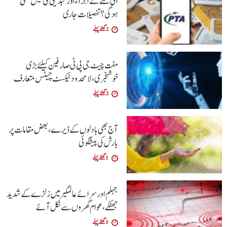
ای سے کے اجراءاور تبدیلی کی فیس کتنی
ہوگی؟تفصیلات جاری
2 گھنٹے پہلے
مفت چیٹ جی پی ٹی صارفین کیلئے بڑی
خوشخبری، لامحدود ٹیکسٹ چیٹس متعارف
2 گھنٹے پہلے
آج بھی بادلوں کے ڈیرے ، بعض مقامات پر
بارش کی پیشگوئی
3 گھنٹے پہلے
جہلم اور سرائے عالمگیر میں زلزے کے شدید
جھٹکے ،عوام گھروں سے نکل آئے
3 گھنٹے پہلے