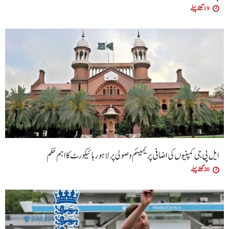
19 گھنٹے پہلے
ایل پی جی کمپنیوں کی اضافی پریمیئم وصولی پر لاہور ہائیکورٹ کا اہم حکم
20 گھنٹے پہلے