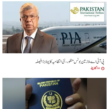
پی آئی اے ملازمین بونس منظور، نئی انتظامیہ کا پہلا بڑا فیصلہ
16 گھنٹے پہلے