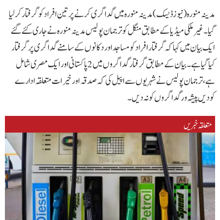
مدینہ منورہ (نیوزڈیسک)مدینہ منورہ میں گداگری کرنے پر تین افراد کو گرفتار کرلیا
گیا۔غیرملکی میڈیاکے مطابق منگل کو ترجمان پولیس مدینہ منورہ نے جاری کئے گئے
ایک بیان میں کہاکہ گرفتار افراد کو مساجد اور دکانوں کے سامنے گداگری پر گرفتار
کیا گیا ہے۔بیان کے مطابق گرفتار گداگروں میں 2 پاکستانی اور ایک مصری شامل
ہے،ترجمان پولیس نے شہریوں سے اپیل کی کہ صدقہ اور خیرات متعلقہ ادارے
کودیں پیشہ ورگداگروں کونہ دیں۔
متعلقہ خبریں