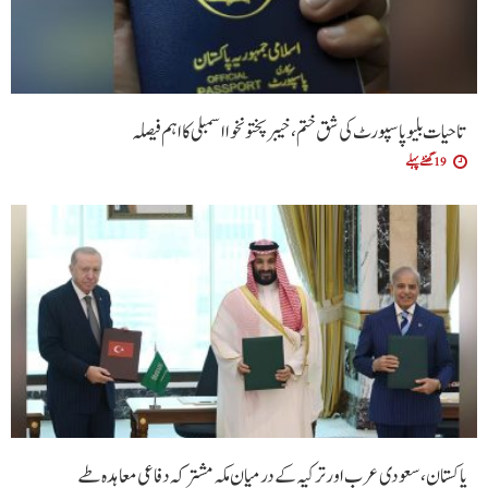
تاحیات بلیو پاسپورٹ کی شق ختم، خیبر پختونخوا اسمبلی کا اہم فیصلہ
19 گھنٹے پہلے
پاکستان، سعودی عرب اور ترکیہ کے درمیان مکہ مشترکہ دفاعی معاہدہ طے