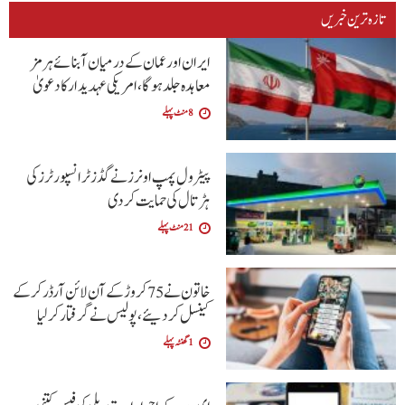
تازہ ترین خبریں
ایران اور عمان کے درمیان آبنائے ہرمز
معاہدہ جلد ہوگا،امریکی عہدیدار کا دعویٰ
8 منٹ پہلے
پیٹرول پمپ اونرز نے گڈز ٹرانسپورٹرز کی
ہڑتال کی حمایت کردی
21 منٹ پہلے
خاتون نے 75 کروڑ کے آن لائن آرڈر کرکے
کینسل کردیئے،پولیس نے گرفتار کرلیا
1 گھنٹہ پہلے