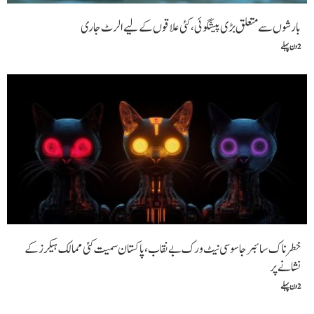
بارشوں سے متعلق بڑی پیشگوئی، کئی علاقوں کے لیے الرٹ جاری
2 دن پہلے
خطرناک سائبر جاسوسی نیٹ ورک بے نقاب، پاکستان سمیت کئی ممالک ہیکرز کے
نشانے پر
2 دن پہلے