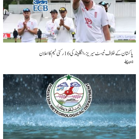
پاکستان کے خلاف ٹیسٹ سیریز، انگلینڈ کی 16 رکنی ٹیم کا اعلان
2 دن پہلے