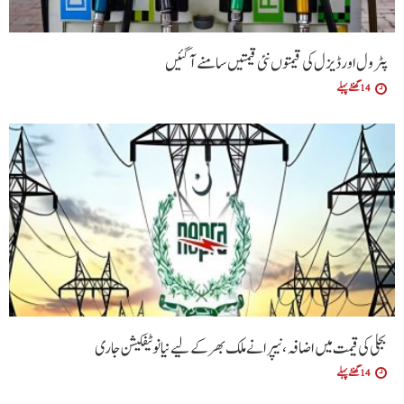
پٹرول اور ڈیزل کی قیمتوں نئی قیمتیں سامنے آگئیں
14 گھنٹے پہلے
بجلی کی قیمت میں اضافہ، نیپرا نے ملک بھر کے لیے نیا نوٹیفکیشن جاری
14 گھنٹے پہلے