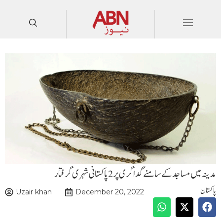
مدینہ میں مساجد کے سامنے گداگری پر 2 پاکستانی شہری گرفتار
پاکستان
Uzair khan
December 20, 2022