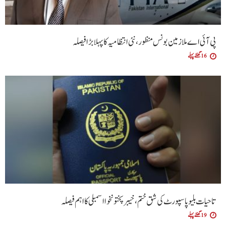
پی آئی اے ملازمین بونس منظور، نئی انتظامیہ کا پہلا بڑا فیصلہ
16 گھنٹے پہلے
تاحیات بلیو پاسپورٹ کی شق ختم، خیبر پختونخوا اسمبلی کا اہم فیصلہ
19 گھنٹے پہلے