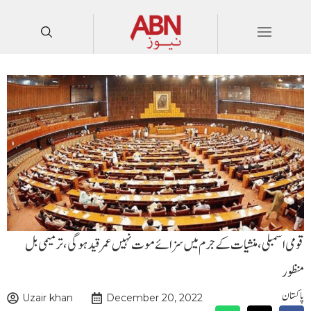
قومی اسمبلی ،منشیات کے جرم میں سزائے موت نہیں عمر قید ہوگی، ترمیمی بل
منظور
پاکستان
Uzair khan
December 20, 2022