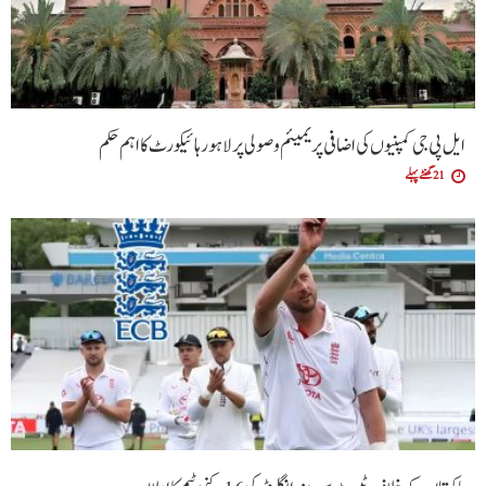
ایل پی جی کمپنیوں کی اضافی پریمیئم وصولی پر لاہور ہائیکورٹ کا اہم حکم
21 گھنٹے پہلے