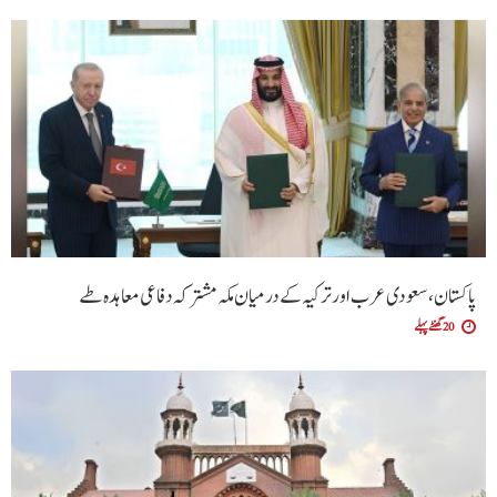
پاکستان، سعودی عرب اور ترکیہ کے درمیان مکہ مشترکہ دفاعی معاہدہ طے
20 گھنٹے پہلے