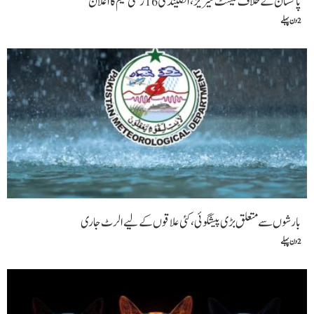
پاکستان کے خلاف ٹیسٹ سیریز، انگلینڈ کی 16 رکنی ٹیم کا اعلان
2 دن پہلے
بارشوں سے متعلق بڑی پیشگوئی، کئی علاقوں کے لیے الرٹ جاری
2 دن پہلے