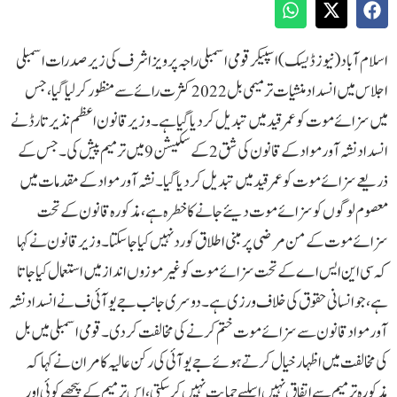
اسلام آباد(نیوز ڈیسک )اسپیکر قومی اسمبلی راجہ پرویز اشرف کی زیر صدرات اسمبلی
اجلاس میں انسداد منشیات ترمیمی بل 2022 کثرت رائے سے منظور کرلیا گیا، جس
میں سزائے موت کو عمر قید میں تبدیل کردیا گیا ہے۔ وزیر قانون اعظم نذیر تارڈ نے
انسداد نشہ آور مواد کے قانون کی شق 2 کے سکیشن 9 میں ترمیم پیش کی۔ جس کے
ذریعے سزائے موت کو عمر قید میں تبدیل کر دیا گیا۔نشہ آور موا د کے مقدمات میں
معصوم لوگوں کو سزائے موت دیئے جانے کا خطرہ ہے، مذکورہ قانون کے تحت
سزائے موت کے من مرضی پر مبنی اطلاق کو رد نہیں کیا جاسکتا۔وزیر قانون نے کہا
کہ سی این ایس اے کے تحت سزائے موت کو غیر موزوں انداز میں استعمال کیا جاتا
ہے ، جو انسانی حقوق کی خلاف ورزی ہے۔دوسری جانب جے یو آئی ف نے انسداد نشہ
آور مواد قانون سے سزائے موت ختم کرنے کی مخالفت کر دی۔ قومی اسمبلی میں بل
کی مخالفت میں اظہار خیال کرتے ہوئے جے یو آئی کی رکن عالیہ کامران نے کہا کہ
مذکورہ ترمیم سے اتفاق نہیں اسلیے حمایت نہیں کر سکتی، اس ترمیم کے پیچھے کوئی اور