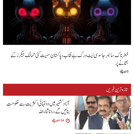
خطرناک سائبر جاسوسی نیٹ ورک بے نقاب، پاکستان سمیت کئی ممالک ہیکرز کے
نشانے پر
2 دن پہلے
تازہ ترین خبریں
آزاد کشمیر میں دو تہائی اکثریت سے حکومت
بنائیں گے ،رانا ثناء اللہ
16 منٹ پہلے