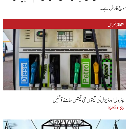
سوچ کار فرما ہے۔
متعلقہ خبریں
پٹرول اور ڈیزل کی قیمتوں نئی قیمتیں سامنے آگئیں
14 گھنٹے پہلے