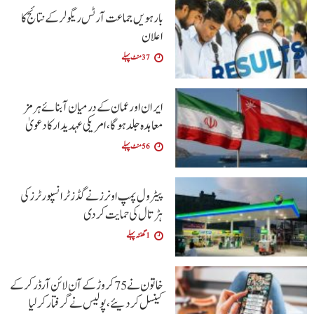
بارہویں جماعت آرٹس ریگولر کے نتائج کا
اعلان
37 منٹ پہلے
ایران اور عمان کے درمیان آبنائے ہرمز
معاہدہ جلد ہوگا،امریکی عہدیدار کا دعویٰ
56 منٹ پہلے
پیٹرول پمپ اونرز نے گڈز ٹرانسپورٹرز کی
ہڑتال کی حمایت کردی
1 گھنٹہ پہلے
خاتون نے 75 کروڑ کے آن لائن آرڈر کرکے
کینسل کردیئے،پولیس نے گرفتار کرلیا