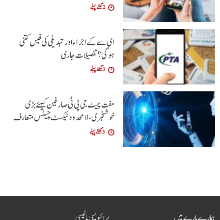
2 گھنٹے پہلے
ای سے کے اجراءاور تبدیلی کی فیس کتنی
ہوگی؟تفصیلات جاری
2 گھنٹے پہلے
مفت چیٹ جی پی ٹی صارفین کیلئے بڑی
خوشخبری، لامحدود ٹیکسٹ چیٹس متعارف
3 گھنٹے پہلے
ہمارے بارے میں
پرائیویسی پالیسی