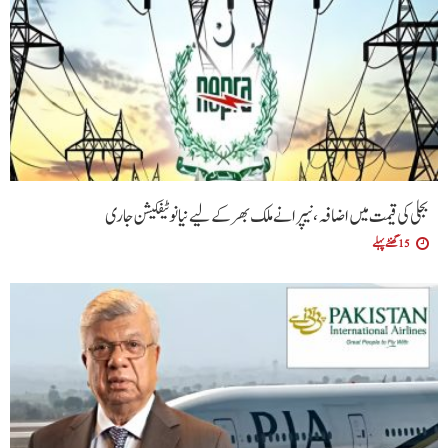
بجلی کی قیمت میں اضافہ، نیپرا نے ملک بھر کے لیے نیا نوٹیفکیشن جاری
15 گھنٹے پہلے