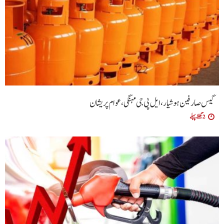
گیس صارفین ہوشیار، ایل پی جی مہنگی، عوام پریشان
2 گھنٹے پہلے