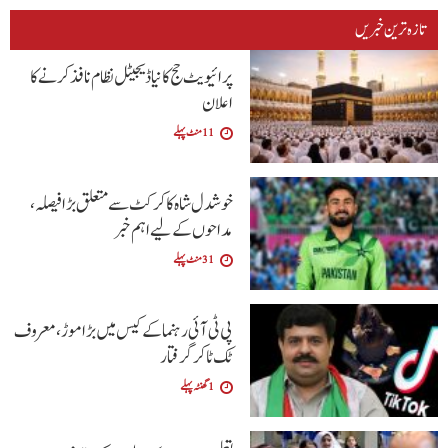
تازہ ترین خبریں
پرائیویٹ حج کا نیا ڈیجیٹل نظام نافذ کرنے کا
اعلان
11 منٹ پہلے
خوشدل شاہ کا کرکٹ سے متعلق بڑا فیصلہ،
مداحوں کے لیے اہم خبر
31 منٹ پہلے
پی ٹی آئی رہنما کے کیس میں بڑا موڑ، معروف
ٹک ٹاکر گرفتار
1 گھنٹہ پہلے