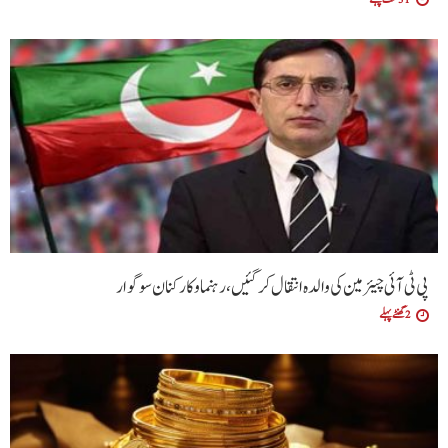
پی ٹی آئی چیئرمین کی والدہ انتقال کرگئیں، رہنما و کارکنان سوگوار
2 گھنٹے پہلے