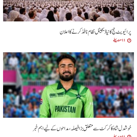
پرائیویٹ حج کا نیا ڈیجیٹل نظام نافذ کرنے کا اعلان
11 منٹ پہلے
خوشدل شاہ کا کرکٹ سے متعلق بڑا فیصلہ، مداحوں کے لیے اہم خبر
31 منٹ پہلے