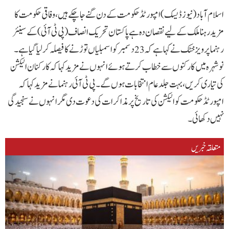
اسلام آباد ( نیوز ڈیسک ) امپورٹڈ حکومت کے دن گنے جاچکے ہیں، وفاقی حکومت کا
مزید رہنا ملک کے لیے نقصان دہ ہےپاکستان تحریک انصاف (پی ٹی آئی) کے سینئر
رہنما پرویز خٹک نے کہا ہے کہ 23 دسمبر کو اسمبلیاں توڑنے کا فیصلہ کرلیا گیا ہے۔
نوشہرہ میں کارکنوں سے خطاب کرتے ہوئے انہوں نے مزید کہا کہ کارکنان الیکشن
کی تیاری کریں، بہت جلد عام انتخابات ہوں گے۔پی ٹی آئی رہنما نے مزید کہا کہ
امپورٹڈ حکومت کو الیکشن کی تاریخ پر مذاکرات کی دعوت دی مگر انہوں نے سنجیدگی
نہیں دکھائی۔
متعلقہ خبریں