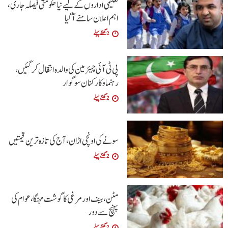
تعلیمی اداروں کے لیے نیا حکومتی فیصلہ جاری،
اہم اعلان سامنے آگیا
2 گھنٹے پہلے
پی ٹی آئی چیئرمین کی والدہ انتقال کرگئیں،
رہنما و کارکنان سوگوار
2 گھنٹے پہلے
سونے کی اونچی اڑان، آج کی تازہ ترین قیمتیں
2 گھنٹے پہلے
مٹن، بیف اور مرغی کا گوشت مہنگا، عوام کی
پہنچ سے دور
2 گھنٹے پہلے