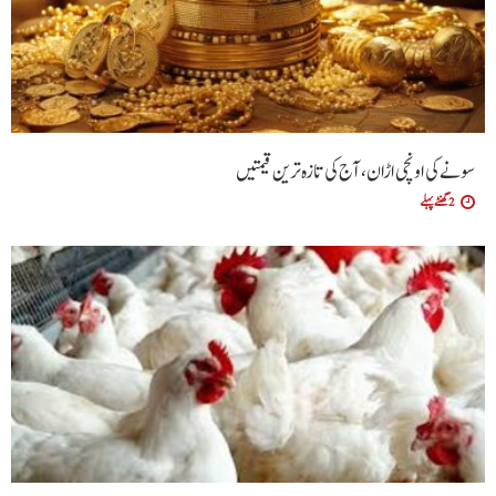
سونے کی اونچی اڑان، آج کی تازہ ترین قیمتیں
2 گھنٹے پہلے