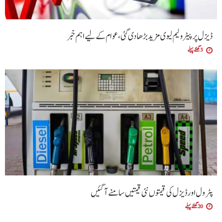
ڈیزل پر پیٹرولیم لیوی مزید بڑھا دی گئی،عوام کے لیے اہم خبر
3 گھنٹے پہلے
پٹرول اور ڈیزل کی قیمتوں نئی قیمتیں سامنے آگئیں
20 گھنٹے پہلے