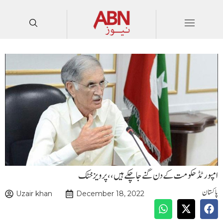
امپورٹڈ حکومت کے دن گنے جاچکے ہیں،، پرویز خٹک
پاکستان
Uzair khan
December 18, 2022