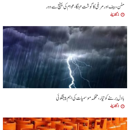
مٹن، بیف اور مرغی کا گوشت مہنگا، عوام کی پہنچ سے دور
2 گھنٹے پہلے
بادل برسنے کو تیار، محکمہ موسمیات کی اہم پیشگوئی
2 گھنٹے پہلے