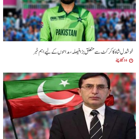
خوشدل شاہ کا کرکٹ سے متعلق بڑا فیصلہ، مداحوں کے لیے اہم خبر
16 گھنٹے پہلے