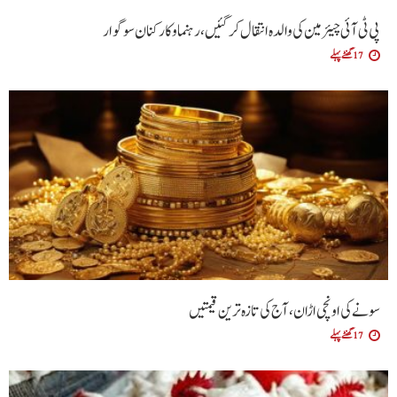
پی ٹی آئی چیئرمین کی والدہ انتقال کرگئیں، رہنما و کارکنان سوگوار
17 گھنٹے پہلے
سونے کی اونچی اڑان، آج کی تازہ ترین قیمتیں
17 گھنٹے پہلے