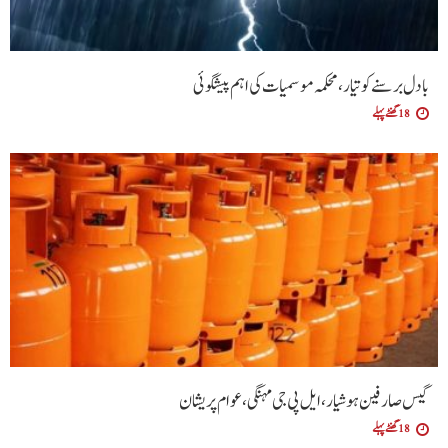
بادل برسنے کو تیار، محکمہ موسمیات کی اہم پیشگوئی
18 گھنٹے پہلے
گیس صارفین ہوشیار، ایل پی جی مہنگی، عوام پریشان
18 گھنٹے پہلے