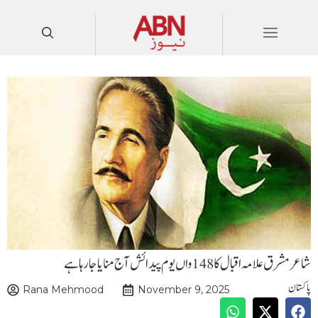
شاعر مشرق علامہ اقبال کا 148 واں یوم پیدائش آج منایا جا رہا ہے
پاکستان
Rana Mehmood
November 9, 2025