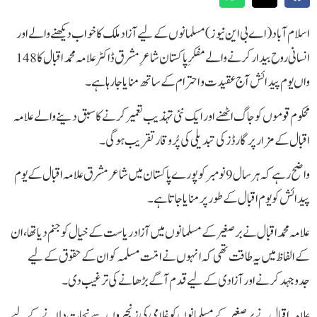
اسلام آباد(اے بی این نیوز)مسلمانوں کے لیے آزاد ملک کا خواب دیکھنے والے اور
انسانی روح بیدار کرنے والے مفکرِ پاکستان شاعرِ مشرق ڈاکٹر علامہ محمد اقبال کا 148
واں یوم پیدائش آج عقیدت و احترام کے ساتھ منایا جارہا ہے۔
محکوم قوموں کو جاگ اٹھنے اور ایک نئی تہذیب تعمیر کرنے کا سبق دینے والے علامہ
اقبال کے مزار پر گارڈز کی تبدیلی کی پُروقار تقریب ہوگی ۔
واضح رہے کہ ہر سال 9 نومبر کو پورے پاکستان میں شاعر مشرق علامہ اقبال کے یوم
پیدائش کو یوم اقبال کے طور پر منایا جاتا ہے۔
علامہ محمد اقبال نے برصغیر کے مسلمانوں میں آزاد ریاست کے خیال کو جنم دیا تھا، ان
کے الفاظ میں یہ طاقت تھی کہ انہوں نے امّت مسلمہ کو ان کے حقوق کے لیے
جدوجہد کرنے اور آزادی کے لیے قدم آگے بڑھانے کی ترغیب دی۔
علامہ اقبال نے برصغیر کے مسلمانوں کو غلامی کی زنجیروں سے نجات دلانے کے لیے