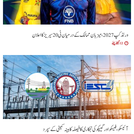
ورلڈ کپ 2027، میزبان ممالک کے درمیان ٹی20 سیریز کا اعلان
12 گھنٹے پہلے
آئیسکو، فیسکو اور گیپکو کی نجکاری کا فیصلہ کابینہ کمیٹی کے سپرد