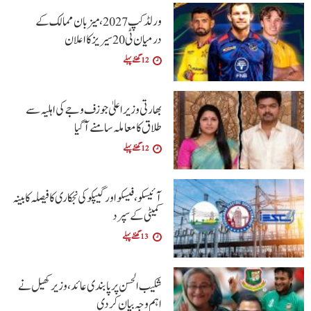
ورلڈ کپ 2027، میزبان ممالک کے
درمیان ٹی20 سیریز کا اعلان
12 گھنٹے پہلے
بھارتی وزیراعلیٰ جوزف وجے کی اہلیہ سے
طلاق کا معاملہ سامنے آگیا
12 گھنٹے پہلے
آئیسکو، فیسکو اور گیپکو کی نجکاری کا فیصلہ کابینہ
کمیٹی کے سپرد
13 گھنٹے پہلے
شکیب الحسن پر پابندی عائد، وزیر کھیل نے
اہم وجہ بیان کر دی