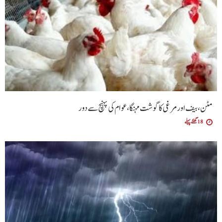
مٹن، بیف اور مرغی کا گوشت مہنگا، عوام کی پہنچ سے دور
18 گھنٹے پہلے