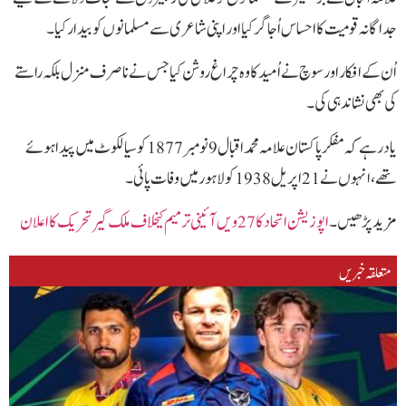
جداگانہ قومیت کا احساس اُجاگر کیا اور اپنی شاعری سے مسلمانوں کو بیدار کیا۔
اُن کے افکار اور سوچ نے اُمید کا وہ چراغ روشن کیا جس نے نا صرف منزل بلکہ راستے
کی بھی نشاندہی کی۔
یاد رہے کہ مفکر پاکستان علامہ محمد اقبال 9 نومبر 1877 کو سیالکوٹ میں پیدا ہوئے
تھے، انہوں نے 21 اپریل 1938 کو لاہور میں وفات پائی۔
مزید پڑھیں۔
اپوزیشن اتحاد کا 27ویں آئینی ترمیم کیخلاف ملک گیر تحریک کا اعلان
متعلقہ خبریں