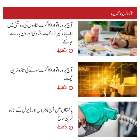
تازہ ترین خبریں
آج بروز اتوار9 اگست ستاروں کی روشنی میں
،اپنے،کیرئر،محبت ،شادی اور دن بارے
جانئے
3 گھنٹے پہلے
آج بروز اتوار 9 اگست سونے کی تازہ ترین
قیمت
3 گھنٹے پہلے
پاکستان میں آج پیٹرول اور ڈیزل کے تازہ
ترین نرخ
3 گھنٹے پہلے