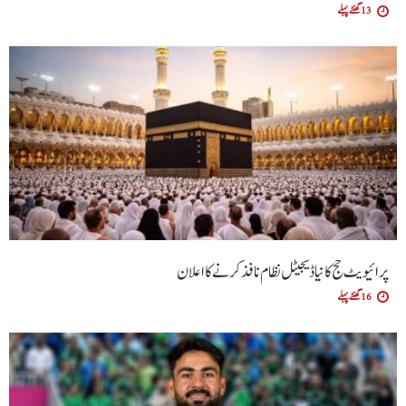
13 گھنٹے پہلے
پرائیویٹ حج کا نیا ڈیجیٹل نظام نافذ کرنے کا اعلان
16 گھنٹے پہلے