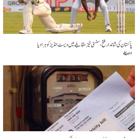
پاکستان کی شاندار فتح،سنسنی خیز مقابلے میں ویسٹ انڈیز کو ہرا دیا
1 دن پہلے