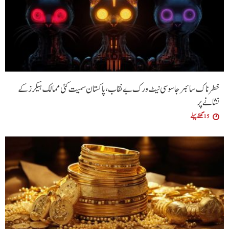
خطرناک سائبر جاسوسی نیٹ ورک بے نقاب، پاکستان سمیت کئی ممالک ہیکرز کے
نشانے پر
15 گھنٹے پہلے