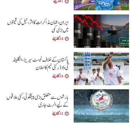
1 گھنٹہ پہلے
ایران، عمان مذاکرات کا اثر، تیل کی قیمتوں
میں بڑی کمی
12 گھنٹے پہلے
پاکستان کے خلاف ٹیسٹ سیریز، انگلینڈ
کی 16 رکنی ٹیم کا اعلان
12 گھنٹے پہلے
بارشوں سے متعلق بڑی پیشگوئی، کئی علاقوں
کے لیے الرٹ جاری
13 گھنٹے پہلے