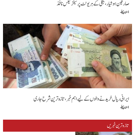
صارفین ہوشیار، بجلی کے ہر یونٹ پر سیلز ٹیکس نافذ
1 دن پہلے
ایرانی ریال خریدنے والوں کے لیے اہم خبر، تازہ ترین شرح جاری
1 دن پہلے
تازہ ترین خبریں