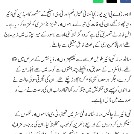
لاہور ( اے بی این نیوز )پاکستانی تھیٹر، فلم اور ٹی وی اسٹیج کے مشہور کامیڈین لکی ڈئیر
دنیا چھوڑ گئے، ان کی وفات کی خبر نے مداحوں اور شوبز انڈسٹری کو غمزدہ کر دیا ہے۔
اہلِ خانہ نے تصدیق کی ہے کہ وہ گزشتہ کئی ماہ سے لاہور کے میو اسپتال میں زیرِ علاج
تھے اور بالآخر بیماری کے باعث خالقِ حقیقی سے جا ملے۔
ساٹھ سالہ لکی ڈئیر طویل عرصے سے پھیپھڑوں اور ذیابیطس کے مرض میں مبتلا
تھے۔ ڈاکٹروں کے مطابق وہ پچھلے چند ہفتوں سے کومہ میں تھے جبکہ ان کے
گردے، جگر اور معدہ بھی کام کرنا چھوڑ چکے تھے۔ ان کی بگڑتی ہوئی حالت نے
مداحوں کو پہلے ہی تشویش میں مبتلا کر رکھا تھا اور اب ان کی رحلت نے سب کو
صدمے میں ڈال دیا ہے۔
لکی ڈئیر نے چالیس سالہ شاندار فنی سفر میں تھیٹر، ٹی وی ڈراموں اور فلموں کے
سینکڑوں کرداروں کے ذریعے ناظرین کو خوب محظوظ کیا۔ ان کی برجستہ مزاح،