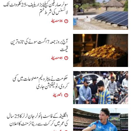
سولر صارفین کیلئے بڑا ریلیف، 25 کلوواٹ تک
لائسنس کی شرط ختم
26 منٹ پہلے
آج بروز جمعہ 7 اگست سونے کی تازہ ترین
قیمت
45 منٹ پہلے
حکومت نے پیٹرولیم مصنوعات میں کمی
کردی،نوٹیفکیشن جاری
1 گھنٹہ پہلے
انگلینڈ کے فاسٹ بائولر جان ٹرنر کا 25 سال
کی عمر میں کرکٹ سے ریٹائرمنٹ کا اعلان