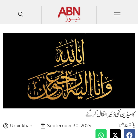
کامیڈین لکی ڈئیر انتقال کر گئے
پاکستان
,
شوبز
Uzair khan
September 30, 2025