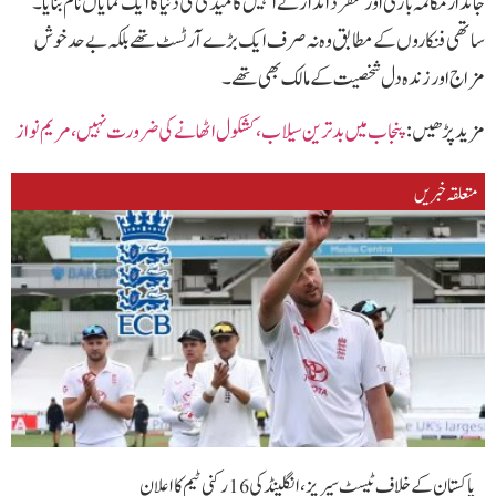
جاندار مکالمہ بازی اور منفرد انداز نے انہیں کامیڈی کی دنیا کا ایک نمایاں نام بنایا۔
ساتھی فنکاروں کے مطابق وہ نہ صرف ایک بڑے آرٹسٹ تھے بلکہ بے حد خوش
مزاج اور زندہ دل شخصیت کے مالک بھی تھے۔
مزید پڑھیں :
پنجاب میں بدترین سیلاب،کشکول اٹھانے کی ضرورت نہیں ، مریم نواز
متعلقہ خبریں
پاکستان کے خلاف ٹیسٹ سیریز، انگلینڈ کی 16 رکنی ٹیم کا اعلان