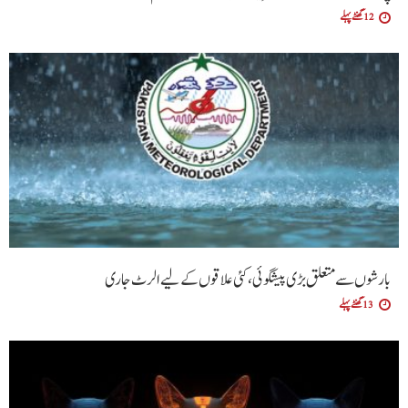
12 گھنٹے پہلے
بارشوں سے متعلق بڑی پیشگوئی، کئی علاقوں کے لیے الرٹ جاری
13 گھنٹے پہلے