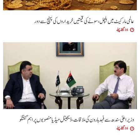
عالمی مارکیٹ میں ہلچل، سونے کی قیمتیں خریداروں کی پہنچ سے دور
16 گھنٹے پہلے
وزیراعلیٰ سندھ سے فہد ہارون کی ملاقات، ڈیجیٹل میڈیا منصوبوں پر اہم گفتگو
16 گھنٹے پہلے