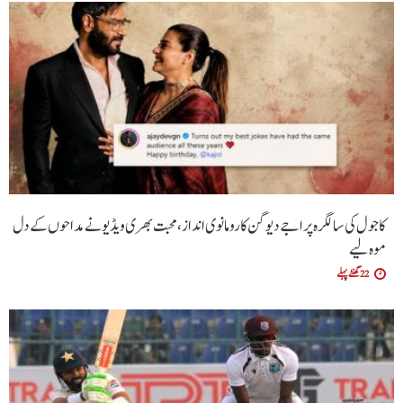
کاجول کی سالگرہ پر اجے دیوگن کا رومانوی انداز، محبت بھری ویڈیو نے مداحوں کے دل
موہ لیے
22 گھنٹے پہلے