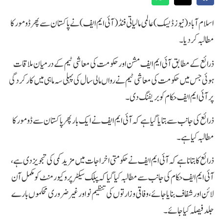
اسلام آباد(نیوز ڈیسک) عالمی مالیاتی فنڈ ( آئی ایم ایف ) نے پاکستان سے پھر ڈومور کا
مطالبہ کر دیا۔
ذرائع کے مطابق آئی ایم ایف مشن اور حکومت کی معاشی ٹیم کے درمیان ملاقات
ہوئی جس میں حکومت کی معاشی ٹیم نے رواں مالی سال کی پہلی سہ ماہی میں کارکردگی
پر آئی ایم ایف حکام کو بریفنگ دی ۔
ذرائع کی جانب سے بتایا گیا ہے کہ آئی ایم ایف نے ایک بار پھر پاکستان سے ڈو مور کا
مطالبہ کیا ہے۔
ذرائع کا بتانا ہے کہ آئی ایم ایف نے حکومتی اخراجات میں مزید کمی کی تجویز دی ہے،
آئی ایم ایف حکام کی جانب سے مطالبہ کیا گیا کہ پبلک سیکٹر پروکیورمنٹ کو مکمل آن
لائن اور شفاف بنایا جائے ، وفاقی وزارتوں کی تنظیم نو اور غیر ضروری محکموں بارے
جلد فیصلہ کیا جائے ۔