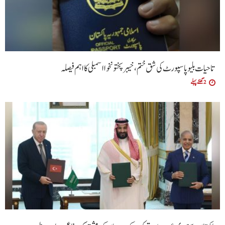
تاحیات بلیو پاسپورٹ کی شق ختم، خیبر پختونخوا اسمبلی کا اہم فیصلہ
2 گھنٹے پہلے