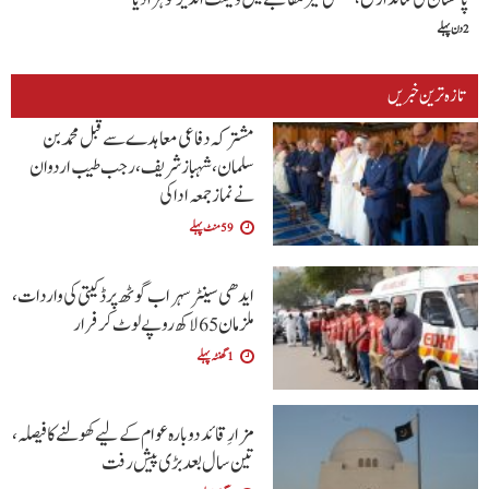
2 دن پہلے
تازہ ترین خبریں
مشترکہ دفاعی معاہدے سے قبل محمد بن
سلمان، شہباز شریف ، رجب طیب اردوان
نے نماز جمعہ ادا کی
59 منٹ پہلے
ایدھی سینٹر سہراب گوٹھ پر ڈکیتی کی واردات،
ملزمان 65 لاکھ روپے لوٹ کر فرار
1 گھنٹہ پہلے
مزارِ قائد دوبارہ عوام کے لیے کھولنے کا فیصلہ،
تین سال بعد بڑی پیش رفت