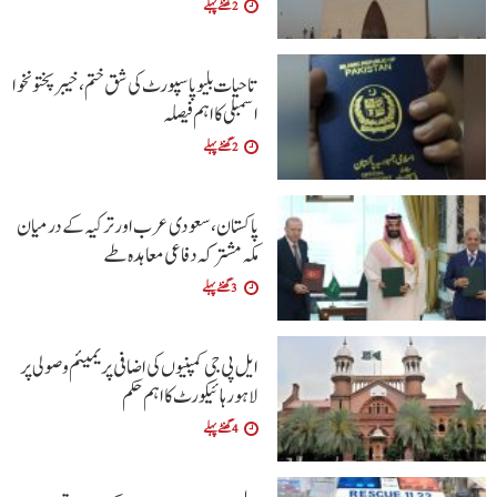
2 گھنٹے پہلے
تاحیات بلیو پاسپورٹ کی شق ختم، خیبر پختونخوا
اسمبلی کا اہم فیصلہ
2 گھنٹے پہلے
پاکستان، سعودی عرب اور ترکیہ کے درمیان
مکہ مشترکہ دفاعی معاہدہ طے
3 گھنٹے پہلے
ایل پی جی کمپنیوں کی اضافی پریمیئم وصولی پر
لاہور ہائیکورٹ کا اہم حکم
4 گھنٹے پہلے