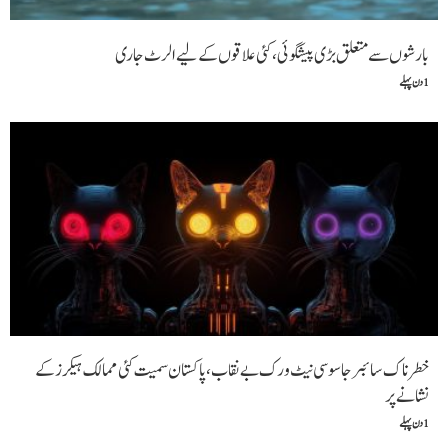
بارشوں سے متعلق بڑی پیشگوئی، کئی علاقوں کے لیے الرٹ جاری
1 دن پہلے
خطرناک سائبر جاسوسی نیٹ ورک بے نقاب، پاکستان سمیت کئی ممالک ہیکرز کے
نشانے پر
1 دن پہلے