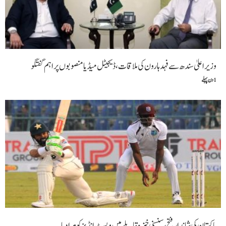
وزیراعلیٰ سندھ سے فہد ہارون کی ملاقات، ڈیجیٹل میڈیا منصوبوں پر اہم گفتگو
1 دن پہلے
پاکستان کی شاندار فتح،سنسنی خیز مقابلے میں ویسٹ انڈیز کو ہرا دیا