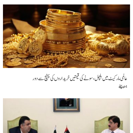
عالمی مارکیٹ میں ہلچل، سونے کی قیمتیں خریداروں کی پہنچ سے دور
1 دن پہلے