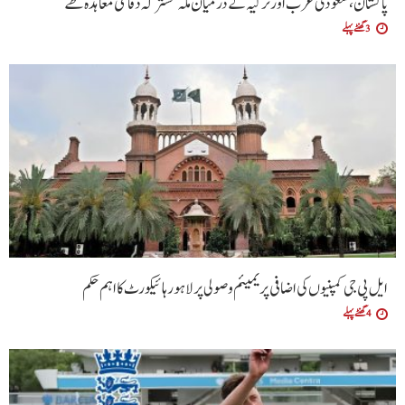
پاکستان، سعودی عرب اور ترکیہ کے درمیان مکہ مشترکہ دفاعی معاہدہ طے
3 گھنٹے پہلے
ایل پی جی کمپنیوں کی اضافی پریمیئم وصولی پر لاہور ہائیکورٹ کا اہم حکم
4 گھنٹے پہلے