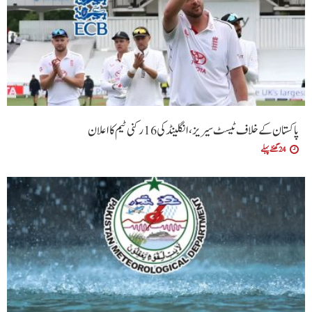
پاکستان کے خلاف ٹیسٹ سیریز، انگلینڈ کی 16 رکنی ٹیم کا اعلان
24 گھنٹے پہلے