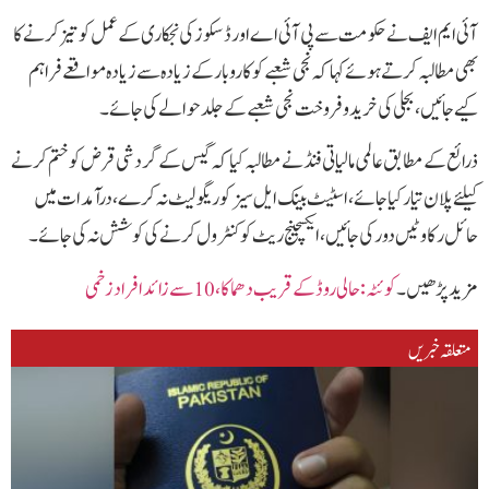
آئی ایم ایف نے حکومت سے پی آئی اے اور ڈسکوز کی نجکاری کے عمل کو تیز کرنے کا
بھی مطالبہ کرتے ہوئے کہا کہ نجی شعبے کو کاروبار کے زیادہ سے زیادہ مواقعے فراہم
کیے جائیں، بجلی کی خرید و فروخت نجی شعبے کے جلد حوالے کی جائے ۔
ذرائع کے مطابق عالمی مالیاتی فنڈ نے مطالبہ کیا کہ گیس کے گردشی قرض کو ختم کرنے
کیلئے پلان تیار کیا جائے ، اسٹیٹ بینک ایل سیز کو ریگولیٹ نہ کرے، درآمدات میں
حائل رکاوٹیں دور کی جائیں،ایکسچینج ریٹ کو کنٹرول کرنے کی کوشش نہ کی جائے۔
مزید پڑھیں۔
کوئٹہ: حالی روڈ کےقریب دھماکا، 10 سے زائد افراد زخمی
متعلقہ خبریں