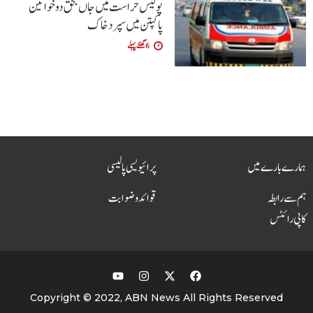
پولیس حراست میں جاں بحق دو خواتین
پاکپتن میں سپرد خاک
6 گھنٹے پہلے
ہمارے بارے میں
پرائیویسی پالیسی
ہم سے رابطہ
قوائد و ضوابت
کاپی رائٹس
Copyright © 2022, ABN News All Rights Reserved