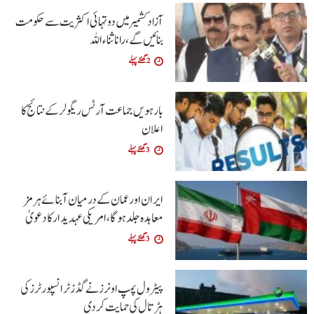
آزاد کشمیر میں دو تہائی اکثریت سے حکومت
بنائیں گے ،رانا ثناء اللہ
2 گھنٹے پہلے
بارہویں جماعت آرٹس ریگولر کے نتائج کا
اعلان
3 گھنٹے پہلے
ایران اور عمان کے درمیان آبنائے ہرمز
معاہدہ جلد ہوگا،امریکی عہدیدار کا دعویٰ
3 گھنٹے پہلے
پیٹرول پمپ اونرز نے گڈز ٹرانسپورٹرز کی
ہڑتال کی حمایت کردی