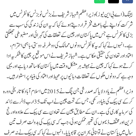
بیجنگ ( اے بی این نیوز )وزیراعظم شہباز شریف نے بزنس ٹو بزنس کانفرنس میں
شرکت کو اپنے لیے باعث فخر قرار دیتے ہوئے کہا کہ یہ ان کی زندگی کی سب سے
بڑی کانفرنس ہے جس میں پاکستان اور چین کے تعلقات کی گہرائی اور مضبوطی جھلکتی
ہے۔ انہوں نے کہا کہ یہ کانفرنس دونوں ممالک کی دوطرفہ دوستی، باہمی احترام،
اعتماد اور تعاون کی حقیقی عکاس ہے۔ شہباز شریف نے اس موقع پر چین کا شکریہ ادا
کرتے ہوئے کہا کہ چین نے ہمیشہ ہر مشکل وقت میں پاکستان کا ساتھ دیا ہے اور یہی
وجہ ہے کہ دونوں ملکوں کے تعلقات دہائیوں پر محیط اور اعتماد کی بنیاد پر استوار ہیں۔
وزیراعظم نے یاد دلایا کہ صدر شی جن پنگ نے 2015 میں اسلام آباد کا تاریخی دورہ
کرکے سی پیک کی بنیاد رکھی، جس کے تحت چین نے اب تک 35 ارب ڈالر سے زائد
کی سرمایہ کاری کی ہے۔ ان کے مطابق چین کے تعاون سے سی پیک کے علاوہ اورنج
ٹرین اور مختلف ڈیموں کی تعمیر ممکن ہوئی، جب کہ سی پیک کی بدولت صرف تین
سال میں پاکستان نے توانائی بحران پر قابو پایا۔ انہوں نے کہا کہ سی پیک نے نہ صرف