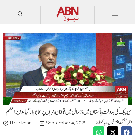
سی پیک کی بدولت پاکستان میں3سال میں توانائی بحران پرقابوپایاگیا،وزیر اعظم
انٹرنیشنل
,
اہم خبریں
,
پاکستان
Uzair khan
September 4, 2025