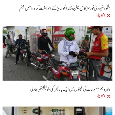
ہنگو،سکیورٹی فورسز کا آپریشن ،فتنہ الخوارج کے 7 دہشت گرد واصل جہنم
7 گھنٹے پہلے
پیٹرولیم مصنوعات کی قیمتوں میں ایک بار پھر کمی،نوٹیفکیشن جاری
8 گھنٹے پہلے