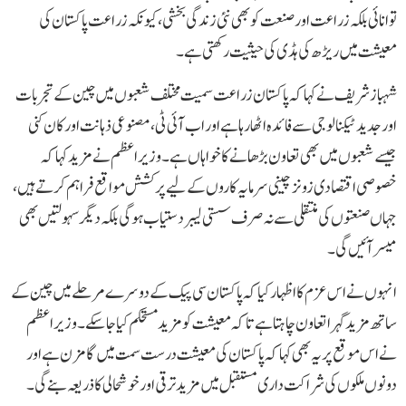
توانائی بلکہ زراعت اور صنعت کو بھی نئی زندگی بخشی، کیونکہ زراعت پاکستان کی
معیشت میں ریڑھ کی ہڈی کی حیثیت رکھتی ہے۔
شہباز شریف نے کہا کہ پاکستان زراعت سمیت مختلف شعبوں میں چین کے تجربات
اور جدید ٹیکنالوجی سے فائدہ اٹھا رہا ہے اور اب آئی ٹی، مصنوعی ذہانت اور کان کنی
جیسے شعبوں میں بھی تعاون بڑھانے کا خواہاں ہے۔ وزیراعظم نے مزید کہا کہ
خصوصی اقتصادی زونز چینی سرمایہ کاروں کے لیے پرکشش مواقع فراہم کرتے ہیں،
جہاں صنعتوں کی منتقلی سے نہ صرف سستی لیبر دستیاب ہوگی بلکہ دیگر سہولتیں بھی
میسر آئیں گی۔
انہوں نے اس عزم کا اظہار کیا کہ پاکستان سی پیک کے دوسرے مرحلے میں چین کے
ساتھ مزید گہرا تعاون چاہتا ہے تاکہ معیشت کو مزید مستحکم کیا جا سکے۔ وزیراعظم
نے اس موقع پر یہ بھی کہا کہ پاکستان کی معیشت درست سمت میں گامزن ہے اور
دونوں ملکوں کی شراکت داری مستقبل میں مزید ترقی اور خوشحالی کا ذریعہ بنے گی۔