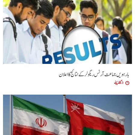
بارہویں جماعت آرٹس ریگولر کے نتائج کا اعلان
3 گھنٹے پہلے