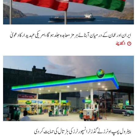
ایران اور عمان کے درمیان آبنائے ہرمز معاہدہ جلد ہوگا،امریکی عہدیدار کا دعویٰ
3 گھنٹے پہلے
پیٹرول پمپ اونرز نے گڈز ٹرانسپورٹرز کی ہڑتال کی حمایت کردی