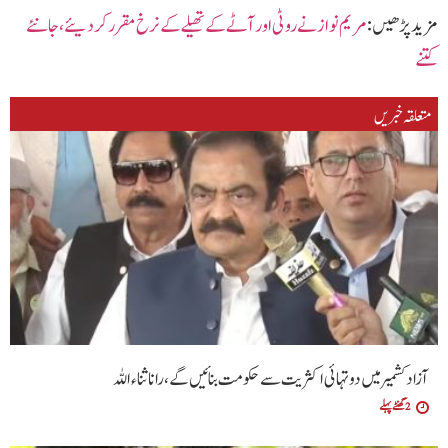
مزید پڑھیں :
مریم نواز نے روٹی اور آٹے کے تھیلے کے نرخ مقرر کر دیئے ،جا نئے
کتنے
متعلقہ خبریں
آزاد کشمیر میں دو تہائی اکثریت سے حکومت بنائیں گے ،رانا ثناء اللہ
2 گھنٹے پہلے