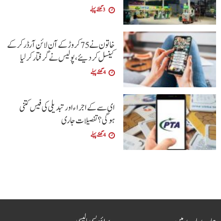
3 گھنٹے پہلے
خاتون نے 75 کروڑ کے آن لائن آرڈر کرکے
کینسل کردیئے،پولیس نے گرفتار کرلیا
4 گھنٹے پہلے
ای سے کے اجراءاور تبدیلی کی فیس کتنی
ہوگی؟تفصیلات جاری
4 گھنٹے پہلے