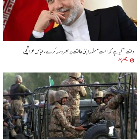
وقت آگیا ہے کہ امت مسلمہ اپنی طاقت پر بھروسہ کرے ،عباس عراقچی
6 گھنٹے پہلے