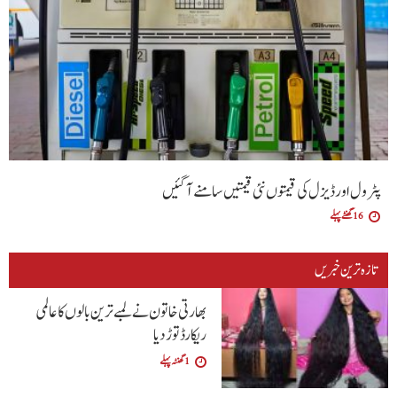
پٹرول اور ڈیزل کی قیمتوں نئی قیمتیں سامنے آگئیں
16 گھنٹے پہلے
تازہ ترین خبریں
بھارتی خاتون نے لمبے ترین بالوں کا عالمی
ریکارڈ توڑ دیا
1 گھنٹہ پہلے