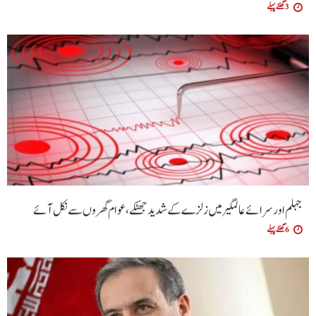
3 گھنٹے پہلے
جہلم اور سرائے عالمگیر میں زلزے کے شدید جھٹکے ،عوام گھروں سے نکل آئے
6 گھنٹے پہلے