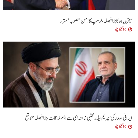
نیتن یاہو کا بڑا فیصلہ، ٹرمپ کا امن منصوبہ مسترد
10 گھنٹے پہلے
ایرانی صدر کی سپریم لیڈر مجتبیٰ خامنہ ای سے اہم ملاقات، بڑا فیصلہ متوقع
10 گھنٹے پہلے