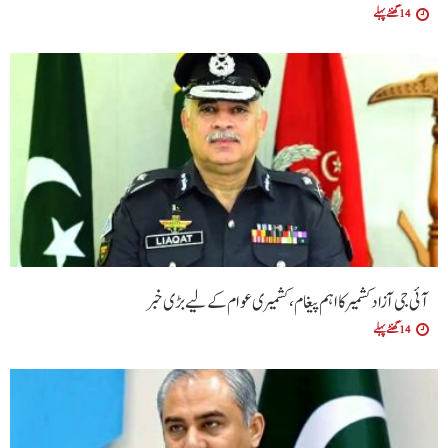
14 گھنٹے پہلے
آئی جی آزاد کشمیر کا اہم پیغام، کشمیری عوام کے لیے بڑی خبر
14 گھنٹے پہلے