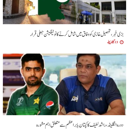
بڑی خبر، تحصیل غازی کو وفاق میں شامل کرنے کا نوٹیفکیشن جعلی قرار
13 گھنٹے پہلے
دورہ انگلینڈ، راشد لطیف کا کپتان بابر اعظم سے متعلق اہم مشورہ