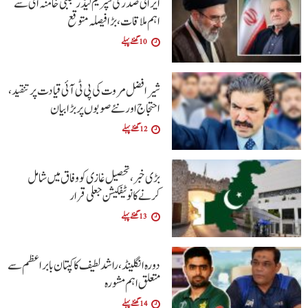
ایرانی صدر کی سپریم لیڈر مجتبیٰ خامنہ ای سے
اہم ملاقات، بڑا فیصلہ متوقع
10 گھنٹے پہلے
شیر افضل مروت کی پی ٹی آئی قیادت پر تنقید،
احتجاج اور نئے صوبوں پر بڑا بیان
12 گھنٹے پہلے
بڑی خبر، تحصیل غازی کو وفاق میں شامل
کرنے کا نوٹیفکیشن جعلی قرار
13 گھنٹے پہلے
دورہ انگلینڈ، راشد لطیف کا کپتان بابر اعظم سے
متعلق اہم مشورہ
14 گھنٹے پہلے