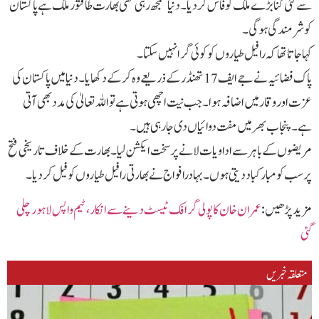
سے کئی گنا بڑے ملک کو فاش کردیا۔ دنیا سمجھ رہی تھی بھارت طاقتور ملک ہے پاکستان
کو شرمندگی ہوگی۔
کہا جاتا تھا کہ رافیل طیاروں کو کوئی گرا نہیں سکتا۔
پاک فضائیہ نے جے ایف 17تھنڈر کے ذریعے وہ کرکے دکھایا۔ دنیا میں پاکستان کی
عزت اور وقار میں اضافہ ہوا۔ جب نیت اچھی ہوتی ہے تو اللہ تعالیٰ کی مدد بھی آتی
ہے۔ پنجاب بھر میں مفت دوائیاں دی جارہی ہیں۔
مریضوں کے باہر سے اداویات لانے پرسخت ایکشن لیا۔ بھارت کےخلاف تاریخی فتح
پرسب کومبارکباد دیتی ہوں۔ بہادرافواج نےبھارتی رافیل طیاروں کوفیل کردیا۔
مزید پڑھیں :
عمران خان کا پولی گرافک ٹیسٹ دینے سے انکار، ٹیم واپس لاہور چلی
گئی
متعلقہ خبریں