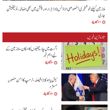
ملازمین کیلئے خوشخبری !خصوصی الاؤنس 10 ہزار اور پنشن میں بھی اضافہ،نوٹیفکیشن
جاری
17 گھنٹے پہلے
تازہ ترین خبریں
اگست میں چار چھٹیوں کا امکان، ملازمین کے
لیے اہم خبر
9 گھنٹے پہلے
نیتن یاہو کا بڑا فیصلہ، ٹرمپ کا امن منصوبہ
مسترد
10 گھنٹے پہلے