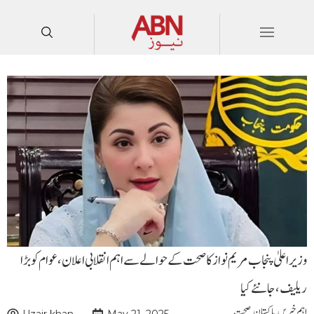
وزیراعلیٰ پنجاب مریم نواز کا صحت کے حوالے سے اہم انقلابی اعلان، عوام کو بڑا
ریلیف ،جا نئے کیا
اہم خبریں
,
پاکستان
,
صحت