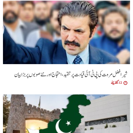
شیر افضل مروت کی پی ٹی آئی قیادت پر تنقید، احتجاج اور نئے صوبوں پر بڑا بیان
12 گھنٹے پہلے