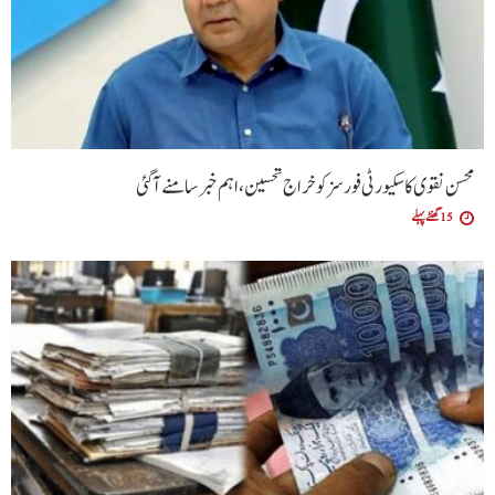
محسن نقوی کا سکیورٹی فورسز کو خراج تحسین، اہم خبر سامنے آگئی
15 گھنٹے پہلے