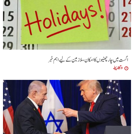
اگست میں چار چھٹیوں کا امکان، ملازمین کے لیے اہم خبر
9 گھنٹے پہلے