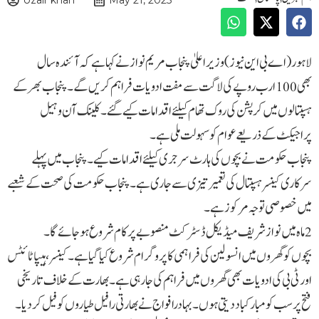
Uzair khan
May 21, 2025
لاہور ( اے بی این نیوز )وزیراعلیٰ پنجاب مریم نواز نے کہا ہے کہ آئندہ سال
بھی 100ارب روپے کی لاگت سے مفت ادویات فراہم کریں گے۔ پنجاب بھر کے
ہسپتالوں میں کرپشن کی روک تھام کیلئے اقدامات کیے گئے۔ کلینک آن وہیل
پراجیکٹ کے ذریعے عوام کو سہولت ملی ہے۔
پنجاب حکومت نے بچوں کی ہارٹ سرجری کیلئے اقدامات کیے۔ پنجاب میں پہلے
سرکاری کینسر ہسپتال کی تعمیرتیزی سے جاری ہے۔ پنجاب حکومت کی صحت کے شعبے
میں خصوصی توجہ مرکوز ہے۔
2ماہ میں نوازشریف میڈیکل ڈسٹرکٹ منصوبے پر کام شروع ہوجائے گا۔
بچوں کو گھروں میں انسولین کی فراہمی کا پروگرام شروع کیا گیا ہے۔ کینسر ،ہیپاٹائٹس
اور ٹی بی کی ادویات بھی گھروں میں فراہم کی جارہی ہے ۔ بھارت کےخلاف تاریخی
فتح پرسب کومبارکباد دیتی ہوں۔ بہادرافواج نےبھارتی رافیل طیاروں کوفیل کردیا۔