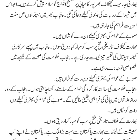
بھارتی جارحیت کیخلاف بھرپورکامیابی پرمسلح افواج کوسلام پیش کرتےہیں۔ اجلاس
میں شہداکےدرجات کی بلندی کیلئےدعاکی گئی ۔ پنجاب بھرمیں ہسپتالوں میں مفت
ادویات فراہم کی جارہی ہیں۔
صوبےکےعوام کی بہتری کیلئےدن رات کوشاں ہیں۔
بھارت کیخلاف تاریخی فتح پرسب کومبارکباد دیتی ہوں۔ پنجاب میں پہلےسرکاری
کینسرہسپتال کی تعمیرتیزی سےجاری ہے۔ پنجاب حکومت کی صحت کےشعبےمیں
خصوصی توجہ دےرہی ہے۔
صوبےکےعوام کی بہتری کیلئےدن رات کوشاں ہیں۔
پنجاب حکومت کی سالانہ کارکردگی عوام کے سامنے رکھنا چاہتی ہوں۔ پنجاب کے دور
دراز علاقوں میں پانی کی فراہمی یقینی بنائیں گے۔ صوبے کی عوام کی بہتری کیلئے دن
رات کوشاں ہیں۔
بھارت کے خلاف تاریخی فتح پر سب کو مبارکباد دیتی ہوں ۔
معیشت کے لحاظ سے بھارت پاکستان سے بہت بڑا ملک ہے ۔ پاکستان نے اپنے آپ