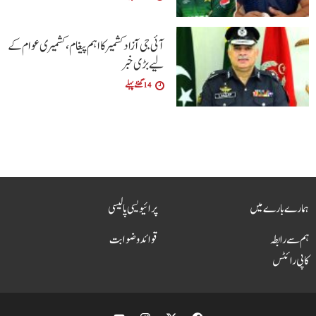
آئی جی آزاد کشمیر کا اہم پیغام، کشمیری عوام کے
لیے بڑی خبر
14 گھنٹے پہلے
ہمارے بارے میں
پرائیویسی پالیسی
ہم سے رابطہ
قوائد و ضوابت
کاپی رائٹس