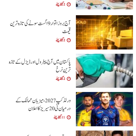
2 گھنٹے پہلے
آج بروز اتوار 9 اگست سونے کی تازہ ترین
قیمت
2 گھنٹے پہلے
پاکستان میں آج پیٹرول اور ڈیزل کے تازہ
ترین نرخ
2 گھنٹے پہلے
ورلڈ کپ 2027، میزبان ممالک کے
درمیان ٹی20 سیریز کا اعلان
11 گھنٹے پہلے