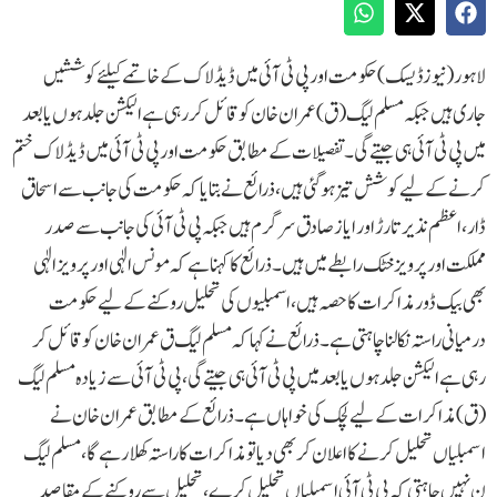
لاہور (نیوزڈیسک) حکومت اور پی ٹی آئی میں ڈیڈ لاک کےخاتمے کیلئے کوششیں
جاری ہیں جبکہ مسلم لیگ (ق )عمران خان کو قائل کر رہی ہے الیکشن جلد ہوں یا بعد
میں پی ٹی آئی ہی جیتے گی۔تفصیلات کے مطابق حکومت اور پی ٹی آئی میں ڈیڈ لاک ختم
کرنے کے لیے کوشش تیز ہوگئی ہیں، ذرائع نے بتایا کہ حکومت کی جانب سے اسحاق
ڈار، اعظم نذیر تارڑ اور ایاز صادق سرگرم ہیں جبکہ پی ٹی آئی کی جانب سے صدر
مملکت اور پرویز خٹک رابطے میں ہیں۔ذرائع کا کہنا ہے کہ مونس الٰہی اور پرویز الٰہی
بھی بیک ڈور مذاکرات کا حصہ ہیں، اسمبلیوں کی تحلیل روکنے کے لیے حکومت
درمیانی راستہ نکالنا چاہتی ہے۔ذرائع نے کہا کہ مسلم لیگ ق عمران خان کو قائل کر
رہی ہے الیکشن جلد ہوں یا بعد میں پی ٹی آئی ہی جیتے گی، پی ٹی آئی سے زیادہ مسلم لیگ
(ق) مذاکرات کے لیے لچک کی خواہاں ہے۔ذرائع کے مطابق عمران خان نے
اسمبلیاں تحلیل کرنے کا اعلان کر بھی دیا تو مذاکرات کا راستہ کھلا رہے گا، مسلم لیگ
ن نہیں چاہتی کہ پی ٹی آئی اسمبلیاں تحلیل کرے، تحلیل سے روکنے کے مقاصد