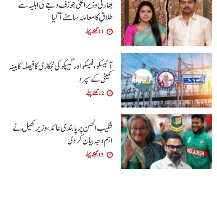
بھارتی وزیراعلیٰ جوزف وجے کی اہلیہ سے
طلاق کا معاملہ سامنے آگیا
11 گھنٹے پہلے
آئیسکو، فیسکو اور گیپکو کی نجکاری کا فیصلہ کابینہ
کمیٹی کے سپرد
12 گھنٹے پہلے
شکیب الحسن پر پابندی عائد، وزیر کھیل نے
اہم وجہ بیان کر دی
13 گھنٹے پہلے