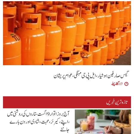
گیس صارفین ہوشیار، ایل پی جی مہنگی، عوام پریشان
17 گھنٹے پہلے
تازہ ترین خبریں
آج بروز اتوار9 اگست ستاروں کی روشنی میں
،اپنے،کیرئر،محبت ،شادی اور دن بارے
جانئے