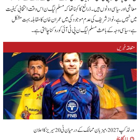
معاشی اور سیاسی دونوں ہیں۔ذرائع کا کہنا تھا کہ مسلم لیگ ن اس وقت انتخابی کیفیت
میں نہیں ہے،نواز شریف کی عدم موجودگی میں عمران خان کا مقابلہ بہت مشکل
ہے،سیاسی وجہ کے باعث مسلم لیگ ن پی ٹی آئی کو روکنا چاہتی ہے۔
متعلقہ خبریں
ورلڈ کپ 2027، میزبان ممالک کے درمیان ٹی20 سیریز کا اعلان
11 گھنٹے پہلے