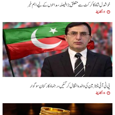
خوشدل شاہ کا کرکٹ سے متعلق بڑا فیصلہ، مداحوں کے لیے اہم خبر
15 گھنٹے پہلے
پی ٹی آئی چیئرمین کی والدہ انتقال کرگئیں، رہنما و کارکنان سوگوار
16 گھنٹے پہلے