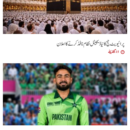
پرائیویٹ حج کا نیا ڈیجیٹل نظام نافذ کرنے کا اعلان
15 گھنٹے پہلے