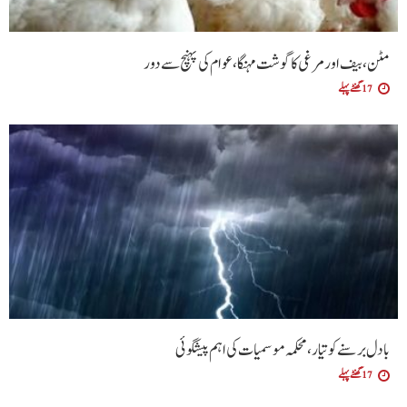
مٹن، بیف اور مرغی کا گوشت مہنگا، عوام کی پہنچ سے دور
17 گھنٹے پہلے
بادل برسنے کو تیار، محکمہ موسمیات کی اہم پیشگوئی
17 گھنٹے پہلے