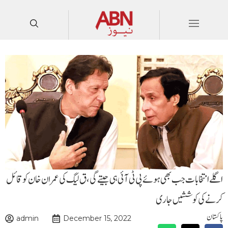
اگلے انتخابا ت جب بھی ہوئے پی ٹی آئی ہی جیتے گی،ق لیگ کی عمران خان کو قائل
کرنے کی کوششیں جاری
پاکستان
admin
December 15, 2022