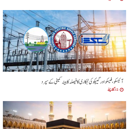
آئیسکو، فیسکو اور گیپکو کی نجکاری کا فیصلہ کابینہ کمیٹی کے سپرد
12 گھنٹے پہلے