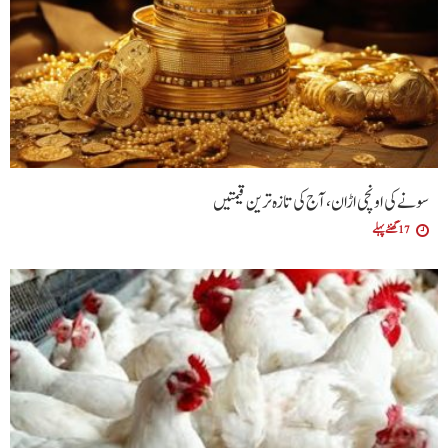
سونے کی اونچی اڑان، آج کی تازہ ترین قیمتیں
17 گھنٹے پہلے