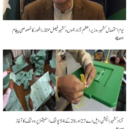
یوم استحصال کشمیر، وزیراعظم آزاد جموں و کشمیر فیصل ممتاز راٹھور کا خصوصی پیغام
3 دن پہلے
آزادکشمیر الیکشن ،ایل اے 27 اور28 کے 54 پولنگ اسٹیشنز پر ووٹنگ کا آغاز
4 دن پہلے