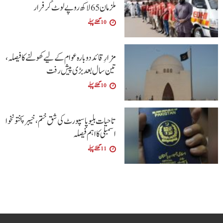
ملزمان 65 لاکھ روپے لوٹ کر فرار
10 گھنٹے پہلے
مزارِ قائد دوبارہ عوام کے لیے کھولنے کا فیصلہ،
تین سال بعد بڑی پیش رفت
10 گھنٹے پہلے
تاحیات بلیو پاسپورٹ کی شق ختم، خیبر پختونخوا
اسمبلی کا اہم فیصلہ
11 گھنٹے پہلے