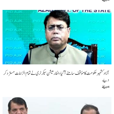
آزاد کشمیر حکومت کا مؤقف سامنے آگیا، انفارمیشن سیکرٹری نے تمام الزامات مسترد کر
دیے
4 دن پہلے