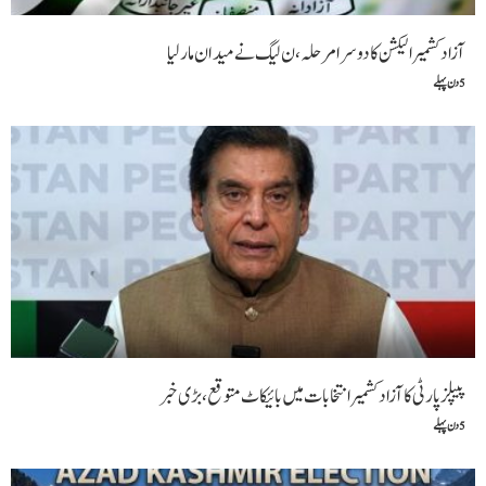
آزادکشمیر الیکشن کا دوسرا مرحلہ،ن لیگ نے میدان مار لیا
5 دن پہلے
پیپلز پارٹی کا آزاد کشمیر انتخابات میں بائیکاٹ متوقع، بڑی خبر
5 دن پہلے