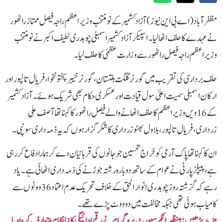
مظفرآباد(اے بی این نیوز) آزاد کشمیر کے نومنتخب وزیراعظم راجہ فیصل ممتاز راٹھور
نے عہدے کا حلف اٹھا لیا۔اسپیکر آزاد کشمیر اسمبلی چوہدری لطیف اکبر نے نو منتخب
وزیراعظم راجہ فیصل راٹھور سے وزارت عظمیٰ کا حلف لیا۔
حلف برداری کی تقریب میں گورنر گلگت بلتستان، گورنر خیبرپختونخوا، فریال تالپور اور
ارکان اسمبلی سمیت اعلیٰ سول قیادت اور عسکری حکام بھی شریک ہوئے۔آزاد کشمیر
کے 16 ویں وزیراعظم کا حلف اٹھانے والے فیصل راٹھور کا کہنا تھا آصف علی
زرداری، فریال تالپور، بلاول بھٹو زرداری کا شکر گزار ہوں کہ یہ ذمہ داری سونپی۔
ان کا کہنا تھا پاک آرمی کو خراج تحسین جو جانوں کی قربانیان دےکر ہمارا دفاع کر رہی
ہے، پیپلزپارٹی نے عوام کےساتھ دوبارہ رشتہ جوڑنے کی ذمہ داری اٹھائی ہے۔یاد
رہے کہ گزشتہ روز چوہدری انوار الحق کے خلاف تحریک عدم اعتماد 36 ووٹوں سے
کامیاب ہوئی تھی جبکہ مخالفت میں دو ووٹ پڑے تھے۔
مزید پڑھیں: بینظیر انکم سپورٹ پروگرام نے رقم ادائیگی کا نیانظام متعارف کروادیا