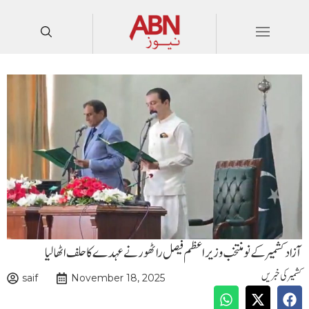
آزادکشمیر کے نومنتخب وزیراعظم فیصل راٹھور نے عہدے کا حلف اٹھالیا
کشمیر کی خبریں
saif
November 18, 2025