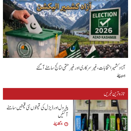
آزاد کشمیر انتخابات،غیر سرکاری اور غیر حتمی نتائج سامنے آگئے
5 دن پہلے
تازہ ترین خبریں
پٹرول اور ڈیزل کی قیمتوں نئی قیمتیں سامنے
آگئیں
6 گھنٹے پہلے