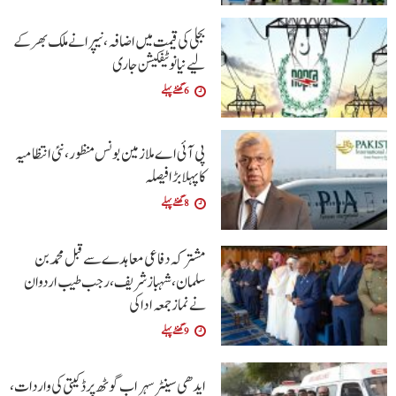
بجلی کی قیمت میں اضافہ، نیپرا نے ملک بھر کے
لیے نیا نوٹیفکیشن جاری
6 گھنٹے پہلے
پی آئی اے ملازمین بونس منظور، نئی انتظامیہ
کا پہلا بڑا فیصلہ
8 گھنٹے پہلے
مشترکہ دفاعی معاہدے سے قبل محمد بن
سلمان، شہباز شریف ، رجب طیب اردوان
نے نماز جمعہ ادا کی
9 گھنٹے پہلے
ایدھی سینٹر سہراب گوٹھ پر ڈکیتی کی واردات،