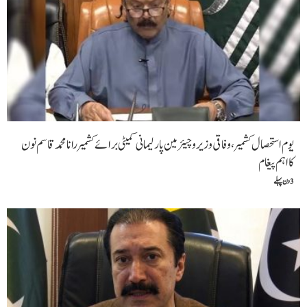
یوم استحصال کشمیر ،وفاقی وزیر و چیئرمین پارلیمانی کمیٹی برائے کشمیررانا محمد قاسم نون
کااہم پیغام
3 دن پہلے