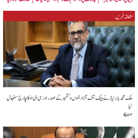
متعلقہ خبریں
ملک محمد بابر ایاز نے بینک آف آزاد جموں و کشمیر کے صدر اور سی ای او کا چارج سنبھال
لیا
3 دن پہلے