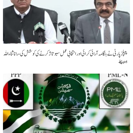
پیپلزپارٹی نے ہنگامہ آرائی کرائی اور انتخابی عمل سبوتاژ کرنے کی کوشش کی،رانا ثناء اللہ
5 دن پہلے