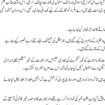
ٓیا جب ال خوزینی اسلامی بورڈنگ اسکول کی عمارت اچانک گر گئی۔ اس وقت طالب علم
پوری رات ملبے میں دبے افراد کو نکالنے کے لیے کھدائی جاری رکھی۔ اس دوران آٹھ زخمی
فے کا خدشہ ظاہر کیا جا رہا ہے۔
ل کے احاطے میں قائم کمانڈ پوسٹ میں ایک نوٹس بورڈ پر 65 لاپتہ طلباء کے نام درج کیے گئے ہیں، جو منگل کی صبح تک ملبے تلے دبے تصور کیے جا رہے
کلات کا سامنا ہے کیونکہ کنکریٹ کی بھاری سلیبیں اور عمارت کے غیر مستحکم حصے امدادی
اسے استعمال نہیں کیا جا رہا کیونکہ اس سے مزید خطرہ بڑ سکتا ہے۔
رہے ہیں تاکہ وہ زندہ رہیں، اور ہماری پوری کوشش ہے کہ انہیں جلد از جلد نکال لیا جائے
ش آیا جب طلباء ظہر کی نماز ادا کر رہے تھے اور عمارت کا وہ حصہ غیر قانونی توسیع کے