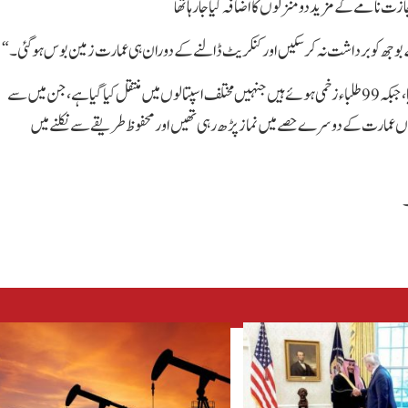
ازت نامے کے مزید دو منزلوں کا اضافہ کیا جا رہا تھا
بوجھ کو برداشت نہ کر سکیں اور کنکریٹ ڈالنے کے دوران ہی عمارت زمین بوس ہو گئی۔“
رپورٹ کے مطابق اس حادثے میں ایک 13 سالہ لڑکا جاں بحق ہو گیا، جبکہ 99 طلباء زخمی ہوئے ہیں جنہیں مختلف اسپتالوں میں منتقل کیا گیا ہے، جن میں سے
ں عمارت کے دوسرے حصے میں نماز پڑھ رہی تھیں اور محفوظ طریقے سے نکلنے میں