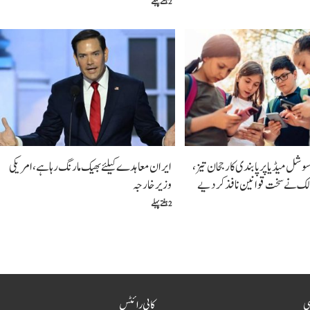
2 ہفتے پہلے
شل میڈیا پر پابندی کا رجحان تیز،
ایران معاہدے کیلئے بھیک مارنگ رہا ہے،امریکی
مالک نے سخت قوانین نافذ کر دیے
وزیرخارجہ
2 ہفتے پہلے
سی
کاپی رائٹس