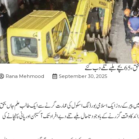
Rana Mehmood
September 30, 2025
رجو میں پیر کے روز ایک اسلامی بورڈنگ اسکول کی عمارت گرنے سے ایک طالب علم جاں بحق
طلباء ملبے تلے دب گئے ہیں۔ ریسکیو ٹیمیں 12 گھنٹے سے زائد کا وقت گزرنے کے باوجود تاحال ملبے تلے دبے افراد تک آکسیجن اور پانی پہنچانے کی