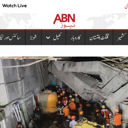
و سمیت تھانے کا پورا عملہ معطل
پیٹرولیم مصنوعات کی نئی
کشمیر
گلگت بلتستان
کاروبار
کھیل
شوبز
سائنس اور ٹیک