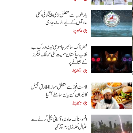
بارشوں سے متعلق بڑی پیشگوئی، کئی
علاقوں کے لیے الرٹ جاری
4 گھنٹے پہلے
خطرناک سائبر جاسوسی نیٹ ورک بے
نقاب، پاکستان سمیت کئی ممالک ہیکرز
کے نشانے پر
7 گھنٹے پہلے
فاسٹ فوڈ سے متعلق مولانا طارق جمیل
کا حیران کن بیان سامنے آگیا
7 گھنٹے پہلے
افسوسناک حادثہ، آسمانی بجلی گرنے سے
فٹبال کھلاڑی دم توڑ گیا