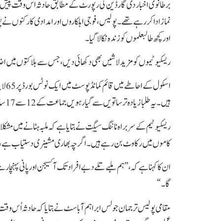
برطانوی اخبار دی گارڈین کی رپورٹ کے مطابق حادثہ اس وقت پیش ا
نماز ادا کر رہے تھے۔ پولیس، فوجی اہلکاروں اور امدادی کارکنوں نے 
اور کچھ طالبعلموں کو زندہ نکالا گیا۔
ریسکیو ٹیموں کو مزید لاشیں بھی دکھائی دیں، جس سے ہلاکتوں میں اضا
اسکو
ہیں۔ یہ طلبا زیادہ تر ساتویں سے گیارہویں جماعت کے 12 سے 17 سال کے بتائے گئے ہیں۔
ریسکیو ٹیم کے سربراہ ناننگ سیگِت نے بتایا ہے کہ ملبہ ہٹانے میں مش
کاموں میں رکاوٹ بن رہے ہیں۔ اگرچہ بھاری مشینری دستیاب ہے، لیکن 
ان کا کہنا ہے کہ، ”ہم ملبے تلے دبے افراد تک آکسیجن اور پانی پہنچا 
گا۔“
مقامی پولیس ترجمان جولس ابراہم آباسٹ نے بتایا کہ حادثہ اُس وقت پی