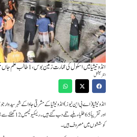
انڈونیشیا میں اسکول کی عمارت زمین بوس، 1 طالب علم جاں بحق، 65 بچے ملبے تلے دب گئے
انٹرنیشنل
انڈونیشیا (اے بی این نیوز)انڈونیشیا کے مشرقی جاوا کے شہر سیدوا
اور تقریباً 65 
کوششوں میں مصروف ہیں۔