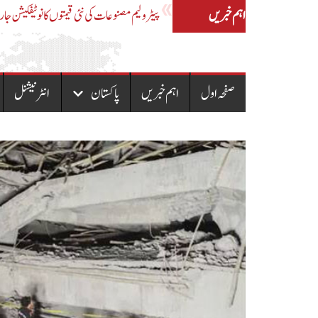
اہم خبریں
اے ایس آئی کی لڑکی سے مبینہ زیادتی،ایس ایچ ا
صفحہ اول
اہم خبریں
پاکستان
انٹرنیشنل