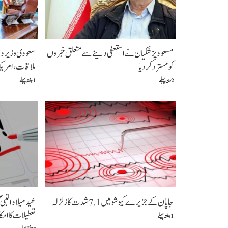
مسعود پزشکیان نے استعفیٰ دینے سے متعلق خبروں
سعودی وزیر دف
کو مسترد کردیا
ملاقات،امریکہ
2 دن پہلے
1 ہفتہ پہلے
جاپان کے جزیرے کیوشو میں 7.1 شدت کا زلزلہ
عید میلاد النبی
تعطیلات کا امک
1 ہفتہ پہلے