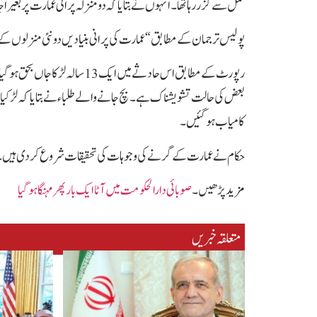
عمل سے گزر رہا تھا۔ انہوں نے بتایا کہ دو منزلہ پرانی عمارت پر بغیر اج
پولیس ترجمان کے مطابق“عمارت کی پرانی بنیادیں دو نئی منزلوں کے 
بعض کی حالت تشویشناک ہے۔ بچ جانے والے طلباء نے بتایا کہ لڑکیا
کامیاب ہو گئیں۔
حکام نے عمارت کے گرنے کی وجوہات کی تحقیقات شروع کر دی ہیں۔
مزید پڑھیں۔
صوبائی دارالحکومت میں آٹا ایک بار پھر مہنگا ہو گیا
متعلقہ خبریں