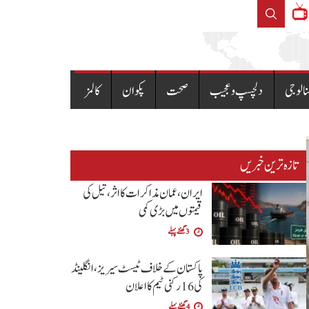
 قیمتوں کا نوٹیفکیشن جاری
نالوجی
دلچسپ و عجیب
صحت
پکوان
کالمز
تازہ ترین خبریں
ایران، عمان مذاکرات کا اثر، تیل کی
قیمتوں میں بڑی کمی
3 گھنٹے پہلے
پاکستان کے خلاف ٹیسٹ سیریز، انگلینڈ
کی 16 رکنی ٹیم کا اعلان
4 گھنٹے پہلے