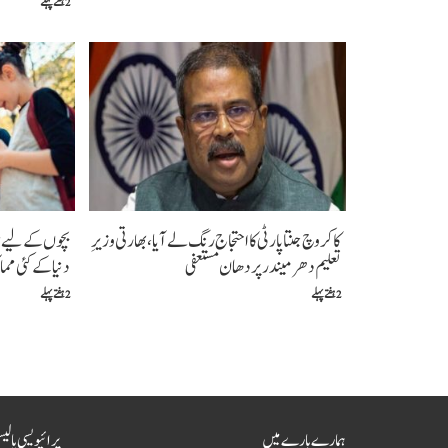
2 ہفتے پہلے
کاکروچ جنتا پارٹی کا احتجاج رنگ لے آیا، بھارتی وزیرِ
بچوں کے لیے سو
تعلیم دھرمیندر پردھان مستعفی
دنیا کے کئی م
2 ہفتے پہلے
2 ہفتے پہلے
ہمارے بارے میں
پرائیویسی پالی