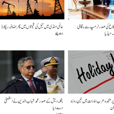
اع کی صدر ٹرمپ سے ہنگامی
عالمی منڈی میں تیل کی قیمتوں میں پھر اضافہ ریکارڈ
 میڈیا
1 ہفتہ پہلے
ؐ پر متحدہ عرب امارات میں تین روزہ
بنگلہ دیش کے صدر محمد شہاب الدین نے استعفیٰ
ان
دے دیا