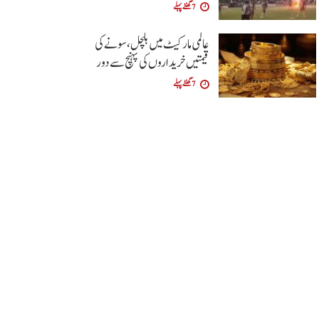
7 گھنٹے پہلے
عالمی مارکیٹ میں ہلچل، سونے کی
قیمتیں خریداروں کی پہنچ سے دور
7 گھنٹے پہلے