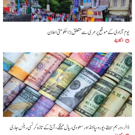
یوم آزادی کے موقع پر مری سے متعلق بڑا حکومتی اعلان
3 گھنٹے پہلے
ڈالر، درہم سستے، یورو، پاؤنڈ اور سعودی ریال مہنگے، آج کے تازہ کرنسی ریٹس جاری