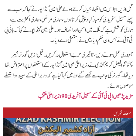
قبل ازیں اجلاس میں اظہار خیال کرتے ہوئے علی امین گنڈاپور نے کہا کہ سب سے
پہلے سہیل آفریدی کو مبارکباد پیش کرتا ہوں، ہماری مرضی، ہماری اکثریت ہے،
ہماری کوشش ہے کہ ملک میں امن اور انصاف ہو۔علی امین گنڈاپور نے کہا کہ بانی پی
ٹی آئی نےجس دن حکم دیا، میں نےاستعفیٰ دے دیا،۔
جمہوری عمل ہونے دیں، تاخیری حربے استعمال نہ کریں۔قبل ازیں گورنر خیبر
پختونخوا فیصل کریم کنڈی نے وزیراعلیٰ علی امین گنڈا پور کے استعفوں پر اعتراض اٹھا
دیا تھا۔ گورنر کی جانب سے لکھے گئے خط میں کہا گیا ہے کہ وزیر اعلیٰ کے مبینہ دو استعفے
موصول ہوئے۔
مزید پڑھیں: پی ٹی آئی کے سہیل آفریدی 90 وزیراعلیٰ منتخب
متعلقہ خبریں