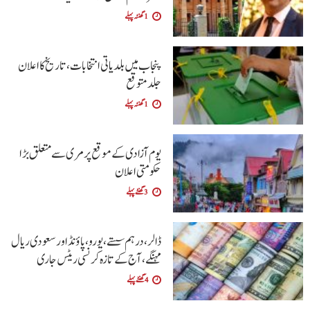
1 گھنٹہ پہلے
پنجاب میں بلدیاتی انتخابات، تاریخ کا اعلان
جلد متوقع
1 گھنٹہ پہلے
یوم آزادی کے موقع پر مری سے متعلق بڑا
حکومتی اعلان
3 گھنٹے پہلے
ڈالر، درہم سستے، یورو، پاؤنڈ اور سعودی ریال
مہنگے، آج کے تازہ کرنسی ریٹس جاری
4 گھنٹے پہلے