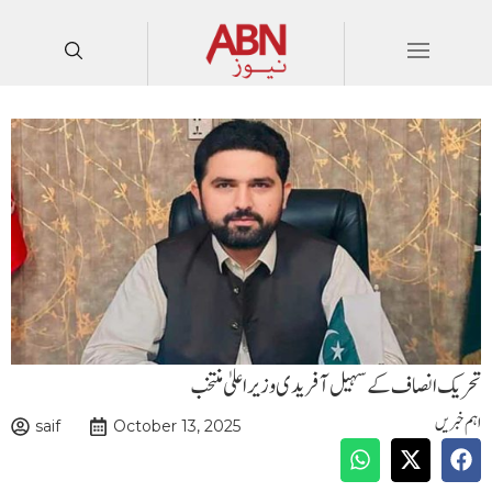
تحریک انصاف کے سہیل آفریدی وزیراعلیٰ منتخب
اہم خبریں
saif
October 13, 2025