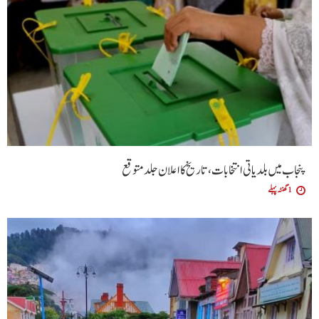
پنجاب میں بلدیاتی انتخابات، تاریخ کا اعلان جلد متوقع
1 گھنٹہ پہلے