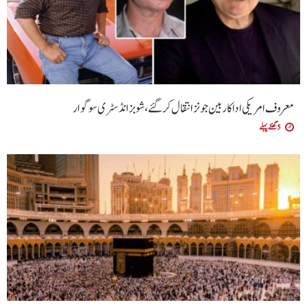
معروف امریکی اداکار بین جونز انتقال کرگئے، شوبز انڈسٹری سوگوار
5 گھنٹے پہلے