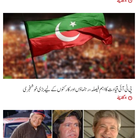
4 گھنٹے پہلے
پی ٹی آئی قیادت کا اہم فیصلہ، رہنماؤں اور کارکنوں کے لیے بڑی خوشخبری
4 گھنٹے پہلے