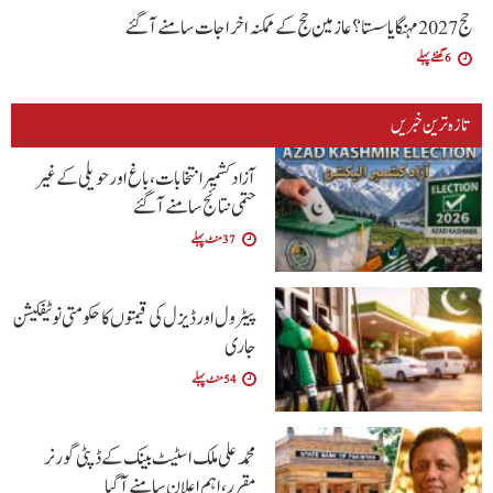
حج 2027 مہنگا یا سستا؟ عازمین حج کے ممکنہ اخراجات سامنے آگئے
6 گھنٹے پہلے
تازہ ترین خبریں
آزاد کشمیر انتخابات، باغ اور حویلی کے غیر
حتمی نتائج سامنے آگئے
37 منٹ پہلے
پیٹرول اور ڈیزل کی قیمتوں کا حکومتی نوٹیفکیشن
جاری
54 منٹ پہلے
محمد علی ملک اسٹیٹ بینک کے ڈپٹی گورنر
مقرر، اہم اعلان سامنے آگیا