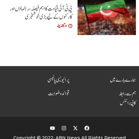
پی ٹی آئی قیادت کا اہم فیصلہ، رہنماؤں اور
کارکنوں کے لیے بڑی خوشخبری
4 گھنٹے پہلے
ہمارے بارے میں
پرائیویسی پالیسی
ہم سے رابطہ
قوائد و ضوابت
کاپی رائٹس
Copyright © 2022, ABN News All Rights Reserved