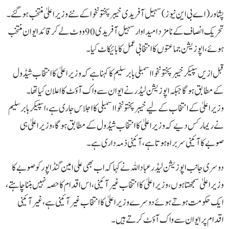
پشاور(اے بی این نیوز)سہیل آفریدی خیبرپختونخوا کے نئے وزیراعلیٰ منتخب ہوگئے۔
تحریک انصاف کے نامزد امیداوار سہیل آفریدی 90 ووٹ لے کر قائد ایوان منتخب
ہوئے، اپوزیشن جماعتوں کا انتخابی عمل کا بائیکاٹ کیا۔
قبل ازیں سپیکر خیبرپختونخوا اسمبلی بابرسلیم کا کہنا ہے کہ وزیراعلیٰ کا انتخاب شیڈول
کے مطابق ہوگا جبکہ اپوزیشن لیڈر نے ایوان سے واک آؤٹ کا اعلان کیا تھا۔
وزیراعلیٰ کے انتخاب کےلیے خیبرپختونخوا اسمبلی کا اجلاس جاری ہے، اسپیکر بابرسلیم
نے ریمارکس دیے کہ وزیراعلیٰ کا انتخاب شیڈول کے مطابق ہوگا، وزیراعلیٰ ہی
صوبے کا آئینی سربراہ ہوتاہے، آئینی ذمہ داری ہے۔
دوسری جانب اپوزیشن لیڈر عباداللہ نے کہا کہ اب بھی علی امین گنڈاپور کو صوبے کا
وزیراعلیٰ سمجھتاہوں، وزیراعلیٰ کا انتخاب غیرآئینی،اس اقدام کا حصہ نہیں بننا چاہتے،
ایک حکومت ہوتے ہوئے دوسرے وزیراعلیٰ کاانتخاب غیرآئینی ہے، غیرآئینی
اقدام پر ایوان سےواک آؤٹ کرتے ہیں۔