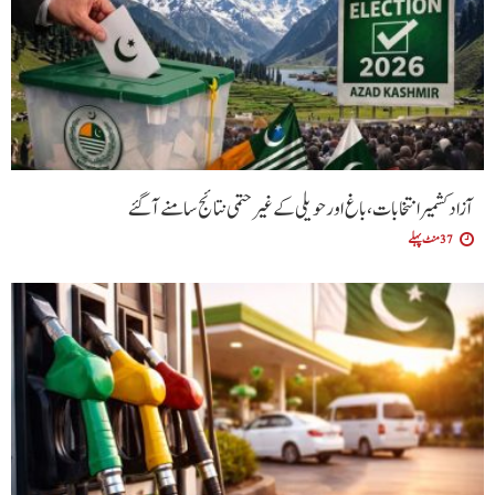
آزاد کشمیر انتخابات، باغ اور حویلی کے غیر حتمی نتائج سامنے آگئے
37 منٹ پہلے