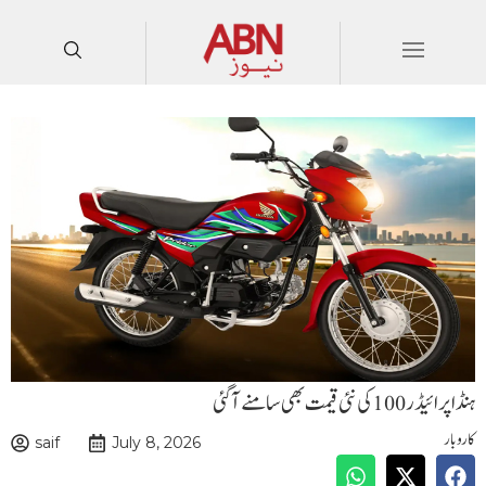
ہنڈا پرائیڈر 100کی نئی قیمت بھی سامنے آگئی
کاروبار
saif
July 8, 2026