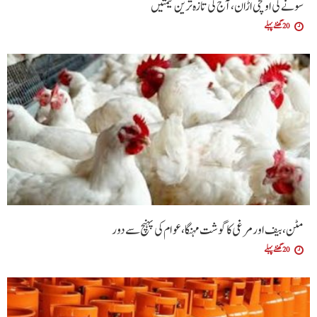
سونے کی اونچی اڑان، آج کی تازہ ترین قیمتیں
20 گھنٹے پہلے
مٹن، بیف اور مرغی کا گوشت مہنگا، عوام کی پہنچ سے دور
20 گھنٹے پہلے