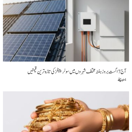
آج 7 اگست بروز ہفتہ مختلف شہروں میں سولر پینلز کی تازہ ترین قیمتیں
1 دن پہلے