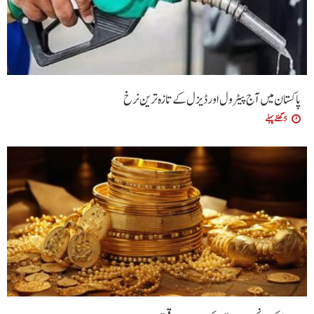
پاکستان میں آج پیٹرول اور ڈیزل کے تازہ ترین نرخ
5 گھنٹے پہلے