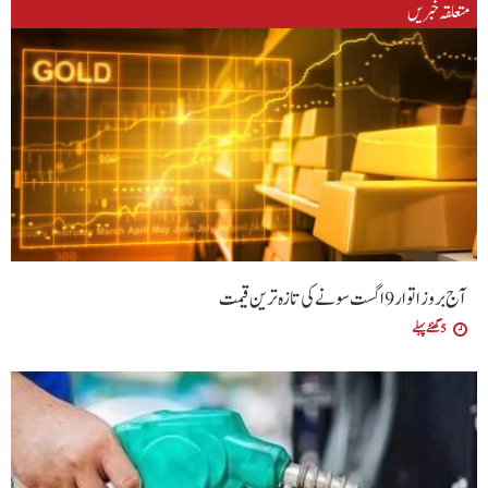
متعلقہ خبریں
آج بروز اتوار 9 اگست سونے کی تازہ ترین قیمت
5 گھنٹے پہلے