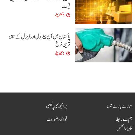
قیمت
5 گھنٹے پہلے
پاکستان میں آج پیٹرول اور ڈیزل کے تازہ
ترین نرخ
5 گھنٹے پہلے
ہمارے بارے میں
پرائیویسی پالیسی
ہم سے رابطہ
قوائد و ضوابت
کاپی رائٹس