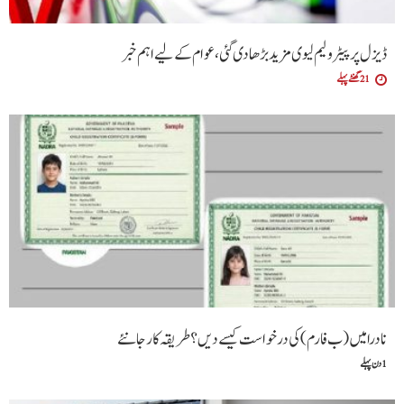
ڈیزل پر پیٹرولیم لیوی مزید بڑھا دی گئی،عوام کے لیے اہم خبر
21 گھنٹے پہلے
نادرا میں (ب فارم ) کی درخواست کیسے دیں ؟طریقہ کار جانئے
1 دن پہلے