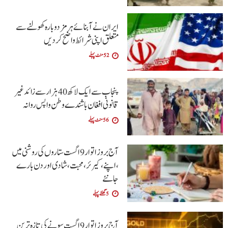
ایران نے آبنائے ہرمز دوبارہ کھولنے سے
متعلق اپنی شرائط واضح کردیں
52 منٹ پہلے
پنجاب سے ایک لاکھ 40 ہزار سے زائد غیر
قانونی افغان باشندے وطن واپس روانہ
56 منٹ پہلے
آج بروز اتوار9 اگست ستاروں کی روشنی میں
،اپنے،کیرئر،محبت ،شادی اور دن بارے
جانئے
5 گھنٹے پہلے
آج بروز اتوار 9 اگست سونے کی تازہ ترین