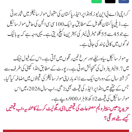
کراچی (اے بی این نیوز)ہنڈا پرائیڈر پاکستان کی مقبول موٹرسائیکلز میں شمار ہوتی
ہے۔ ڈیلی پاکستان گلوبل کے مطابق یہ ایک 100سی سی انجن کی حامل موٹرسائیکل
ہے جو 45سے 55کلومیٹر فی لیٹر کی بہترین مائیلج دیتی ہے۔ یہی وجہ ہے کہ یہ بائیک
لوگوں میں کافی پسند کی جاتی ہے۔
یہ موٹرسائیکل سیاہ، نیلے اور سرخ تین رنگوں میں آتی ہے۔ اس کے فیول ٹینک
میں 9.7لیٹر پٹرول کی گنجائش ہوتی ہے۔ رپورٹ کے مطابق ہنڈا کمپنی کی طرف سے
گزشتہ سال کے دوران ایک سے زائد بار اپنی موٹرسائیکلز کی قیمتوں میں اضافہ کیا گیا۔
جس کے نتیجے میں ہنڈا پرائیڈر کی قیمت بھی بڑھی۔ اب سال 2026ء میں اس
موٹرسائیکل کی قیمت 2لاکھ 8ہزار 900روپے ہے۔
مزید پڑھیں: پیٹرولیم مصنوعات کی قیمتیں ڈی ریگولیٹ کرنےکا عندیہ ، اب قیمتیں
کیسے طے ہونگی؟