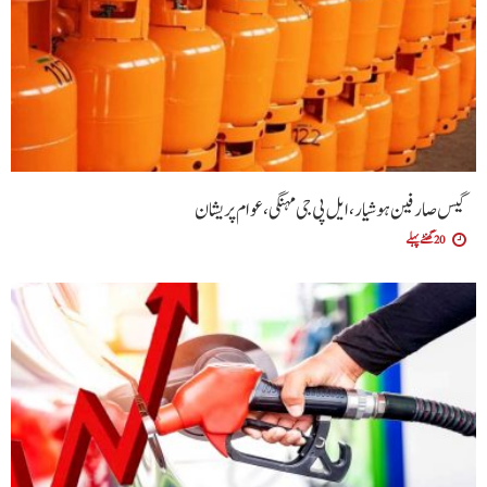
گیس صارفین ہوشیار، ایل پی جی مہنگی، عوام پریشان
20 گھنٹے پہلے