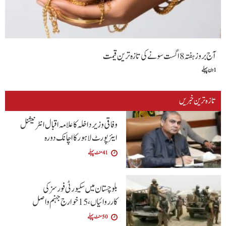
آج بروز ہفتہ 8 اگست سونے کی تازہ ترین قیمت
1 دن پہلے
تازہ ترین خبریں
وفاقی وزیر داخلہ کا علامہ اقبال انٹرنیشنل
ایئرپورٹ لاہور کا اچانک دورہ
41 منٹ پہلے
بلوچستان میں سکیورٹی فورسز کی
کارروائیاں، 15 خوارج جہنم واصل
50 منٹ پہلے