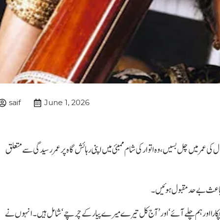
saif
June 1, 2026
ہلی (اے بی این نیوز)معروف بھارتی گلوکارہ سمن کلیان پور 89 سال کی عمر میں چل بسیں، وہ اتوار کی شام ممبئی میں اپنی رہائش گاہ پر عمر رسیدگی سے متعلق
ے پکارا اور ہم چلے آئے‘ اور ’آج کل تیرے میرے پیار کے چرچے‘ شامل ہیں۔ انہوں نے