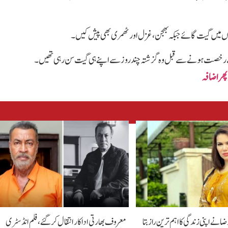
بانوں میں گیت گائے جبکہ بھجن، غزل اور ٹھمری بھی پیش کیں۔
ا سے رخصت ہونے سے قبل وہ گزشتہ چند روز سے اپنے ہی گیت سن رہی تھیں۔
پھر اضافہ
رضانےاپنی زندگی کا اہم ترین راز بتا
معروف بھارتی اداکار انتقال کر گئے، فلم انڈسٹری