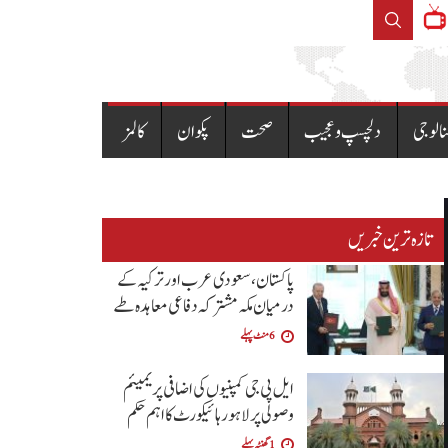
کہ دفاعی معاہدہ طے
حکومت نے پیٹرولیم مصنوعا
نالوجی
دلچسپ و عجیب
صحت
پکوان
کالمز
تازہ ترین خبریں
پاکستان، سعودی عرب اور ترکیہ کے
درمیان مکہ مشترکہ دفاعی معاہدہ طے
6 منٹ پہلے
ایل پی جی کمپنیوں کی اضافی پریمیئم
وصولی پر لاہور ہائیکورٹ کا اہم حکم
1 گھنٹہ پہلے