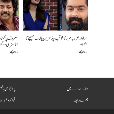
اداکار عروبہ مرزا کا ثاقب چڈھر پر پیغامات بھیجنے کا
معروف پاکستانی 
الزام
انڈسٹری سوگو
1 ہفتہ پہلے
1 ہفتہ پہلے
ہمارے بارے میں
پرائیویسی پالی
ہم سے رابطہ
قوائد و ضواب