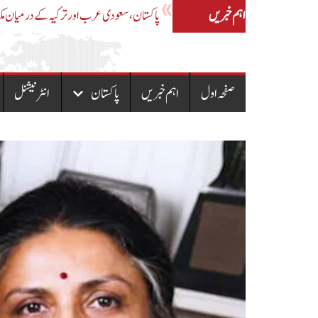
اہم خبریں
ایل پی جی کمپنیوں کی اضافی پریمیئم وصولی پر لاہور ہائیکورٹ کا اہم حکم
صفحہ اول
اہم خبریں
پاکستان
انٹرنیشنل