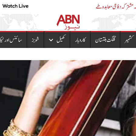
پاکستان، سعودی عرب اور ترکیہ کے درمیان مکہ مشتر
کشمیر
گلگت بلتستان
کاروبار
کھیل
شوبز
سائنس اور ٹیک