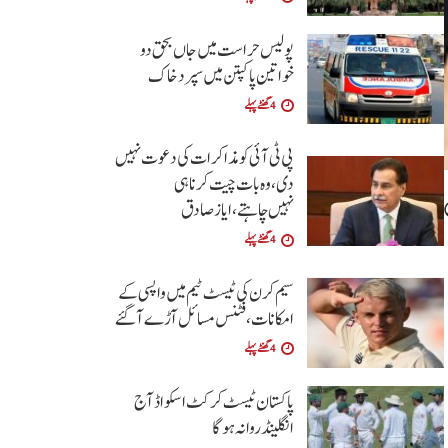
پولیس حراست میں جاں بحق دو
خواتین پاکپتن میں سپرد خاک
4 گھنٹے پہلے
پی ٹی آئی کو مذاکرات کی دعوت نہیں
دی،وہ بات چیت کرنا ہی
نہیں چاہتے،ایاز صادق
4 گھنٹے پہلے
سیم کرن کی ٹیسٹ ٹیم میں واپسی کے
امکانات،فٹنس مسائل آڑے آگئے
4 گھنٹے پہلے
پاکستان ٹیسٹ کرکٹ اسکواڈ آج
انگلینڈ روانہ ہوگا