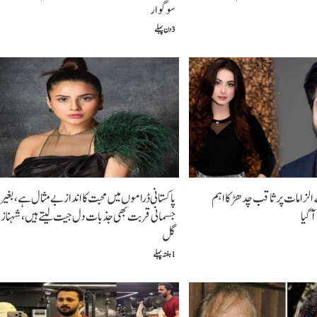
سوگوار
3 دن پہلے
الزامات پر ثاقب چدھڑ کا اہم
پاکستانی ڈراموں میں محبت کا انداز بے مثال ہے، بغیر
گیا
جسمانی قربت بھی جذبات دل جیت لیتے ہیں،شہناز
گل
1 ہفتہ پہلے