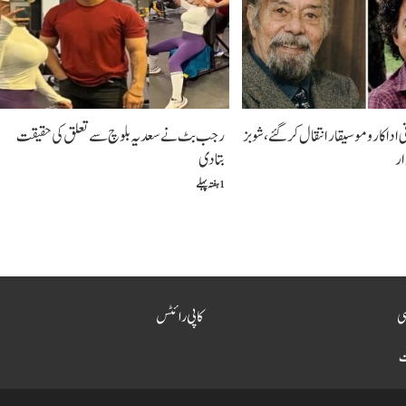
اداکار و موسیقار انتقال کر گئے، شوبز
رجب بٹ نے سعدیہ بلوچ سے تعلق کی حقیقت
ار
بتادی
1 ہفتہ پہلے
سی
کاپی رائٹس
ت