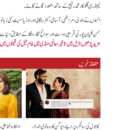
لیجنڈری گلوکار محمد رفیع کے ساتھ متعدد گانے گائے۔
انہوں نے ہندی، مراٹھی، آسامی، کنڑ، بنگالی اور اوڑیا سمیت کئی ز
سمن کلیان پور کی قریبی دوست اور سوانح نگار منگلا کے مطابق دنی
مزید پڑھیں: ڈیل میں تاخیر ،عالمی منڈی میں خام تیل کی قیمتوں میں 
متعلقہ خبریں
کاجول کی سالگرہ پر اجے دیوگن کا رومانوی انداز،
اداکارہ غنا علی 