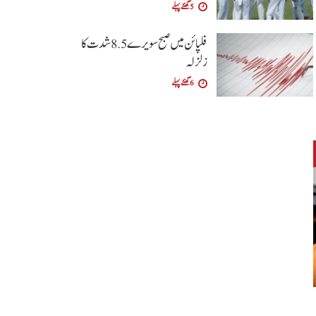
5 گھنٹے پہلے
فلپائن میں صبح سویرے 5 .8 شدت کا
زلزلہ
6 گھنٹے پہلے