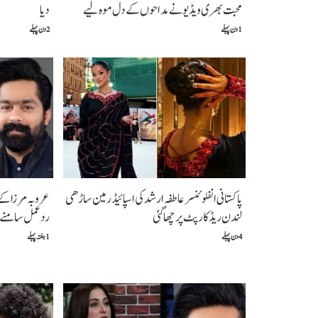
محبت بھری ویڈیو نے مداحوں کے دل موہ لیے
دیا
1 دن پہلے
2 دن پہلے
پاکستانی انفلوئنسر عاطفہ ارشد کی اسپائیڈر مین ساڑھی
عروبہ مرزا کے 
لندن ریڈ کارپٹ پر چھا گئی
ردعمل سامنے آ
4 دن پہلے
1 ہفتہ پہلے