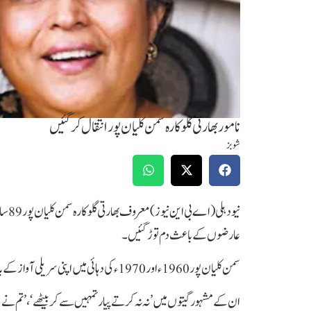
نامور بھارتی گلوکارہ سمن کلیان پور انتقال کرگئیں
شوبز
نیو د
عارضوں کے باعث دم توڑ گئیں۔
سمن کلیان پور 1960ء اور 1970ء کی دہائی میں اپنی سریلی آواز کے باعث بے حد مقبول ہوئیں۔
ان کے مشہور گیتوں میں ’نہ نہ کرتے پیار تمہیں سے کر بیٹھے‘، ’تم ن