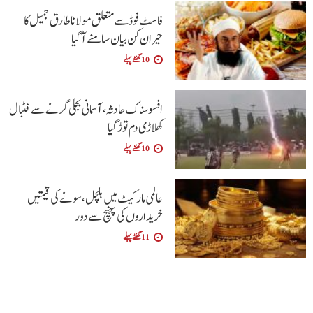
فاسٹ فوڈ سے متعلق مولانا طارق جمیل کا
حیران کن بیان سامنے آگیا
10 گھنٹے پہلے
افسوسناک حادثہ، آسمانی بجلی گرنے سے فٹبال
کھلاڑی دم توڑ گیا
10 گھنٹے پہلے
عالمی مارکیٹ میں ہلچل، سونے کی قیمتیں
خریداروں کی پہنچ سے دور
11 گھنٹے پہلے