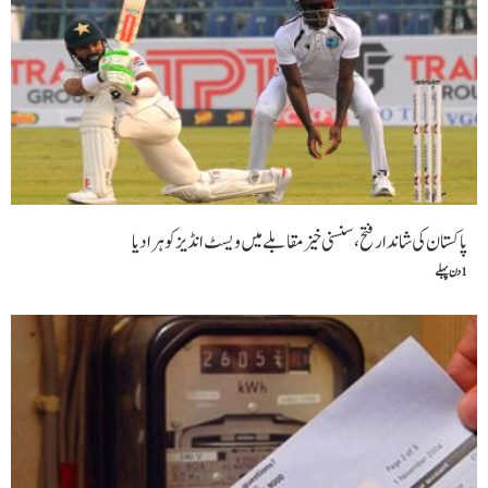
پاکستان کی شاندار فتح،سنسنی خیز مقابلے میں ویسٹ انڈیز کو ہرا دیا
1 دن پہلے