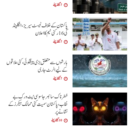
7 گھنٹے پہلے
پاکستان کے خلاف ٹیسٹ سیریز، انگلینڈ
کی 16 رکنی ٹیم کا اعلان
7 گھنٹے پہلے
بارشوں سے متعلق بڑی پیشگوئی، کئی علاقوں
کے لیے الرٹ جاری
7 گھنٹے پہلے
خطرناک سائبر جاسوسی نیٹ ورک بے
نقاب، پاکستان سمیت کئی ممالک ہیکرز کے
نشانے پر
10 گھنٹے پہلے