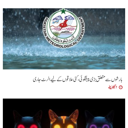
بارشوں سے متعلق بڑی پیشگوئی، کئی علاقوں کے لیے الرٹ جاری
7 گھنٹے پہلے