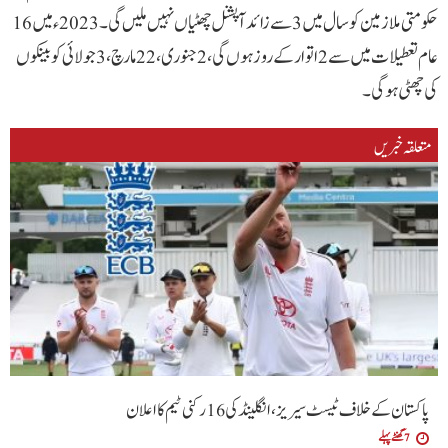
حکومتی ملازمین کو سال میں 3 سے زائد آپشنل چھٹیاں نہیں ملیں گی۔2023ء میں 16
عام تعطیلات میں سے 2 اتوار کے روز ہوں گی، 2 جنوری، 22 مارچ، 3 جولائی کو بینکوں
کی چھٹی ہو گی۔
متعلقہ خبریں
پاکستان کے خلاف ٹیسٹ سیریز، انگلینڈ کی 16 رکنی ٹیم کا اعلان
7 گھنٹے پہلے