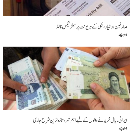
صارفین ہوشیار، بجلی کے ہر یونٹ پر سیلز ٹیکس نافذ
1 دن پہلے
ایرانی ریال خریدنے والوں کے لیے اہم خبر، تازہ ترین شرح جاری
1 دن پہلے