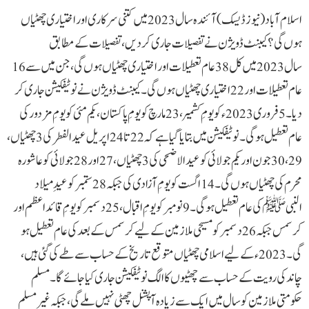
اسلام آباد(نیوز ڈیسک)آئندہ سال 2023 میں کتنی سرکاری اور اختیاری چھٹیاں
ہوں گی؟کیبنٹ ڈویژن نے تفصیلات جاری کردیں،تفصیلات کے مطابق
سال 2023میں کل 38 عام تعطیلات اور اختیاری چھٹیاں ہوں گی، جن میں سے 16
عام تعطیلات اور 22 اختیاری چھٹیاں ہوں گی۔کیبنٹ ڈویژن نے نوٹیفکیشن جاری کر
دیا۔5 فروری 2023ء کو یومِ کشمیر، 23 مارچ کو یومِ پاکستان، یکم مئی کو یومِ مزدور کی
عام تعطیل ہو گی۔نوٹیفکیشن میں بتایا گیا ہے کہ 22 تا 24 اپریل عیدالفطر کی 3 چھٹیاں،
29، 30 جون اور یکم جولائی کو عیدالاضحی کی 3 چھٹیاں، 27 اور 28 جولائی کو عاشورہ
محرم کی چھٹیاں ہوں گی۔14 اگست کو یومِ آزادی کی جبکہ 28 ستمبر کو عیدِ میلاد
النبیﷺ کی عام تعطیل ہو گی۔ 9 نومبر کو یومِ اقبال، 25 دسمبر کو یومِ قائد اعظم اور
کرسمس جبکہ 26 دسمبر کو مسیحی ملازمین کے لیے کرسمس کے بعد کی عام تعطیل ہو
گی۔2023ء کے لیے اسلامی چھٹیاں متوقع تاریخ کے حساب سے طے کی گئی ہیں،
چاند کی رویت کے حساب سے چھٹیوں کا الگ نوٹیفکیشن جاری کیا جائے گا۔ مسلم
حکومتی ملازمین کو سال میں ایک سے زیادہ آپشنل چھٹی نہیں ملے گی، جبکہ غیر مسلم