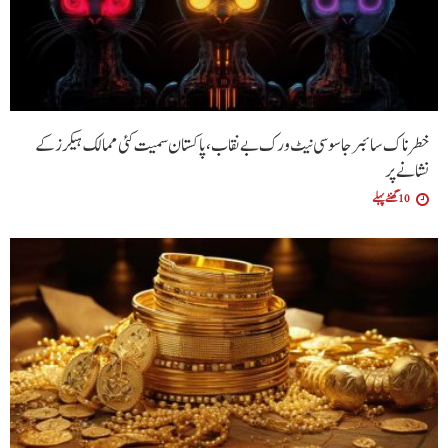
خطرناک سائبر جاسوسی نیٹ ورک بے نقاب، پاکستان سمیت کئی ممالک ہیکرز کے
نشانے پر
10 گھنٹے پہلے