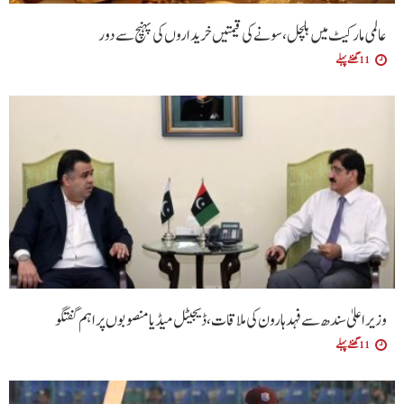
عالمی مارکیٹ میں ہلچل، سونے کی قیمتیں خریداروں کی پہنچ سے دور
11 گھنٹے پہلے
وزیراعلیٰ سندھ سے فہد ہارون کی ملاقات، ڈیجیٹل میڈیا منصوبوں پر اہم گفتگو
11 گھنٹے پہلے