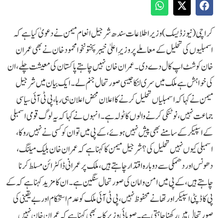
کراچی(نیوزڈیسک)وزیر اطلاعات سندھ شرجیل انعام میمن نے دعویٰ کیا ہے کہ
اسمبلیوں کی تحلیل کےمعاملے پر وزیرِ اعلیٰ خیبرپختونخوا محمود خان نے بھی عمران
خان کو شٹ اپ کال دے دی۔عمران خان نہیں چاہتے پاکستان کی معیشت چلے، ان
کی خواہش ہے ملک میں سری لنکا جیسی صورتحال جنم لے۔ایک بیان میں شرجیل
میمن نے کہاکہ اسمبلیاں تحلیل کرنے کا اعلان محض اعلان ہی رہا، پی ٹی آئی سیاسی
جماعت نہیں، نوٹنکی کرنے والوں کا ٹولہ ہے۔انہوں نے کہا کہ یہ لوگ قومی اسمبلی
کے اسپیکر کے سامنے بھی پیش نہیں ہوئے، کے پی میں تو ان کو کسی نے نہیں روکا،
اسمبلی کیوں نہیں تحلیل کی؟شرجیل میمن کا کہنا ہے کہ عمران خان بلیک میلنگ،
دھونس اور دھمکی سے دوبارہ اقتدار چاہتے ہیں، ملک پر عمرانی ڈاکٹرائن مسلط کرنا
چاہتے ہیں، کے پی میں امن و امان کی صورتحال سنگین ہے۔ان کا مزید کہنا ہے کہ کے
پی کا ڈپٹی اسپیکر اور تھانے محفوظ نہیں، پی ٹی آئی ملک کو عدم استحکام اور بے یقینی کی
صورتحال میں رکھنا چاہتی ہے۔صوبائی وزیر کا یہ بھی کہنا ہے کہ عمران خان نہیں