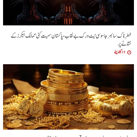
خطرناک سائبر جاسوسی نیٹ ورک بے نقاب، پاکستان سمیت کئی ممالک ہیکرز کے
نشانے پر
15 گھنٹے پہلے