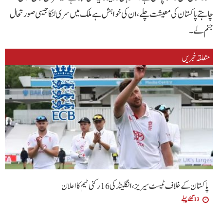
چاہتے پاکستان کی معیشت چلے، ان کی خواہش ہے ملک میں سری لنکا جیسی صورتحال
جنم لے۔
متعلقہ خبریں
پاکستان کے خلاف ٹیسٹ سیریز، انگلینڈ کی 16 رکنی ٹیم کا اعلان
13 گھنٹے پہلے