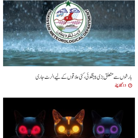
بارشوں سے متعلق بڑی پیشگوئی، کئی علاقوں کے لیے الرٹ جاری
13 گھنٹے پہلے