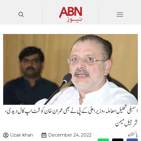
اسمبلی تحلیل معاملہ،وزیر اعلیٰ کے پی نے بھی عمران خان کو شٹ اپ کال دیدی،
شرجیل میمن
پاکستان
Uzair khan
December 24, 2022