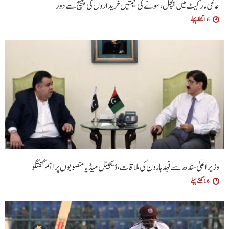
عالمی مارکیٹ میں ہلچل، سونے کی قیمتیں خریداروں کی پہنچ سے دور
16 گھنٹے پہلے
وزیراعلیٰ سندھ سے فہد ہارون کی ملاقات، ڈیجیٹل میڈیا منصوبوں پر اہم گفتگو
16 گھنٹے پہلے