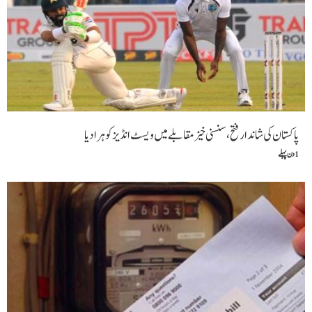
پاکستان کی شاندار فتح،سنسنی خیز مقابلے میں ویسٹ انڈیز کو ہرا دیا
1 دن پہلے