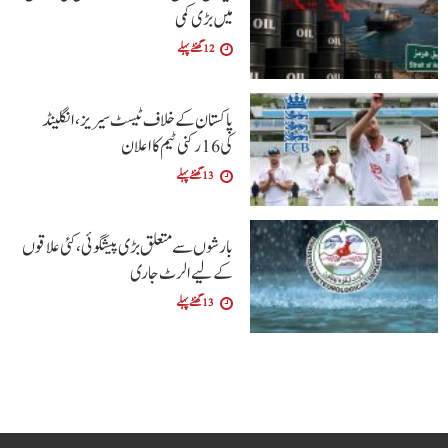
میں بڑی کمی
12 گھنٹے پہلے
پاکستان کے خلاف ٹیسٹ سیریز، انگلینڈ
کی 16 رکنی ٹیم کا اعلان
13 گھنٹے پہلے
بارشوں سے متعلق بڑی پیشگوئی، کئی علاقوں
کے لیے الرٹ جاری
13 گھنٹے پہلے