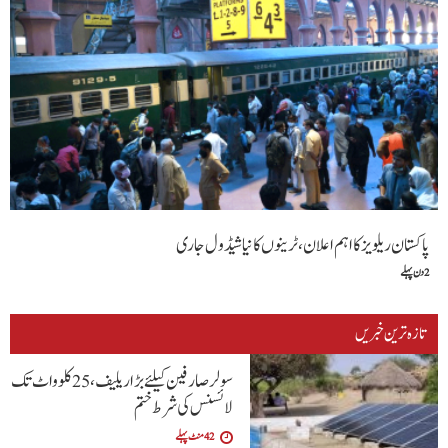
پاکستان ریلویز کا اہم اعلان، ٹرینوں کا نیا شیڈول جاری
2 دن پہلے
تازہ ترین خبریں
سولر صارفین کیلئے بڑا ریلیف، 25 کلوواٹ تک
لائسنس کی شرط ختم
42 منٹ پہلے