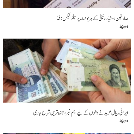
صارفین ہوشیار، بجلی کے ہر یونٹ پر سیلز ٹیکس نافذ
1 دن پہلے
ایرانی ریال خریدنے والوں کے لیے اہم خبر، تازہ ترین شرح جاری
1 دن پہلے