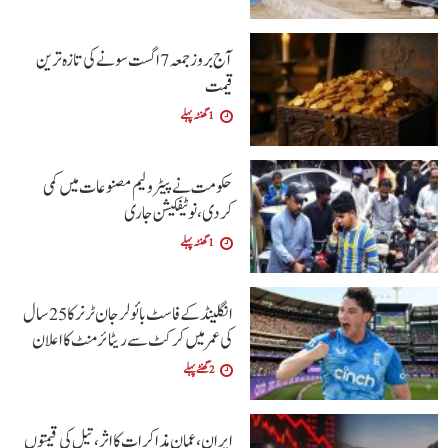
آج بروز جمعہ 7 اگست سونے کی تازہ ترین
قیمت
1 گھنٹہ پہلے
حکومت نے پیٹرولیم مصنوعات میں کمی
کردی،نوٹیفکیشن جاری
1 گھنٹہ پہلے
انگلینڈ کے فاسٹ بائولر جان ٹرنر کا 25 سال
کی عمر میں کرکٹ سے ریٹائرمنٹ کا اعلان
2 گھنٹے پہلے
ایران، عمان مذاکرات کا اثر، تیل کی قیمتوں