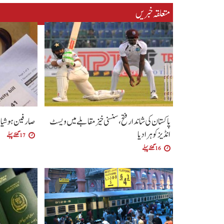
متعلقہ خبریں
پاکستان کی شاندار فتح،سنسنی خیز مقابلے میں ویسٹ
صارفین ہوشیار،
انڈیز کو ہرا دیا
17 گھنٹے پہلے
16 گھنٹے پہلے