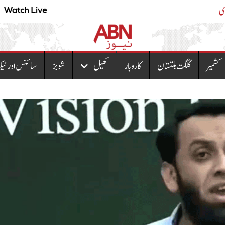
نئی قیمتوں کا نوٹیفکیشن جاری
کشمیر
گلگت بلتستان
کاروبار
کھیل
شوبز
سائنس اور ٹیک