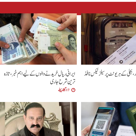
 بجلی کے ہر یونٹ پر سیلز ٹیکس نافذ
ایرانی ریال خریدنے والوں کے لیے اہم خبر، تازہ
ترین شرح جاری
17 گھنٹے پہلے