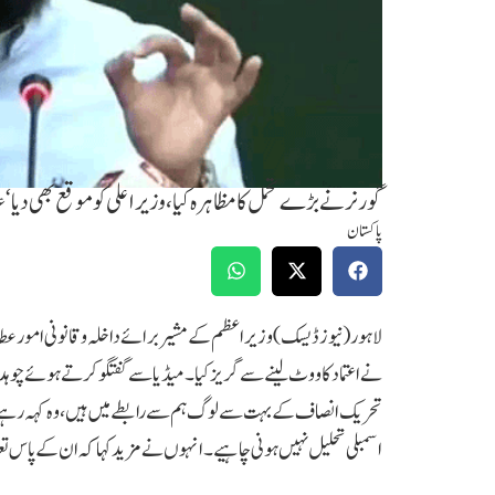
گورنر نے بڑے تحمل کا مظاہرہ کیا، وزیراعلی کو موقع بھی دیا‘ع
پاکستان
لاہور(نیوز ڈیسک)وزیر اعظم کے مشیر برائے داخلہ و قانونی امور عطا ا
نے اعتماد کا ووٹ لینے سے گریز کیا۔میڈیا سے گفتگو کرتے ہوئے چوہد
تحریک انصاف کے بہت سے لوگ ہم سے رابطے میں ہیں، وہ کہہ رہے ہیں
اسمبلی تحلیل نہیں ہونی چاہیے۔انہوں نے مزید کہا کہ ان کے پاس تع