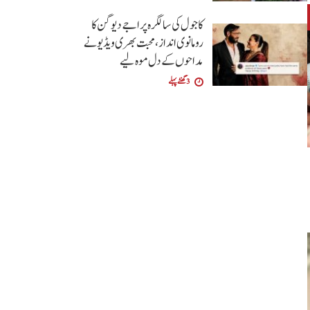
کاجول کی سالگرہ پر اجے دیوگن کا
رومانوی انداز، محبت بھری ویڈیو نے
مداحوں کے دل موہ لیے
3 گھنٹے پہلے