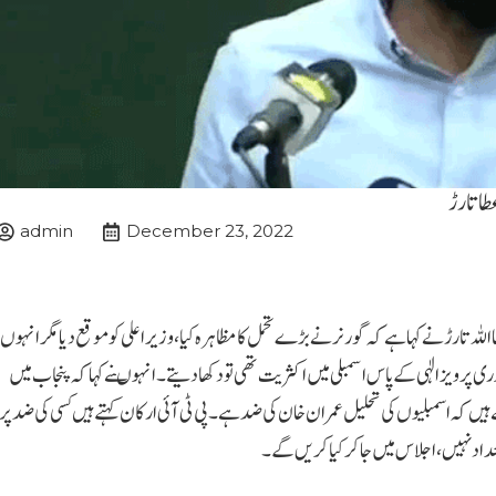
طا تارڑ
admin
December 23, 2022
للہ تارڑ نے کہاہے کہ گورنر نے بڑے تحمل کا مظاہرہ کیا، وزیراعلی کو موقع دیا مگر انہوں
ری پرویزالٰہی کے پاس اسمبلی میں اکثریت تھی تو دکھا دیتے۔انہوںنے کہا کہ پنجاب میں
 کہ اسمبلیوں کی تحلیل عمران خان کی ضد ہے۔پی ٹی آئی ارکان کہتے ہیں کسی کی ضد پر
داد نہیں،اجلاس میں جا کر کیا کریں گے۔