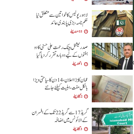
لاہور پولیس کا خواتین سے متعلق نیا
حکم نامہ ،بڑی پابندی عائد
55 منٹ پہلے
صدر نیشنل بینک رحمت علی حسنی کا دو
ہفتوں کے لیے دوبارہ تقرر کر دیا گیا
1 گھنٹہ پہلے
عمان کا بڑا اعلان،14 دن کا سیاحتی ویزا
بالکل مفت ،اہلیت کیلئے جانئے
2 گھنٹے پہلے
گریڈ 17 سے گریڈ 22 تک کے افسران
کے الائونس میں اضافہ
3 گھنٹے پہلے