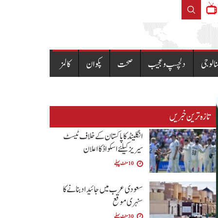
ملک بھرمیں چہلم امام حسینؓ وشہداء کربلا عقیدت واحترم سے منایا جارہا ہے
نالوجی
دلچسپ و عجیب
صحت
پکوان
کالمز
تازہ ترین خبریں
انگلینڈ کا پاکستان کے خلاف ٹیسٹ
سیریز کیلئے اسکواڈ کا اعلان
10 منٹ پہلے
سعودی عرب میں جائیداد بنانے کا
سنہری موقع
30 منٹ پہلے