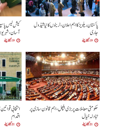
پاکستان ریلویز کا اہم اعلان، ٹرینوں کا نیا شیڈول
کیش لیس پاسپو
جاری
آسان،شہریوں
19 گھنٹے پہلے
19 گھنٹے پہلے
حکومتی معاملات پر بڑی ہلچل ،اہم قانون سازی پر
انتخابی قوانین 
تبادلہ خیال
اقدام
21 گھنٹے پہلے
21 گھنٹے پہلے